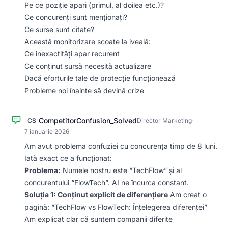
Pe ce poziție apari (primul, al doilea etc.)?
Ce concurenți sunt menționați?
Ce surse sunt citate?
Această monitorizare scoate la iveală:
Ce inexactități apar recurent
Ce conținut sursă necesită actualizare
Dacă eforturile tale de protecție funcționează
Probleme noi înainte să devină crize
CompetitorConfusion_Solved
CS
Director Marketing
·
7 ianuarie 2026
Am avut problema confuziei cu concurența timp de 8 luni.
Iată exact ce a funcționat:
Problema:
Numele nostru este “TechFlow” și al
concurentului “FlowTech”. AI ne încurca constant.
Soluția 1: Conținut explicit de diferențiere
Am creat o
pagină: “TechFlow vs FlowTech: Înțelegerea diferenței”
Am explicat clar că suntem companii diferite