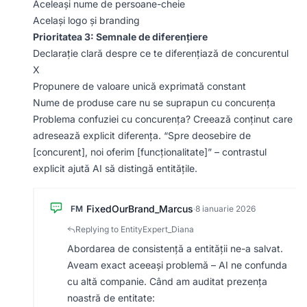
Aceleași nume de persoane-cheie
Același logo și branding
Prioritatea 3: Semnale de diferențiere
Declarație clară despre ce te diferențiază de concurentul
X
Propunere de valoare unică exprimată constant
Nume de produse care nu se suprapun cu concurența
Problema confuziei cu concurența? Creează conținut care
adresează explicit diferența. “Spre deosebire de
[concurent], noi oferim [funcționalitate]” – contrastul
explicit ajută AI să distingă entitățile.
FixedOurBrand_Marcus
FM
·
8 ianuarie 2026
Replying to EntityExpert_Diana
Abordarea de consistență a entității ne-a salvat.
Aveam exact aceeași problemă – AI ne confunda
cu altă companie. Când am auditat prezența
noastră de entitate: