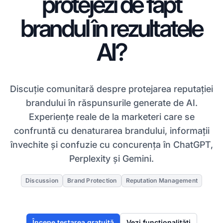
protejezi de fapt
brandul în rezultatele
AI?
Discuție comunitară despre protejarea reputației
brandului în răspunsurile generate de AI.
Experiențe reale de la marketeri care se
confruntă cu denaturarea brandului, informații
învechite și confuzie cu concurența în ChatGPT,
Perplexity și Gemini.
Discussion
Brand Protection
Reputation Management
Începe testarea gratuită
Vezi funcționalități