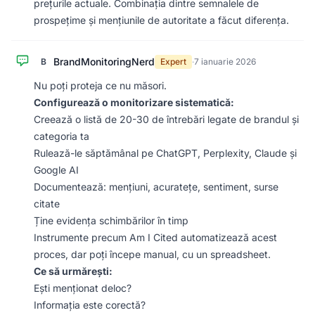
prețurile actuale. Combinația dintre semnalele de
prospețime și mențiunile de autoritate a făcut diferența.
BrandMonitoringNerd
B
Expert
·
7 ianuarie 2026
Nu poți proteja ce nu măsori.
Configurează o monitorizare sistematică:
Creează o listă de 20-30 de întrebări legate de brandul și
categoria ta
Rulează-le săptămânal pe ChatGPT, Perplexity, Claude și
Google AI
Documentează: mențiuni, acuratețe, sentiment, surse
citate
Ține evidența schimbărilor în timp
Instrumente precum Am I Cited automatizează acest
proces, dar poți începe manual, cu un spreadsheet.
Ce să urmărești:
Ești menționat deloc?
Informația este corectă?