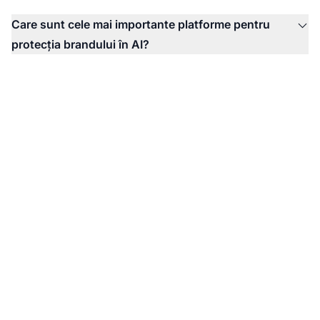
Care sunt cele mai importante platforme pentru
protecția brandului în AI?
Monitorizează-ți
brandul în răspunsurile