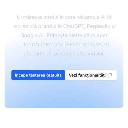
AI
Urmărește modul în care sistemele AI îți
reprezintă brandul în ChatGPT, Perplexity și
Google AI. Primește alerte când apar
informații inexacte și monitorizează-ți
eforturile de protecție a brandului.
Începe testarea gratuită
Vezi funcționalități