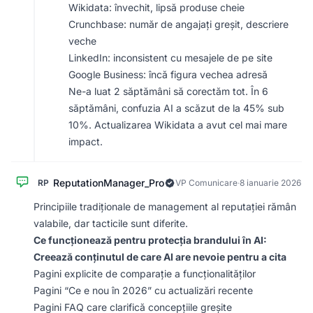
Wikidata: învechit, lipsă produse cheie
Crunchbase: număr de angajați greșit, descriere
veche
LinkedIn: inconsistent cu mesajele de pe site
Google Business: încă figura vechea adresă
Ne-a luat 2 săptămâni să corectăm tot. În 6
săptămâni, confuzia AI a scăzut de la 45% sub
10%. Actualizarea Wikidata a avut cel mai mare
impact.
ReputationManager_Pro
RP
VP Comunicare
·
8 ianuarie 2026
Principiile tradiționale de management al reputației rămân
valabile, dar tacticile sunt diferite.
Ce funcționează pentru protecția brandului în AI:
Creează conținutul de care AI are nevoie pentru a cita
Pagini explicite de comparație a funcționalităților
Pagini “Ce e nou în 2026” cu actualizări recente
Pagini FAQ care clarifică concepțiile greșite