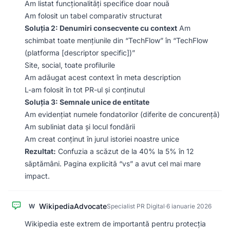
Am listat funcționalități specifice doar nouă
Am folosit un tabel comparativ structurat
Soluția 2: Denumiri consecvente cu context
Am
schimbat toate mențiunile din “TechFlow” în “TechFlow
(platforma [descriptor specific])”
Site, social, toate profilurile
Am adăugat acest context în meta description
L-am folosit în tot PR-ul și conținutul
Soluția 3: Semnale unice de entitate
Am evidențiat numele fondatorilor (diferite de concurență)
Am subliniat data și locul fondării
Am creat conținut în jurul istoriei noastre unice
Rezultat:
Confuzia a scăzut de la 40% la 5% în 12
săptămâni. Pagina explicită “vs” a avut cel mai mare
impact.
WikipediaAdvocate
W
Specialist PR Digital
·
6 ianuarie 2026
Wikipedia este extrem de importantă pentru protecția