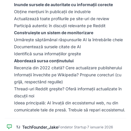
Inunde sursele de autoritate cu informații corecte
Obține mențiuni în publicații de industrie
Actualizează toate profilurile pe site-uri de review
Participă autentic în discuții relevante pe Reddit
Construiește un sistem de monitorizare
Urmărește săptămânal răspunsurile AI la întrebările cheie
Documentează sursele citate de AI
Identifică sursa informațiilor greșite
Abordează sursa conținutului
Recenzia din 2022 citată? Cere actualizare publisherului
Informații învechite pe Wikipedia? Propune corecturi (cu
grijă, respectând regulile)
Thread-uri Reddit greșite? Oferă informații actualizate în
discuții noi
Ideea principală: AI învață din ecosistemul web, nu din
comunicatele tale de presă. Trebuie să repari ecosistemul.
TechFounder_Jake
TJ
Fondator Startup
·
7 ianuarie 2026