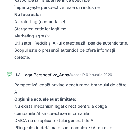
Răspunde la întrebări tehnice specifice
Împărtășește perspective reale din industrie
Nu face asta:
Astroturfing (conturi false)
Ștergerea criticilor legitime
Marketing agresiv
Utilizatorii Reddit și AI-ul detectează lipsa de autenticitate.
Scopul este o prezență autentică ce oferă informații
corecte.
LegalPerspective_Anna
LA
Avocat IP
·
6 ianuarie 2026
Perspectivă legală privind denaturarea brandului de către
AI:
Opțiunile actuale sunt limitate:
Nu există mecanism legal direct pentru a obliga
companiile AI să corecteze informațiile
DMCA nu se aplică textului generat de AI
Plângerile de defăimare sunt complexe (AI nu este