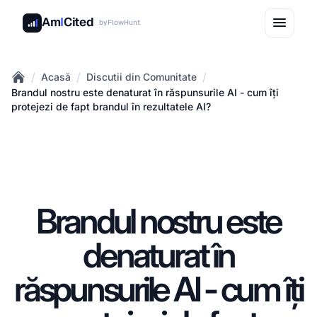
Am
I
Cited
by
FlowHunt
/
/
/
Acasă
Discutii din Comunitate
Home
Brandul nostru este denaturat în răspunsurile AI - cum îți
protejezi de fapt brandul în rezultatele AI?
Brandul nostru este
denaturat în
răspunsurile AI - cum îți