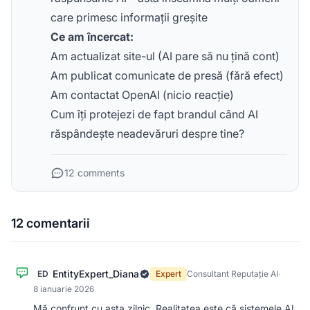
care primesc informații greșite
Ce am încercat:
Am actualizat site-ul (AI pare să nu țină cont)
Am publicat comunicate de presă (fără efect)
Am contactat OpenAI (nicio reacție)
Cum îți protejezi de fapt brandul când AI
răspândește neadevăruri despre tine?
12 comments
12 comentarii
EntityExpert_Diana
ED
Expert
Consultant Reputație AI
·
8 ianuarie 2026
Mă confrunt cu asta zilnic. Realitatea este că sistemele AI