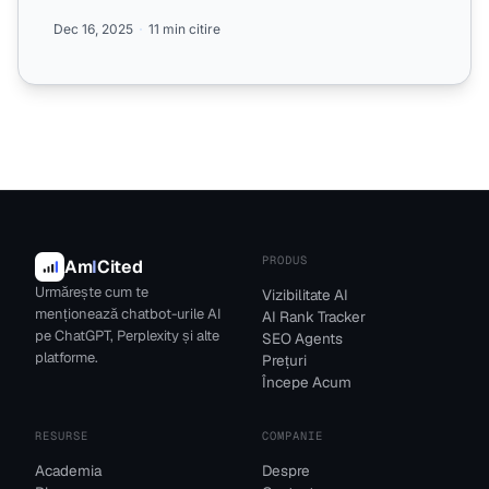
pentru vi...
Dec 16, 2025
11 min citire
PRODUS
Am
I
Cited
Urmărește cum te
Vizibilitate AI
menționează chatbot-urile AI
AI Rank Tracker
pe ChatGPT, Perplexity și alte
SEO Agents
platforme.
Prețuri
Începe Acum
RESURSE
COMPANIE
Academia
Despre