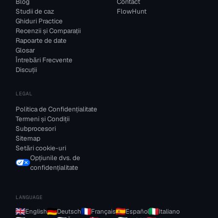
Blog
Contact
Studii de caz
FlowHunt
Ghiduri Practice
Recenzii și Comparații
Rapoarte de date
Glosar
Întrebări Frecvente
Discuții
LEGAL
Politica de Confidențialitate
Termeni și Condiții
Subprocesori
Sitemap
Setări cookie-uri
Opțiunile dvs. de
confidențialitate
LANGUAGE
English
Deutsch
Français
Español
Italiano