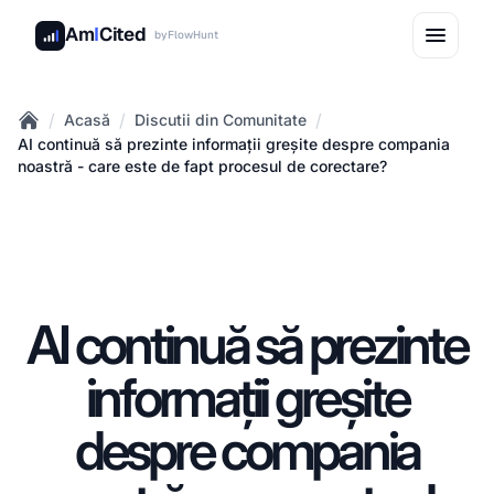
Am
I
Cited
by
FlowHunt
/
/
/
Acasă
Discutii din Comunitate
Home
AI continuă să prezinte informații greșite despre compania
noastră - care este de fapt procesul de corectare?
AI continuă să prezinte
informații greșite
despre compania