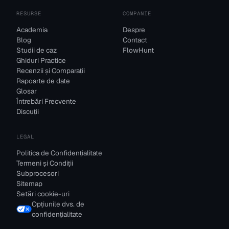
RESURSE
COMPANIE
Academia
Despre
Blog
Contact
Studii de caz
FlowHunt
Ghiduri Practice
Recenzii și Comparații
Rapoarte de date
Glosar
Întrebări Frecvente
Discuții
LEGAL
Politica de Confidențialitate
Termeni și Condiții
Subprocesori
Sitemap
Setări cookie-uri
Opțiunile dvs. de
confidențialitate