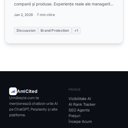
companii și produse. Experiențe reale ale managerilor
de brand privind pr...
Jan 2, 2026
7 min citire
Discussion
Brand Protection
+1
PRODUS
Am
I
Cited
Urmărește cum te
Vizibilitate AI
menționează chatbot-urile AI
AI Rank Tracker
pe ChatGPT, Perplexity și alte
SEO Agents
platforme.
Prețuri
Începe Acum