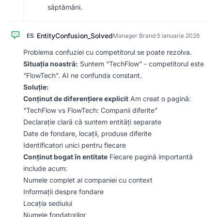
săptămâni.
EntityConfusion_Solved
ES
Manager Brand
·
5 ianuarie 2026
Problema confuziei cu competitorul se poate rezolva.
Situația noastră:
Suntem “TechFlow” - competitorul este
“FlowTech”. AI ne confunda constant.
Soluție:
Conținut de diferențiere explicit
Am creat o pagină:
“TechFlow vs FlowTech: Companii diferite”
Declarație clară că suntem entități separate
Date de fondare, locații, produse diferite
Identificatori unici pentru fiecare
Conținut bogat în entitate
Fiecare pagină importantă
include acum:
Numele complet al companiei cu context
Informații despre fondare
Locația sediului
Numele fondatorilor