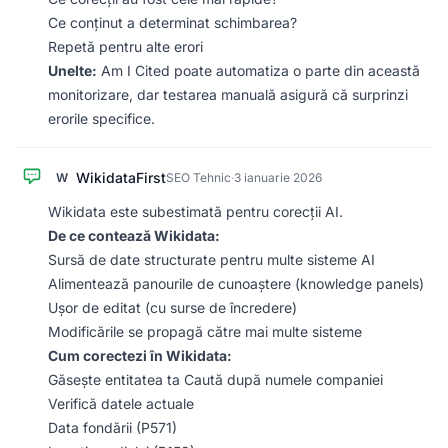
Ce conținut a determinat schimbarea?
Repetă pentru alte erori
Unelte:
Am I Cited poate automatiza o parte din această
monitorizare, dar testarea manuală asigură că surprinzi
erorile specifice.
WikidataFirst
W
SEO Tehnic
·
3 ianuarie 2026
Wikidata este subestimată pentru corecții AI.
De ce contează Wikidata:
Sursă de date structurate pentru multe sisteme AI
Alimentează panourile de cunoaștere (knowledge panels)
Ușor de editat (cu surse de încredere)
Modificările se propagă către mai multe sisteme
Cum corectezi în Wikidata:
Găsește entitatea ta Caută după numele companiei
Verifică datele actuale
Data fondării (P571)