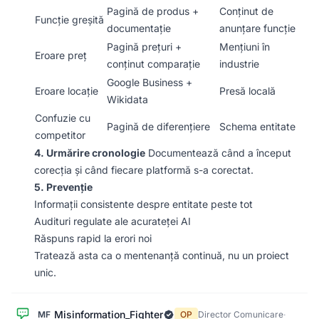
Pagină de produs +
Conținut de
Funcție greșită
documentație
anunțare funcție
Pagină prețuri +
Mențiuni în
Eroare preț
conținut comparație
industrie
Google Business +
Eroare locație
Presă locală
Wikidata
Confuzie cu
Pagină de diferențiere
Schema entitate
competitor
4. Urmărire cronologie
Documentează când a început
corecția și când fiecare platformă s-a corectat.
5. Prevenție
Informații consistente despre entitate peste tot
Audituri regulate ale acurateței AI
Răspuns rapid la erori noi
Tratează asta ca o mentenanță continuă, nu un proiect
unic.
Misinformation_Fighter
MF
OP
Director Comunicare
·