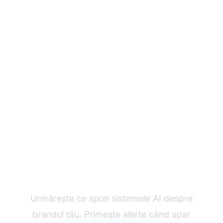
Monitorizează
acuratețea AI despre
brandul tău
Urmărește ce spun sistemele AI despre
brandul tău. Primește alerte când apar