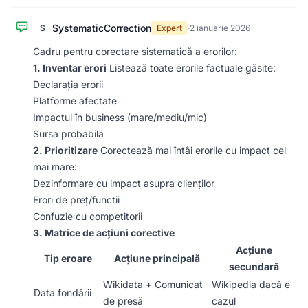
SystematicCorrection
S
Expert
·
2 ianuarie 2026
Cadru pentru corectare sistematică a erorilor:
1. Inventar erori
Listează toate erorile factuale găsite:
Declarația erorii
Platforme afectate
Impactul în business (mare/mediu/mic)
Sursa probabilă
2. Prioritizare
Corectează mai întâi erorile cu impact cel
mai mare:
Dezinformare cu impact asupra clienților
Erori de preț/functii
Confuzie cu competitorii
3. Matrice de acțiuni corective
Acțiune
Tip eroare
Acțiune principală
secundară
Wikidata + Comunicat
Wikipedia dacă e
Data fondării
de presă
cazul