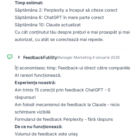
Timp estimat:
Săptămâna 2: Perplexity a început să citeze corect
Săptămâna 6: ChatGPT în mare parte corect
Săptămâna 10: Claude actualizat
Cu cât conținutul tău despre prețuri e mai proaspăt și mai
autorizat, cu atât se corectează mai repede.
FeedbackFutility
F
Manager Marketing
·
4 ianuarie 2026
Îți economisesc timp: Feedback-ul direct către companiile
AI rareori funcționează.
Experiența noastră:
Am trimis 15 corecții prin feedback ChatGPT - 0
răspunsuri
Am folosit mecanismul de feedback la Claude - nicio
schimbare vizibilă
Formularul de feedback Perplexity - fără răspuns
De ce nu funcționează:
Volumul de feedback este uriaș