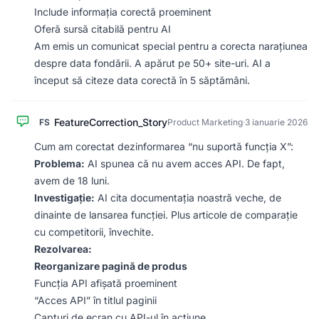
Include informația corectă proeminent
Oferă sursă citabilă pentru AI
Am emis un comunicat special pentru a corecta narațiunea
despre data fondării. A apărut pe 50+ site-uri. AI a
început să citeze data corectă în 5 săptămâni.
FeatureCorrection_Story
FS
Product Marketing
·
3 ianuarie 2026
Cum am corectat dezinformarea “nu suportă funcția X”:
Problema:
AI spunea că nu avem acces API. De fapt,
avem de 18 luni.
Investigație:
AI cita documentația noastră veche, de
dinainte de lansarea funcției. Plus articole de comparație
cu competitorii, învechite.
Rezolvarea:
Reorganizare pagină de produs
Funcția API afișată proeminent
“Acces API” în titlul paginii
Capturi de ecran cu API-ul în acțiune