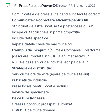
PressReleasePower
P
Director PR
·
3 ianuarie 2026
Comunicatele de presă ajută când sunt făcute corect:
Comunicate de corectare eficiente pentru AI:
Structurați-le astfel încât să fie prietenoase cu AI:
Începe cu faptul cheie în prima propoziție
Include date specifice
Repetă datele cheie de mai multe ori
Exemplu de început:
“[Numele Companiei], platforma
[descriere] fondată în 2018, a anunțat astăzi…”
Nu: “Pe baza anilor de inovație, echipa de la…”
Strategie de distribuție:
Servicii majore de wire (apare pe multe site-uri)
Publicații de industrie
Presă locală pentru locația sediului
Reviste de specialitate
De ce funcționează:
Creează conținut proaspăt, autorizat
Distribuit pe multe domenii