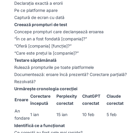
Declarația exactă a erorii
Pe ce platforme apare
Captură de ecran cu dată
Creează prompturi de test
Concepe prompturi care declanșează eroarea
“În ce an a fost fondată [compania]?”
“Oferă [compania] [funcție]?”
“Care este prețul la [companie]?”
Testare săptămânală
Rulează prompturile pe toate platformele
Documentează: eroare încă prezentă? Corectare parțială?
Rezolvată?
Urmărește cronologia corecției
Corectare
Perplexity
ChatGPT
Claude
Eroare
începută
corectat
corectat
corectat
An
1 ian
15 ian
10 feb
5 feb
fondare
Identifică ce a funcționat
Ce corecții au fost cele mai rapide?