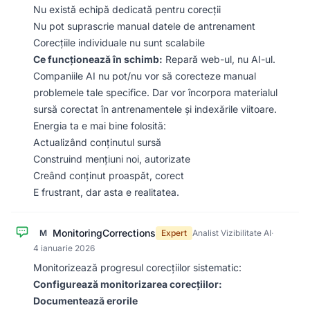
Nu există echipă dedicată pentru corecții
Nu pot suprascrie manual datele de antrenament
Corecțiile individuale nu sunt scalabile
Ce funcționează în schimb:
Repară web-ul, nu AI-ul.
Companiile AI nu pot/nu vor să corecteze manual
problemele tale specifice. Dar vor încorpora materialul
sursă corectat în antrenamentele și indexările viitoare.
Energia ta e mai bine folosită:
Actualizând conținutul sursă
Construind mențiuni noi, autorizate
Creând conținut proaspăt, corect
E frustrant, dar asta e realitatea.
MonitoringCorrections
M
Expert
Analist Vizibilitate AI
·
4 ianuarie 2026
Monitorizează progresul corecțiilor sistematic:
Configurează monitorizarea corecțiilor:
Documentează erorile