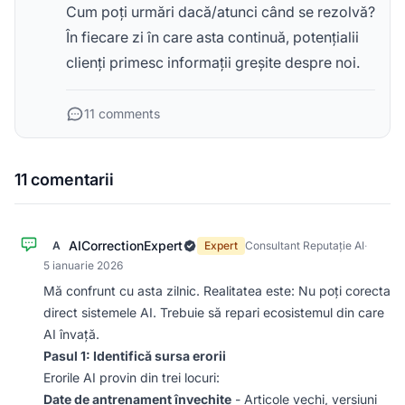
Cum poți urmări dacă/atunci când se rezolvă?
În fiecare zi în care asta continuă, potențialii
clienți primesc informații greșite despre noi.
11 comments
11 comentarii
AICorrectionExpert
A
Expert
Consultant Reputație AI
·
5 ianuarie 2026
Mă confrunt cu asta zilnic. Realitatea este: Nu poți corecta
direct sistemele AI. Trebuie să repari ecosistemul din care
AI învață.
Pasul 1: Identifică sursa erorii
Erorile AI provin din trei locuri:
Date de antrenament învechite
- Articole vechi, versiuni