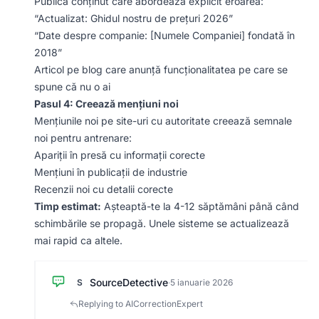
Publică conținut care abordează explicit eroarea:
“Actualizat: Ghidul nostru de prețuri 2026”
“Date despre companie: [Numele Companiei] fondată în
2018”
Articol pe blog care anunță funcționalitatea pe care se
spune că nu o ai
Pasul 4: Creează mențiuni noi
Mențiunile noi pe site-uri cu autoritate creează semnale
noi pentru antrenare:
Apariții în presă cu informații corecte
Mențiuni în publicații de industrie
Recenzii noi cu detalii corecte
Timp estimat:
Așteaptă-te la 4-12 săptămâni până când
schimbările se propagă. Unele sisteme se actualizează
mai rapid ca altele.
SourceDetective
S
·
5 ianuarie 2026
Replying to AICorrectionExpert