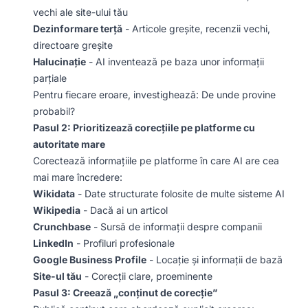
vechi ale site-ului tău
Dezinformare terță
- Articole greșite, recenzii vechi,
directoare greșite
Halucinație
- AI inventează pe baza unor informații
parțiale
Pentru fiecare eroare, investighează: De unde provine
probabil?
Pasul 2: Prioritizează corecțiile pe platforme cu
autoritate mare
Corectează informațiile pe platforme în care AI are cea
mai mare încredere:
Wikidata
- Date structurate folosite de multe sisteme AI
Wikipedia
- Dacă ai un articol
Crunchbase
- Sursă de informații despre companii
LinkedIn
- Profiluri profesionale
Google Business Profile
- Locație și informații de bază
Site-ul tău
- Corecții clare, proeminente
Pasul 3: Creează „conținut de corecție”