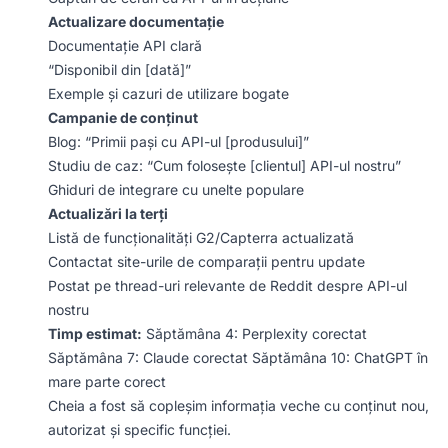
Actualizare documentație
Documentație API clară
“Disponibil din [dată]”
Exemple și cazuri de utilizare bogate
Campanie de conținut
Blog: “Primii pași cu API-ul [produsului]”
Studiu de caz: “Cum folosește [clientul] API-ul nostru”
Ghiduri de integrare cu unelte populare
Actualizări la terți
Listă de funcționalități G2/Capterra actualizată
Contactat site-urile de comparații pentru update
Postat pe thread-uri relevante de Reddit despre API-ul
nostru
Timp estimat:
Săptămâna 4: Perplexity corectat
Săptămâna 7: Claude corectat Săptămâna 10: ChatGPT în
mare parte corect
Cheia a fost să copleșim informația veche cu conținut nou,
autorizat și specific funcției.