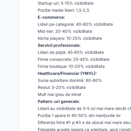
Startup-uri: 5-15% vizibilitate
Poziție medie lideri: 1,5-2,5
E-commerce:
Lideri pe categorie: 40-60% vizibilitate
Mid-tier: 20-40% vizibilitate
Niche players: 10-25% vizibilitate
Servicii profesionale:
Lideri de piață: 45-65% vizibilitate
Firme consacrate: 25-45% vizibilitate
Firme boutique: 10-20% vizibilitate
Healthcare/Financiar (YMYL):
Surse autoritare domină: 60-80%
Restul: 5-20% vizibilitate
Mult mai greu de intrat
Pattern-uri generale:
Liderii au vizibilitate de 3-5 ori mai mare decât ch
Poziția 1 apare în 40-50% din mențiunile lor
Diferența între #1 și #3 e de obicei mai mare decâ
Folosește aceste repere ca orientare, apoi const