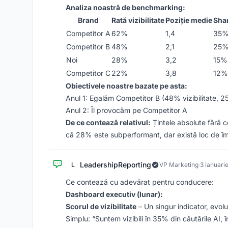
Analiza noastră de benchmarking:
Brand
Rată vizibilitate
Poziție medie
Shar
Competitor A
62%
1,4
35
Competitor B
48%
2,1
25
Noi
28%
3,2
15%
Competitor C
22%
3,8
12%
Obiectivele noastre bazate pe asta:
Anul 1: Egalăm Competitor B (48% vizibilitate,
Anul 2: Îl provocăm pe Competitor A
De ce contează relativul:
Țintele absolute fără c
că 28% este subperformant, dar există loc de îm
LeadershipReporting
L
VP Marketing
·
3 ianuari
Ce contează cu adevărat pentru conducere:
Dashboard executiv (lunar):
Scorul de vizibilitate
– Un singur indicator, evolu
Simplu: “Suntem vizibili în 35% din căutările AI, 