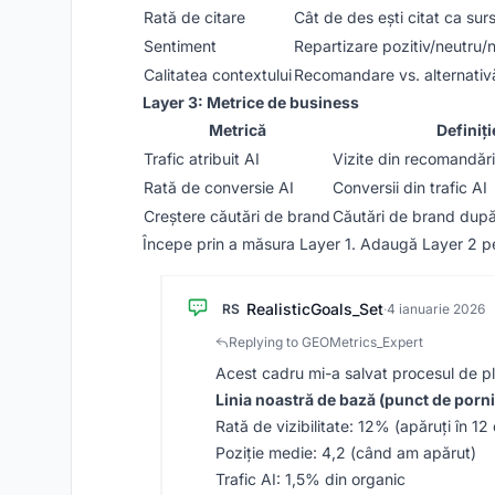
Rată de citare
Cât de des ești citat ca sur
Sentiment
Repartizare pozitiv/neutru/
Calitatea contextului
Recomandare vs. alternativă
Layer 3: Metrice de business
Metrică
Definiți
Trafic atribuit AI
Vizite din recomandări
Rată de conversie AI
Conversii din trafic AI
Creștere căutări de brand
Căutări de brand după 
Începe prin a măsura Layer 1. Adaugă Layer 2 p
RealisticGoals_Set
RS
·
4 ianuarie 2026
Replying to GEOMetrics_Expert
Acest cadru mi-a salvat procesul de pla
Linia noastră de bază (punct de porni
Rată de vizibilitate: 12% (apăruți în 12
Poziție medie: 4,2 (când am apărut)
Trafic AI: 1,5% din organic