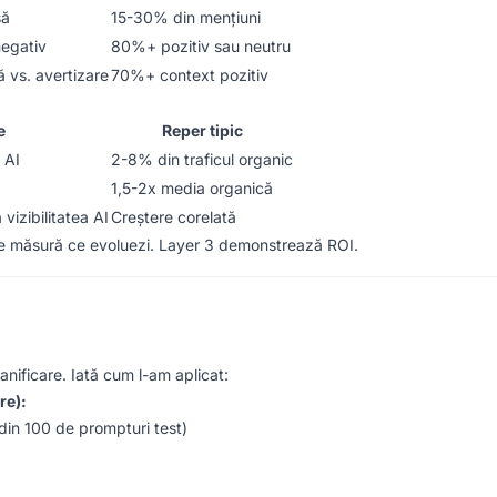
să
15-30% din mențiuni
negativ
80%+ pozitiv sau neutru
 vs. avertizare
70%+ context pozitiv
e
Reper tipic
 AI
2-8% din traficul organic
1,5-2x media organică
vizibilitatea AI
Creștere corelată
e măsură ce evoluezi. Layer 3 demonstrează ROI.
nificare. Iată cum l-am aplicat:
re):
 din 100 de prompturi test)