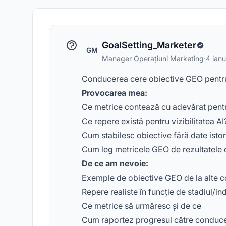
GoalSetting_Marketer
GM
Manager Operațiuni Marketing
·
4 ian
Conducerea cere obiective GEO pentru p
Provocarea mea:
Ce metrice contează cu adevărat pen
Ce repere există pentru vizibilitatea AI
Cum stabilesc obiective fără date isto
Cum leg metricele GEO de rezultatele 
De ce am nevoie:
Exemple de obiective GEO de la alte 
Repere realiste în funcție de stadiul/i
Ce metrice să urmăresc și de ce
Cum raportez progresul către conduc