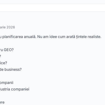
uarie 2026
lanificarea anuală. Nu am idee cum arată țintele realiste.
tru GEO?
?
rice?
de business?
companii
ndustria companiei
ere