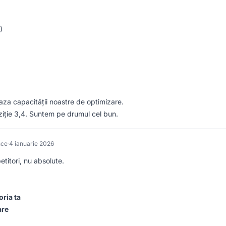
)
aza capacității noastre de optimizare.
ziție 3,4. Suntem pe drumul cel bun.
nce
·
4 ianuarie 2026
etitori, nu absolute.
ria ta
are