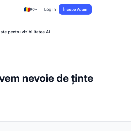
Log in
Începe Acum
RO
ste pentru vizibilitatea AI
Avem nevoie de ținte