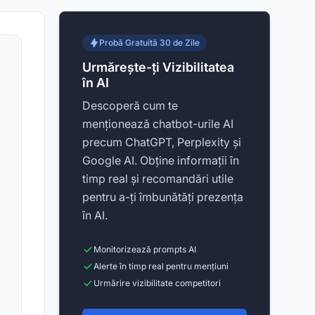
Probă Gratuită 30 de Zile
Urmărește-ți Vizibilitatea
în AI
Descoperă cum te
menționează chatbot-urile AI
precum ChatGPT, Perplexity și
Google AI. Obține informații în
timp real și recomandări utile
pentru a-ți îmbunătăți prezența
în AI.
Monitorizează prompts AI
Alerte în timp real pentru mențiuni
Urmărire vizibilitate competitori