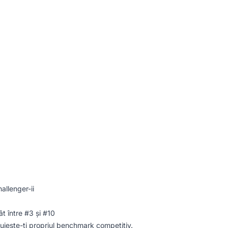
allenger-ii
t între #3 și #10
ruiește-ți propriul benchmark competitiv.