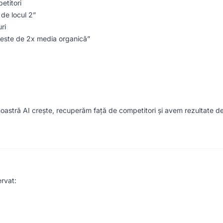
etitori
 de locul 2”
ri
e este de 2x media organică”
 noastră AI crește, recuperăm față de competitori și avem rezultate d
rvat: