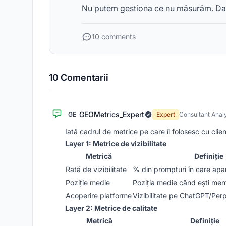
Nu putem gestiona ce nu măsurăm. Dar 
10 comments
10 Comentarii
GEOMetrics_Expert
GE
Expert
Consultant Anal
Iată cadrul de metrice pe care îl folosesc cu clien
Layer 1: Metrice de vizibilitate
Metrică
Definiție
Rată de vizibilitate
% din prompturi în care apar
Poziție medie
Poziția medie când ești men
Acoperire platforme
Vizibilitate pe ChatGPT/Perp
Layer 2: Metrice de calitate
Metrică
Definiție