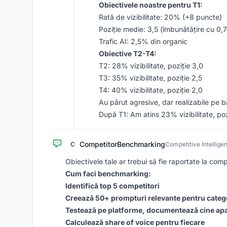
Obiectivele noastre pentru T1:
Rată de vizibilitate: 20% (+8 puncte)
Poziție medie: 3,5 (îmbunătățire cu 0,7
Trafic AI: 2,5% din organic
Obiective T2-T4:
T2: 28% vizibilitate, poziție 3,0
T3: 35% vizibilitate, poziție 2,5
T4: 40% vizibilitate, poziție 2,0
Au părut agresive, dar realizabile pe b
După T1: Am atins 23% vizibilitate, po
CompetitorBenchmarking
C
Competitive Intellige
Obiectivele tale ar trebui să fie raportate la comp
Cum faci benchmarking:
Identifică top 5 competitori
Creează 50+ prompturi relevante pentru catego
Testează pe platforme, documentează cine ap
Calculează share of voice pentru fiecare