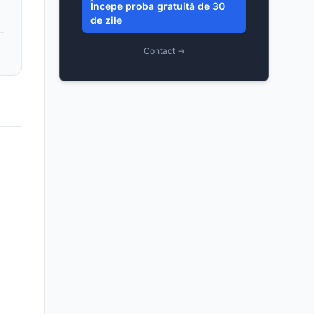
Începe proba gratuită de 30
de zile
Contact →