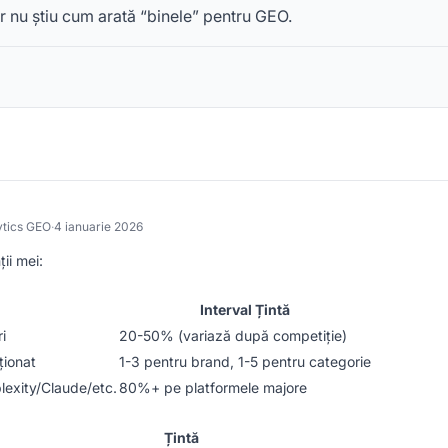
nu știu cum arată “binele” pentru GEO.
ytics GEO
·
4 ianuarie 2026
ții mei:
Interval Țintă
i
20-50% (variază după competiție)
ționat
1-3 pentru brand, 1-5 pentru categorie
lexity/Claude/etc.
80%+ pe platformele majore
Țintă