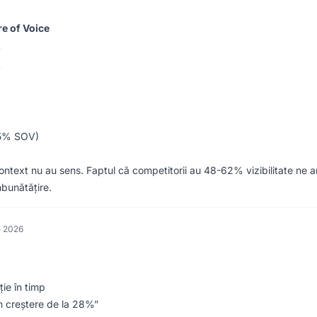
e of Voice
%
%
 25% SOV)
ontext nu au sens. Faptul că competitorii au 48-62% vizibilitate ne a
bunătățire.
e 2026
ție în timp
în creștere de la 28%”