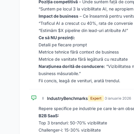
Poziția competitivă
– Unde suntem față de comp
“Suntem pe locul 3 la vizibilitate AI, ne apropiem
Impact de business
– Ce înseamnă pentru venitu
“Traficul AI a crescut cu 40%, rata de conversi
“Estimăm $X pipeline din lead-uri atribuite AI”
Ce să NU prezinți:
Detalii pe fiecare prompt
Metrice tehnice fără context de business
Metrice de vanitate fără legătură cu rezultate
Narațiunea dorită de conducere:
“Vizibilitatea
business măsurabile.”
Fii concis, leagă de venituri, arată trendul.
IndustryBenchmarks
I
Expert
·
3 ianuarie 2026
Repere specifice pe industrie pe care le-am obse
B2B SaaS:
Top 3 branduri: 50-70% vizibilitate
Challenger-i: 15-30% vizibilitate