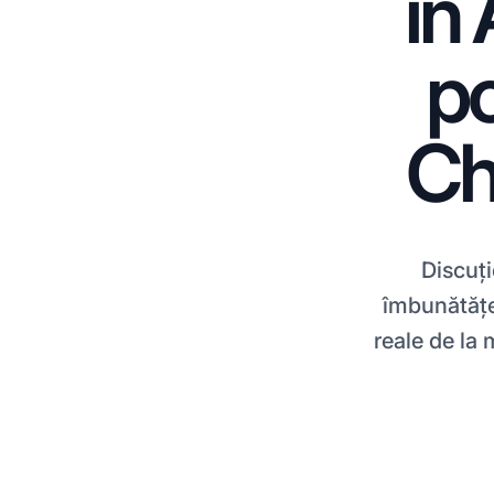
în
po
Ch
Discuț
îmbunătățea
reale de la 