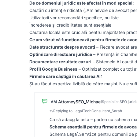
De ce domeniul juridic este afectat în mod special:
Căutări cu intenție ridicată („Am nevoie de avocat pe
Utilizatorii vor recomandări specifice, nu liste
Încrederea și credibilitatea sunt esențiale
Căutarea locală este crucială pentru majoritatea practi
Ce am văzut că funcționează pentru firmele de avoc
Date structurate despre avocați
– Fiecare avocat are 
Optimizare directoare juridice
– Prezență în Chamber
Documentare rezultate cazuri
– Sistemele AI caută do
Profil Google Business
– Optimizat complet cu toți av
Firmele care câștigă în căutarea AI:
Și-au făcut expertiza lizibilă de către mașini. Nu e s
AttorneySEO_Michael
AM
Specialist SEO juridi
Replying to LegalTechConsultant_Sarah
Ca să adaug la asta – partea cu schema mar
Schema esențială pentru firmele de avoca
Schema
pentru domenii de p
LegalService