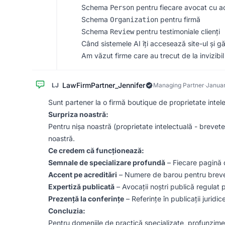
Schema
pentru fiecare avocat cu ac
Person
Schema
pentru firmă
Organization
Schema
pentru testimoniale clienți
Review
Când sistemele AI îți accesează site-ul și gă
Am văzut firme care au trecut de la invizib
LawFirmPartner_Jennifer
LJ
Managing Partner
·
Januar
Sunt partener la o firmă boutique de proprietate intel
Surpriza noastră:
Pentru nișa noastră (proprietate intelectuală - brevet
noastră.
Ce credem că funcționează:
Semnale de specializare profundă
– Fiecare pagină d
Accent pe acreditări
– Numere de barou pentru brevete
Expertiză publicată
– Avocații noștri publică regulat
Prezență la conferințe
– Referințe în publicații juridic
Concluzia:
Pentru domeniile de practică specializate, profunzime