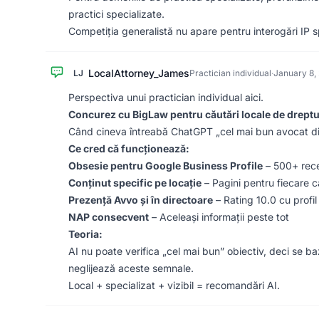
practici specializate.
Competiția generalistă nu apare pentru interogări IP s
LocalAttorney_James
LJ
Practician individual
·
January 8,
Perspectiva unui practician individual aici.
Concurez cu BigLaw pentru căutări locale de dreptul 
Când cineva întreabă ChatGPT „cel mai bun avocat divo
Ce cred că funcționează:
Obsesie pentru Google Business Profile
– 500+ rece
Conținut specific pe locație
– Pagini pentru fiecare c
Prezență Avvo și în directoare
– Rating 10.0 cu profil
NAP consecvent
– Aceleași informații peste tot
Teoria:
AI nu poate verifica „cel mai bun” obiectiv, deci se 
neglijează aceste semnale.
Local + specializat + vizibil = recomandări AI.