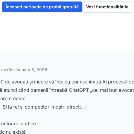
Începeți perioada de probă gratuită
Vezi funcționalitățile
ă medie
·
January 8, 2026
0 de avocați și încerc să înțeleg cum schimbă AI procesul de at
 că atunci când oamenii întreabă ChatGPT „cel mai bun avocat 
apărem deloc.
i la fel și competitorii noștri direcți.
rectoare juridice
tic nu există