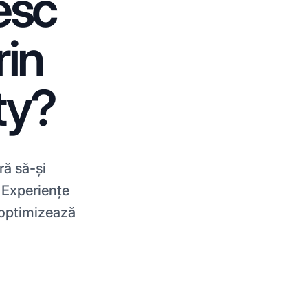
esc
rin
ty?
ă să-și
. Experiențe
i optimizează