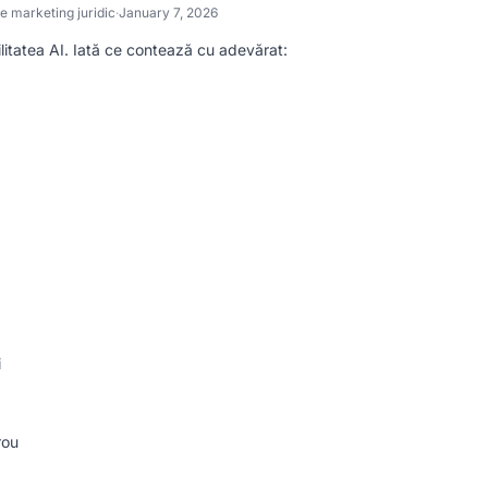
e marketing juridic
·
January 7, 2026
litatea AI. Iată ce contează cu adevărat:
i
rou