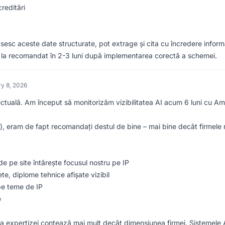
reditări
sesc aceste date structurate, pot extrage și cita cu încredere informați
il la recomandat în 2-3 luni după implementarea corectă a schemei.
y 8, 2026
ectuală. Am început să monitorizăm vizibilitatea AI acum 6 luni cu Am 
e), eram de fapt recomandați destul de bine – mai bine decât firmele 
e pe site întărește focusul nostru pe IP
, diplome tehnice afișate vizibil
 pe teme de IP
e
a expertizei contează mai mult decât dimensiunea firmei. Sistemele AI