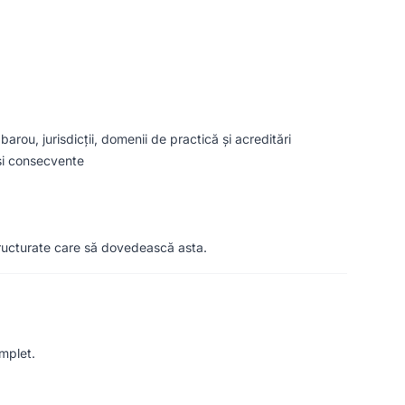
ou, jurisdicții, domenii de practică și acreditări
și consecvente
structurate care să dovedească asta.
mplet.