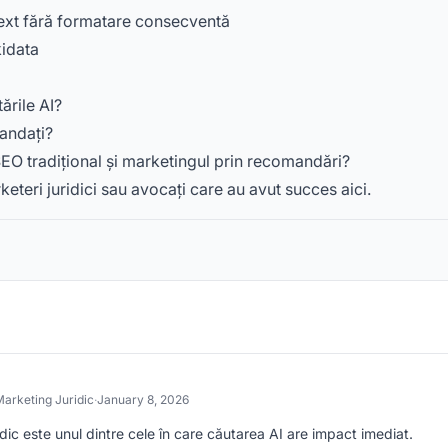
 text fără formatare consecventă
idata
ările AI?
andați?
EO tradițional și marketingul prin recomandări?
keteri juridici sau avocați care au avut succes aici.
Marketing Juridic
·
January 8, 2026
ic este unul dintre cele în care căutarea AI are impact imediat.