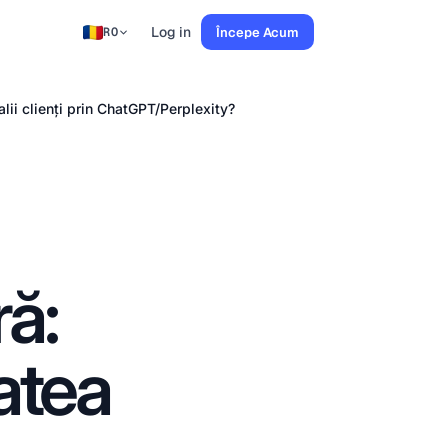
Log in
Începe Acum
RO
lii clienți prin ChatGPT/Perplexity?
ă:
tatea