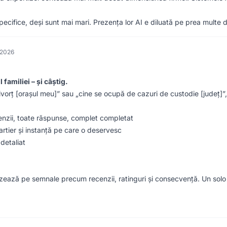
pecifice, deși sunt mai mari. Prezența lor AI e diluată pe prea multe 
 2026
familiei – și câștig.
rț [orașul meu]” sau „cine se ocupă de cazuri de custodie [județ]”, 
nzii, toate răspunse, complet completat
artier și instanță pe care o deservesc
 detaliat
bazează pe semnale precum recenzii, ratinguri și consecvență. Un sol