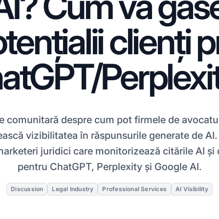
 AI? Cum vă găs
tențialii clienți p
atGPT/Perplexi
ie comunitară despre cum pot firmele de avocatur
scă vizibilitatea în răspunsurile generate de AI
marketeri juridici care monitorizează citările AI ș
pentru ChatGPT, Perplexity și Google AI.
Discussion
Legal Industry
Professional Services
AI Visibility