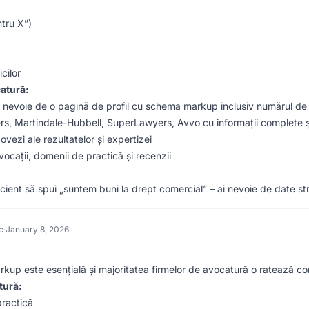
ntru X”)
cilor
atură:
nevoie de o pagină de profil cu schema markup inclusiv numărul de bar
s, Martindale-Hubbell, SuperLawyers, Avvo cu informații complete 
vezi ale rezultatelor și expertizei
ocații, domenii de practică și recenzii
uficient să spui „suntem buni la drept comercial” – ai nevoie de date 
c
·
January 8, 2026
kup este esențială și majoritatea firmelor de avocatură o ratează co
tură:
ractică