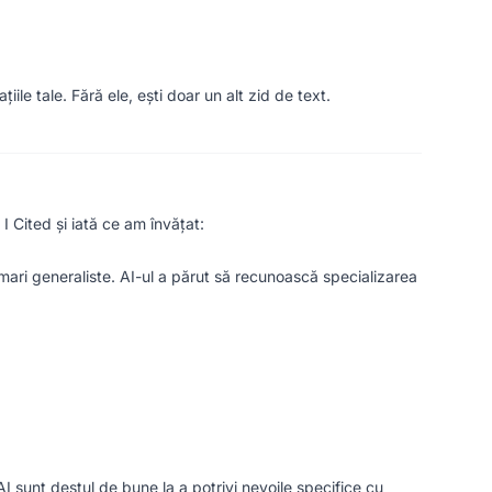
ile tale. Fără ele, ești doar un alt zid de text.
I Cited și iată ce am învățat:
mari generaliste. AI-ul a părut să recunoască specializarea
 sunt destul de bune la a potrivi nevoile specifice cu