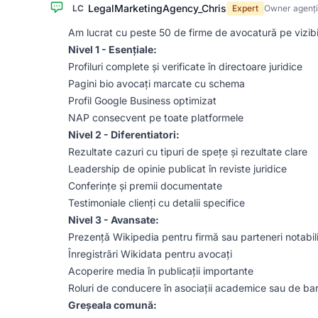
LegalMarketingAgency_Chris
LC
Expert
Owner agenți
Am lucrat cu peste 50 de firme de avocatură pe vizibi
Nivel 1 - Esențiale:
Profiluri complete și verificate în directoare juridice
Pagini bio avocați marcate cu schema
Profil Google Business optimizat
NAP consecvent pe toate platformele
Nivel 2 - Diferentiatori:
Rezultate cazuri cu tipuri de spețe și rezultate clare
Leadership de opinie publicat în reviste juridice
Conferințe și premii documentate
Testimoniale clienți cu detalii specifice
Nivel 3 - Avansate:
Prezență Wikipedia pentru firmă sau parteneri notabil
Înregistrări Wikidata pentru avocați
Acoperire media în publicații importante
Roluri de conducere în asociații academice sau de ba
Greșeala comună: