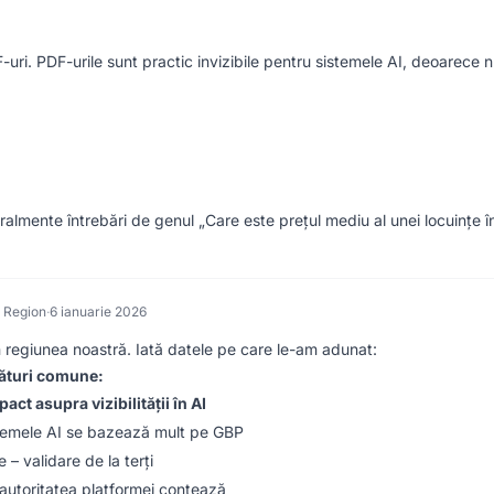
-uri. PDF-urile sunt practic invizibile pentru sistemele AI, deoarece n
lmente întrebări de genul „Care este prețul mediu al unei locuințe 
 Region
·
6 ianuarie 2026
regiunea noastră. Iată datele pe care le-am adunat:
sături comune:
pact asupra vizibilității în AI
temele AI se bazează mult pe GBP
 – validare de la terți
autoritatea platformei contează