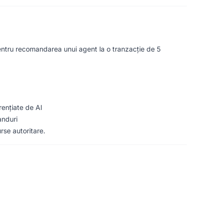
entru recomandarea unui agent la o tranzacție de 5
erențiate de AI
anduri
rse autoritare.