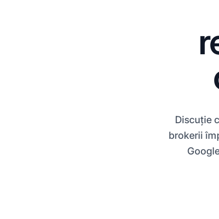
r
Discuție c
brokerii îm
Google