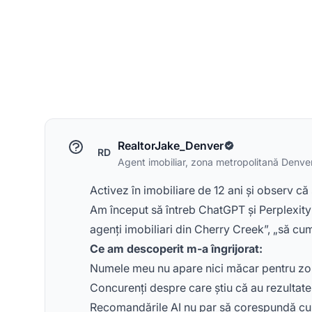
RealtorJake_Denver
RD
Agent imobiliar, zona metropolitană Denve
Activez în imobiliare de 12 ani și observ c
Am început să întreb ChatGPT și Perplexity a
agenți imobiliari din Cherry Creek”, „să cu
Ce am descoperit m-a îngrijorat:
Numele meu nu apare nici măcar pentru zon
Concurenți despre care știu că au rezultate
Recomandările AI nu par să corespundă cu s