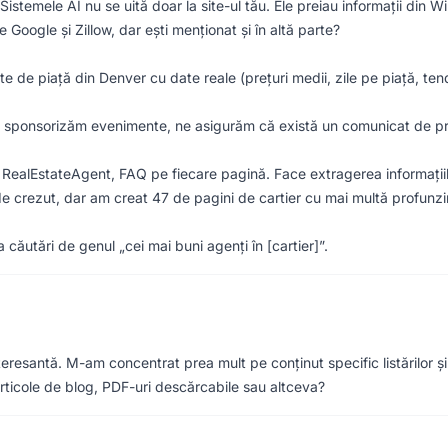
Sistemele AI nu se uită doar la site-ul tău. Ele preiau informații din W
e Google și Zillow, dar ești menționat și în altă parte?
e de piață din Denver cu date reale (prețuri medii, zile pe piață, ten
sponsorizăm evenimente, ne asigurăm că există un comunicat de presă 
ealEstateAgent, FAQ pe fiecare pagină. Face extragerea informațiilo
e crezut, dar am creat 47 de pagini de cartier cu mai multă profunz
căutări de genul „cei mai buni agenți în [cartier]”.
teresantă. M-am concentrat prea mult pe conținut specific listărilor și 
rticole de blog, PDF-uri descărcabile sau altceva?