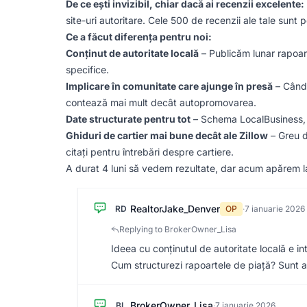
De ce ești invizibil, chiar dacă ai recenzii excelente:
site-uri autoritare. Cele 500 de recenzii ale tale sunt p
Ce a făcut diferența pentru noi:
Conținut de autoritate locală
– Publicăm lunar rapoart
specifice.
Implicare în comunitate care ajunge în presă
– Când 
contează mai mult decât autopromovarea.
Date structurate pentru tot
– Schema LocalBusiness, R
Ghiduri de cartier mai bune decât ale Zillow
– Greu d
citați pentru întrebări despre cartiere.
A durat 4 luni să vedem rezultate, dar acum apărem la 
RealtorJake_Denver
RD
OP
·
7 ianuarie 2026
Replying to BrokerOwner_Lisa
Ideea cu conținutul de autoritate locală e in
Cum structurezi rapoartele de piață? Sunt a
BrokerOwner_Lisa
BL
·
7 ianuarie 2026