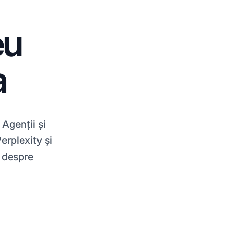
eu
a
 Agenții și
erplexity și
 despre