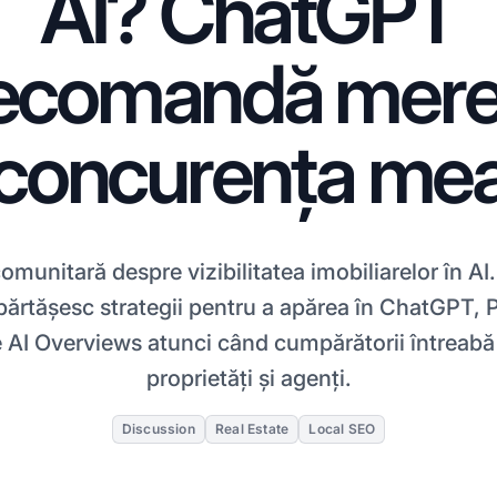
AI? ChatGPT
ecomandă mer
concurența me
omunitară despre vizibilitatea imobiliarelor în AI.
părtășesc strategii pentru a apărea în ChatGPT, P
 AI Overviews atunci când cumpărătorii întreabă
proprietăți și agenți.
Discussion
Real Estate
Local SEO