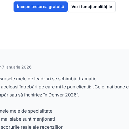
Începe testarea gratuită
Vezi funcționalitățile
r
·
7 ianuarie 2026
ă sursele mele de lead-uri se schimbă dramatic.
celeași întrebări pe care mi le pun clienții: „Cele mai bune ca
mpăr sau să închiriez în Denver 2026”.
ele mele de specialitate
 mai slabe sunt menționați
corurile reale ale recenziilor