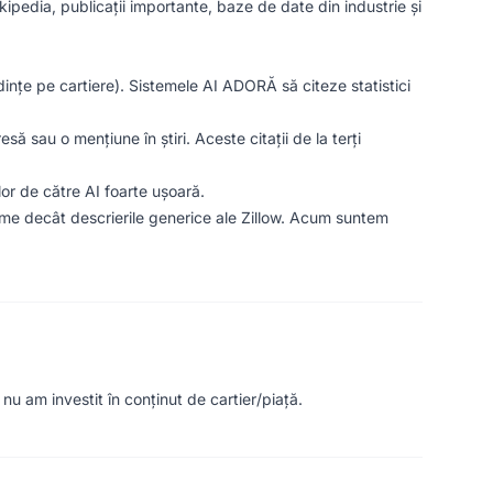
ikipedia, publicații importante, baze de date din industrie și
dințe pe cartiere). Sistemele AI ADORĂ să citeze statistici
sau o mențiune în știri. Aceste citații de la terți
r de către AI foarte ușoară.
ime decât descrierile generice ale Zillow. Acum suntem
nu am investit în conținut de cartier/piață.