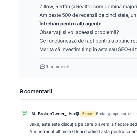
Zillow, Redfin și Realtor.com domină majori
Am peste 500 de recenzii de cinci stele, un s
Întrebări pentru alți agenți:
Observați și voi aceeași problemă?
Ce funcționează de fapt pentru a obține r
Merită să investim timp în asta sau SEO-ul t
9 comments
9 comentarii
BrokerOwner_Lisa
BL
Expert
Broker/proprietar, echi
Jake, asta este discuția pe care o avem la fiecare șed
Am petrecut ultimele 6 luni studiind asta pentru că era