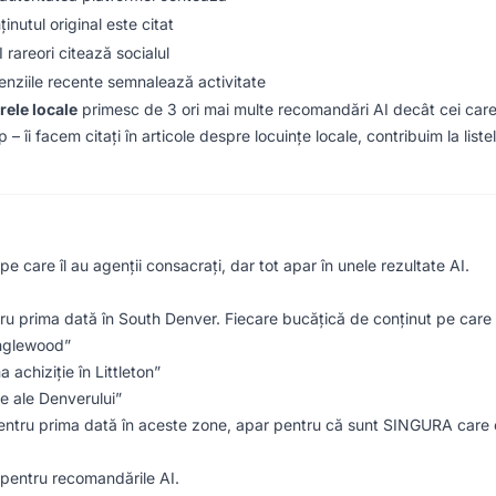
inutul original este citat
 rareori citează socialul
enziile recente semnalează activitate
rele locale
primesc de 3 ori mai multe recomandări AI decât cei care
 îi facem citați în articole despre locuințe locale, contribuim la list
e care îl au agenții consacrați, dar tot apar în unele rezultate AI.
ru prima dată în South Denver. Fiecare bucățică de conținut pe care 
Englewood”
 achiziție în Littleton”
ce ale Denverului”
ru prima dată în aceste zone, apar pentru că sunt SINGURA care cr
 pentru recomandările AI.