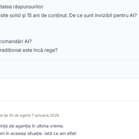
tatea răspunsurilor
ite solid și 15 ani de conținut. De ce sunt invizibil pentru AI?
ecomandări AI?
radițional este încă rege?
pă de 50 de agenți
·
7 ianuarie 2026
ință de agenție în ultima vreme.
m în aceeași situație. Iată ce am aflat: