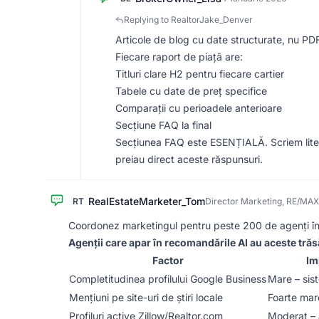
Replying to RealtorJake_Denver
Articole de blog cu date structurate, nu PDF
Fiecare raport de piață are:
Titluri clare H2 pentru fiecare cartier
Tabele cu date de preț specifice
Comparații cu perioadele anterioare
Secțiune FAQ la final
Secțiunea FAQ este ESENȚIALĂ. Scriem litera
preiau direct aceste răspunsuri.
RealEstateMarketer_Tom
RT
Director Marketing, RE/MAX
Coordonez marketingul pentru peste 200 de agenți în 
Agenții care apar în recomandările AI au aceste tră
Factor
Im
Completitudinea profilului Google Business
Mare – sis
Mențiuni pe site-uri de știri locale
Foarte mare
Profiluri active Zillow/Realtor.com
Moderat – 