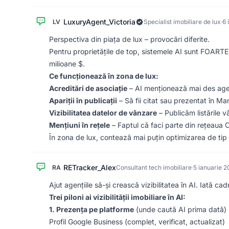
LuxuryAgent_Victoria
LV
Specialist imobiliare de lux
·
6 
Perspectiva din piața de lux – provocări diferite.
Pentru proprietățile de top, sistemele AI sunt FOART
milioane $.
Ce funcționează în zona de lux:
Acreditări de asociație
– AI menționează mai des agenț
Apariții în publicații
– Să fii citat sau prezentat în Ma
Vizibilitatea datelor de vânzare
– Publicăm listările v
Mențiuni în rețele
– Faptul că faci parte din rețeaua 
În zona de lux, contează mai puțin optimizarea de tip 
RETracker_Alex
RA
Consultant tech imobiliare
·
5 ianuarie 
Ajut agențiile să-și crească vizibilitatea în AI. Iată cadr
Trei piloni ai vizibilității imobiliare în AI:
1. Prezența pe platforme
(unde caută AI prima dată)
Profil Google Business (complet, verificat, actualizat)