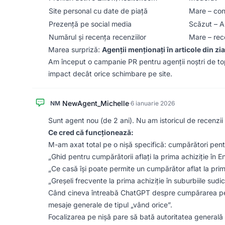
Site personal cu date de piață
Mare – conț
Prezență pe social media
Scăzut – AI
Numărul și recența recenziilor
Mare – rec
Marea surpriză:
Agenții menționați în articole din zia
Am început o campanie PR pentru agenții noștri de top –
impact decât orice schimbare pe site.
NewAgent_Michelle
NM
·
6 ianuarie 2026
Sunt agent nou (de 2 ani). Nu am istoricul de recenzii p
Ce cred că funcționează:
M-am axat total pe o nișă specifică: cumpărători pent
„Ghid pentru cumpărătorii aflați la prima achiziție în 
„Ce casă își poate permite un cumpărător aflat la prima
„Greșeli frecvente la prima achiziție în suburbiile sudi
Când cineva întreabă ChatGPT despre cumpărarea pent
mesaje generale de tipul „vând orice”.
Focalizarea pe nișă pare să bată autoritatea generală