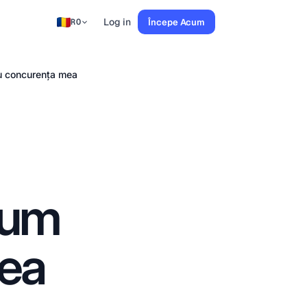
Log in
Începe Acum
RO
eu concurența mea
 Cum
rea