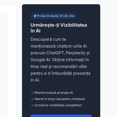
Probă Gratuită 30 de Zile
Urmărește-ți Vizibilitatea
în AI
Descoperă cum te
menționează chatbot-urile AI
precum ChatGPT, Perplexity și
Google AI. Obține informații în
timp real și recomandări utile
pentru a-ți îmbunătăți prezența
în AI.
Monitorizează prompts AI
Alerte în timp real pentru mențiuni
Urmărire vizibilitate competitori