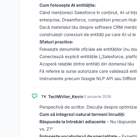
Cum folosește AI entitățile:
Când menționezi Salesforce în conținut, AI-ul în
enterprise, Dreamforce, competitori precum Hub
Dacă materialul tău despre software CRM mențione
construiești conexiuni de entități pe care AI-ul l
Sfaturi practice:
Folosește denumirile oficiale ale entităților (nu do
Conectează explicit entitățile („Salesforce, pla
Acoperă relațiile dintre entități din domeniul tău
Fă referire la surse autorizate care validează enti
Instrumente precum Google NLP API sau Diffbot te 
TechWriter_Kevin
TK
·
5 ianuarie 2026
Perspectivă de scriitor. Discuția despre optimiz
Cum să integrezi natural termeni înrudiți:
Răspunde la întrebări adiacente
– Nu răspunde d
vs. Z?”
Folosește vocabularul de specialitate
– Experți