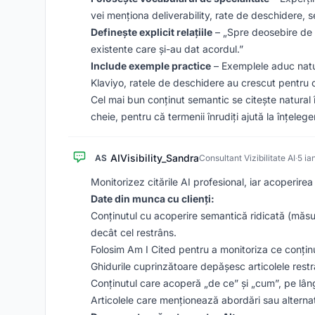
vei menționa deliverability, rate de deschidere,
Definește explicit relațiile
– „Spre deosebire de 
existente care și-au dat acordul.”
Include exemple practice
– Exemplele aduc natu
Klaviyo, ratele de deschidere au crescut pentr
Cel mai bun conținut semantic se citește natural 
cheie, pentru că termenii înrudiți ajută la înțeleger
AIVisibility_Sandra
AS
Consultant Vizibilitate AI
·
5 ia
Monitorizez citările AI profesional, iar acoperire
Date din munca cu clienți:
Conținutul cu acoperire semantică ridicată (măsur
decât cel restrâns.
Folosim Am I Cited pentru a monitoriza ce conținut
Ghidurile cuprinzătoare depășesc articolele rest
Conținutul care acoperă „de ce” și „cum”, pe lân
Articolele care menționează abordări sau alterna