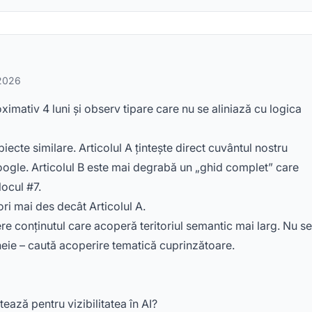
 2026
ximativ 4 luni și observ tipare care nu se aliniază cu logica
ecte similare. Articolul A țintește direct cuvântul nostru
Google. Articolul B este mai degrabă un „ghid complet” care
locul #7.
4 ori mai des decât Articolul A.
re conținutul care acoperă teritoriul semantic mai larg. Nu se
heie – caută acoperire tematică cuprinzătoare.
tează pentru vizibilitatea în AI?