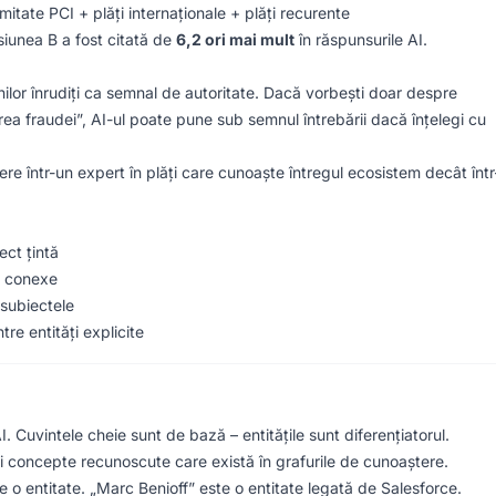
itate PCI + plăți internaționale + plăți recurente
siunea B a fost citată de
6,2 ori mai mult
în răspunsurile AI.
ilor înrudiți ca semnal de autoritate. Dacă vorbești doar despre
rea fraudei”, AI-ul poate pune sub semnul întrebării dacă înțelegi cu
e într-un expert în plăți care cunoaște întregul ecosistem decât într
ect țintă
e conexe
subiectele
re entități explicite
n AI. Cuvintele cheie sunt de bază – entitățile sunt diferențiatorul.
i concepte recunoscute care există în grafurile de cunoaștere.
 o entitate. „Marc Benioff” este o entitate legată de Salesforce.