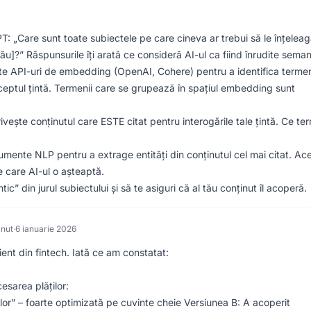
: „Care sunt toate subiectele pe care cineva ar trebui să le înțelea
ău]?” Răspunsurile îți arată ce consideră AI-ul ca fiind înrudite seman
te API-uri de embedding (OpenAI, Cohere) pentru a identifica termen
nceptul țintă. Termenii care se grupează în spațiul embedding sunt
ivește conținutul care ESTE citat pentru interogările tale țintă. Ce te
umente NLP pentru a extrage entități din conținutul cel mai citat. Ac
 care AI-ul o așteaptă.
c” din jurul subiectului și să te asiguri că al tău conținut îl acoperă.
inut
·
6 ianuarie 2026
nt din fintech. Iată ce am constatat:
esarea plăților:
lor” – foarte optimizată pe cuvinte cheie Versiunea B: A acoperit