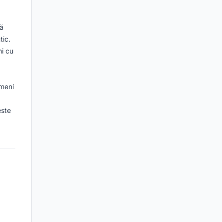
gă
tic.
i cu
rmeni
este