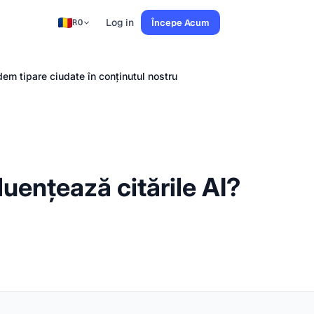
Log in
Începe Acum
RO
dem tipare ciudate în conținutul nostru
luențează citările AI?