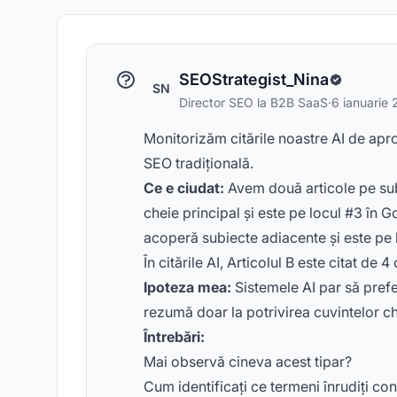
SEOStrategist_Nina
SN
Director SEO la B2B SaaS
·
6 ianuarie
Monitorizăm citările noastre AI de apro
SEO tradițională.
Ce e ciudat:
Avem două articole pe subi
cheie principal și este pe locul #3 în 
acoperă subiecte adiacente și este pe 
În citările AI, Articolul B este citat de 
Ipoteza mea:
Sistemele AI par să prefe
rezumă doar la potrivirea cuvintelor c
Întrebări:
Mai observă cineva acest tipar?
Cum identificați ce termeni înrudiți con