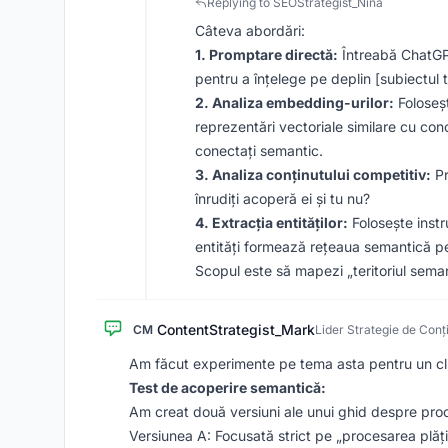
Replying to SEOStrategist_Nina
Câteva abordări:
1. Promptare directă:
Întreabă ChatGPT
pentru a înțelege pe deplin [subiectul t
2. Analiza embedding-urilor:
Foloseș
reprezentări vectoriale similare cu co
conectați semantic.
3. Analiza conținutului competitiv:
Pr
înrudiți acoperă ei și tu nu?
4. Extracția entităților:
Folosește instr
entități formează rețeaua semantică pe
Scopul este să mapezi „teritoriul semanti
ContentStrategist_Mark
CM
Lider Strategie de Conț
Am făcut experimente pe tema asta pentru un clie
Test de acoperire semantică:
Am creat două versiuni ale unui ghid despre proc
Versiunea A: Focusată strict pe „procesarea plăți