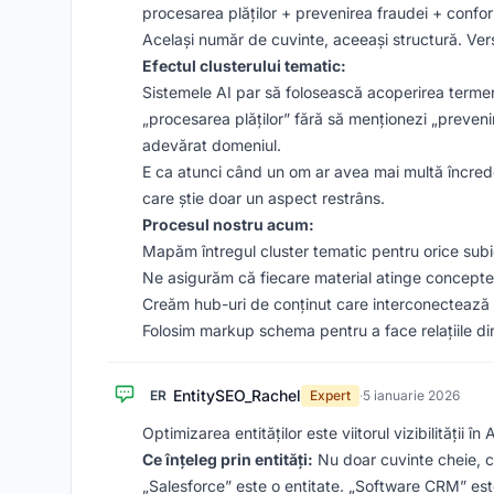
procesarea plăților + prevenirea fraudei + conform
Același număr de cuvinte, aceeași structură. Ver
Efectul clusterului tematic:
Sistemele AI par să folosească acoperirea termen
„procesarea plăților” fără să menționezi „preveni
adevărat domeniul.
E ca atunci când un om ar avea mai multă încreder
care știe doar un aspect restrâns.
Procesul nostru acum:
Mapăm întregul cluster tematic pentru orice subi
Ne asigurăm că fiecare material atinge concept
Creăm hub-uri de conținut care interconectează 
Folosim markup schema pentru a face relațiile dint
EntitySEO_Rachel
ER
Expert
·
5 ianuarie 2026
Optimizarea entităților este viitorul vizibilității î
Ce înțeleg prin entități:
Nu doar cuvinte cheie, c
„Salesforce” este o entitate. „Software CRM” este