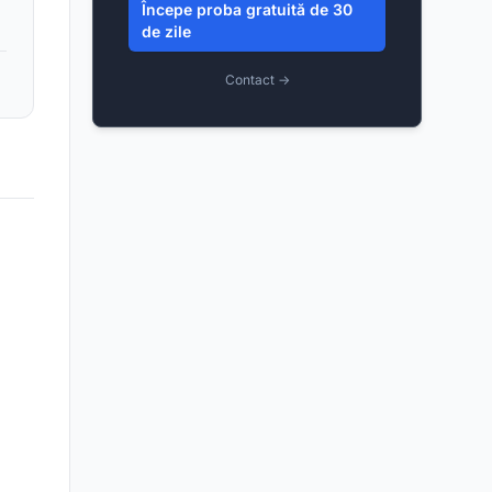
Începe proba gratuită de 30
de zile
Contact →