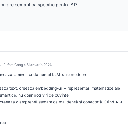
mizare semantică specific pentru AI?
NLP, fost Google
·
6 ianuarie 2026
ionează la nivel fundamental LLM-urile moderne.
ză text, creează embedding-uri – reprezentări matematice ale
emantice, nu doar potriviri de cuvinte.
creează o amprentă semantică mai densă și conectată. Când AI-ul
erea