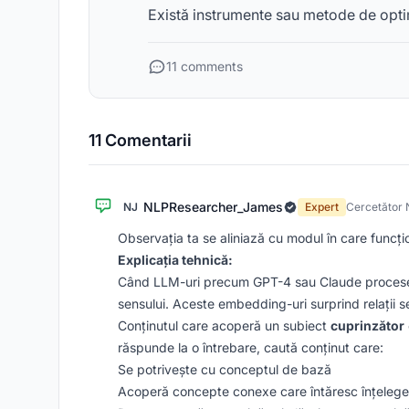
Există instrumente sau metode de opti
11 comments
11 Comentarii
NLPResearcher_James
NJ
Expert
Cercetător 
Observația ta se aliniază cu modul în care funcț
Explicația tehnică:
Când LLM-uri precum GPT-4 sau Claude procesea
sensului. Aceste embedding-uri surprind relații s
Conținutul care acoperă un subiect
cuprinzător
răspunde la o întrebare, caută conținut care:
Se potrivește cu conceptul de bază
Acoperă concepte conexe care întăresc înțeleg