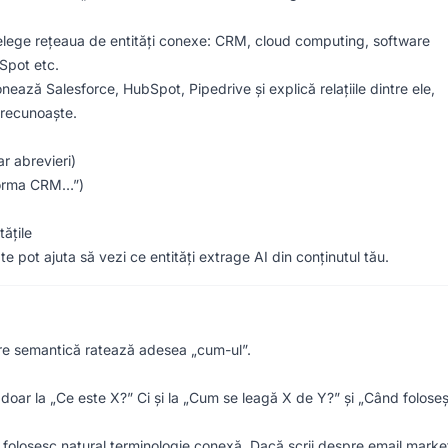
țelege rețeaua de entități conexe: CRM, cloud computing, software
Spot etc.
ază Salesforce, HubSpot, Pipedrive și explică relațiile dintre ele,
e recunoaște.
ar abrevieri)
tforma CRM…”)
tățile
pot ajuta să vezi ce entități extrage AI din conținutul tău.
are semantică ratează adesea „cum-ul”.
oar la „Ce este X?” Ci și la „Cum se leagă X de Y?” și „Când foloseș
i folosesc natural terminologie conexă. Dacă scrii despre email marke