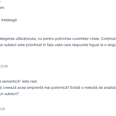
ă
um:
e înțeleagă
egerea utilizatorului, nu pentru potrivirea cuvintelor cheie. Conținut
un subiect este prioritizat în fața celui care răspunde îngust la o sing
e 2026
 semantică” este real.
diți creează acea amprentă mai puternică? Există o metodă de analiză
 un subiect?
2026