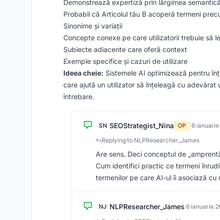
Demonstrează expertiză prin lărgimea semantic
Probabil că Articolul tău B acoperă termeni prec
Sinonime și variații
Concepte conexe pe care utilizatorii trebuie să l
Subiecte adiacente care oferă context
Exemple specifice și cazuri de utilizare
Ideea cheie:
Sistemele AI optimizează pentru înțel
care ajută un utilizator să înțeleagă cu adevărat 
întrebare.
SEOStrategist_Nina
SN
OP
·
6 ianuari
Replying to NLPResearcher_James
Are sens. Deci conceptul de „amprentă
Cum identifici practic ce termeni înru
termenilor pe care AI-ul îi asociază cu
NLPResearcher_James
NJ
·
6 ianuarie 