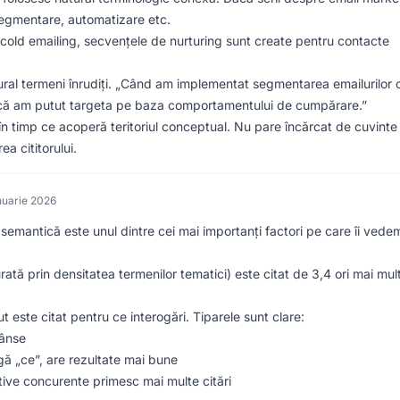
 segmentare, automatizare etc.
cold emailing, secvențele de nurturing sunt create pentru contacte
ral termeni înrudiți. „Când am implementat segmentarea emailurilor 
u că am putut targeta pe baza comportamentului de cumpărare.”
în timp ce acoperă teritoriul conceptual. Nu pare încărcat de cuvinte
ea cititorului.
nuarie 2026
a semantică este unul dintre cei mai importanți factori pe care îi vede
ată prin densitatea termenilor tematici) este citat de 3,4 ori mai mul
 este citat pentru ce interogări. Tiparele sunt clare:
rânse
gă „ce”, are rezultate mai bune
tive concurente primesc mai multe citări