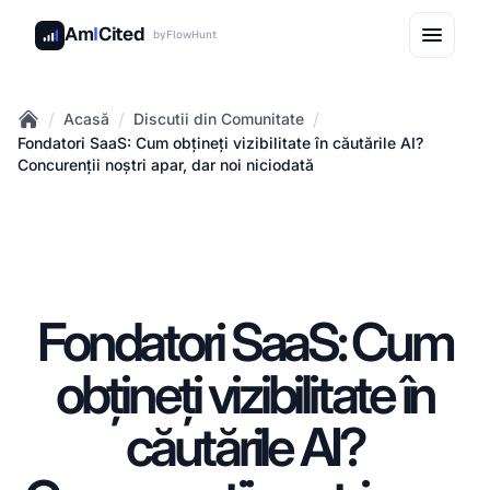
Am
I
Cited
by
FlowHunt
/
/
/
Acasă
Discutii din Comunitate
Home
Fondatori SaaS: Cum obțineți vizibilitate în căutările AI?
Concurenții noștri apar, dar noi niciodată
Fondatori SaaS: Cum
obțineți vizibilitate în
căutările AI?