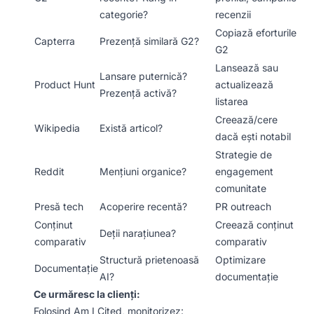
categorie?
recenzii
Copiază eforturile
Capterra
Prezență similară G2?
G2
Lansează sau
Lansare puternică?
Product Hunt
actualizează
Prezență activă?
listarea
Creează/cere
Wikipedia
Există articol?
dacă ești notabil
Strategie de
Reddit
Mențiuni organice?
engagement
comunitate
Presă tech
Acoperire recentă?
PR outreach
Conținut
Creează conținut
Deții narațiunea?
comparativ
comparativ
Structură prietenoasă
Optimizare
Documentație
AI?
documentație
Ce urmăresc la clienți:
Folosind Am I Cited, monitorizez: