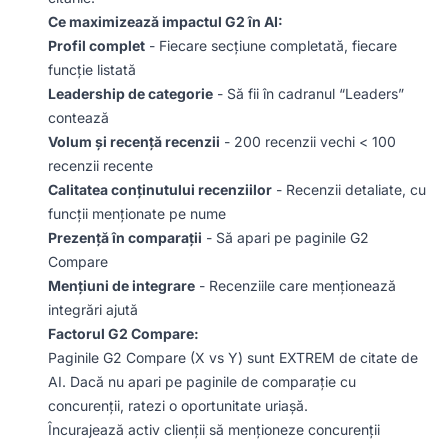
Ce maximizează impactul G2 în AI:
Profil complet
- Fiecare secțiune completată, fiecare
funcție listată
Leadership de categorie
- Să fii în cadranul “Leaders”
contează
Volum și recență recenzii
- 200 recenzii vechi < 100
recenzii recente
Calitatea conținutului recenziilor
- Recenzii detaliate, cu
funcții menționate pe nume
Prezență în comparații
- Să apari pe paginile G2
Compare
Mențiuni de integrare
- Recenziile care menționează
integrări ajută
Factorul G2 Compare:
Paginile G2 Compare (X vs Y) sunt EXTREM de citate de
AI. Dacă nu apari pe paginile de comparație cu
concurenții, ratezi o oportunitate uriașă.
Încurajează activ clienții să menționeze concurenții