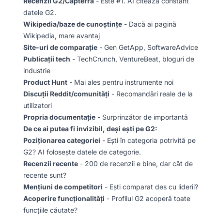
Recenzii G2/Capterra
- Este #1. AI citează constant
datele G2.
Wikipedia/baze de cunoștințe
- Dacă ai pagină
Wikipedia, mare avantaj
Site-uri de comparație
- Gen GetApp, SoftwareAdvice
Publicații tech
- TechCrunch, VentureBeat, bloguri de
industrie
Product Hunt
- Mai ales pentru instrumente noi
Discuții Reddit/comunități
- Recomandări reale de la
utilizatori
Propria documentație
- Surprinzător de importantă
De ce ai putea fi invizibil, deși ești pe G2:
Poziționarea categoriei
- Ești în categoria potrivită pe
G2? AI folosește datele de categorie.
Recenzii recente
- 200 de recenzii e bine, dar cât de
recente sunt?
Mențiuni de competitori
- Ești comparat des cu liderii?
Acoperire funcționalități
- Profilul G2 acoperă toate
funcțiile căutate?