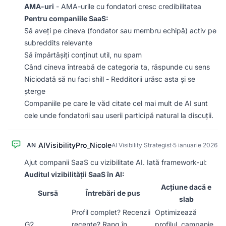
AMA-uri
- AMA-urile cu fondatori cresc credibilitatea
Pentru companiile SaaS:
Să aveți pe cineva (fondator sau membru echipă) activ pe
subreddits relevante
Să împărtășiți conținut util, nu spam
Când cineva întreabă de categoria ta, răspunde cu sens
Niciodată să nu faci shill - Redditorii urăsc asta și se
șterge
Companiile pe care le văd citate cel mai mult de AI sunt
cele unde fondatorii sau userii participă natural la discuții.
AIVisibilityPro_Nicole
AN
AI Visibility Strategist
·
5 ianuarie 2026
Ajut companii SaaS cu vizibilitate AI. Iată framework-ul:
Auditul vizibilității SaaS în AI:
Acțiune dacă e
Sursă
Întrebări de pus
slab
Profil complet? Recenzii
Optimizează
G2
recente? Rang în
profilul, campanie