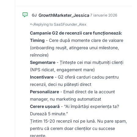
GrowthMarketer_Jessica
GJ
·
7 ianuarie 2026
Replying to SaaSFounder_Alex
Campanie G2 de recenzii care funcționează:
Timing
- Cere după momente clare de valoare
(onboarding reușit, atingerea unui milestone,
reînnoire)
Segmentare
- Țintește cei mai mulțumiți clienți
(NPS ridicat, engagement mare)
Incentivare
- G2 oferă carduri cadou pentru
recenzii, deci nu plătești direct
Personalizare
- Email direct de la account
manager, nu marketing automatizat
Cerere ușoară
- “Ai împărtăși experiența ta?
Durează 5 minute.”
Țintim 15-20 recenzii noi pe lună. Nu pare spam,
pentru că cerem doar clienților cu succese
recente.