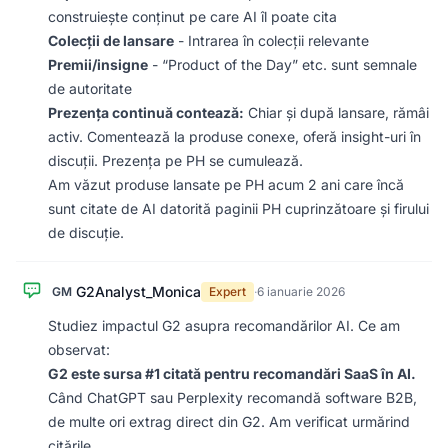
construiește conținut pe care AI îl poate cita
Colecții de lansare
- Intrarea în colecții relevante
Premii/insigne
- “Product of the Day” etc. sunt semnale
de autoritate
Prezența continuă contează:
Chiar și după lansare, rămâi
activ. Comentează la produse conexe, oferă insight-uri în
discuții. Prezența pe PH se cumulează.
Am văzut produse lansate pe PH acum 2 ani care încă
sunt citate de AI datorită paginii PH cuprinzătoare și firului
de discuție.
G2Analyst_Monica
GM
Expert
·
6 ianuarie 2026
Studiez impactul G2 asupra recomandărilor AI. Ce am
observat:
G2 este sursa #1 citată pentru recomandări SaaS în AI.
Când ChatGPT sau Perplexity recomandă software B2B,
de multe ori extrag direct din G2. Am verificat urmărind
citările.