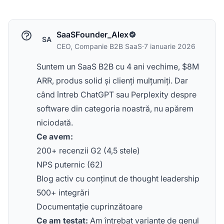
SaaSFounder_Alex
SA
CEO, Companie B2B SaaS
·
7 ianuarie 2026
Suntem un SaaS B2B cu 4 ani vechime, $8M
ARR, produs solid și clienți mulțumiți. Dar
când întreb ChatGPT sau Perplexity despre
software din categoria noastră, nu apărem
niciodată.
Ce avem:
200+ recenzii G2 (4,5 stele)
NPS puternic (62)
Blog activ cu conținut de thought leadership
500+ integrări
Documentație cuprinzătoare
Ce am testat:
Am întrebat variante de genul