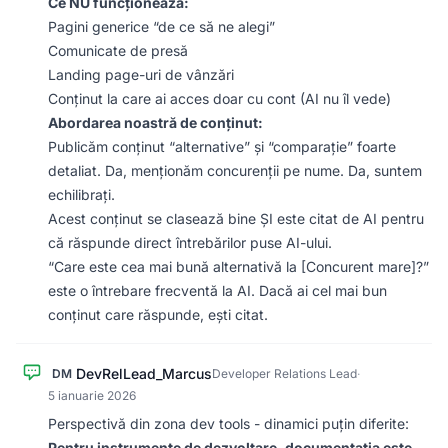
Ce NU funcționează:
Pagini generice “de ce să ne alegi”
Comunicate de presă
Landing page-uri de vânzări
Conținut la care ai acces doar cu cont (AI nu îl vede)
Abordarea noastră de conținut:
Publicăm conținut “alternative” și “comparație” foarte
detaliat. Da, menționăm concurenții pe nume. Da, suntem
echilibrați.
Acest conținut se clasează bine ȘI este citat de AI pentru
că răspunde direct întrebărilor puse AI-ului.
“Care este cea mai bună alternativă la [Concurent mare]?”
este o întrebare frecventă la AI. Dacă ai cel mai bun
conținut care răspunde, ești citat.
DevRelLead_Marcus
DM
Developer Relations Lead
·
5 ianuarie 2026
Perspectivă din zona dev tools - dinamici puțin diferite:
Pentru instrumente de dezvoltare, documentația este