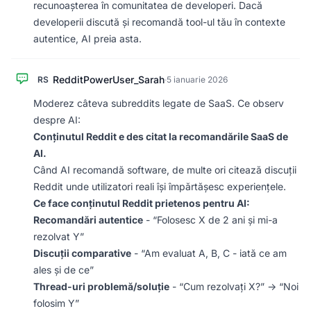
recunoașterea în comunitatea de developeri. Dacă
developerii discută și recomandă tool-ul tău în contexte
autentice, AI preia asta.
RedditPowerUser_Sarah
RS
·
5 ianuarie 2026
Moderez câteva subreddits legate de SaaS. Ce observ
despre AI:
Conținutul Reddit e des citat la recomandările SaaS de
AI.
Când AI recomandă software, de multe ori citează discuții
Reddit unde utilizatori reali își împărtășesc experiențele.
Ce face conținutul Reddit prietenos pentru AI:
Recomandări autentice
- “Folosesc X de 2 ani și mi-a
rezolvat Y”
Discuții comparative
- “Am evaluat A, B, C - iată ce am
ales și de ce”
Thread-uri problemă/soluție
- “Cum rezolvați X?” → “Noi
folosim Y”