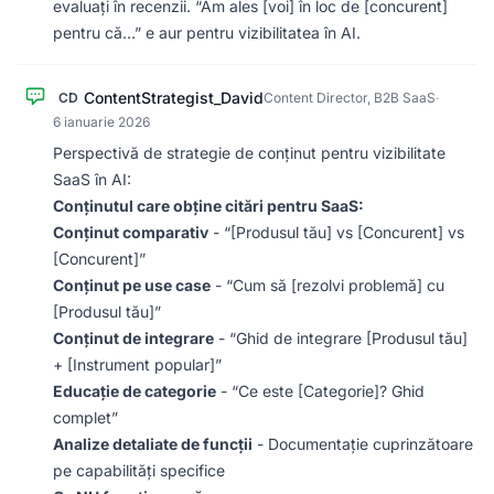
evaluați în recenzii. “Am ales [voi] în loc de [concurent]
pentru că…” e aur pentru vizibilitatea în AI.
ContentStrategist_David
CD
Content Director, B2B SaaS
·
6 ianuarie 2026
Perspectivă de strategie de conținut pentru vizibilitate
SaaS în AI:
Conținutul care obține citări pentru SaaS:
Conținut comparativ
- “[Produsul tău] vs [Concurent] vs
[Concurent]”
Conținut pe use case
- “Cum să [rezolvi problemă] cu
[Produsul tău]”
Conținut de integrare
- “Ghid de integrare [Produsul tău]
+ [Instrument popular]”
Educație de categorie
- “Ce este [Categorie]? Ghid
complet”
Analize detaliate de funcții
- Documentație cuprinzătoare
pe capabilități specifice