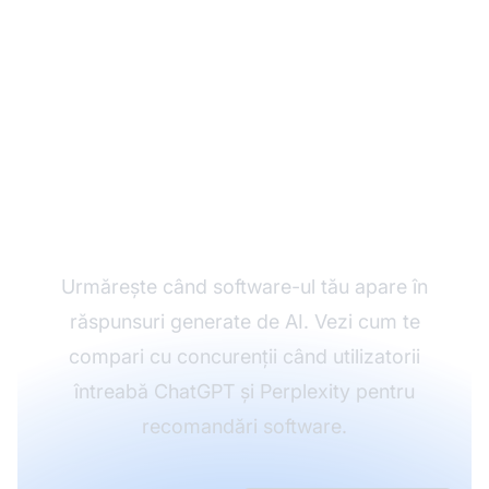
Monitorizează
vizibilitatea SaaS-ului
tău în AI
Urmărește când software-ul tău apare în
răspunsuri generate de AI. Vezi cum te
compari cu concurenții când utilizatorii
întreabă ChatGPT și Perplexity pentru
recomandări software.