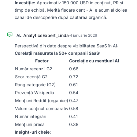
Investiție:
Aproximativ 150.000 USD în conținut, PR și
timp de echipă. Merită fiecare cent - AI e acum al doilea
canal de descoperire după căutarea organică.
AnalyticsExpert_Linda
AL
·
4 ianuarie 2026
Perspectivă din date despre vizibilitatea SaaS în AI:
Corelații măsurate la 50+ companii SaaS:
Factor
Corelație cu mențiuni AI
Număr recenzii G2
0.68
Scor recență G2
0.72
Rang categorie (G2)
0.61
Prezență Wikipedia
0.54
Mențiuni Reddit (organice)
0.47
Volum conținut comparativ
0.58
Număr integrări
0.41
Mențiuni presă
0.38
Insight-uri cheie: