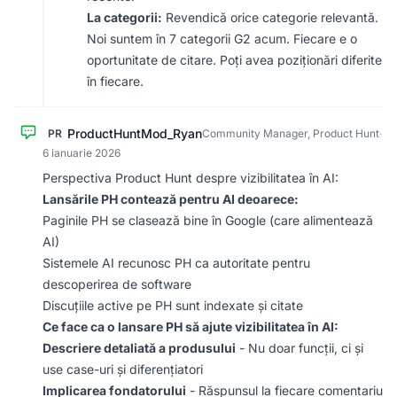
La categorii:
Revendică orice categorie relevantă.
Noi suntem în 7 categorii G2 acum. Fiecare e o
oportunitate de citare. Poți avea poziționări diferite
în fiecare.
ProductHuntMod_Ryan
PR
Community Manager, Product Hunt
·
6 ianuarie 2026
Perspectiva Product Hunt despre vizibilitatea în AI:
Lansările PH contează pentru AI deoarece:
Paginile PH se clasează bine în Google (care alimentează
AI)
Sistemele AI recunosc PH ca autoritate pentru
descoperirea de software
Discuțiile active pe PH sunt indexate și citate
Ce face ca o lansare PH să ajute vizibilitatea în AI:
Descriere detaliată a produsului
- Nu doar funcții, ci și
use case-uri și diferențiatori
Implicarea fondatorului
- Răspunsul la fiecare comentariu