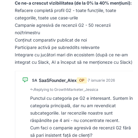
Ce ne-a crescut vizibilitatea (de la 0% la 40% mențiuni):
Refacere completă profil G2 - toate funcțiile, toate
categoriile, toate use case-urile
Campanie agresivă de recenzii G2 - 50 recenzii
noi/trimestru
Conținut comparativ publicat de noi
Participare activă pe subreddits relevante
Integrare cu jucători mari din ecosistem (după ce ne-am
integrat cu Slack, AI a început să ne menționeze cu Slack)
SaaSFounder_Alex
SA
OP
·
7 ianuarie 2026
Replying to GrowthMarketer_Jessica
Punctul cu categoria pe G2 e interesant. Suntem în
categoria principală, dar nu am revendicat
subcategoriile. Iar recenziile noastre sunt
răspândite pe 4 ani - nu concentrate recent.
Cum faci o campanie agresivă de recenzii G2 fără
să pari insistent față de clienți?