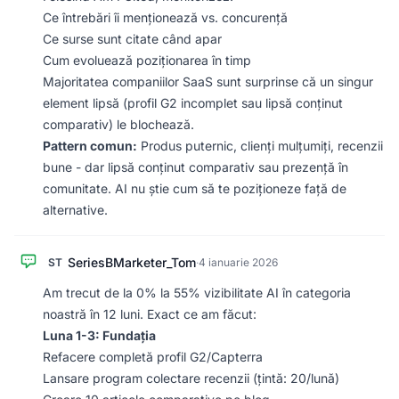
Ce întrebări îi menționează vs. concurență
Ce surse sunt citate când apar
Cum evoluează poziționarea în timp
Majoritatea companiilor SaaS sunt surprinse că un singur
element lipsă (profil G2 incomplet sau lipsă conținut
comparativ) le blochează.
Pattern comun:
Produs puternic, clienți mulțumiți, recenzii
bune - dar lipsă conținut comparativ sau prezență în
comunitate. AI nu știe cum să te poziționeze față de
alternative.
SeriesBMarketer_Tom
ST
·
4 ianuarie 2026
Am trecut de la 0% la 55% vizibilitate AI în categoria
noastră în 12 luni. Exact ce am făcut:
Luna 1-3: Fundația
Refacere completă profil G2/Capterra
Lansare program colectare recenzii (țintă: 20/lună)