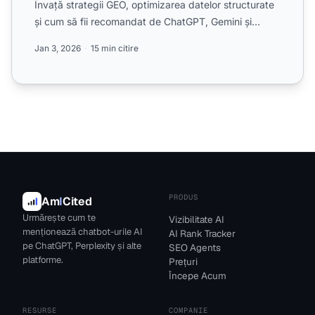
Învață strategii GEO, optimizarea datelor structurate
și cum să fii recomandat de ChatGPT, Gemini și
Perple...
Jan 3, 2026
15 min citire
PRODUS
Am
I
Cited
Urmărește cum te
Vizibilitate AI
menționează chatbot-urile AI
AI Rank Tracker
pe ChatGPT, Perplexity și alte
SEO Agents
platforme.
Prețuri
Începe Acum
RESURSE
COMPANIE