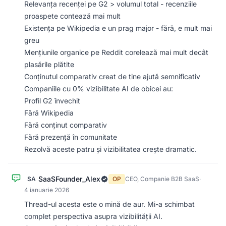
Relevanța recenței pe G2 > volumul total - recenziile
proaspete contează mai mult
Existența pe Wikipedia e un prag major - fără, e mult mai
greu
Mențiunile organice pe Reddit corelează mai mult decât
plasările plătite
Conținutul comparativ creat de tine ajută semnificativ
Companiile cu 0% vizibilitate AI de obicei au:
Profil G2 învechit
Fără Wikipedia
Fără conținut comparativ
Fără prezență în comunitate
Rezolvă aceste patru și vizibilitatea crește dramatic.
SaaSFounder_Alex
SA
OP
CEO, Companie B2B SaaS
·
4 ianuarie 2026
Thread-ul acesta este o mină de aur. Mi-a schimbat
complet perspectiva asupra vizibilității AI.