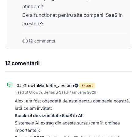
atingem?
Ce a funcționat pentru alte companii SaaS în
creștere?
12 comments
12 comentarii
GrowthMarketer_Jessica
GJ
Expert
Head of Growth, Series B SaaS
·
7 ianuarie 2026
Alex, am fost obsedată de asta pentru compania noastră.
Iată ce am învățat:
Stack-ul de vizibilitate SaaS în AI:
Sistemele AI extrag din aceste surse (cam în ordinea
importanței):