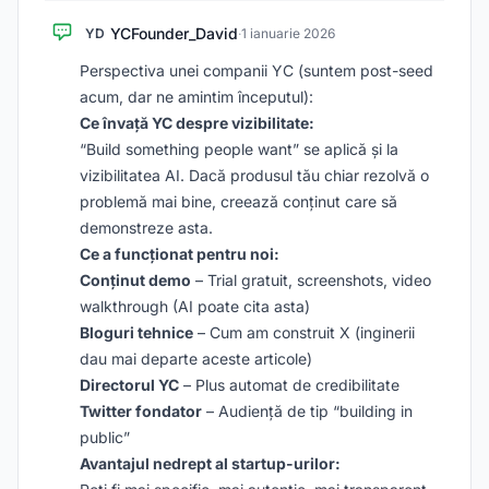
YCFounder_David
YD
·
1 ianuarie 2026
Perspectiva unei companii YC (suntem post-seed
acum, dar ne amintim începutul):
Ce învață YC despre vizibilitate:
“Build something people want” se aplică și la
vizibilitatea AI. Dacă produsul tău chiar rezolvă o
problemă mai bine, creează conținut care să
demonstreze asta.
Ce a funcționat pentru noi:
Conținut demo
– Trial gratuit, screenshots, video
walkthrough (AI poate cita asta)
Bloguri tehnice
– Cum am construit X (inginerii
dau mai departe aceste articole)
Directorul YC
– Plus automat de credibilitate
Twitter fondator
– Audiență de tip “building in
public”
Avantajul nedrept al startup-urilor: