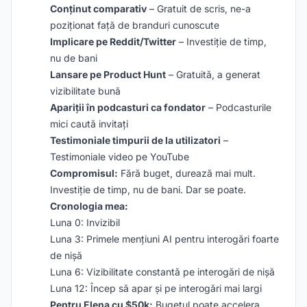
Conținut comparativ
– Gratuit de scris, ne-a
poziționat față de branduri cunoscute
Implicare pe Reddit/Twitter
– Investiție de timp,
nu de bani
Lansare pe Product Hunt
– Gratuită, a generat
vizibilitate bună
Apariții în podcasturi ca fondator
– Podcasturile
mici caută invitați
Testimoniale timpurii de la utilizatori
–
Testimoniale video pe YouTube
Compromisul:
Fără buget, durează mai mult.
Investiție de timp, nu de bani. Dar se poate.
Cronologia mea:
Luna 0: Invizibil
Luna 3: Primele mențiuni AI pentru interogări foarte
de nișă
Luna 6: Vizibilitate constantă pe interogări de nișă
Luna 12: Încep să apar și pe interogări mai largi
Pentru Elena cu $50k:
Bugetul poate accelera