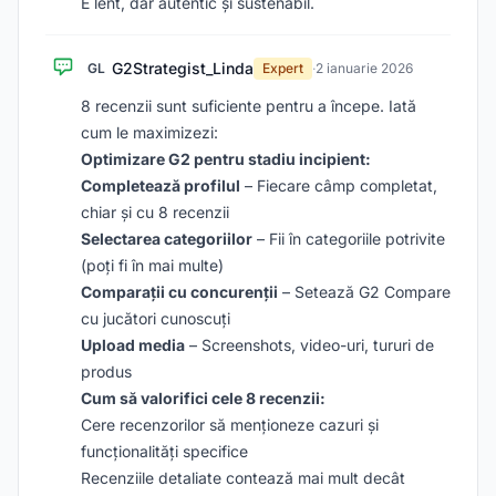
E lent, dar autentic și sustenabil.
G2Strategist_Linda
GL
Expert
·
2 ianuarie 2026
8 recenzii sunt suficiente pentru a începe. Iată
cum le maximizezi:
Optimizare G2 pentru stadiu incipient:
Completează profilul
– Fiecare câmp completat,
chiar și cu 8 recenzii
Selectarea categoriilor
– Fii în categoriile potrivite
(poți fi în mai multe)
Comparații cu concurenții
– Setează G2 Compare
cu jucători cunoscuți
Upload media
– Screenshots, video-uri, tururi de
produs
Cum să valorifici cele 8 recenzii:
Cere recenzorilor să menționeze cazuri și
funcționalități specifice
Recenziile detaliate contează mai mult decât