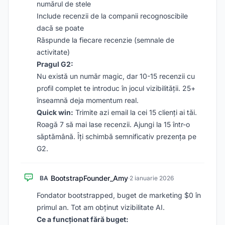
numărul de stele
Include recenzii de la companii recognoscibile
dacă se poate
Răspunde la fiecare recenzie (semnale de
activitate)
Pragul G2:
Nu există un număr magic, dar 10-15 recenzii cu
profil complet te introduc în jocul vizibilității. 25+
înseamnă deja momentum real.
Quick win:
Trimite azi email la cei 15 clienți ai tăi.
Roagă 7 să mai lase recenzii. Ajungi la 15 într-o
săptămână. Îți schimbă semnificativ prezența pe
G2.
BootstrapFounder_Amy
BA
·
2 ianuarie 2026
Fondator bootstrapped, buget de marketing $0 în
primul an. Tot am obținut vizibilitate AI.
Ce a funcționat fără buget: