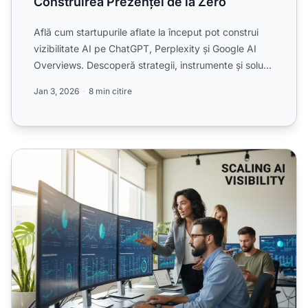
Construirea Prezenței de la Zero
Află cum startupurile aflate la început pot construi
vizibilitate AI pe ChatGPT, Perplexity și Google AI
Overviews. Descoperă strategii, instrumente și soluții
...
Jan 3, 2026
8 min citire
Scalarea vizibilității AI pe măsură ce crești: De la startup l