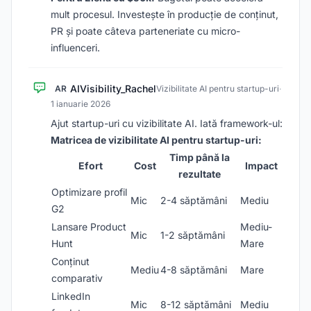
mult procesul. Investește în producție de conținut,
PR și poate câteva parteneriate cu micro-
influenceri.
AIVisibility_Rachel
AR
Vizibilitate AI pentru startup-uri
·
1 ianuarie 2026
Ajut startup-uri cu vizibilitate AI. Iată framework-ul:
Matricea de vizibilitate AI pentru startup-uri:
Timp până la
Efort
Cost
Impact
rezultate
Optimizare profil
Mic
2-4 săptămâni
Mediu
G2
Lansare Product
Mediu-
Mic
1-2 săptămâni
Hunt
Mare
Conținut
Mediu
4-8 săptămâni
Mare
comparativ
LinkedIn
Mic
8-12 săptămâni
Mediu