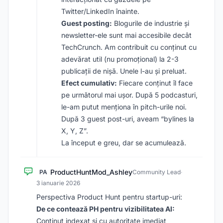
Twitter/LinkedIn înainte.
Guest posting:
Blogurile de industrie și
newsletter-ele sunt mai accesibile decât
TechCrunch. Am contribuit cu conținut cu
adevărat util (nu promoțional) la 2-3
publicații de nișă. Unele l-au și preluat.
Efect cumulativ:
Fiecare conținut îl face
pe următorul mai ușor. După 5 podcasturi,
le-am putut menționa în pitch-urile noi.
După 3 guest post-uri, aveam “bylines la
X, Y, Z”.
La început e greu, dar se acumulează.
ProductHuntMod_Ashley
PA
Community Lead
·
3 ianuarie 2026
Perspectiva Product Hunt pentru startup-uri:
De ce contează PH pentru vizibilitatea AI:
Conținut indexat și cu autoritate imediat