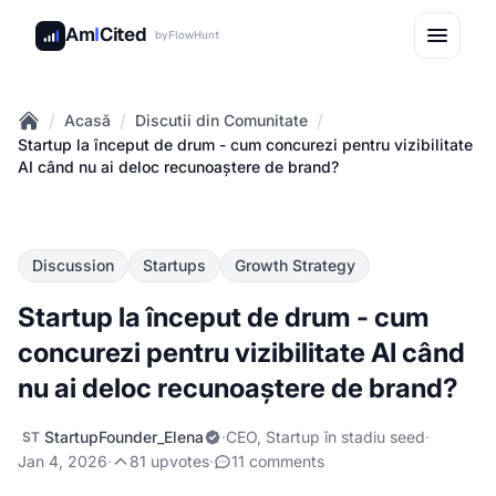
Am
I
Cited
by
FlowHunt
/
/
/
Acasă
Discutii din Comunitate
Home
Startup la început de drum - cum concurezi pentru vizibilitate
AI când nu ai deloc recunoaștere de brand?
Discussion
Startups
Growth Strategy
Startup la început de drum - cum
concurezi pentru vizibilitate AI când
nu ai deloc recunoaștere de brand?
StartupFounder_Elena
·
CEO, Startup în stadiu seed
·
ST
Jan 4, 2026
·
81 upvotes
·
11 comments