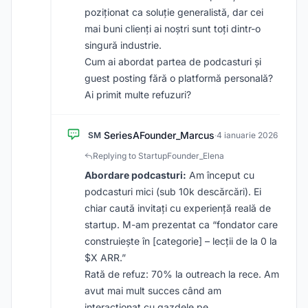
poziționat ca soluție generalistă, dar cei
mai buni clienți ai noștri sunt toți dintr-o
singură industrie.
Cum ai abordat partea de podcasturi și
guest posting fără o platformă personală?
Ai primit multe refuzuri?
SeriesAFounder_Marcus
SM
·
4 ianuarie 2026
Replying to StartupFounder_Elena
Abordare podcasturi:
Am început cu
podcasturi mici (sub 10k descărcări). Ei
chiar caută invitați cu experiență reală de
startup. M-am prezentat ca “fondator care
construiește în [categorie] – lecții de la 0 la
$X ARR.”
Rată de refuz: 70% la outreach la rece. Am
avut mai mult succes când am
interacționat cu gazdele pe