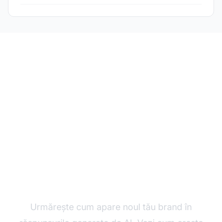
Monitorizează
vizibilitatea AI a
startup-ului tău
Urmărește cum apare noul tău brand în