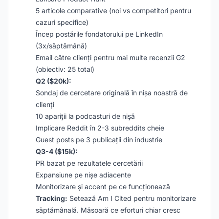
5 articole comparative (noi vs competitori pentru
cazuri specifice)
Încep postările fondatorului pe LinkedIn
(3x/săptămână)
Email către clienți pentru mai multe recenzii G2
(obiectiv: 25 total)
Q2 ($20k):
Sondaj de cercetare originală în nișa noastră de
clienți
10 apariții la podcasturi de nișă
Implicare Reddit în 2-3 subreddits cheie
Guest posts pe 3 publicații din industrie
Q3-4 ($15k):
PR bazat pe rezultatele cercetării
Expansiune pe nișe adiacente
Monitorizare și accent pe ce funcționează
Tracking:
Setează Am I Cited pentru monitorizare
săptămânală. Măsoară ce eforturi chiar cresc