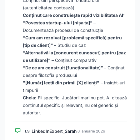
Conținut din perspectiva fondatorului
(autenticitatea contează)
Conținut care construiește rapid vizibilitatea AI:
“Povestea startup-ului [nișa ta]”
–
Documentează procesul de construcție
“Cum am rezolvat [problemă specifică] pentru
[tip de client]”
– Studiu de caz
“Alternativă la [concurent cunoscut] pentru [caz
de utilizare]”
– Conținut comparativ
“De ce am construit [funcționalitate]”
– Conținut
despre filozofia produsului
"[Număr] lecții din primii [X] clienți"
– Insight-uri
timpurii
Cheia:
Fii specific. Jucătorii mari nu pot. AI citează
conținutul specific și relevant, nu cel generic și
autoritar.
LinkedInExpert_Sarah
LS
·
3 ianuarie 2026