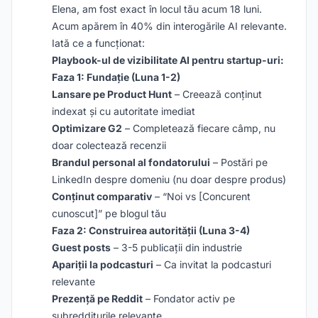
Elena, am fost exact în locul tău acum 18 luni.
Acum apărem în 40% din interogările AI relevante.
Iată ce a funcționat:
Playbook-ul de vizibilitate AI pentru startup-uri:
Faza 1: Fundație (Luna 1-2)
Lansare pe Product Hunt
– Creează conținut
indexat și cu autoritate imediat
Optimizare G2
– Completează fiecare câmp, nu
doar colectează recenzii
Brandul personal al fondatorului
– Postări pe
LinkedIn despre domeniu (nu doar despre produs)
Conținut comparativ
– “Noi vs [Concurent
cunoscut]” pe blogul tău
Faza 2: Construirea autorității (Luna 3-4)
Guest posts
– 3-5 publicații din industrie
Apariții la podcasturi
– Ca invitat la podcasturi
relevante
Prezență pe Reddit
– Fondator activ pe
subredditurile relevante