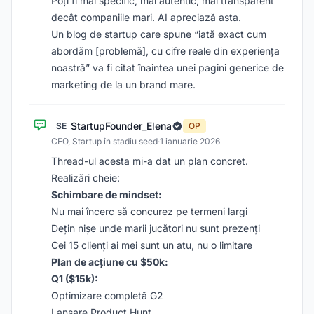
Poți fi mai specific, mai autentic, mai transparent
decât companiile mari. AI apreciază asta.
Un blog de startup care spune “iată exact cum
abordăm [problemă], cu cifre reale din experiența
noastră” va fi citat înaintea unei pagini generice de
marketing de la un brand mare.
StartupFounder_Elena
SE
OP
CEO, Startup în stadiu seed
·
1 ianuarie 2026
Thread-ul acesta mi-a dat un plan concret.
Realizări cheie:
Schimbare de mindset:
Nu mai încerc să concurez pe termeni largi
Dețin nișe unde marii jucători nu sunt prezenți
Cei 15 clienți ai mei sunt un atu, nu o limitare
Plan de acțiune cu $50k:
Q1 ($15k):
Optimizare completă G2
Lansare Product Hunt