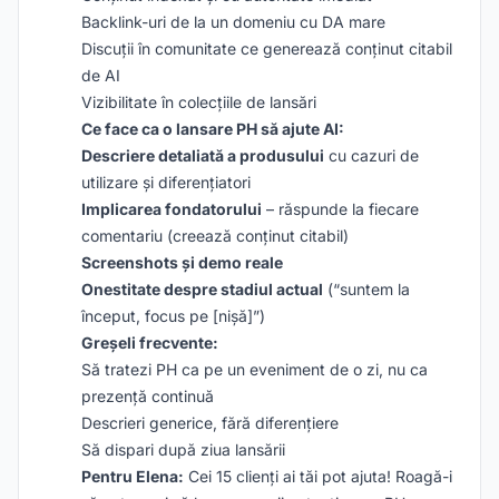
Backlink-uri de la un domeniu cu DA mare
Discuții în comunitate ce generează conținut citabil
de AI
Vizibilitate în colecțiile de lansări
Ce face ca o lansare PH să ajute AI:
Descriere detaliată a produsului
cu cazuri de
utilizare și diferențiatori
Implicarea fondatorului
– răspunde la fiecare
comentariu (creează conținut citabil)
Screenshots și demo reale
Onestitate despre stadiul actual
(“suntem la
început, focus pe [nișă]”)
Greșeli frecvente:
Să tratezi PH ca pe un eveniment de o zi, nu ca
prezență continuă
Descrieri generice, fără diferențiere
Să dispari după ziua lansării
Pentru Elena:
Cei 15 clienți ai tăi pot ajuta! Roagă-i