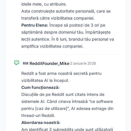
ideile mele, cu atribuire.
Asta construiește autoritate personală, care se
transferă către vizibilitatea companiei.
Pentru Elena:
Începe să postezi de 3 ori pe
săptămână despre domeniul tău. Împărtășește
lecții autentice. În 6 luni, brandul tău personal va
amplifica vizibilitatea companiei.
RedditFounder_Mike
RM
·
2 ianuarie 2026
Reddit a fost arma noastră secretă pentru
vizibilitatea AI la început.
Cum funcționează:
Discuțiile de pe Reddit sunt citate intens de
sistemele AI. Când cineva întreabă “ce software
pentru [caz de utilizare]”, AI adesea extrage din
thread-uri Reddit.
Abordarea noastră:
Am identificat 3 subreddits unde sunt utilizatorii