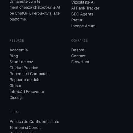
Urmărește cum te
Vizibilitate AI
menționează chatbot-urile AI
AI Rank Tracker
pe ChatGPT, Perplexity și alte
SEO Agents
platforme.
Prețuri
Începe Acum
RESURSE
COMPANIE
Academia
Despre
Blog
Contact
Studii de caz
FlowHunt
Ghiduri Practice
Recenzii și Comparații
Rapoarte de date
Glosar
Întrebări Frecvente
Discuții
LEGAL
Politica de Confidențialitate
Termeni și Condiții