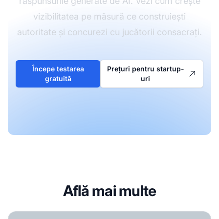
răspunsurile generate de AI. Vezi cum crește
vizibilitatea pe măsură ce construiești
autoritate și concurezi cu jucătorii consacrați.
Începe testarea
Prețuri pentru startup-
gratuită
uri
Află mai multe
Fondatori SaaS: Cum obțineți vizibilitate în căutările AI? Co