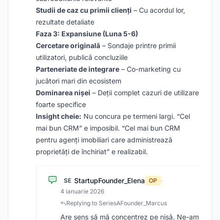
Studii de caz cu primii clienți
– Cu acordul lor,
rezultate detaliate
Faza 3: Expansiune (Luna 5-6)
Cercetare originală
– Sondaje printre primii
utilizatori, publică concluziile
Parteneriate de integrare
– Co-marketing cu
jucători mari din ecosistem
Dominarea nișei
– Deții complet cazuri de utilizare
foarte specifice
Insight cheie:
Nu concura pe termeni largi. “Cel
mai bun CRM” e imposibil. “Cel mai bun CRM
pentru agenți imobiliari care administrează
proprietăți de închiriat” e realizabil.
StartupFounder_Elena
SE
OP
·
4 ianuarie 2026
Replying to SeriesAFounder_Marcus
Are sens să mă concentrez pe nișă. Ne-am