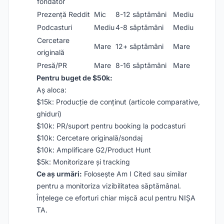
fondator
Prezență Reddit
Mic
8-12 săptămâni
Mediu
Podcasturi
Mediu
4-8 săptămâni
Mediu
Cercetare
Mare
12+ săptămâni
Mare
originală
Presă/PR
Mare
8-16 săptămâni
Mare
Pentru buget de $50k:
Aș aloca:
$15k: Producție de conținut (articole comparative,
ghiduri)
$10k: PR/suport pentru booking la podcasturi
$10k: Cercetare originală/sondaj
$10k: Amplificare G2/Product Hunt
$5k: Monitorizare și tracking
Ce aș urmări:
Folosește Am I Cited sau similar
pentru a monitoriza vizibilitatea săptămânal.
Înțelege ce eforturi chiar mișcă acul pentru NIȘA
TA.