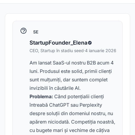
SE
StartupFounder_Elena
CEO, Startup în stadiu seed
·
4 ianuarie 2026
Am lansat SaaS-ul nostru B2B acum 4
luni. Produsul este solid, primii clienți
sunt mulțumiți, dar suntem complet
invizibili în căutările AI.
Problema:
Când potențialii clienți
întreabă ChatGPT sau Perplexity
despre soluții din domeniul nostru, nu
apărem niciodată. Competiția noastră,
cu bugete mari și vechime de câțiva