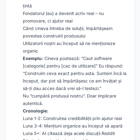
țintă
Fondatorul (eu) a devenit activ real – nu
promovare, ci ajutor real
Când cineva întreba de soluții, împărtășeam
povestea construirii produsului
Utilizatorii noștri au început să ne menționeze
organic
Exemplu:
Cineva postează: “Caut software
[categorie] pentru [caz de utilizare]” Eu răspund:
“Construim ceva exact pentru asta. Suntem încă la
început, dar pot să împărtășesc ce am învățat și
să-ți dau acces dacă vrei să-l testezi.”
Nu “cumpără produsul nostru”. Doar implicare
autentică.
Cronologie:
Luna 1-2: Construirea credibilității prin ajutor real
Luna 3-4: Mențiuni organice au început să apară
Luna 5+: AI citează deja acele discuții Reddit