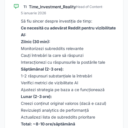
Time_Investment_Reality
TI
Head of Content
·
5 ianuarie 2026
Să fiu sincer despre investiția de timp:
Ce necesită cu adevărat Reddit pentru vizibilitate
AI:
Zilnic (30 min):
Monitorizezi subreddits relevante
Cauți întrebări la care să răspunzi
Interacționezi cu răspunsurile la postările tale
Săptămânal (2-3 ore):
1-2 răspunsuri substanțiale la întrebări
Verifici metrici de vizibilitate AI
Ajustezi strategia pe baza a ce funcționează
Lunar (2-3 ore):
Creezi conținut original valoros (dacă e cazul)
Revizuiești analytics de performanță
Actualizezi lista de subreddits prioritare
Total: ~8-10 ore/săptămână