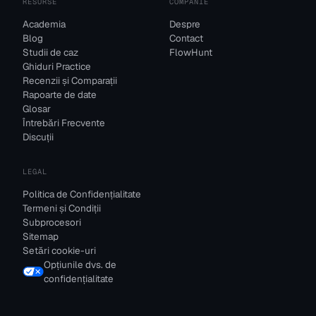
RESURSE
COMPANIE
Academia
Despre
Blog
Contact
Studii de caz
FlowHunt
Ghiduri Practice
Recenzii și Comparații
Rapoarte de date
Glosar
Întrebări Frecvente
Discuții
LEGAL
Politica de Confidențialitate
Termeni și Condiții
Subprocesori
Sitemap
Setări cookie-uri
Opțiunile dvs. de
confidențialitate