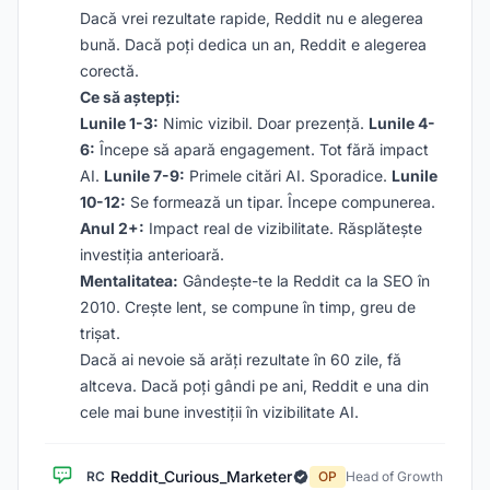
Dacă vrei rezultate rapide, Reddit nu e alegerea
bună. Dacă poți dedica un an, Reddit e alegerea
corectă.
Ce să aștepți:
Lunile 1-3:
Nimic vizibil. Doar prezență.
Lunile 4-
6:
Începe să apară engagement. Tot fără impact
AI.
Lunile 7-9:
Primele citări AI. Sporadice.
Lunile
10-12:
Se formează un tipar. Începe compunerea.
Anul 2+:
Impact real de vizibilitate. Răsplătește
investiția anterioară.
Mentalitatea:
Gândește-te la Reddit ca la SEO în
2010. Crește lent, se compune în timp, greu de
trișat.
Dacă ai nevoie să arăți rezultate în 60 zile, fă
altceva. Dacă poți gândi pe ani, Reddit e una din
cele mai bune investiții în vizibilitate AI.
Reddit_Curious_Marketer
RC
OP
Head of Growth