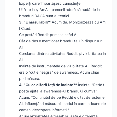
Experți care împărtășesc cunoștințe
Uită-te la r/IAmA – oamenii adoră să audă de la
branduri DACĂ sunt autentici.
3. “E măsurabil?”
Acum da. Monitorizează cu Am
I Cited:
Ce postări Reddit primesc citări AI
Cât de des e menționat brandul tău în răspunsuri
AI
Corelarea dintre activitatea Reddit și vizibilitatea în
AI
Înainte de instrumentele de vizibilitate AI, Reddit
era o “cutie neagră” de awareness. Acum chiar
poți măsura.
4. “Cu ce diferă față de înainte?”
Înainte: “Reddit
poate ajuta la awareness-ul brandului cumva”
Acum: “Conținutul de pe Reddit e citat de sisteme
AI, influențând măsurabil modul în care milioane de
oameni descoperă informații”
Acum vizibilitatea e trasabilă. Asta e diferența.