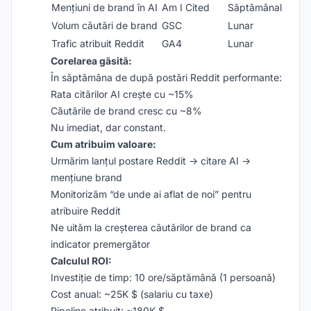
Mențiuni de brand în AI
Am I Cited
Săptămânal
Volum căutări de brand
GSC
Lunar
Trafic atribuit Reddit
GA4
Lunar
Corelarea găsită:
În săptămâna de după postări Reddit performante:
Rata citărilor AI crește cu ~15%
Căutările de brand cresc cu ~8%
Nu imediat, dar constant.
Cum atribuim valoare:
Urmărim lanțul postare Reddit → citare AI →
mențiune brand
Monitorizăm “de unde ai aflat de noi” pentru
atribuire Reddit
Ne uităm la creșterea căutărilor de brand ca
indicator premergător
Calculul ROI:
Investiție de timp: 10 ore/săptămână (1 persoană)
Cost anual: ~25K $ (salariu cu taxe)
Pipeline atribuit: ~180K $