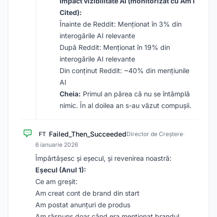
Impact vizibilitate AI (monitorizat cu Am I
Cited):
Înainte de Reddit: Menționat în 3% din
interogările AI relevante
După Reddit: Menționat în 19% din
interogările AI relevante
Din conținut Reddit: ~40% din mențiunile
AI
Cheia:
Primul an părea că nu se întâmplă
nimic. În al doilea an s-au văzut compușii.
Failed_Then_Succeeded
FT
Director de Creștere
·
6 ianuarie 2026
Împărtășesc și eșecul, și revenirea noastră:
Eșecul (Anul 1):
Ce am greșit:
Am creat cont de brand din start
Am postat anunțuri de produs
Am răspuns doar când era menționat brandul