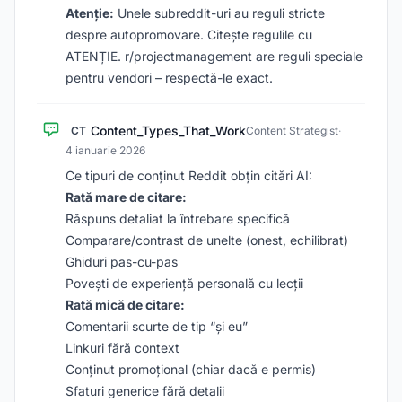
Atenție:
Unele subreddit-uri au reguli stricte
despre autopromovare. Citește regulile cu
ATENȚIE. r/projectmanagement are reguli speciale
pentru vendori – respectă-le exact.
Content_Types_That_Work
CT
Content Strategist
·
4 ianuarie 2026
Ce tipuri de conținut Reddit obțin citări AI:
Rată mare de citare:
Răspuns detaliat la întrebare specifică
Comparare/contrast de unelte (onest, echilibrat)
Ghiduri pas-cu-pas
Povești de experiență personală cu lecții
Rată mică de citare:
Comentarii scurte de tip “și eu”
Linkuri fără context
Conținut promoțional (chiar dacă e permis)
Sfaturi generice fără detalii