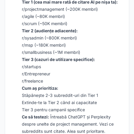
Tier 1 (cea mai mare rată de citare AI pe nișa ta):
r/projectmanagement (~200K membri)
r/agile (~80K membri)
r/scrum (~50K membri)
Tier 2 (audiențe adiacente):
r/sysadmin (~800K membri)
r/msp (~180K membri)
r/smallbusiness (~1M membri)
Tier 3 (cazuri de utilizare specifice):
r/startups
r/Entrepreneur
r/freelance
Cum aș prioritiza:
Stăpânește 2-3 subreddit-uri din Tier 1
Extinde-te la Tier 2 când ai capacitate
Tier 3 pentru campanii specifice
Ce să testezi:
Întreabă ChatGPT și Perplexity
despre unelte de project management. Vezi ce
subreddits sunt citate. Alea sunt prioritare.