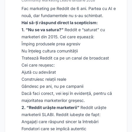
Community Marketing Lead
·
6 ianuarie 2026
Fac marketing pe Reddit de 6 ani. Partea cu AI e
nouă, dar fundamentele nu s-au schimbat.
Hai să-ți răspund direct la scepticism:
1. “Nu se va satura?”
Reddit e “saturat” cu
marketeri din 2015. Cei care eșuează:
Împing produsele prea agresiv
Nu înțeleg cultura comunității
Tratează Reddit ca pe un canal de broadcast
Cei care reușesc:
Ajută cu adevărat
Construiesc relații reale
Gândesc pe ani, nu pe campanii
Dacă faci corect, vei ieși în evidență, pentru că
majoritatea marketerilor greșesc.
2. “Reddit urăște marketerii”
Reddit urăște
marketerii SLABI. Reddit iubește de fapt:
Angajați care răspund sincer la întrebări
Fondatori care se implică autentic