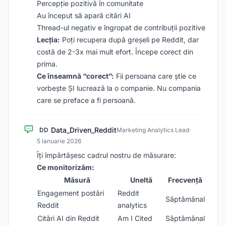
Percepție pozitivă în comunitate
Au început să apară citări AI
Thread-ul negativ e îngropat de contribuții pozitive
Lecția:
Poți recupera după greșeli pe Reddit, dar
costă de 2-3x mai mult efort. Începe corect din
prima.
Ce înseamnă “corect”:
Fii persoana care știe ce
vorbește ȘI lucrează la o companie. Nu compania
care se preface a fi persoană.
Data_Driven_Reddit
DD
Marketing Analytics Lead
·
5 ianuarie 2026
Îți împărtășesc cadrul nostru de măsurare:
Ce monitorizăm:
Măsură
Uneltă
Frecvență
Engagement postări
Reddit
Săptămânal
Reddit
analytics
Citări AI din Reddit
Am I Cited
Săptămânal