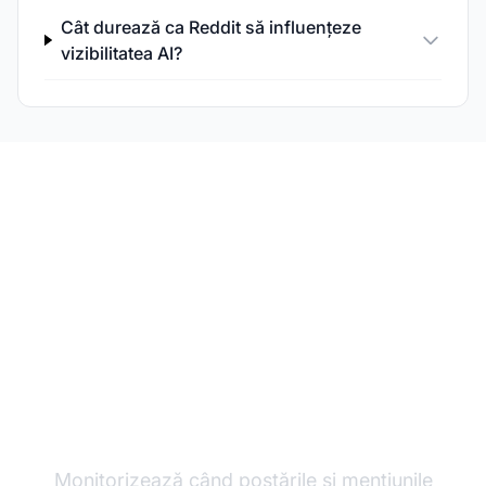
Cât durează ca Reddit să influențeze
vizibilitatea AI?
Monitorizează-ți
vizibilitatea Reddit în AI
Monitorizează când postările și mențiunile