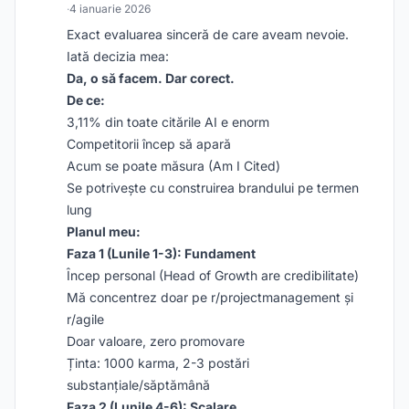
·
4 ianuarie 2026
Exact evaluarea sinceră de care aveam nevoie.
Iată decizia mea:
Da, o să facem. Dar corect.
De ce:
3,11% din toate citările AI e enorm
Competitorii încep să apară
Acum se poate măsura (Am I Cited)
Se potrivește cu construirea brandului pe termen
lung
Planul meu:
Faza 1 (Lunile 1-3): Fundament
Încep personal (Head of Growth are credibilitate)
Mă concentrez doar pe r/projectmanagement și
r/agile
Doar valoare, zero promovare
Ținta: 1000 karma, 2-3 postări
substanțiale/săptămână
Faza 2 (Lunile 4-6): Scalare