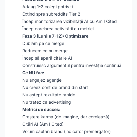
Adaug 1-2 colegi potriviți
Extind spre subreddits Tier 2
Încep monitorizarea vizibilității AI cu Am I Cited
Încep corelarea activității cu metrici
Faza 3 (Lunile 7-12): Optimizare
Dublăm pe ce merge
Reducem ce nu merge
Încep să apară citările AI
Construiesc argumentul pentru investiție continuă
Ce NU fac:
Nu angajez agenție
Nu creez cont de brand din start
Nu aștept rezultate rapide
Nu tratez ca advertising
Metrici de succes:
Creștere karma (de imagine, dar corelează)
Citări AI (Am I Cited)
Volum căutări brand (indicator premergător)