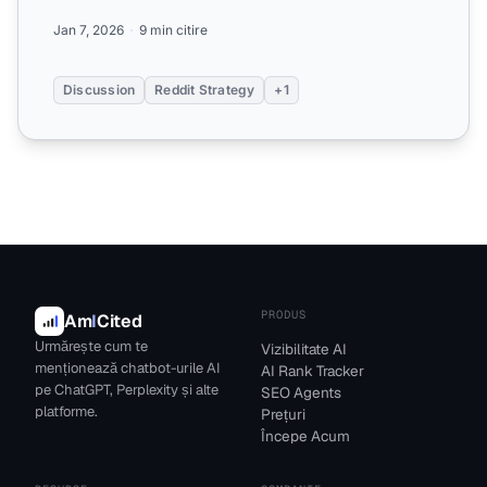
implicarea pe R...
Jan 7, 2026
9 min citire
Discussion
Reddit Strategy
+1
PRODUS
Am
I
Cited
Urmărește cum te
Vizibilitate AI
menționează chatbot-urile AI
AI Rank Tracker
pe ChatGPT, Perplexity și alte
SEO Agents
platforme.
Prețuri
Începe Acum