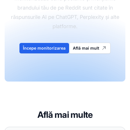
brandului tău de pe Reddit sunt citate în
răspunsurile AI pe ChatGPT, Perplexity și alte
platforme.
Începe monitorizarea
Află mai mult
Află mai multe