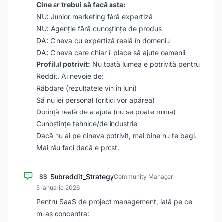
Cine ar trebui să facă asta:
NU: Junior marketing fără expertiză
NU: Agenție fără cunoștințe de produs
DA: Cineva cu expertiză reală în domeniu
DA: Cineva care chiar îi place să ajute oamenii
Profilul potrivit:
Nu toată lumea e potrivită pentru
Reddit. Ai nevoie de:
Răbdare (rezultatele vin în luni)
Să nu iei personal (critici vor apărea)
Dorință reală de a ajuta (nu se poate mima)
Cunoștințe tehnice/de industrie
Dacă nu ai pe cineva potrivit, mai bine nu te bagi.
Mai rău faci dacă e prost.
Subreddit_Strategy
SS
Community Manager
·
5 ianuarie 2026
Pentru SaaS de project management, iată pe ce
m-aș concentra: