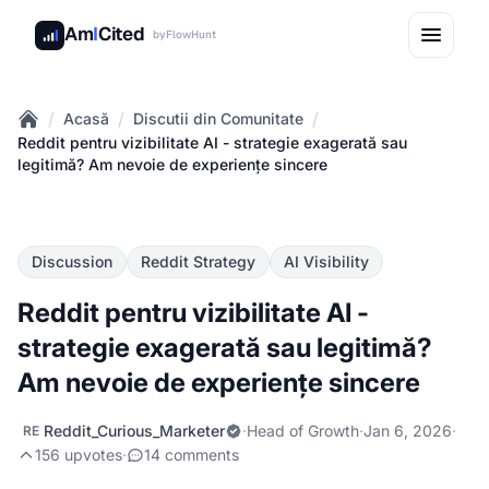
Am
I
Cited
by
FlowHunt
/
/
/
Acasă
Discutii din Comunitate
Home
Reddit pentru vizibilitate AI - strategie exagerată sau
legitimă? Am nevoie de experiențe sincere
Discussion
Reddit Strategy
AI Visibility
Reddit pentru vizibilitate AI -
strategie exagerată sau legitimă?
Am nevoie de experiențe sincere
Reddit_Curious_Marketer
·
Head of Growth
·
Jan 6, 2026
·
RE
156 upvotes
·
14 comments