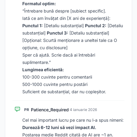
Formatul optim:
“Întrebare bună despre [subiect specific].
Iată ce am învățat din [X ani de experiență]:
Punctul 1:
[Detaliu substanțial]
Punctul 2:
[Detaliu
substanțial]
Punctul 3:
[Detaliu substanțial]
[Opțional: Scurtă menționare a uneltei tale ca O
opțiune, cu disclosure]
Sper că ajută. Scrie dacă ai întrebări
suplimentare.”
Lungimea eficientă:
100-300 cuvinte pentru comentarii
500-1000 cuvinte pentru postări
Suficient de substanțial, dar nu copleșitor.
Patience_Required
PR
·
4 ianuarie 2026
Cel mai important lucru pe care nu l-a spus nimeni:
Durează 6-12 luni să vezi impact AI.
Postarea medie Reddit citată de AI are ~1 an.