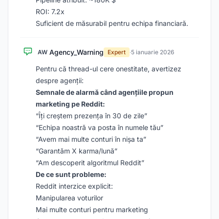
ROI: 7.2x
Suficient de măsurabil pentru echipa financiară.
Agency_Warning
AW
Expert
·
5 ianuarie 2026
Pentru că thread-ul cere onestitate, avertizez
despre agenții:
Semnale de alarmă când agențiile propun
marketing pe Reddit:
“Îți creștem prezența în 30 de zile”
“Echipa noastră va posta în numele tău”
“Avem mai multe conturi în nișa ta”
“Garantăm X karma/lună”
“Am descoperit algoritmul Reddit”
De ce sunt probleme:
Reddit interzice explicit:
Manipularea voturilor
Mai multe conturi pentru marketing