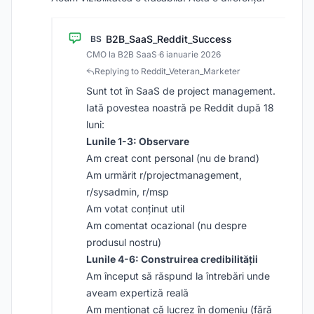
B2B_SaaS_Reddit_Success
BS
CMO la B2B SaaS
·
6 ianuarie 2026
Replying to Reddit_Veteran_Marketer
Sunt tot în SaaS de project management.
Iată povestea noastră pe Reddit după 18
luni:
Lunile 1-3: Observare
Am creat cont personal (nu de brand)
Am urmărit r/projectmanagement,
r/sysadmin, r/msp
Am votat conținut util
Am comentat ocazional (nu despre
produsul nostru)
Lunile 4-6: Construirea credibilității
Am început să răspund la întrebări unde
aveam expertiză reală
Am menționat că lucrez în domeniu (fără