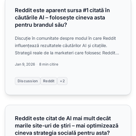
Reddit este aparent sursa #1 citată în căutările AI – folose
Reddit este aparent sursa #1 citată în
căutările AI – folosește cineva asta
pentru brandul său?
Discuție în comunitate despre modul în care Reddit
influențează rezultatele căutărilor AI și citațiile.
Strategii reale de la marketeri care folosesc Reddit
pen...
Jan 9, 2026
8 min citire
Discussion
Reddit
+2
Reddit este citat de AI mai mult decât marile site-uri de șt
Reddit este citat de AI mai mult decât
marile site-uri de știri – mai optimizează
cineva strategia socială pentru asta?