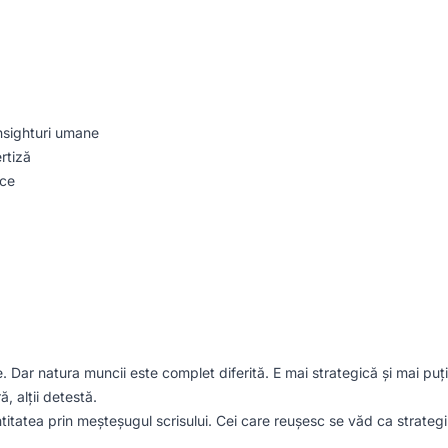
nsighturi umane
rtiză
ice
 Dar natura muncii este complet diferită. E mai strategică și mai puț
ă, alții detestă.
ntitatea prin meșteșugul scrisului. Cei care reușesc se văd ca strateg