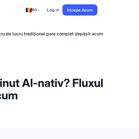
Log in
Începe Acum
RO
tru de lucru tradițional pare complet depășit acum
nut AI-nativ? Fluxul
acum