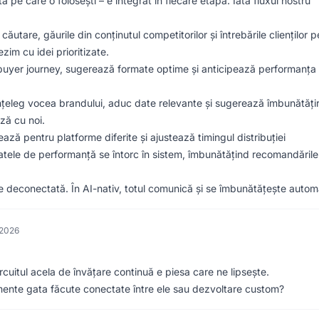
 pe care o folosești – e integrat în fiecare etapă. Iată fluxul nostru
ăutare, găurile din conținutul competitorilor și întrebările clienților 
im cu idei prioritizate.
buyer journey, sugerează formate optime și anticipează performanța
 înțeleg vocea brandului, aduc date relevante și sugerează îmbunătățiri
ază cu noi.
ează pentru platforme diferite și ajustează timingul distribuției
atele de performanță se întorc în sistem, îmbunătățind recomandările
ă e deconectată. În AI-nativ, totul comunică și se îmbunătățește autom
 2026
cuitul acela de învățare continuă e piesa care ne lipsește.
mente gata făcute conectate între ele sau dezvoltare custom?