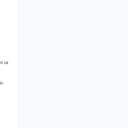
ni să
în