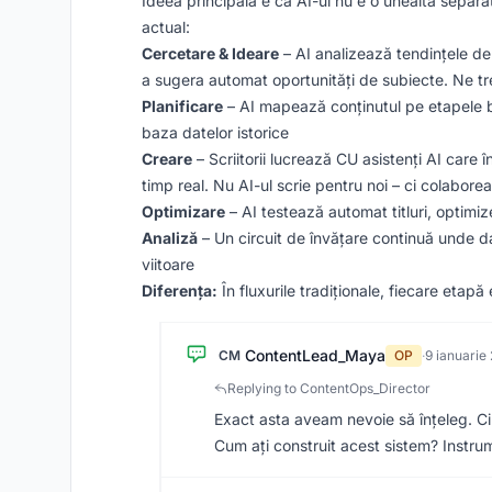
Ideea principală e că AI-ul nu e o unealtă separată
actual:
Cercetare & Ideare
– AI analizează tendințele de c
a sugera automat oportunități de subiecte. Ne trez
Planificare
– AI mapează conținutul pe etapele 
baza datelor istorice
Creare
– Scriitorii lucrează CU asistenți AI care
timp real. Nu AI-ul scrie pentru noi – ci colabore
Optimizare
– AI testează automat titluri, optimiz
Analiză
– Un circuit de învățare continuă unde d
viitoare
Diferența:
În fluxurile tradiționale, fiecare etap
ContentLead_Maya
CM
OP
·
9 ianuarie
Replying to ContentOps_Director
Exact asta aveam nevoie să înțeleg. Cir
Cum ați construit acest sistem? Instru