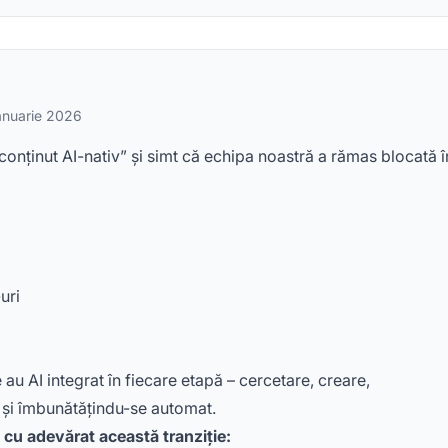
anuarie 2026
onținut AI-nativ” și simt că echipa noastră a rămas blocată î
uri
au AI integrat în fiecare etapă – cercetare, creare,
d și îmbunătățindu-se automat.
t cu adevărat această tranziție: