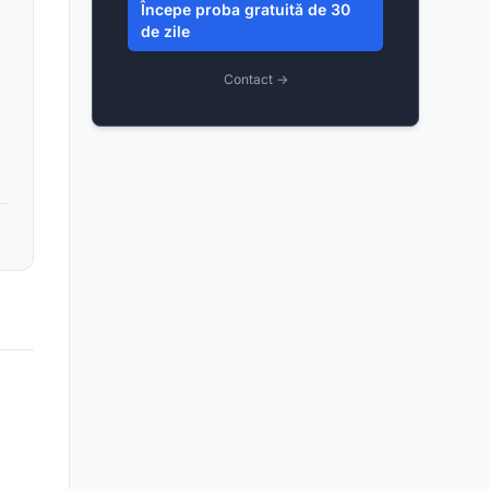
Începe proba gratuită de 30
de zile
Contact →