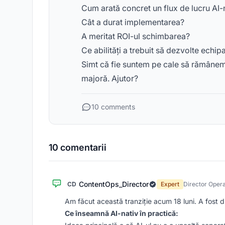
Cum arată concret un flux de lucru AI-na
Cât a durat implementarea?
A meritat ROI-ul schimbarea?
Ce abilități a trebuit să dezvolte echip
Simt că fie suntem pe cale să rămânem 
majoră. Ajutor?
10 comments
10 comentarii
ContentOps_Director
CD
Expert
Director Opera
Am făcut această tranziție acum 18 luni. A fost d
Ce înseamnă AI-nativ în practică: