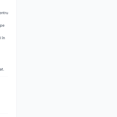
pentru
 pe
 în
at.