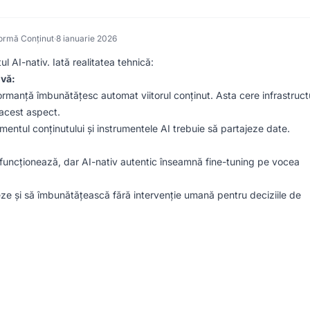
formă Conținut
·
8 ianuarie 2026
l AI-nativ. Iată realitatea tehnică:
ivă:
rmanță îmbunătățesc automat viitorul conținut. Asta cere infrastruct
acest aspect.
ntul conținutului și instrumentele AI trebuie să partajeze date.
uncționează, dar AI-nativ autentic înseamnă fine-tuning pe vocea
eze și să îmbunătățească fără intervenție umană pentru deciziile de