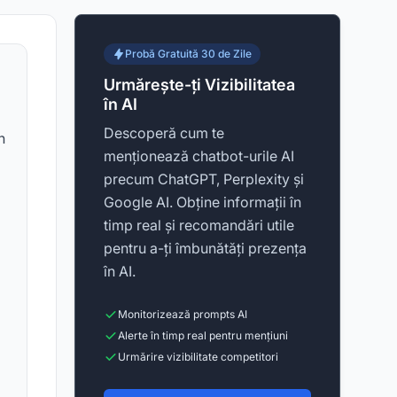
Probă Gratuită 30 de Zile
Urmărește-ți Vizibilitatea
în AI
Descoperă cum te
n
menționează chatbot-urile AI
precum ChatGPT, Perplexity și
Google AI. Obține informații în
timp real și recomandări utile
pentru a-ți îmbunătăți prezența
în AI.
Monitorizează prompts AI
Alerte în timp real pentru mențiuni
Urmărire vizibilitate competitori