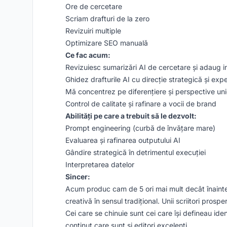
Ore de cercetare
Scriam drafturi de la zero
Revizuiri multiple
Optimizare SEO manuală
Ce fac acum:
Revizuiesc sumarizări AI de cercetare și adaug i
Ghidez drafturile AI cu direcție strategică și expe
Mă concentrez pe diferențiere și perspective un
Control de calitate și rafinare a vocii de brand
Abilități pe care a trebuit să le dezvolt:
Prompt engineering (curbă de învățare mare)
Evaluarea și rafinarea outputului AI
Gândire strategică în detrimentul execuției
Interpretarea datelor
Sincer:
Acum produc cam de 5 ori mai mult decât înainte.
creativă în sensul tradițional. Unii scriitori prosper
Cei care se chinuie sunt cei care își defineau ide
conținut care sunt și editori excelenți.