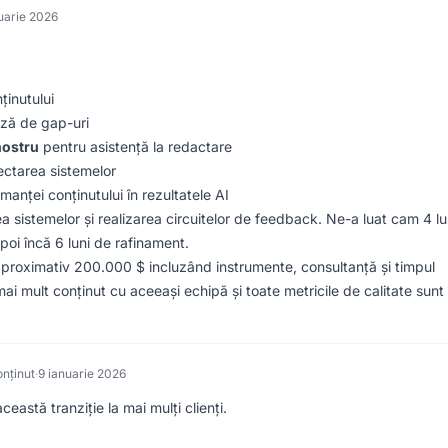
uarie 2026
ținutului
iză de gap-uri
nostru
pentru asistență la redactare
ctarea sistemelor
anței conținutului în rezultatele AI
 sistemelor și realizarea circuitelor de feedback. Ne-a luat cam 4 lu
oi încă 6 luni de rafinament.
– aproximativ 200.000 $ incluzând instrumente, consultanță și timpul
 mult conținut cu aceeași echipă și toate metricile de calitate sunt 
nținut
·
9 ianuarie 2026
astă tranziție la mai mulți clienți.