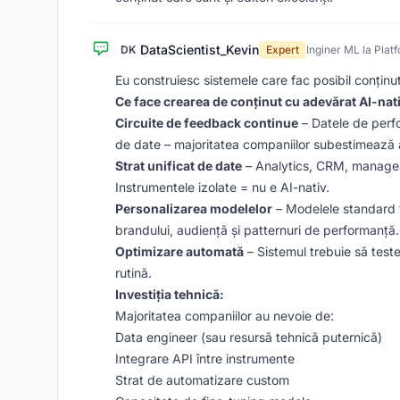
DataScientist_Kevin
DK
Expert
Inginer ML la Plat
Eu construiesc sistemele care fac posibil conținutu
Ce face crearea de conținut cu adevărat AI-nat
Circuite de feedback continue
– Datele de perfo
de date – majoritatea companiilor subestimează 
Strat unificat de date
– Analytics, CRM, manageme
Instrumentele izolate = nu e AI-nativ.
Personalizarea modelelor
– Modelele standard f
brandului, audiență și patternuri de performanță.
Optimizare automată
– Sistemul trebuie să test
rutină.
Investiția tehnică:
Majoritatea companiilor au nevoie de:
Data engineer (sau resursă tehnică puternică)
Integrare API între instrumente
Strat de automatizare custom