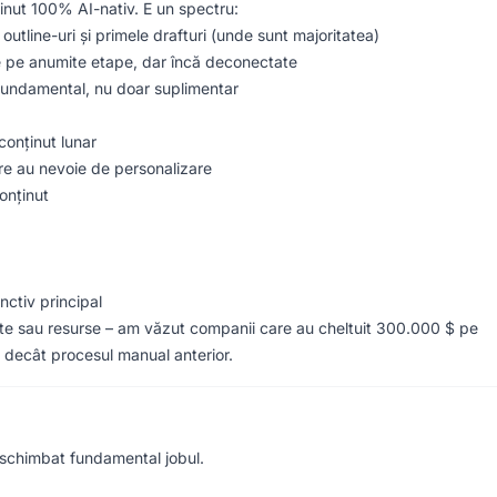
inut 100% AI-nativ. E un spectru:
utline-uri și primele drafturi (unde sunt majoritatea)
e pe anumite etape, dar încă deconectate
fundamental, nu doar suplimentar
onținut lunar
re au nevoie de personalizare
onținut
nctiv principal
 date sau resurse – am văzut companii care au cheltuit 300.000 $ pe
b decât procesul manual anterior.
a schimbat fundamental jobul.