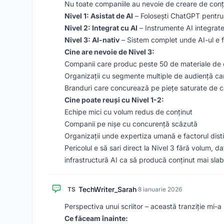
Nu toate companiile au nevoie de creare de conț
Nivel 1: Asistat de AI
– Folosești ChatGPT pentru o
Nivel 2: Integrat cu AI
– Instrumente AI integrat
Nivel 3: AI-nativ
– Sistem complet unde AI-ul e 
Cine are nevoie de Nivel 3:
Companii care produc peste 50 de materiale de c
Organizații cu segmente multiple de audiență ca
Branduri care concurează pe piețe saturate de c
Cine poate reuși cu Nivel 1-2:
Echipe mici cu volum redus de conținut
Companii pe nișe cu concurență scăzută
Organizații unde expertiza umană e factorul disti
Pericolul e să sari direct la Nivel 3 fără volum,
infrastructură AI ca să producă conținut mai sla
TechWriter_Sarah
TS
·
8 ianuarie 2026
Perspectiva unui scriitor – această tranziție mi-
Ce făceam înainte: