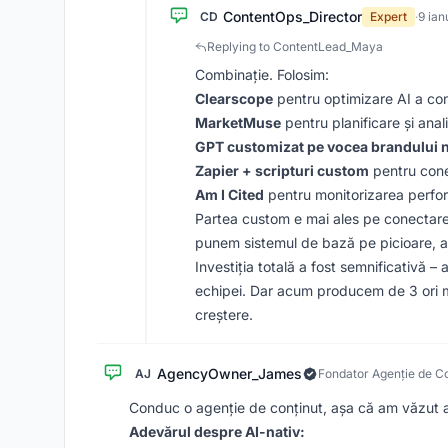
ContentOps_Director
CD
Expert
·
9 ian
Replying to ContentLead_Maya
Combinație. Folosim:
Clearscope
pentru optimizare AI a con
MarketMuse
pentru planificare și anal
GPT customizat pe vocea brandului 
Zapier + scripturi custom
pentru cone
Am I Cited
pentru monitorizarea perform
Partea custom e mai ales pe conectarea
punem sistemul de bază pe picioare, ap
Investiția totală a fost semnificativă 
echipei. Dar acum producem de 3 ori mai
creștere.
AgencyOwner_James
AJ
Fondator Agenție de Co
Conduc o agenție de conținut, așa că am văzut ace
Adevărul despre AI-nativ: