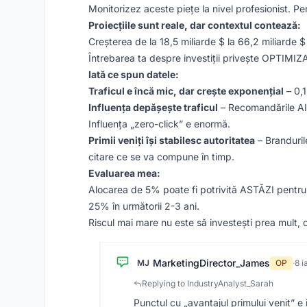
Monitorizez aceste piețe la nivel profesionist. Pe
Proiecțiile sunt reale, dar contextul contează:
Creșterea de la 18,5 miliarde $ la 66,2 miliarde
Întrebarea ta despre investiții privește OPTIMIZ
Iată ce spun datele:
Traficul e încă mic, dar crește exponențial
– 0,1
Influența depășește traficul
– Recomandările AI g
Influența „zero-click” e enormă.
Primii veniți își stabilesc autoritatea
– Branduril
citare ce se va compune în timp.
Evaluarea mea:
Alocarea de 5% poate fi potrivită ASTĂZI pentru m
25% în următorii 2-3 ani.
Riscul mai mare nu este să investești prea mult, c
MarketingDirector_James
MJ
OP
·
8 i
Replying to IndustryAnalyst_Sarah
Punctul cu „avantajul primului venit” e 