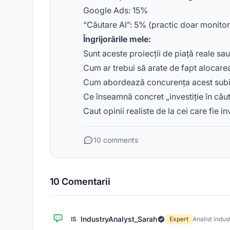
Google Ads: 15%
“Căutare AI”: 5% (practic doar monitori
Îngrijorările mele:
Sunt aceste proiecții de piață reale sa
Cum ar trebui să arate de fapt alocare
Cum abordează concurența acest subi
Ce înseamnă concret „investiție în cău
Caut opinii realiste de la cei care fie 
10 comments
10 Comentarii
IndustryAnalyst_Sarah
IS
Expert
Analist indus