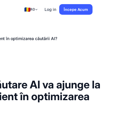
Log in
Începe Acum
RO
nt în optimizarea căutării AI?
utare AI va ajunge la
ient în optimizarea