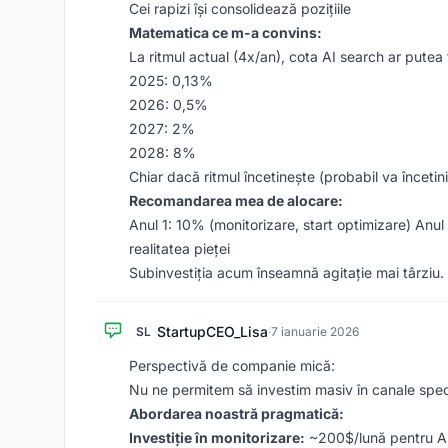
Cei rapizi își consolidează pozițiile
Matematica ce m-a convins:
La ritmul actual (4x/an), cota AI search ar putea f
2025: 0,13%
2026: 0,5%
2027: 2%
2028: 8%
Chiar dacă ritmul încetinește (probabil va încetini
Recomandarea mea de alocare:
Anul 1: 10% (monitorizare, start optimizare) Anul
realitatea pieței
Subinvestiția acum înseamnă agitație mai târziu.
StartupCEO_Lisa
SL
·
7 ianuarie 2026
Perspectivă de companie mică:
Nu ne permitem să investim masiv în canale specu
Abordarea noastră pragmatică:
Investiție în monitorizare:
~200$/lună pentru Am 