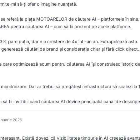
rmite-mi să-ți ofer o imagine nuanțată.
 $ se referă la piața MOTOARELOR de căutare AI – platformele în sine.
AREA pentru căutarea AI – cum să fii prezent pe acele platforme.
3% pare puțin, dar e o creștere de 4x într-un an. Extrapolează asta.
enerează căutări de brand și considerație chiar și fără click direct.
e care optimizează acum pentru căutarea AI își construiesc istoric d
onitorizare. Dar ar trebui să pregătești infrastructura să scalezi la 
i să fii invizibil când căutarea AI devine principalul canal de descoper
anuarie 2026
interesant. Există dovezi că vizibilitatea timpurie în AI creează avant