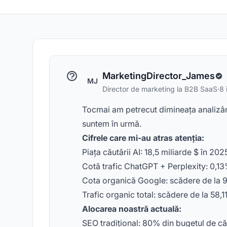
MarketingDirector_James
MJ
Director de marketing la B2B SaaS
·
8 
Tocmai am petrecut dimineața analizând 
suntem în urmă.
Cifrele care mi-au atras atenția:
Piața căutării AI: 18,5 miliarde $ în 2
Cotă trafic ChatGPT + Perplexity: 0,13
Cota organică Google: scădere de la
Trafic organic total: scădere de la 58,
Alocarea noastră actuală:
SEO tradițional: 80% din bugetul de c