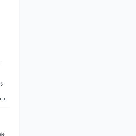
e
15-
ire.
aje