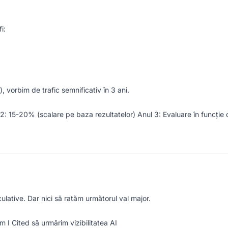
i:
), vorbim de trafic semnificativ în 3 ani.
 2: 15-20% (scalare pe baza rezultatelor) Anul 3: Evaluare în funcție
lative. Dar nici să ratăm următorul val major.
I Cited să urmărim vizibilitatea AI