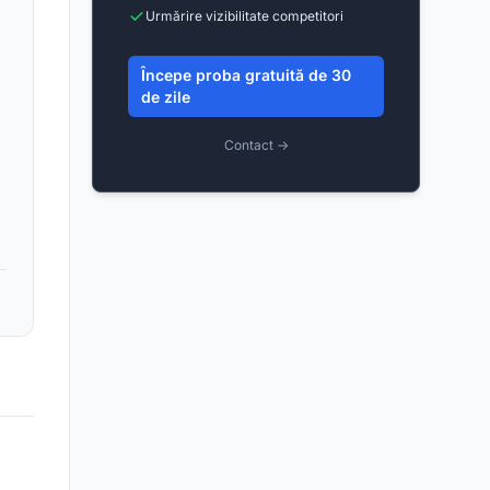
Urmărire vizibilitate competitori
Începe proba gratuită de 30
de zile
Contact →