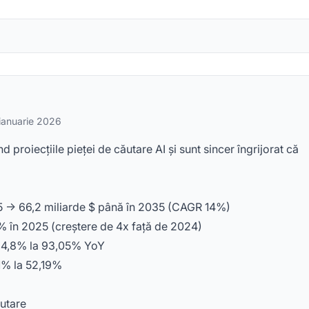
ianuarie 2026
proiecțiile pieței de căutare AI și sunt sincer îngrijorat că
025 -> 66,2 miliarde $ până în 2035 (CAGR 14%)
% în 2025 (creștere de 4x față de 2024)
 94,8% la 93,05% YoY
11% la 52,19%
ăutare