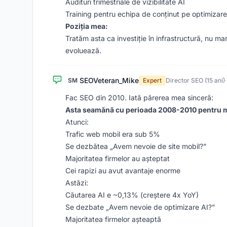
Audituri trimestriale de vizibilitate AI
Training pentru echipa de conținut pe optimizare
Poziția mea:
Tratăm asta ca investiție în infrastructură, nu 
evoluează.
SEOVeteran_Mike
SM
Expert
Director SEO (15 ani)
·
Fac SEO din 2010. Iată părerea mea sinceră:
Asta seamănă cu perioada 2008-2010 pentru m
Atunci:
Trafic web mobil era sub 5%
Se dezbătea „Avem nevoie de site mobil?”
Majoritatea firmelor au așteptat
Cei rapizi au avut avantaje enorme
Astăzi:
Căutarea AI e ~0,13% (creștere 4x YoY)
Se dezbate „Avem nevoie de optimizare AI?”
Majoritatea firmelor așteaptă