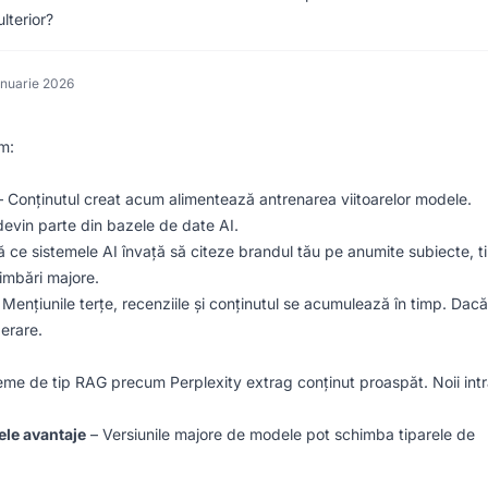
lterior?
anuarie 2026
m:
 Conținutul creat acum alimentează antrenarea viitoarelor modele.
devin parte din bazele de date AI.
 ce sistemele AI învață să citeze brandul tău pe anumite subiecte, t
imbări majore.
Mențiunile terțe, recenziile și conținutul se acumulează în timp. Dacă
perare.
eme de tip RAG precum Perplexity extrag conținut proaspăt. Noii intr
ele avantaje
– Versiunile majore de modele pot schimba tiparele de