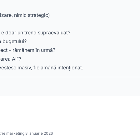
zare, nimic strategic)
u e doar un trend supraevaluat?
a bugetului?
ect – rămânem în urmă?
tarea AI”?
investesc masiv, fie amână intenționat.
trie marketing
·
8 ianuarie 2026