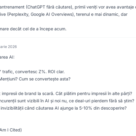
antrenament (ChatGPT fără căutare), primii veniți vor avea avantaje
ive (Perplexity, Google AI Overviews), terenul e mai dinamic, dar
i mare decât cel de a începe acum.
uarie 2026
area AI:
 trafic, convertesc Z%. ROI clar.
? Mențiuni? Cum se convertește asta?
 impresii de brand la scară. Cât plătim pentru impresii în alte părți?
urenții sunt vizibili în AI și noi nu, ce deal-uri pierdem fără să știm?
invizibilității când căutarea AI ajunge la 5-10% din descoperire?
 Am I Cited)