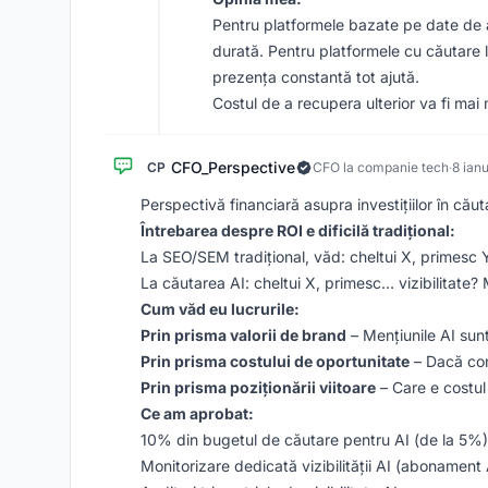
Pentru platformele bazate pe date de 
durată. Pentru platformele cu căutare l
prezența constantă tot ajută.
Costul de a recupera ulterior va fi ma
CFO_Perspective
CP
CFO la companie tech
·
8 ian
Perspectivă financiară asupra investițiilor în căut
Întrebarea despre ROI e dificilă tradițional:
La SEO/SEM tradițional, văd: cheltui X, primesc Y
La căutarea AI: cheltui X, primesc… vizibilitate
Cum văd eu lucrurile:
Prin prisma valorii de brand
– Mențiunile AI sunt
Prin prisma costului de oportunitate
– Dacă conc
Prin prisma poziționării viitoare
– Care e costul 
Ce am aprobat:
10% din bugetul de căutare pentru AI (de la 5%)
Monitorizare dedicată vizibilității AI (abonament