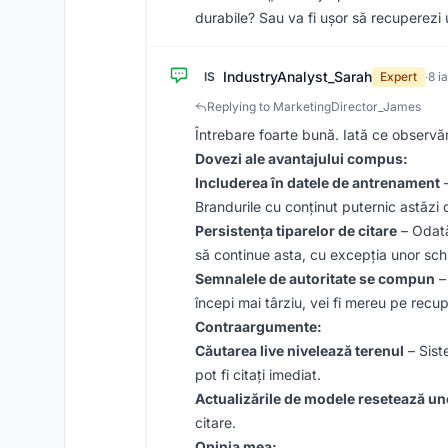
durabile? Sau va fi ușor să recuperezi u
IndustryAnalyst_Sarah
IS
Expert
·
8 i
Replying to MarketingDirector_James
Întrebare foarte bună. Iată ce observă
Dovezi ale avantajului compus:
Includerea în datele de antrenament
–
Brandurile cu conținut puternic astăzi 
Persistența tiparelor de citare
– Odată
să continue asta, cu excepția unor sch
Semnalele de autoritate se compun
– 
începi mai târziu, vei fi mereu pe recu
Contraargumente:
Căutarea live nivelează terenul
– Sist
pot fi citați imediat.
Actualizările de modele resetează un
citare.
Opinia mea: