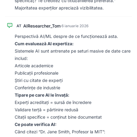
specifică]? Te creditez cu titlul/afilierea preferată.”
Majoritatea experților apreciază vizibilitatea.
AIResearcher_Tom
AT
·
6 ianuarie 2026
Perspectivă AI/ML despre de ce funcționează asta.
Cum evaluează AI expertiza:
Sistemele AI sunt antrenate pe seturi masive de date care
includ:
Articole academice
Publicații profesionale
Știri cu citate de experți
Conferințe de industrie
Tipare pe care AI le învață:
Experți acreditați = sursă de încredere
Validare terță = părtinire redusă
Citații specifice = conținut bine documentat
Ce poate verifica AI:
Când citezi “Dr. Jane Smith, Profesor la MIT”: