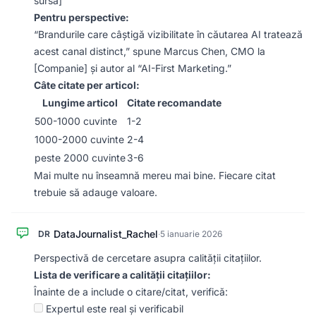
sursă]
Pentru perspective:
“Brandurile care câștigă vizibilitate în căutarea AI tratează
acest canal distinct,” spune Marcus Chen, CMO la
[Companie] și autor al “AI-First Marketing.”
Câte citate per articol:
Lungime articol
Citate recomandate
500-1000 cuvinte
1-2
1000-2000 cuvinte
2-4
peste 2000 cuvinte
3-6
Mai multe nu înseamnă mereu mai bine. Fiecare citat
trebuie să adauge valoare.
DataJournalist_Rachel
DR
·
5 ianuarie 2026
Perspectivă de cercetare asupra calității citațiilor.
Lista de verificare a calității citațiilor:
Înainte de a include o citare/citat, verifică:
Expertul este real și verificabil