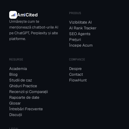
PRODUS
Am
I
Cited
Urmărește cum te
Vizibilitate AI
menționează chatbot-urile AI
AI Rank Tracker
pe ChatGPT, Perplexity și alte
SEO Agents
platforme.
Prețuri
Începe Acum
RESURSE
COMPANIE
Academia
Despre
Blog
Contact
Studii de caz
FlowHunt
Ghiduri Practice
Recenzii și Comparații
Rapoarte de date
Glosar
Întrebări Frecvente
Discuții
LEGAL