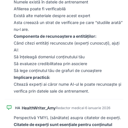
Numele există în datele de antrenament
Afilierea poate fi verificabilă
Există alte materiale despre acest expert
Asta creează un strat de verificare pe care “studiile arată”
nu-l are.
Componenta de recunoaștere a entităților:
Când citezi entități recunoscute (experți cunoscuți), ajuți
AI:
Să înțeleagă domeniul conținutului tău
Să evalueze credibilitatea prin asociere
Să lege conținutul tău de grafuri de cunoaștere
Implicare practică:
Citează experți ai căror nume AI-ul le poate recunoaște și
verifica prin datele sale de antrenament.
HealthWriter_Amy
HA
Redactor medical
·
6 ianuarie 2026
Perspectivă YMYL (sănătate) asupra citatelor de experți.
Citatele de experți sunt esențiale pentru conținutul