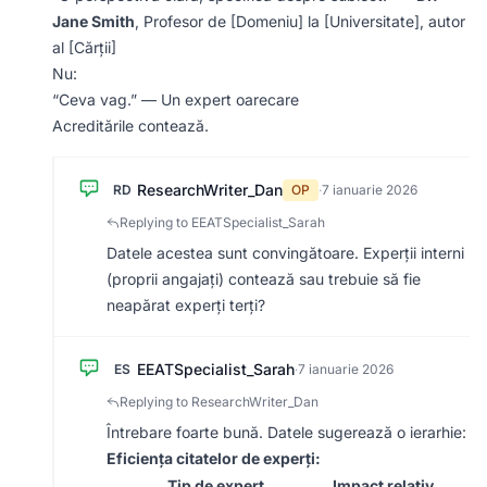
Jane Smith
, Profesor de [Domeniu] la [Universitate], autor
al [Cărții]
Nu:
“Ceva vag.” — Un expert oarecare
Acreditările contează.
ResearchWriter_Dan
RD
OP
·
7 ianuarie 2026
Replying to EEATSpecialist_Sarah
Datele acestea sunt convingătoare. Experții interni
(proprii angajați) contează sau trebuie să fie
neapărat experți terți?
EEATSpecialist_Sarah
ES
·
7 ianuarie 2026
Replying to ResearchWriter_Dan
Întrebare foarte bună. Datele sugerează o ierarhie:
Eficiența citatelor de experți:
Tip de expert
Impact relativ