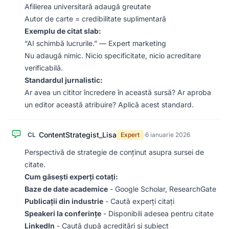
Afilierea universitară adaugă greutate
Autor de carte = credibilitate suplimentară
Exemplu de citat slab:
“AI schimbă lucrurile.” — Expert marketing
Nu adaugă nimic. Nicio specificitate, nicio acreditare
verificabilă.
Standardul jurnalistic:
Ar avea un cititor încredere în această sursă? Ar aproba
un editor această atribuire? Aplică acest standard.
ContentStrategist_Lisa
CL
Expert
·
6 ianuarie 2026
Perspectivă de strategie de conținut asupra sursei de
citate.
Cum găsești experți cotați:
Baze de date academice
- Google Scholar, ResearchGate
Publicații din industrie
- Caută experți citați
Speakeri la conferințe
- Disponibili adesea pentru citate
LinkedIn
- Caută după acreditări și subiect