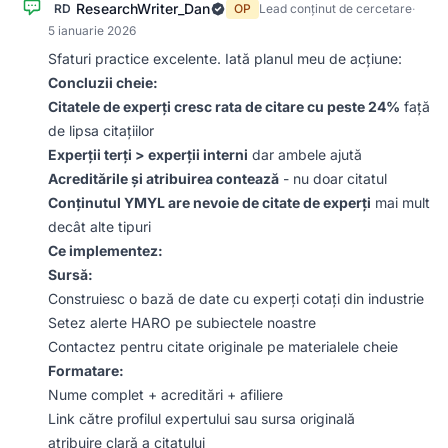
ResearchWriter_Dan
RD
OP
Lead conținut de cercetare
·
5 ianuarie 2026
Sfaturi practice excelente. Iată planul meu de acțiune:
Concluzii cheie:
Citatele de experți cresc rata de citare cu peste 24%
față
de lipsa citațiilor
Experții terți > experții interni
dar ambele ajută
Acreditările și atribuirea contează
- nu doar citatul
Conținutul YMYL are nevoie de citate de experți
mai mult
decât alte tipuri
Ce implementez:
Sursă:
Construiesc o bază de date cu experți cotați din industrie
Setez alerte HARO pe subiectele noastre
Contactez pentru citate originale pe materialele cheie
Formatare:
Nume complet + acreditări + afiliere
Link către profilul expertului sau sursa originală
atribuire clară a citatului