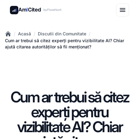
Am
I
Cited
by
FlowHunt
/
/
/
Acasă
Discutii din Comunitate
Home
Cum ar trebui să citez experți pentru vizibilitate AI? Chiar
ajută citarea autorităților să fii menționat?
Cum ar trebui să citez
experți pentru
vizibilitate AI? Chiar