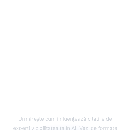
Monitorizează-ți
Semnalele de
Autoritate
Urmărește cum influențează citațiile de
experți vizibilitatea ta în AI. Vezi ce formate