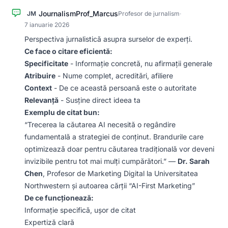
JournalismProf_Marcus
JM
Profesor de jurnalism
·
7 ianuarie 2026
Perspectiva jurnalistică asupra surselor de experți.
Ce face o citare eficientă:
Specificitate
- Informație concretă, nu afirmații generale
Atribuire
- Nume complet, acreditări, afiliere
Context
- De ce această persoană este o autoritate
Relevanță
- Susține direct ideea ta
Exemplu de citat bun:
“Trecerea la căutarea AI necesită o regândire
fundamentală a strategiei de conținut. Brandurile care
optimizează doar pentru căutarea tradițională vor deveni
invizibile pentru tot mai mulți cumpărători.” —
Dr. Sarah
Chen
, Profesor de Marketing Digital la Universitatea
Northwestern și autoarea cărții “AI-First Marketing”
De ce funcționează:
Informație specifică, ușor de citat
Expertiză clară