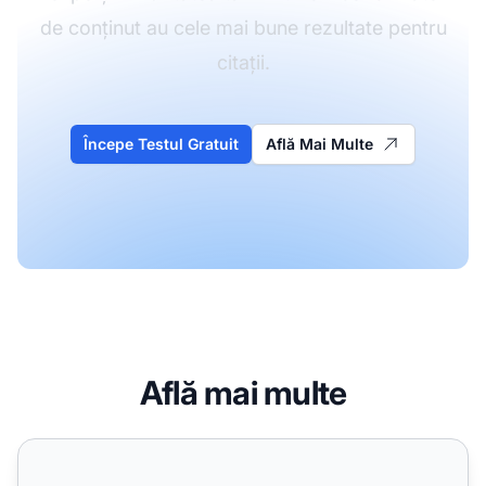
de conținut au cele mai bune rezultate pentru
citații.
Începe Testul Gratuit
Află Mai Multe
Află mai multe
Recunoaște cu adevărat AI expertiza autorului? Conținutul 