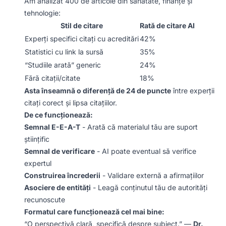
Am analizat 400 de articole din sănătate, finanțe și
tehnologie:
Stil de citare
Rată de citare AI
Experți specifici citați cu acreditări
42%
Statistici cu link la sursă
35%
“Studiile arată” generic
24%
Fără citații/citate
18%
Asta înseamnă o diferență de 24 de puncte
între experții
citați corect și lipsa citațiilor.
De ce funcționează:
Semnal E-E-A-T
- Arată că materialul tău are suport
științific
Semnal de verificare
- AI poate eventual să verifice
expertul
Construirea încrederii
- Validare externă a afirmațiilor
Asociere de entități
- Leagă conținutul tău de autorități
recunoscute
Formatul care funcționează cel mai bine:
“O perspectivă clară, specifică despre subiect.” —
Dr.