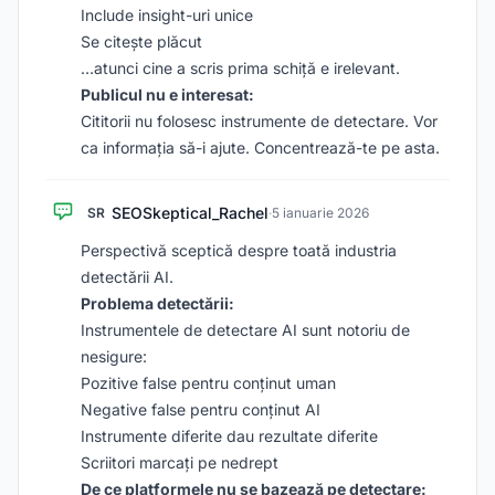
Include insight-uri unice
Se citește plăcut
…atunci cine a scris prima schiță e irelevant.
Publicul nu e interesat:
Cititorii nu folosesc instrumente de detectare. Vor
ca informația să-i ajute. Concentrează-te pe asta.
SEOSkeptical_Rachel
SR
·
5 ianuarie 2026
Perspectivă sceptică despre toată industria
detectării AI.
Problema detectării:
Instrumentele de detectare AI sunt notoriu de
nesigure:
Pozitive false pentru conținut uman
Negative false pentru conținut AI
Instrumente diferite dau rezultate diferite
Scriitori marcați pe nedrept
De ce platformele nu se bazează pe detectare: