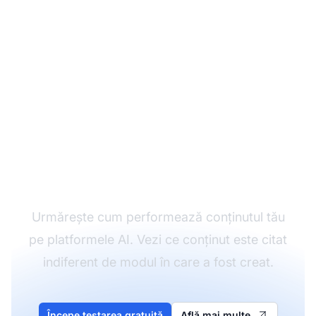
Monitorizează
performanța
conținutului tău
Urmărește cum performează conținutul tău
pe platformele AI. Vezi ce conținut este citat
indiferent de modul în care a fost creat.
Începe testarea gratuită
Află mai multe