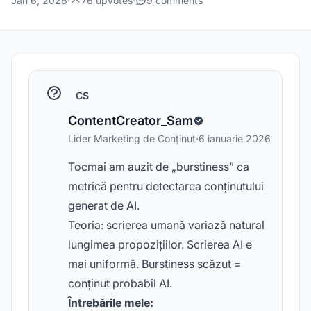
Jan 6, 2026
·
76 upvotes
·
9 comments
CS
ContentCreator_Sam
Lider Marketing de Conținut
·
6 ianuarie 2026
Tocmai am auzit de „burstiness” ca
metrică pentru detectarea conținutului
generat de AI.
Teoria: scrierea umană variază natural
lungimea propozițiilor. Scrierea AI e
mai uniformă. Burstiness scăzut =
conținut probabil AI.
Întrebările mele: