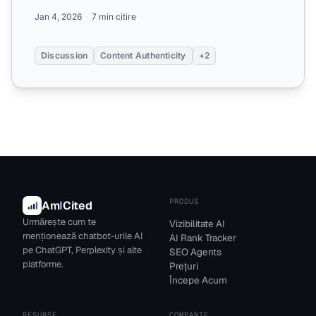
semnalele de aut...
Jan 4, 2026
7 min citire
Discussion
Content Authenticity
+2
PRODUS
Am
I
Cited
Urmărește cum te
Vizibilitate AI
menționează chatbot-urile AI
AI Rank Tracker
pe ChatGPT, Perplexity și alte
SEO Agents
platforme.
Prețuri
Începe Acum
RESURSE
COMPANIE