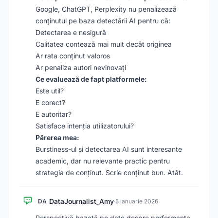
Google, ChatGPT, Perplexity nu penalizează
conținutul pe baza detectării AI pentru că:
Detectarea e nesigură
Calitatea contează mai mult decât originea
Ar rata conținut valoros
Ar penaliza autori nevinovați
Ce evaluează de fapt platformele:
Este util?
E corect?
E autoritar?
Satisface intenția utilizatorului?
Părerea mea:
Burstiness-ul și detectarea AI sunt interesante
academic, dar nu relevante practic pentru
strategia de conținut. Scrie conținut bun. Atât.
DataJournalist_Amy
DA
·
5 ianuarie 2026
Perspectivă bazată pe date despre performanța