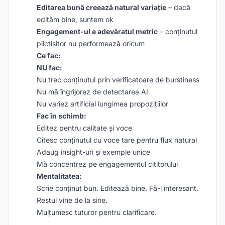
Editarea bună creează natural variație
– dacă
edităm bine, suntem ok
Engagement-ul e adevăratul metric
– conținutul
plictisitor nu performează oricum
Ce fac:
NU fac:
Nu trec conținutul prin verificatoare de burstiness
Nu mă îngrijorez de detectarea AI
Nu variez artificial lungimea propozițiilor
Fac în schimb:
Editez pentru calitate și voce
Citesc conținutul cu voce tare pentru flux natural
Adaug insight-uri și exemple unice
Mă concentrez pe engagementul cititorului
Mentalitatea:
Scrie conținut bun. Editează bine. Fă-l interesant.
Restul vine de la sine.
Mulțumesc tuturor pentru clarificare.