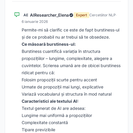
AIResearcher_Elena
AE
Expert
Cercetător NLP
·
6 ianuarie 2026
Permite-mi să clarific ce este de fapt burstiness-ul
și de ce probabil nu ar trebui să te obsedeze.
Ce măsoară burstiness-ul:
Burstiness cuantifică variația în structura
propozițiilor – lungime, complexitate, alegere a
cuvintelor. Scrierea umană are de obicei burstiness
ridicat pentru că:
Folosim propoziții scurte pentru accent
Urmate de propoziții mai lungi, explicative
Variază vocabularul și structura în mod natural
Caracteristici ale textului AI:
Textul generat de AI are adesea:
Lungime mai uniformă a propozițiilor
Complexitate constantă
Tipare previzibile