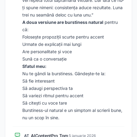
vei repeta totul săptămâna viitoare. Dar iată ce nu-
ți spune nimeni: consistența aduce rezultate. Luna
trei nu seamănă deloc cu luna unu.”
A doua versiune are burstiness natural
pentru
că:
Folosește propoziții scurte pentru accent
Urmate de explicații mai lungi
Are personalitate și voce
Sună ca o conversație
Sfatul meu:
Nu te gândi la burstiness. Gândește-te la:
Să fie interesant
Să adaugi perspectiva ta
Să variezi ritmul pentru accent
Să citești cu voce tare
Burstiness-ul natural e un simptom al scrierii bune,
nu un scop în sine.
AIContentPro_Tom
AT
·
5 ianuarie 2026