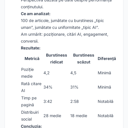
conținutului.
Ce am analizat:
100 de articole, jumătate cu burstiness „tipic
uman”, jumătate cu uniformitate „tipic AI”.
Am urmărit: poziționare, citări AI, engagement,
conversii.
Rezultate:
Burstiness
Burstiness
Metrică
Diferență
ridicat
scăzut
Poziție
4,2
4,5
Minimă
medie
Rată citare
34%
31%
Minimă
AI
Timp pe
3:42
2:58
Notabilă
pagină
Distribuiri
28 medie
18 medie
Notabilă
social
Concluzia: