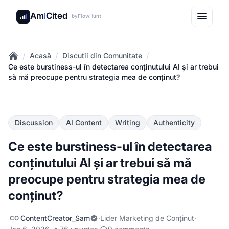
Am
I
Cited
by
FlowHunt
/
/
/
Acasă
Discutii din Comunitate
Home
Ce este burstiness-ul în detectarea conținutului AI și ar trebui
să mă preocupe pentru strategia mea de conținut?
Discussion
AI Content
Writing
Authenticity
Ce este burstiness-ul în detectarea
conținutului AI și ar trebui să mă
preocupe pentru strategia mea de
conținut?
ContentCreator_Sam
·
Lider Marketing de Conținut
·
CO