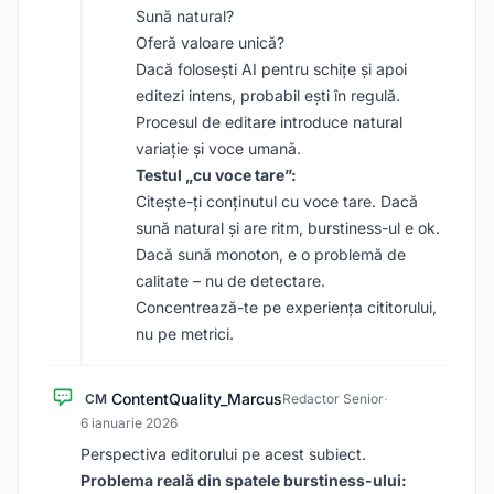
Sună natural?
Oferă valoare unică?
Dacă folosești AI pentru schițe și apoi
editezi intens, probabil ești în regulă.
Procesul de editare introduce natural
variație și voce umană.
Testul „cu voce tare”:
Citește-ți conținutul cu voce tare. Dacă
sună natural și are ritm, burstiness-ul e ok.
Dacă sună monoton, e o problemă de
calitate – nu de detectare.
Concentrează-te pe experiența cititorului,
nu pe metrici.
ContentQuality_Marcus
CM
Redactor Senior
·
6 ianuarie 2026
Perspectiva editorului pe acest subiect.
Problema reală din spatele burstiness-ului: