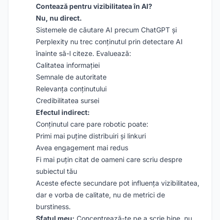
Contează pentru vizibilitatea în AI?
Nu, nu direct.
Sistemele de căutare AI precum ChatGPT și
Perplexity nu trec conținutul prin detectare AI
înainte să-l citeze. Evaluează:
Calitatea informației
Semnale de autoritate
Relevanța conținutului
Credibilitatea sursei
Efectul indirect:
Conținutul care pare robotic poate:
Primi mai puține distribuiri și linkuri
Avea engagement mai redus
Fi mai puțin citat de oameni care scriu despre
subiectul tău
Aceste efecte secundare pot influența vizibilitatea,
dar e vorba de calitate, nu de metrici de
burstiness.
Sfatul meu:
Concentrează-te pe a scrie bine, nu