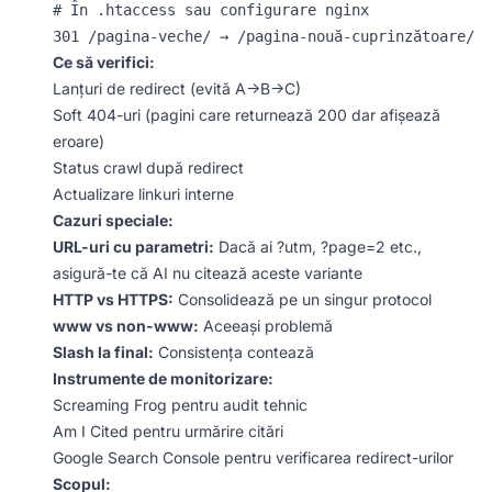
# În .htaccess sau configurare nginx

Ce să verifici:
Lanțuri de redirect (evită A→B→C)
Soft 404-uri (pagini care returnează 200 dar afișează
eroare)
Status crawl după redirect
Actualizare linkuri interne
Cazuri speciale:
URL-uri cu parametri:
Dacă ai ?utm, ?page=2 etc.,
asigură-te că AI nu citează aceste variante
HTTP vs HTTPS:
Consolidează pe un singur protocol
www vs non-www:
Aceeași problemă
Slash la final:
Consistența contează
Instrumente de monitorizare:
Screaming Frog pentru audit tehnic
Am I Cited pentru urmărire citări
Google Search Console pentru verificarea redirect-urilor
Scopul: