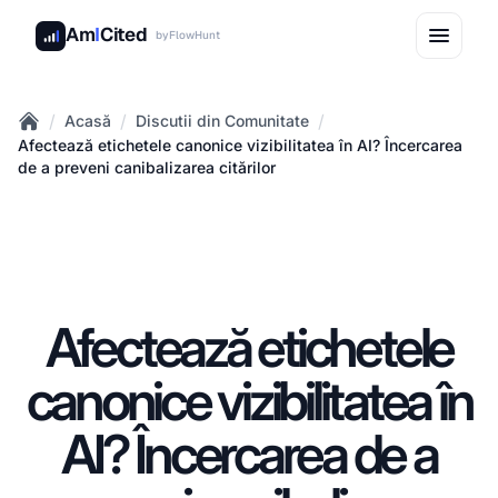
Am
I
Cited
by
FlowHunt
/
/
/
Acasă
Discutii din Comunitate
Home
Afectează etichetele canonice vizibilitatea în AI? Încercarea
de a preveni canibalizarea citărilor
Afectează etichetele
canonice vizibilitatea în
AI? Încercarea de a