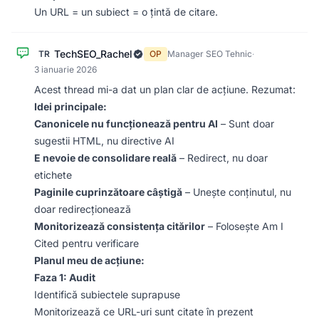
Un URL = un subiect = o țintă de citare.
TechSEO_Rachel
TR
OP
Manager SEO Tehnic
·
3 ianuarie 2026
Acest thread mi-a dat un plan clar de acțiune. Rezumat:
Idei principale:
Canonicele nu funcționează pentru AI
– Sunt doar
sugestii HTML, nu directive AI
E nevoie de consolidare reală
– Redirect, nu doar
etichete
Paginile cuprinzătoare câștigă
– Unește conținutul, nu
doar redirecționează
Monitorizează consistența citărilor
– Folosește Am I
Cited pentru verificare
Planul meu de acțiune:
Faza 1: Audit
Identifică subiectele suprapuse
Monitorizează ce URL-uri sunt citate în prezent