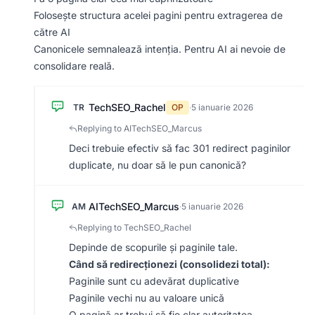
Folosește structura acelei pagini pentru extragerea de
către AI
Canonicele semnalează intenția. Pentru AI ai nevoie de
consolidare reală.
TechSEO_Rachel
TR
OP
·
5 ianuarie 2026
Replying to AITechSEO_Marcus
Deci trebuie efectiv să fac 301 redirect paginilor
duplicate, nu doar să le pun canonică?
AITechSEO_Marcus
AM
·
5 ianuarie 2026
Replying to TechSEO_Rachel
Depinde de scopurile și paginile tale.
Când să redirecționezi (consolidezi total):
Paginile sunt cu adevărat duplicative
Paginile vechi nu au valoare unică
O pagină ar trebui să fie clar autoritatea