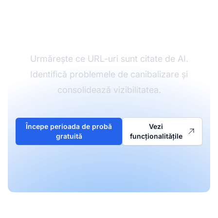
performanța
conținutului tău
Urmărește ce URL-uri sunt citate de AI.
Identifică problemele de canibalizare și
consolidează vizibilitatea.
Începe perioada de probă
Vezi
gratuită
funcționalitățile