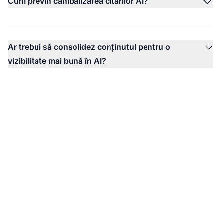
Cum previn canibalizarea citărilor AI?
Ar trebui să consolidez conținutul pentru o
vizibilitate mai bună în AI?
Monitorizează