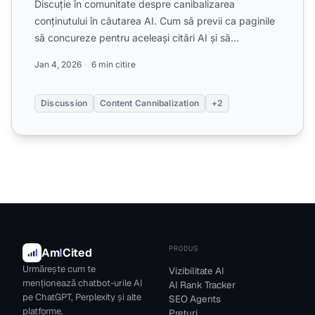
Discuție în comunitate despre canibalizarea
conținutului în căutarea AI. Cum să previi ca paginile
să concureze pentru aceleași citări AI și să
consolidezi vizi...
Jan 4, 2026
6 min citire
Discussion
Content Cannibalization
+2
PRODUS
Am
I
Cited
Urmărește cum te
Vizibilitate AI
menționează chatbot-urile AI
AI Rank Tracker
pe ChatGPT, Perplexity și alte
SEO Agents
platforme.
Prețuri