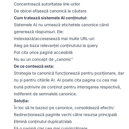
Concentrează autoritatea link-urilor
De obicei afișează canonică la căutare
Cum tratează sistemele AI conținutul:
Sistemele AI nu urmează etichetele canonice când
generează răspunsuri. Ele:
Indexează/accesesează mai multe URL-uri
Aleg pe baza relevanței conținutului la query
Pot cita orice pagină accesibilă
Nu au un concept de „canonic”
De ce contează asta:
Strategia ta canonică funcționează pentru poziționare, dar
nu și pentru citările AI. AI poate cita pagina cu cea mai
bună potrivire de conținut pentru interogarea respectivă,
indiferent de semnalele canonice.
Soluția:
În loc să te bazezi pe canonice, consolidează efectiv:
Redirecționează paginile vechi către resursa principală
Elimină conținutul duplicat/slab
Fă o pagină clar cea mai cuprinzătoare