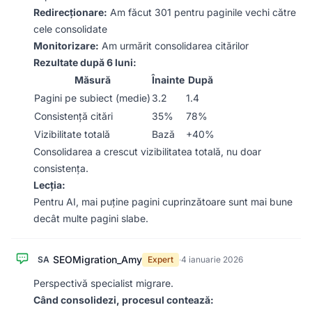
Redirecționare:
Am făcut 301 pentru paginile vechi către
cele consolidate
Monitorizare:
Am urmărit consolidarea citărilor
Rezultate după 6 luni:
Măsură
Înainte
După
Pagini pe subiect (medie)
3.2
1.4
Consistență citări
35%
78%
Vizibilitate totală
Bază
+40%
Consolidarea a crescut vizibilitatea totală, nu doar
consistența.
Lecția:
Pentru AI, mai puține pagini cuprinzătoare sunt mai bune
decât multe pagini slabe.
SEOMigration_Amy
SA
Expert
·
4 ianuarie 2026
Perspectivă specialist migrare.
Când consolidezi, procesul contează: