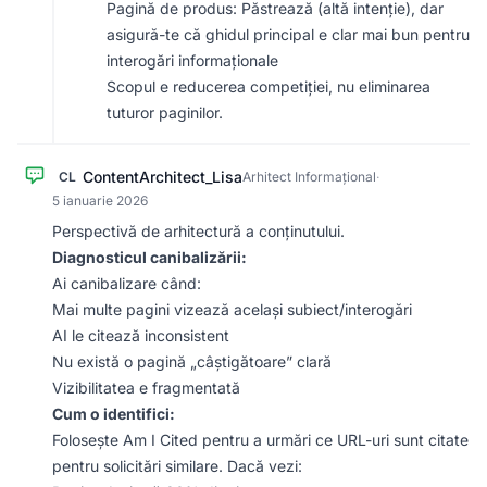
Pagină de produs: Păstrează (altă intenție), dar
asigură-te că ghidul principal e clar mai bun pentru
interogări informaționale
Scopul e reducerea competiției, nu eliminarea
tuturor paginilor.
ContentArchitect_Lisa
CL
Arhitect Informațional
·
5 ianuarie 2026
Perspectivă de arhitectură a conținutului.
Diagnosticul canibalizării:
Ai canibalizare când:
Mai multe pagini vizează același subiect/interogări
AI le citează inconsistent
Nu există o pagină „câștigătoare” clară
Vizibilitatea e fragmentată
Cum o identifici:
Folosește Am I Cited pentru a urmări ce URL-uri sunt citate
pentru solicitări similare. Dacă vezi: