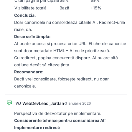
Citări pagină principală
38%
89%
Vizibilitate totală
Bază
+15%
Concluzia:
Doar canonicele nu consolidează citările AI. Redirect-urile
reale, da.
De ce se întâmplă:
AI poate accesa și procesa orice URL. Etichetele canonice
sunt doar metadate HTML – AI nu le prioritizează.
Cu redirect, pagina concurentă dispare. AI nu are altă
opțiune decât să citeze ținta.
Recomandare:
Dacă vrei consolidare, folosește redirect, nu doar
canonicale.
WebDevLead_Jordan
WJ
·
3 ianuarie 2026
Perspectivă de dezvoltator pe implementare.
Considerente tehnice pentru consolidarea AI:
Implementare redirect: