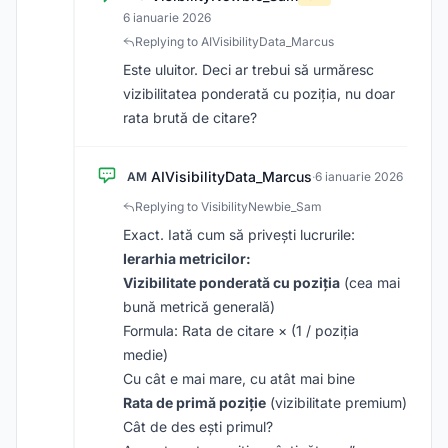
6 ianuarie 2026
Replying to AIVisibilityData_Marcus
Este uluitor. Deci ar trebui să urmăresc
vizibilitatea ponderată cu poziția, nu doar
rata brută de citare?
AIVisibilityData_Marcus
AM
·
6 ianuarie 2026
Replying to VisibilityNewbie_Sam
Exact. Iată cum să privești lucrurile:
Ierarhia metricilor:
Vizibilitate ponderată cu poziția
(cea mai
bună metrică generală)
Formula: Rata de citare × (1 / poziția
medie)
Cu cât e mai mare, cu atât mai bine
Rata de primă poziție
(vizibilitate premium)
Cât de des ești primul?