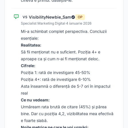
cineva e primul. Găsește-le.
VisibilityNewbie_Sam
VS
OP
Specialist Marketing Digital
·
4 ianuarie 2026
Mi-a schimbat complet perspectiva. Concluzii
esențiale:
Realitatea:
Să fii menționat nu e suficient. Poziția 4+ e
aproape ca și cum n-ai fi menționat deloc.
Cifrele:
Poziția 1: rată de investigare 45-50%
Poziția 4+: rată de investigare 6-10%
Asta înseamnă o diferență de 5-7 ori în impactul
real
Ce nu vedeam:
Urmăream rata brută de citare (45%) și părea
bine. Dar cu poziția 4,2, vizibilitatea mea efectivă
e foarte slabă.
Noile metrice pe care le voi urmări: