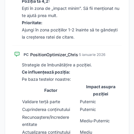
Poziția ta 4,2:
Ești în zona de „impact minim”. Să fii menționat nu
te ajută prea mult.
Prioritate:
Ajungi în zona pozițiilor 1-2 înainte să te gândești
la creșterea ratei de citare.
PositionOptimizer_Chris
PC
·
5 ianuarie 2026
Strategie de îmbunătățire a poziției.
Ce influențează poziția:
Pe baza testelor noastre:
Impact asupra
Factor
poziției
Validare terță parte
Puternic
Cuprinderea conținutului
Puternic
Recunoaștere/încredere
Mediu-Puternic
entitate
Actualizarea conținutului
Mediu