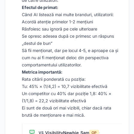
de către utilizatori.
Efectul de primat:
Când AI listează mai multe branduri, utilizatorii:
Acordă atenție primelor 1-2 mențiuni
Răsfoiesc sau ignoră pe cele ulterioare
Se opresc adesea după ce primesc un răspuns
„destul de bun”
Să fii menționat, dar pe locul 4-5, e aproape ca și
cum nu ai fi menționat deloc din perspectiva
comportamentului utilizatorilor.
Metrica importantă:
Rata citării ponderată cu poziția:
Tu: 45% × (1/4,2) = 10,7 vizibilitate efectivă
Un competitor cu 40% dar poziție 1,8: 40% ×
(1/1,8) = 22,2 vizibilitate efectivă
Ei sunt de două ori mai vizibili, chiar dacă rata
brută de menționare e mai mică.
VisibilityNewbie_Sam
VS
OP
·