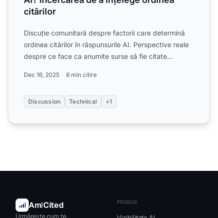
citărilor
Discuție comunitară despre factorii care determină
ordinea citărilor în răspunsurile AI. Perspective reale
despre ce face ca anumite surse să fie citate
primele...
Dec 16, 2025
6 min citire
Discussion
Technical
+1
PRODUS
Am
I
Cited
Urmărește cum te
Vizibilitate AI