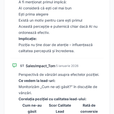
A fi menționat primul implică:
AI consideră că ești cel mai bun
Ești prima alegere
Există un motiv pentru care ești primul
Această percepție e puternică chiar dacă AI nu
ordonează efectiv.
Implicație:
Poziția nu ține doar de atenție – influențează
calitatea percepută și încrederea.
SalesImpact_Tom
ST
·
5 ianuarie 2026
Perspectivă de vânzări asupra efectelor poziției.
Ce vedem la lead-uri:
Monitorizăm „Cum ne-ați găsit?” în discuțiile de
vânzări.
Corelația poziției cu calitatea lead-ului:
Cum ne-au
Scor Calitate
Rată de
găsit
Lead
conversie