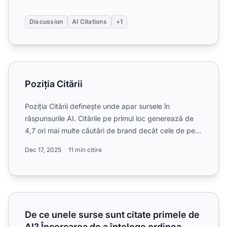
Discussion
AI Citations
+1
Poziția Citării
Poziția Citării
Poziția Citării definește unde apar sursele în
răspunsurile AI. Citările pe primul loc generează de
4,7 ori mai multe căutări de brand decât cele de pe
poziția ...
Dec 17, 2025
11 min citire
De ce unele surse sunt citate primele de AI? Încercarea de a
De ce unele surse sunt citate primele de
AI? Încercarea de a înțelege ordinea