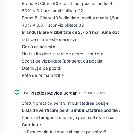
Brand A: Citare 60% din timp, poziție medie 4 =
60% × 0.2 = scor vizibilitate 12
Brand B: Citare 40% din timp, poziție medie 1,5 =
40% × 0.8 = scor vizibilitate 32
Brandul B are vizibilitate de 2,7 ori mai bună
deși
rata de citare este mai mică.
Ce să urmărești:
Nu te uita doar la rata de citare. Uită-te la:
Scorul de vizibilitate (ponderat cu poziția)
Distribuția pe poziții
Rata de primă poziție
PracticalAdvice_Jordan
PJ
·
4 ianuarie 2026
Sfaturi practice pentru îmbunătățirea poziției.
Lista de verificare pentru îmbunătățirea poziției:
Pentru interogările unde ești poziția 4+ verifică:
Conținut:
Este conținutul meu cel mai cuprinzător?