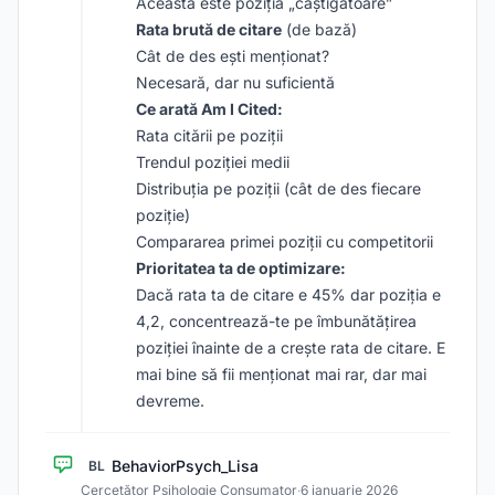
Aceasta este poziția „câștigătoare”
Rata brută de citare
(de bază)
Cât de des ești menționat?
Necesară, dar nu suficientă
Ce arată Am I Cited:
Rata citării pe poziții
Trendul poziției medii
Distribuția pe poziții (cât de des fiecare
poziție)
Compararea primei poziții cu competitorii
Prioritatea ta de optimizare:
Dacă rata ta de citare e 45% dar poziția e
4,2, concentrează-te pe îmbunătățirea
poziției înainte de a crește rata de citare. E
mai bine să fii menționat mai rar, dar mai
devreme.
BehaviorPsych_Lisa
BL
Cercetător Psihologie Consumator
·
6 ianuarie 2026