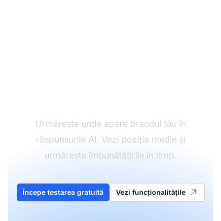
Monitorizează poziția
citării tale
Urmărește unde apare brandul tău în
răspunsurile AI. Vezi poziția medie și
urmărește îmbunătățirile în timp.
Începe testarea gratuită
Vezi funcționalitățile