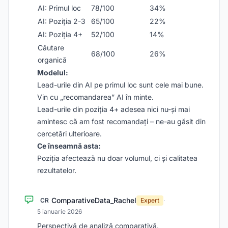
AI: Primul loc
78/100
34%
AI: Poziția 2-3
65/100
22%
AI: Poziția 4+
52/100
14%
Căutare
68/100
26%
organică
Modelul:
Lead-urile din AI pe primul loc sunt cele mai bune.
Vin cu „recomandarea” AI în minte.
Lead-urile din poziția 4+ adesea nici nu-și mai
amintesc că am fost recomandați – ne-au găsit din
cercetări ulterioare.
Ce înseamnă asta:
Poziția afectează nu doar volumul, ci și calitatea
rezultatelor.
ComparativeData_Rachel
CR
Expert
·
5 ianuarie 2026
Perspectivă de analiză comparativă.