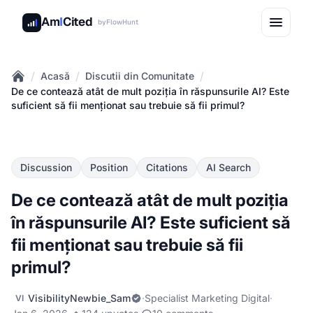
Am
I
Cited
by
FlowHunt
/
/
/
Acasă
Discutii din Comunitate
Home
De ce contează atât de mult poziția în răspunsurile AI? Este
suficient să fii menționat sau trebuie să fii primul?
Discussion
Position
Citations
AI Search
De ce contează atât de mult poziția
în răspunsurile AI? Este suficient să
fii menționat sau trebuie să fii
primul?
VisibilityNewbie_Sam
·
Specialist Marketing Digital
·
VI