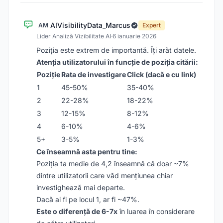
AIVisibilityData_Marcus
AM
Expert
Lider Analiză Vizibilitate AI
·
6 ianuarie 2026
Poziția este extrem de importantă. Îți arăt datele.
Atenția utilizatorului în funcție de poziția citării:
Poziție
Rata de investigare
Click (dacă e cu link)
1
45-50%
35-40%
2
22-28%
18-22%
3
12-15%
8-12%
4
6-10%
4-6%
5+
3-5%
1-3%
Ce înseamnă asta pentru tine:
Poziția ta medie de 4,2 înseamnă că doar ~7%
dintre utilizatorii care văd mențiunea chiar
investighează mai departe.
Dacă ai fi pe locul 1, ar fi ~47%.
Este o diferență de 6-7x
în luarea în considerare