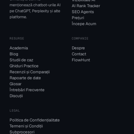
menționează chatbot-urile AI
AI Rank Tracker
pe ChatGPT, Perplexity și alte
SEO Agents
platforme.
Prețuri
Începe Acum
RESURSE
COMPANIE
Academia
Despre
Blog
Contact
Studii de caz
FlowHunt
Ghiduri Practice
Recenzii și Comparații
Rapoarte de date
Glosar
Întrebări Frecvente
Discuții
LEGAL
Politica de Confidențialitate
Termeni și Condiții
Subprocesori