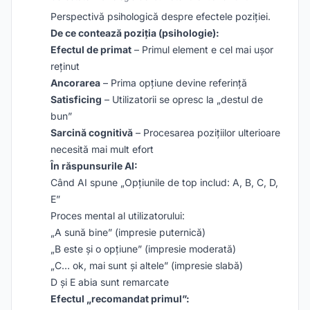
Perspectivă psihologică despre efectele poziției.
De ce contează poziția (psihologie):
Efectul de primat
– Primul element e cel mai ușor
reținut
Ancorarea
– Prima opțiune devine referință
Satisficing
– Utilizatorii se opresc la „destul de
bun”
Sarcină cognitivă
– Procesarea pozițiilor ulterioare
necesită mai mult efort
În răspunsurile AI:
Când AI spune „Opțiunile de top includ: A, B, C, D,
E”
Proces mental al utilizatorului:
„A sună bine” (impresie puternică)
„B este și o opțiune” (impresie moderată)
„C… ok, mai sunt și altele” (impresie slabă)
D și E abia sunt remarcate
Efectul „recomandat primul”: