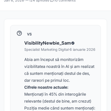
Jan 6, 2026
·
124 upvotes
·
10 comments
VS
VisibilityNewbie_Sam
Specialist Marketing Digital
·
6 ianuarie 2026
Abia am început să monitorizăm
vizibilitatea noastră în AI și am realizat
că suntem menționați destul de des,
dar rareori pe primul loc.
Cifrele noastre actuale:
Menționați în 45% din interogările
relevante (destul de bine, am crezut)
Poziția medie când suntem menționați: