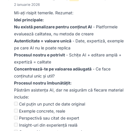
2 ianuarie 2026
Mi-ați risipit temerile. Rezumat:
Idei principale:
Nu există penalizare pentru conținut AI
- Platformele
evaluează calitatea, nu metoda de creare
Autenticitate = valoare unică
- Date, expertiză, exemple
pe care AI nu le poate replica
Procesul nostru e potrivit
- Schițe AI + editare amplă +
expertiză = calitate
Concentrează-te pe valoarea adăugată
- Ce face
conținutul unic și util?
Procesul nostru îmbunătățit:
Păstrăm asistența AI, dar ne asigurăm că fiecare material
include:
Cel puțin un punct de date original
Exemple concrete, reale
Perspectivă sau citat de expert
Insight-uri din experiență reală