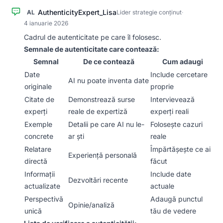
AuthenticityExpert_Lisa
AL
Lider strategie conținut
·
4 ianuarie 2026
Cadrul de autenticitate pe care îl folosesc.
Semnale de autenticitate care contează:
Semnal
De ce contează
Cum adaugi
Date
Include cercetare
AI nu poate inventa date
originale
proprie
Citate de
Demonstrează surse
Intervievează
experți
reale de expertiză
experți reali
Exemple
Detalii pe care AI nu le-
Folosește cazuri
concrete
ar ști
reale
Relatare
Împărtășește ce ai
Experiență personală
directă
făcut
Informații
Include date
Dezvoltări recente
actualizate
actuale
Perspectivă
Adaugă punctul
Opinie/analiză
unică
tău de vedere