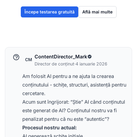
Începe testarea gratuită
Află mai multe
ContentDirector_Mark
CM
Director de conținut
·
4 ianuarie 2026
Am folosit AI pentru a ne ajuta la crearea
conținutului - schițe, structuri, asistență pentru
cercetare.
Acum sunt îngrijorat: “Știe” AI când conținutul
este generat de AI? Conținutul nostru va fi
penalizat pentru că nu este “autentic”?
Procesul nostru actual:
AI generează schițe inițiale