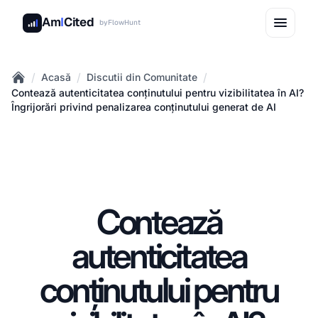
Am
I
Cited
by
FlowHunt
/
/
/
Acasă
Discutii din Comunitate
Home
Contează autenticitatea conținutului pentru vizibilitatea în AI?
Îngrijorări privind penalizarea conținutului generat de AI
Contează
autenticitatea
conținutului pentru