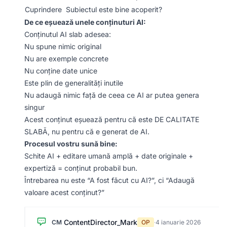
Cuprindere
Subiectul este bine acoperit?
De ce eșuează unele conținuturi AI:
Conținutul AI slab adesea:
Nu spune nimic original
Nu are exemple concrete
Nu conține date unice
Este plin de generalități inutile
Nu adaugă nimic față de ceea ce AI ar putea genera
singur
Acest conținut eșuează pentru că este DE CALITATE
SLABĂ, nu pentru că e generat de AI.
Procesul vostru sună bine:
Schite AI + editare umană amplă + date originale +
expertiză = conținut probabil bun.
Întrebarea nu este “A fost făcut cu AI?”, ci “Adaugă
valoare acest conținut?”
ContentDirector_Mark
CM
OP
·
4 ianuarie 2026