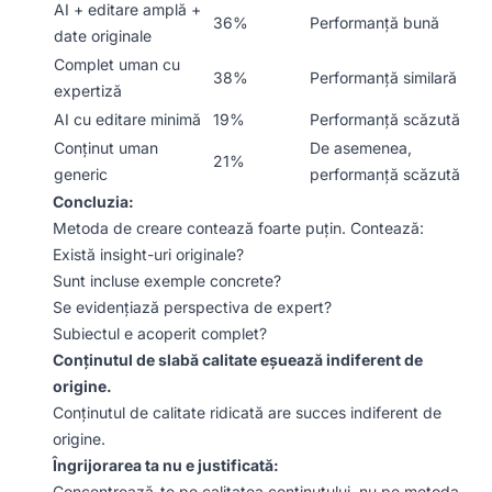
AI + editare amplă +
36%
Performanță bună
date originale
Complet uman cu
38%
Performanță similară
expertiză
AI cu editare minimă
19%
Performanță scăzută
Conținut uman
De asemenea,
21%
generic
performanță scăzută
Concluzia:
Metoda de creare contează foarte puțin. Contează:
Există insight-uri originale?
Sunt incluse exemple concrete?
Se evidențiază perspectiva de expert?
Subiectul e acoperit complet?
Conținutul de slabă calitate eșuează indiferent de
origine.
Conținutul de calitate ridicată are succes indiferent de
origine.
Îngrijorarea ta nu e justificată:
Concentrează-te pe calitatea conținutului, nu pe metoda