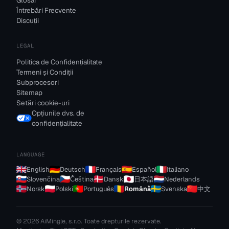
Glosar
Întrebări Frecvente
Discuții
LEGAL
Politica de Confidențialitate
Termeni și Condiții
Subprocesori
Sitemap
Setări cookie-uri
Opțiunile dvs. de
confidențialitate
LANGUAGE
English
Deutsch
Français
Español
Italiano
Slovenčina
Čeština
Dansk
日本語
Nederlands
Norsk
Polski
Português
Română
Svenska
中文
© 2026 AiMingle, s.r.o. Toate drepturile rezervate.