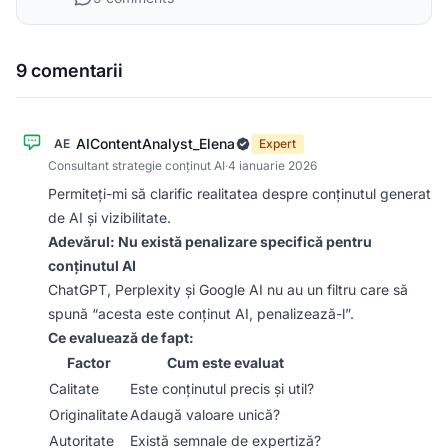
9 comentarii
AIContentAnalyst_Elena
AE
Expert
Consultant strategie conținut AI
·
4 ianuarie 2026
Permiteți-mi să clarific realitatea despre conținutul generat
de AI și vizibilitate.
Adevărul: Nu există penalizare specifică pentru
conținutul AI
ChatGPT, Perplexity și Google AI nu au un filtru care să
spună “acesta este conținut AI, penalizează-l”.
Ce evaluează de fapt:
Factor
Cum este evaluat
Calitate
Este conținutul precis și util?
Originalitate
Adaugă valoare unică?
Autoritate
Există semnale de expertiză?