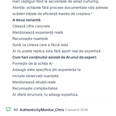
mari câștiguri fiind la secvențele de email nurturing.
Atenție: echipele fără procese documentate văd adesea
scăderi inițiale de eficiență înainte de creștere.”
A doua variantă:
Citează cifre concrete
Menționează experiență reală
Recunoaște nuanțele
Sună ca cineva care a făcut asta
AI nu poate replica asta fără aport real de expertiză.
Cum faci conținutul asistat de AI unul de expert:
Pornește de la schița AI
Adaugă date specifice din experiența ta
Include observații nuanțate
Menționează situații reale
Recunoaște complexitatea
AI oferă structura; tu adaugi expertiza.
AuthenticityMonitor_Chris
AC
·
3 ianuarie 2026