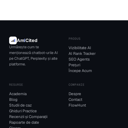
PRODUS
Am
I
Cited
Urmărește cum te
Vizibilitate AI
menționează chatbot-urile AI
AI Rank Tracker
pe ChatGPT, Perplexity și alte
SEO Agents
platforme.
Prețuri
Începe Acum
RESURSE
COMPANIE
Academia
Despre
Blog
Contact
Studii de caz
FlowHunt
Ghiduri Practice
Recenzii și Comparații
Rapoarte de date