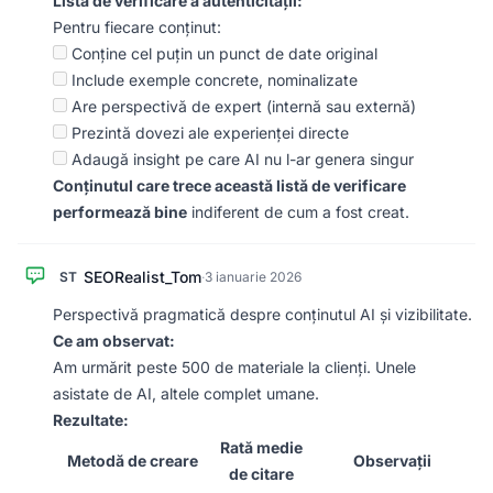
Lista de verificare a autenticității:
Pentru fiecare conținut:
Conține cel puțin un punct de date original
Include exemple concrete, nominalizate
Are perspectivă de expert (internă sau externă)
Prezintă dovezi ale experienței directe
Adaugă insight pe care AI nu l-ar genera singur
Conținutul care trece această listă de verificare
performează bine
indiferent de cum a fost creat.
SEORealist_Tom
ST
·
3 ianuarie 2026
Perspectivă pragmatică despre conținutul AI și vizibilitate.
Ce am observat:
Am urmărit peste 500 de materiale la clienți. Unele
asistate de AI, altele complet umane.
Rezultate:
Rată medie
Metodă de creare
Observații
de citare