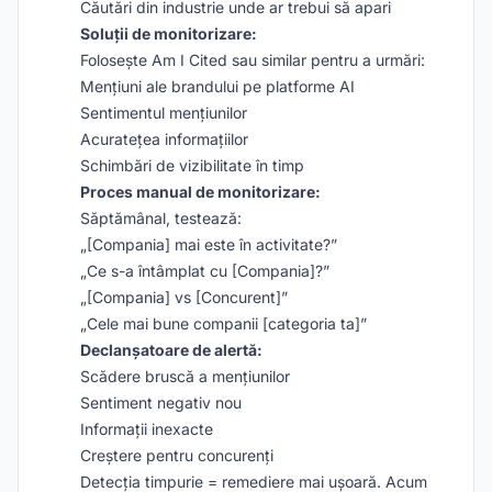
Căutări din industrie unde ar trebui să apari
Soluții de monitorizare:
Folosește Am I Cited sau similar pentru a urmări:
Mențiuni ale brandului pe platforme AI
Sentimentul mențiunilor
Acuratețea informațiilor
Schimbări de vizibilitate în timp
Proces manual de monitorizare:
Săptămânal, testează:
„[Compania] mai este în activitate?”
„Ce s-a întâmplat cu [Compania]?”
„[Compania] vs [Concurent]”
„Cele mai bune companii [categoria ta]”
Declanșatoare de alertă:
Scădere bruscă a mențiunilor
Sentiment negativ nou
Informații inexacte
Creștere pentru concurenți
Detecția timpurie = remediere mai ușoară. Acum