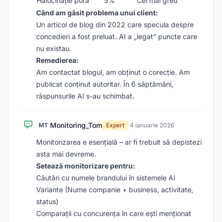
Halucinație pură
5%
Cel mai greu
Când am găsit problema unui client:
Un articol de blog din 2022 care specula despre
concedieri a fost preluat. AI a „legat” puncte care
nu existau.
Remedierea:
Am contactat blogul, am obținut o corecție. Am
publicat conținut autoritar. În 6 săptămâni,
răspunsurile AI s-au schimbat.
Monitoring_Tom
MT
Expert
·
4 ianuarie 2026
Monitorizarea e esențială – ar fi trebuit să depistezi
asta mai devreme.
Setează monitorizare pentru:
Căutări cu numele brandului în sistemele AI
Variante (Nume companie + business, activitate,
status)
Comparații cu concurența în care ești menționat