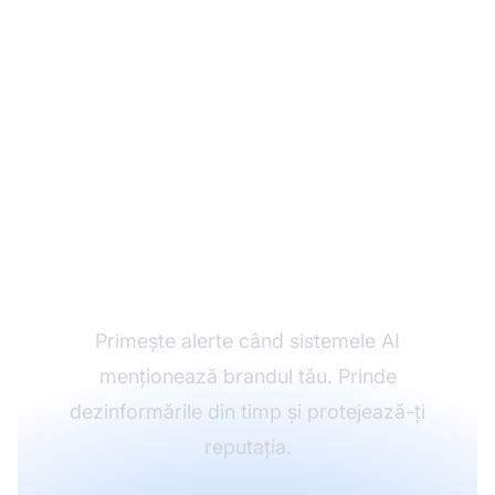
Monitorizează-ți
brandul în răspunsurile
AI
Primește alerte când sistemele AI
menționează brandul tău. Prinde
dezinformările din timp și protejează-ți
reputația.