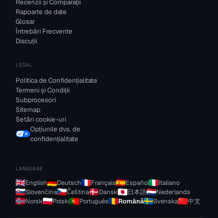
Recenzii și Comparații
Rapoarte de date
Glosar
Întrebări Frecvente
Discuții
LEGAL
Politica de Confidențialitate
Termeni și Condiții
Subprocesori
Sitemap
Setări cookie-uri
Opțiunile dvs. de
confidențialitate
LANGUAGE
English
Deutsch
Français
Español
Italiano
Slovenčina
Čeština
Dansk
日本語
Nederlands
Norsk
Polski
Português
Română
Svenska
中文