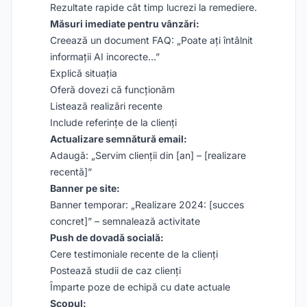
Rezultate rapide cât timp lucrezi la remediere.
Măsuri imediate pentru vânzări:
Creează un document FAQ: „Poate ați întâlnit
informații AI incorecte…”
Explică situația
Oferă dovezi că funcționăm
Listează realizări recente
Include referințe de la clienți
Actualizare semnătură email:
Adaugă: „Servim clienții din [an] – [realizare
recentă]”
Banner pe site:
Banner temporar: „Realizare 2024: [succes
concret]” – semnalează activitate
Push de dovadă socială:
Cere testimoniale recente de la clienți
Postează studii de caz clienți
Împarte poze de echipă cu date actuale
Scopul: