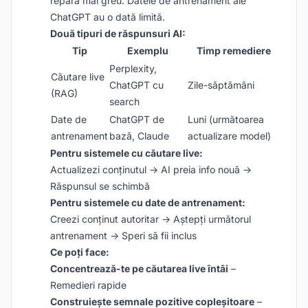
repară mai greu. Datele de antrenament ale
ChatGPT au o dată limită.
Două tipuri de răspunsuri AI:
Tip
Exemplu
Timp remediere
Perplexity,
Căutare live
ChatGPT cu
Zile-săptămâni
(RAG)
search
Date de
ChatGPT de
Luni (următoarea
antrenament
bază, Claude
actualizare model)
Pentru sistemele cu căutare live:
Actualizezi conținutul → AI preia info nouă →
Răspunsul se schimbă
Pentru sistemele cu date de antrenament:
Creezi conținut autoritar → Aștepți următorul
antrenament → Speri să fii inclus
Ce poți face:
Concentrează-te pe căutarea live întâi
–
Remedieri rapide
Construiește semnale pozitive copleșitoare
–