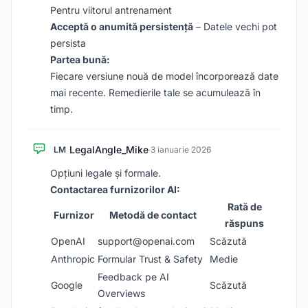
Pentru viitorul antrenament
Acceptă o anumită persistență
– Datele vechi pot
persista
Partea bună:
Fiecare versiune nouă de model încorporează date
mai recente. Remedierile tale se acumulează în
timp.
LegalAngle_Mike
LM
·
3 ianuarie 2026
Opțiuni legale și formale.
Contactarea furnizorilor AI:
Rată de
Furnizor
Metodă de contact
răspuns
OpenAI
support@openai.com
Scăzută
Anthropic
Formular Trust & Safety
Medie
Feedback pe AI
Google
Scăzută
Overviews