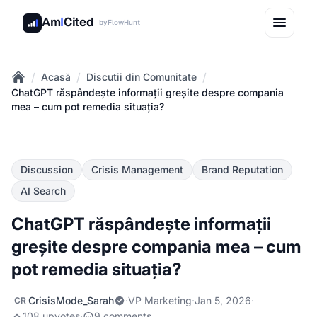
Am
I
Cited
by
FlowHunt
/
/
/
Acasă
Discutii din Comunitate
Home
ChatGPT răspândește informații greșite despre compania
mea – cum pot remedia situația?
Discussion
Crisis Management
Brand Reputation
AI Search
ChatGPT răspândește informații
greșite despre compania mea – cum
pot remedia situația?
CrisisMode_Sarah
·
VP Marketing
·
Jan 5, 2026
·
CR
108 upvotes
·
9 comments