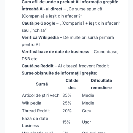
Cum afli de unde a preluat AI informația greșită:
Întreabă AI-ul direct
– „Ce surse spun că
[Compania] a ieșit din afaceri?”
Caută pe Google
– „[Compania] + ieșit din afaceri”
sau „închisă”
Verifică Wikipedia
– De multe ori sursă primară
pentru AI
Verifică baze de date de business
– Crunchbase,
D&B etc.
Caută pe Reddit
– AI citează frecvent Reddit
Surse obișnuite de informații greșite:
Cât de
Dificultate
Sursă
des
remediere
Articol de știri vechi
35%
Medie
Wikipedia
25%
Medie
Thread Reddit
20%
Greu
Bază de date
15%
Ușor
business