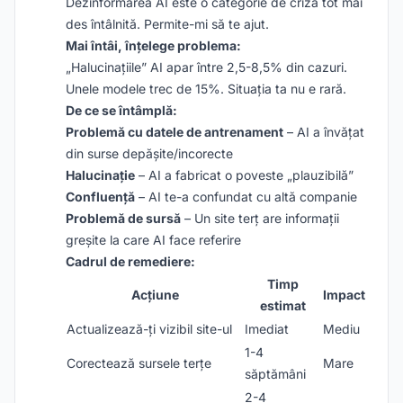
Dezinformarea AI este o categorie de criză tot mai
des întâlnită. Permite-mi să te ajut.
Mai întâi, înțelege problema:
„Halucinațiile” AI apar între 2,5-8,5% din cazuri.
Unele modele trec de 15%. Situația ta nu e rară.
De ce se întâmplă:
Problemă cu datele de antrenament
– AI a învățat
din surse depășite/incorecte
Halucinație
– AI a fabricat o poveste „plauzibilă”
Confluență
– AI te-a confundat cu altă companie
Problemă de sursă
– Un site terț are informații
greșite la care AI face referire
Cadrul de remediere:
Timp
Acțiune
Impact
estimat
Actualizează-ți vizibil site-ul
Imediat
Mediu
1-4
Corectează sursele terțe
Mare
săptămâni
2-4