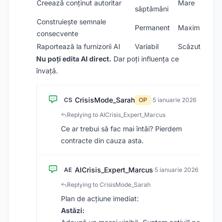
Creează conținut autoritar
Mare
săptămâni
Construiește semnale
Permanent
Maxim
consecvente
Raportează la furnizorii AI
Variabil
Scăzut
Nu poți edita AI direct.
Dar poți influența ce
învață.
CrisisMode_Sarah
CS
OP
·
5 ianuarie 2026
Replying to AICrisis_Expert_Marcus
Ce ar trebui să fac mai întâi? Pierdem
contracte din cauza asta.
AICrisis_Expert_Marcus
AE
·
5 ianuarie 2026
Replying to CrisisMode_Sarah
Plan de acțiune imediat:
Astăzi: