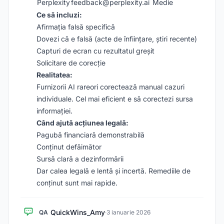
Perplexity
feedback@perplexity.ai
Medie
Ce să incluzi:
Afirmația falsă specifică
Dovezi că e falsă (acte de înființare, știri recente)
Capturi de ecran cu rezultatul greșit
Solicitare de corecție
Realitatea:
Furnizorii AI rareori corectează manual cazuri
individuale. Cel mai eficient e să corectezi sursa
informației.
Când ajută acțiunea legală:
Pagubă financiară demonstrabilă
Conținut defăimător
Sursă clară a dezinformării
Dar calea legală e lentă și incertă. Remediile de
conținut sunt mai rapide.
QuickWins_Amy
QA
·
3 ianuarie 2026