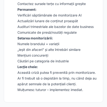
Contactez sursele terțe cu informații greșite
Permanent:
Verificări săptămânale de monitorizare AI
Actualizări lunare de conținut proaspăt
Audituri trimestriale ale bazelor de date business
Comunicate de presă/noutăți regulate
Setarea monitorizării:
Numele brandului + variații
„ieșit din afaceri” și alte întrebări similare
Mențiuni concurenți
Căutări pe categoria de industrie
Lecție cheie:
Această criză putea fi prevenită prin monitorizare.
Ar fi trebuit să o depistăm la timp, nu când deja au
apărut semnale de la potențiali clienți.
Mulțumesc tuturor – implementez imediat.