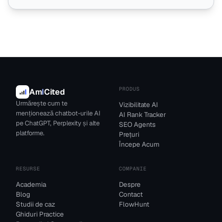
PRODUS
Am
I
Cited
Urmărește cum te
Vizibilitate AI
menționează chatbot-urile AI
AI Rank Tracker
pe ChatGPT, Perplexity și alte
SEO Agents
platforme.
Prețuri
Începe Acum
RESURSE
COMPANIE
Academia
Despre
Blog
Contact
Studii de caz
FlowHunt
Ghiduri Practice