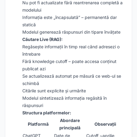
Nu pot fi actualizate fără reantrenarea completă a
modelului
Informația este „încapsulată” – permanentă dar
statică
Modelul generează răspunsuri din tipare învățate
Căutare Live (RAG):
Regăsește informații în timp real când adresezi o
întrebare
Fără knowledge cutoff – poate accesa conținut
publicat azi
Se actualizează automat pe măsură ce web-ul se
schimbă
Citările sunt explicite și urmărite
Modelul sintetizează informația regăsită în
răspunsuri
Structura platformelor:
Abordare
Platformă
Observații
principală
ChatGPT
Date de
Cutoff ~aprilie