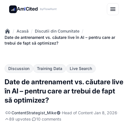
Am
I
Cited
by
FlowHunt
/
/
/
Acasă
Discutii din Comunitate
Home
Date de antrenament vs. căutare live în AI – pentru care ar
trebui de fapt să optimizez?
Discussion
Training Data
Live Search
Date de antrenament vs. căutare live
în AI – pentru care ar trebui de fapt
să optimizez?
ContentStrategist_Mike
·
Head of Content
·
Jan 8, 2026
·
CO
89 upvotes
·
10 comments