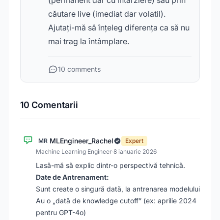
(permanent dar cu întârziere) sau prin
căutare live (imediat dar volatil).
Ajutați-mă să înțeleg diferența ca să nu
mai trag la întâmplare.
10 comments
10 Comentarii
MLEngineer_Rachel
MR
Expert
Machine Learning Engineer
·
8 ianuarie 2026
Lasă-mă să explic dintr-o perspectivă tehnică.
Date de Antrenament:
Sunt create o singură dată, la antrenarea modelului
Au o „dată de knowledge cutoff” (ex: aprilie 2024
pentru GPT-4o)