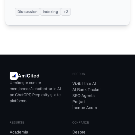
Discussion
Indexing
+2
PRODUS
Am
I
Cited
Urmărește cum te
Vizibilitate AI
menționează chatbot-urile AI
AI Rank Tracker
pe ChatGPT, Perplexity și alte
SEO Agents
platforme.
Prețuri
Începe Acum
RESURSE
COMPANIE
Academia
Despre