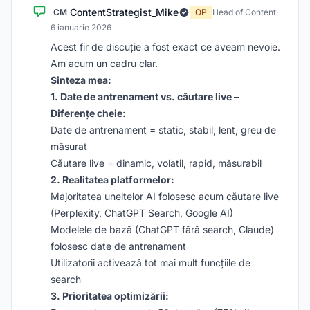
ContentStrategist_Mike
CM
OP
Head of Content
·
6 ianuarie 2026
Acest fir de discuție a fost exact ce aveam nevoie.
Am acum un cadru clar.
Sin­teza mea:
1. Date de antrenament vs. căutare live –
Diferențe cheie:
Date de antrenament = static, stabil, lent, greu de
măsurat
Căutare live = dinamic, volatil, rapid, măsurabil
2. Realitatea platformelor:
Majoritatea uneltelor AI folosesc acum căutare live
(Perplexity, ChatGPT Search, Google AI)
Modelele de bază (ChatGPT fără search, Claude)
folosesc date de antrenament
Utilizatorii activează tot mai mult funcțiile de
search
3. Prioritatea optimizării: