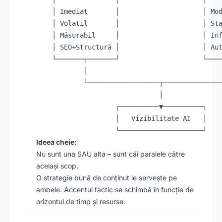
    │ Imediat       │                     │ Mod
    │ Volatil       │                     │ Sta
    │ Măsurabil     │                     │ Inf
    │ SEO+Structură │                     │ Aut
    └───────┬───────┘                     └────
            │                                  
            └──────────────────┬───────────────
                               │

                    ┌──────────▼──────────┐

                    │   Vizibilitate AI   │

Ideea cheie:
Nu sunt una SAU alta – sunt căi paralele către
același scop.
O strategie bună de conținut le servește pe
ambele. Accentul tactic se schimbă în funcție de
orizontul de timp și resurse.