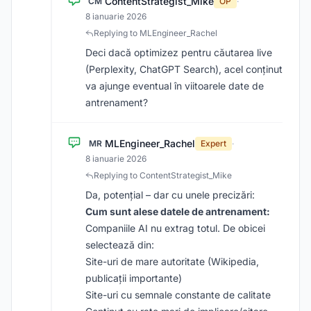
ContentStrategist_Mike
CM
OP
·
8 ianuarie 2026
Replying to MLEngineer_Rachel
Deci dacă optimizez pentru căutarea live
(Perplexity, ChatGPT Search), acel conținut
va ajunge eventual în viitoarele date de
antrenament?
MLEngineer_Rachel
MR
Expert
·
8 ianuarie 2026
Replying to ContentStrategist_Mike
Da, potențial – dar cu unele precizări:
Cum sunt alese datele de antrenament:
Companiile AI nu extrag totul. De obicei
selectează din:
Site-uri de mare autoritate (Wikipedia,
publicații importante)
Site-uri cu semnale constante de calitate