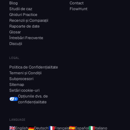
Blog
Contact
Studii de caz
FlowHunt
Ghiduri Practice
Recenzii și Comparații
Rapoarte de date
Glosar
Întrebări Frecvente
Discuții
LEGAL
Politica de Confidențialitate
Termeni și Condiții
Subprocesori
Sitemap
Setări cookie-uri
Opțiunile dvs. de
confidențialitate
LANGUAGE
English
Deutsch
Français
Español
Italiano