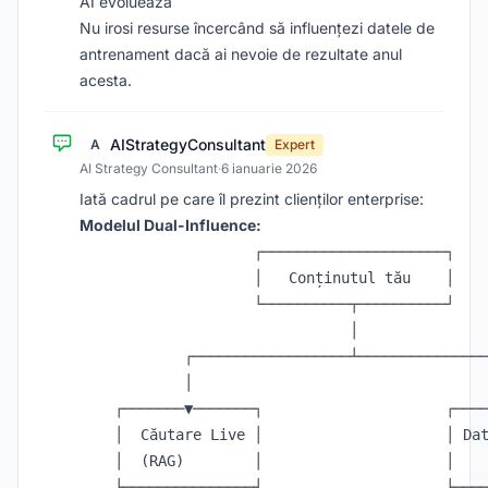
AI evoluează
Nu irosi resurse încercând să influențezi datele de
antrenament dacă ai nevoie de rezultate anul
acesta.
AIStrategyConsultant
A
Expert
AI Strategy Consultant
·
6 ianuarie 2026
Iată cadrul pe care îl prezint clienților enterprise:
Modelul Dual-Influence:
                    ┌─────────────────────┐

                    │   Conținutul tău    │

                    └──────────┬──────────┘

                               │

            ┌──────────────────┴───────────────
            │                                  
    ┌───────▼───────┐                     ┌────
    │  Căutare Live │                     │ Dat
    │  (RAG)        │                     │    
    ├───────────────┤                     ├────