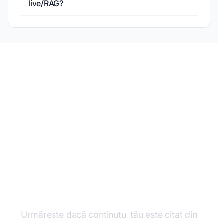
live/RAG?
Monitorizează-ți
Brandul pe Platformele
AI
Urmărește dacă conținutul tău este citat din