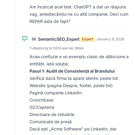
Am încercat acel test. ChatGPT a dat un răspuns
vag, amestecându-ne cu altă companie. Deci cum
REPAR asta de fapt?
SemanticSEO_Expert
SE
Expert
·
January 9, 2026
Replying to SEOLearner_Mike
Acea confuzie e un exemplu clasic de slăbiciune a
entității. Iată soluția:
Pasul 1: Audit de Consistență al Brandului
Verifică dacă firma ta apare identic peste tot:
Website (pagina Despre, footer, peste tot)
Pagină companie LinkedIn
Crunchbase
G2/Capterra
Directoare de industrie
Comunicate de presă
Dacă ești „Acme Software” pe LinkedIn, dar