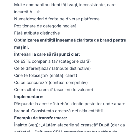
Multe companii au identități vagi, inconsistente, care
încurcă AI-ul:
Nume/descrieri diferite pe diverse platforme
Poziționare de categorie neclară
Fără atribute distinctive
Optimizarea entității înseamnă claritate de brand pentru
mașini.
Întrebări la care să răspunzi clar:
Ce ESTE compania ta? (categorie clară)
Ce te diferențiază? (atribute distinctive)
Cine te folosește? (entități client)
Cu ce concurezi? (context competitiv)
Ce rezultate creezi? (asocieri de valoare)
Implementare:
Răspunde la aceste întrebări identic peste tot unde apare
brandul. Consistența creează definiția entității.
Exemplu de transformare:
Înainte (vag): „Ajutăm afacerile să crească” După (clar ca
entitate): „Software CRM enterprise pentru echipe de