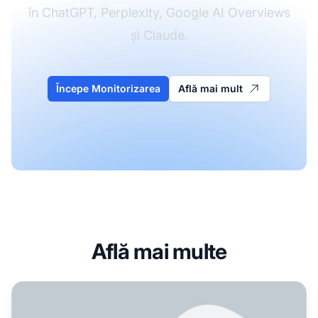
în ChatGPT, Perplexity, Google AI Overviews
și Claude.
Începe Monitorizarea
Află mai mult
Află mai multe
Cum înțeleg sistemele AI entitățile și relațiile? Încerc să o