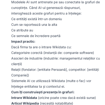
Modelele AI sunt antrenate pe sau conectate la grafuri de
cunoștințe. Când AI-ul generează răspunsuri,
interoghează aceste grafuri pentru a înțelege:
Ce entități există într-un domeniu
Cum se raportează una la alta
Ce atribute au
Ce semnale de încredere poartă
Impact practic:
Dacă firma ta are o intrare Wikidata cu:
Categorisire corectă (instanță de: companie software)
Asocieri de industrie (industrie: managementul relațiilor cu
clienții)
Relații (fondator: [entitate Persoană], competitor: [entități
Companie])
Sistemele AI ce utilizează Wikidata (multe o fac) vor
înțelege entitatea ta și contextul ei.
Cum îți construiești prezența în grafuri:
Intrare Wikidata
(oricine poate crea dacă există surse)
Articol Wikipedia
(necesită notabilitate)