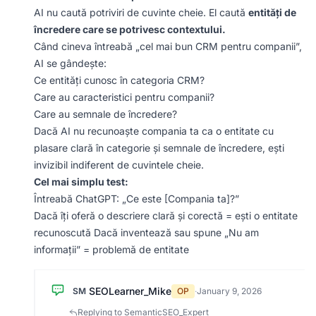
AI nu caută potriviri de cuvinte cheie. El caută
entități de
încredere care se potrivesc contextului.
Când cineva întreabă „cel mai bun CRM pentru companii”,
AI se gândește:
Ce entități cunosc în categoria CRM?
Care au caracteristici pentru companii?
Care au semnale de încredere?
Dacă AI nu recunoaște compania ta ca o entitate cu
plasare clară în categorie și semnale de încredere, ești
invizibil indiferent de cuvintele cheie.
Cel mai simplu test:
Întreabă ChatGPT: „Ce este [Compania ta]?”
Dacă îți oferă o descriere clară și corectă = ești o entitate
recunoscută Dacă inventează sau spune „Nu am
informații” = problemă de entitate
SEOLearner_Mike
SM
OP
·
January 9, 2026
Replying to SemanticSEO_Expert