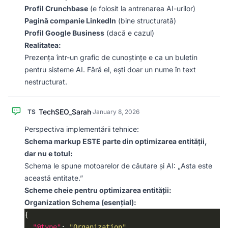
Profil Crunchbase
(e folosit la antrenarea AI-urilor)
Pagină companie LinkedIn
(bine structurată)
Profil Google Business
(dacă e cazul)
Realitatea:
Prezența într-un grafic de cunoștințe e ca un buletin
pentru sisteme AI. Fără el, ești doar un nume în text
nestructurat.
TechSEO_Sarah
TS
·
January 8, 2026
Perspectiva implementării tehnice:
Schema markup ESTE parte din optimizarea entității,
dar nu e totul:
Schema le spune motoarelor de căutare și AI: „Asta este
această entitate.”
Scheme cheie pentru optimizarea entității:
Organization Schema (esențial):
"@type"
: 
"Organization"