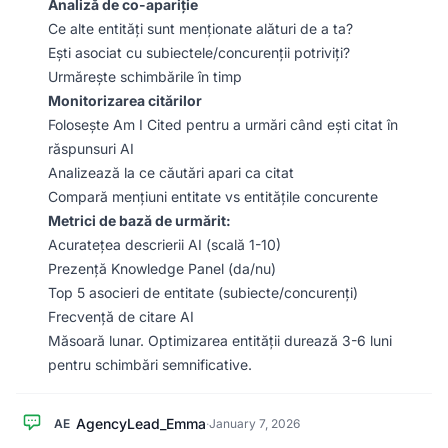
Analiză de co-apariție
Ce alte entități sunt menționate alături de a ta?
Ești asociat cu subiectele/concurenții potriviți?
Urmărește schimbările în timp
Monitorizarea citărilor
Folosește Am I Cited pentru a urmări când ești citat în
răspunsuri AI
Analizează la ce căutări apari ca citat
Compară mențiuni entitate vs entitățile concurente
Metrici de bază de urmărit:
Acuratețea descrierii AI (scală 1-10)
Prezență Knowledge Panel (da/nu)
Top 5 asocieri de entitate (subiecte/concurenți)
Frecvență de citare AI
Măsoară lunar. Optimizarea entității durează 3-6 luni
pentru schimbări semnificative.
AgencyLead_Emma
AE
·
January 7, 2026