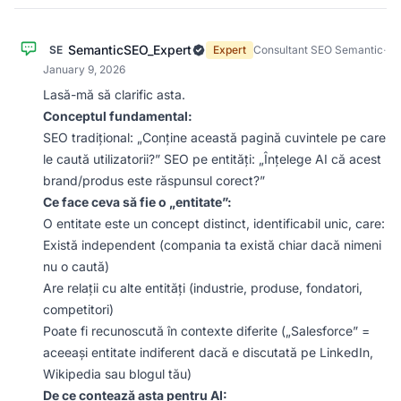
SemanticSEO_Expert
SE
Expert
Consultant SEO Semantic
·
January 9, 2026
Lasă-mă să clarific asta.
Conceptul fundamental:
SEO tradițional: „Conține această pagină cuvintele pe care
le caută utilizatorii?” SEO pe entități: „Înțelege AI că acest
brand/produs este răspunsul corect?”
Ce face ceva să fie o „entitate”:
O entitate este un concept distinct, identificabil unic, care:
Există independent (compania ta există chiar dacă nimeni
nu o caută)
Are relații cu alte entități (industrie, produse, fondatori,
competitori)
Poate fi recunoscută în contexte diferite („Salesforce” =
aceeași entitate indiferent dacă e discutată pe LinkedIn,
Wikipedia sau blogul tău)
De ce contează asta pentru AI: