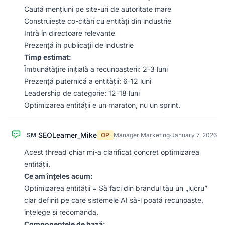
Caută mențiuni pe site-uri de autoritate mare
Construiește co-citări cu entități din industrie
Intră în directoare relevante
Prezență în publicații de industrie
Timp estimat:
Îmbunătățire inițială a recunoașterii: 2-3 luni
Prezență puternică a entității: 6-12 luni
Leadership de categorie: 12-18 luni
Optimizarea entității e un maraton, nu un sprint.
SEOLearner_Mike
SM
OP
Manager Marketing
·
January 7, 2026
Acest thread chiar mi-a clarificat concret optimizarea
entității.
Ce am înțeles acum:
Optimizarea entității = Să faci din brandul tău un „lucru”
clar definit pe care sistemele AI să-l poată recunoaște,
înțelege și recomanda.
Componentele de bază: