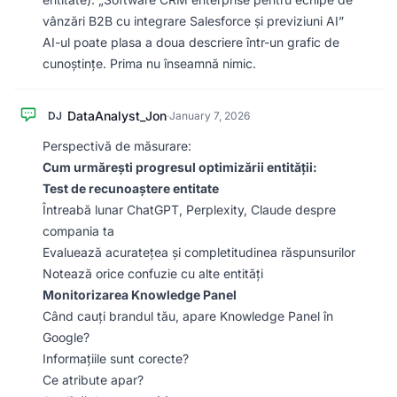
vânzări B2B cu integrare Salesforce și previziuni AI”
AI-ul poate plasa a doua descriere într-un grafic de
cunoștințe. Prima nu înseamnă nimic.
DataAnalyst_Jon
DJ
·
January 7, 2026
Perspectivă de măsurare:
Cum urmărești progresul optimizării entității:
Test de recunoaștere entitate
Întreabă lunar ChatGPT, Perplexity, Claude despre
compania ta
Evaluează acuratețea și completitudinea răspunsurilor
Notează orice confuzie cu alte entități
Monitorizarea Knowledge Panel
Când cauți brandul tău, apare Knowledge Panel în
Google?
Informațiile sunt corecte?
Ce atribute apar?