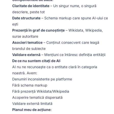
Claritate de identitate
– Un singur nume, o singură
descriere, peste tot
Date structurate
– Schema markup care spune AI-ului ce
ești
Prezență în graf de cunoștințe
– Wikidata, Wikipedia,
surse autoritare
Asocieri tematice
– Conținut consecvent care leagă
brandul de subiecte
Validare externă
– Mențiuni ce întăresc definiția entității
De ce nu suntem citați de AI:
AI nu ne recunoaște ca o entitate clară în categoria
noastră. Avem:
Denumiri inconsistente pe platforme
Fără schema markup
Fără prezență Wikidata/Wikipedia
Acoperire tematică dispersată
Validare externă limitată
Planul meu de acțiune: