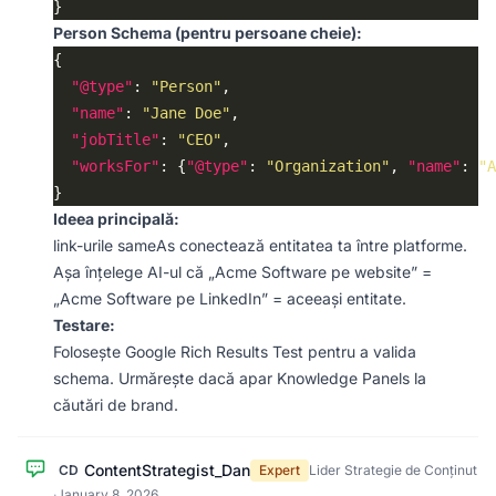
Person Schema (pentru persoane cheie):
"@type"
: 
"Person"
"name"
: 
"Jane Doe"
"jobTitle"
: 
"CEO"
"worksFor"
: {
"@type"
: 
"Organization"
, 
"name"
: 
"A
Ideea principală:
link-urile sameAs conectează entitatea ta între platforme.
Așa înțelege AI-ul că „Acme Software pe website” =
„Acme Software pe LinkedIn” = aceeași entitate.
Testare:
Folosește Google Rich Results Test pentru a valida
schema. Urmărește dacă apar Knowledge Panels la
căutări de brand.
ContentStrategist_Dan
CD
Expert
Lider Strategie de Conținut
·
January 8, 2026