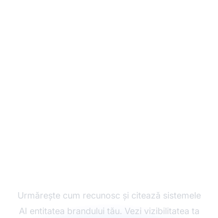
Monitorizează-ți
Entitatea în Căutarea
AI
Urmărește cum recunosc și citează sistemele
AI entitatea brandului tău. Vezi vizibilitatea ta