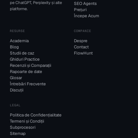
pe ChatGPT, Perplexity și alte
SEO Agents
platforme.
Prețuri
Începe Acum
RESURSE
COMPANIE
Academia
Despre
Blog
Contact
Studii de caz
FlowHunt
Ghiduri Practice
Recenzii și Comparații
Rapoarte de date
Glosar
Întrebări Frecvente
Discuții
LEGAL
Politica de Confidențialitate
Termeni și Condiții
Subprocesori
Sitemap