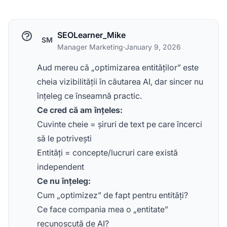
SEOLearner_Mike
SM
Manager Marketing
·
January 9, 2026
Aud mereu că „optimizarea entităților” este
cheia vizibilității în căutarea AI, dar sincer nu
înțeleg ce înseamnă practic.
Ce cred că am înțeles:
Cuvinte cheie = șiruri de text pe care încerci
să le potrivești
Entități = concepte/lucruri care există
independent
Ce nu înțeleg:
Cum „optimizez” de fapt pentru entități?
Ce face compania mea o „entitate”
recunoscută de AI?