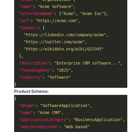
"name"
: 
"Acme Software"
"alternateName"
: [
"Acme"
, 
"Acme Inc"
"url"
: 
"https://acme.com"
"sameAs"
"https://linkedin.com/company/acme"
"https://twitter.com/acme"
"https://wikidata.org/wiki/Q12345"
"description"
: 
"Enterprise CRM software..."
"foundingDate"
: 
"2015"
"industry"
: 
"Software"
Product Schema:
"@type"
: 
"SoftwareApplication"
"name"
: 
"Acme CRM"
"applicationCategory"
: 
"BusinessApplication"
"operatingSystem"
: 
"Web-based"