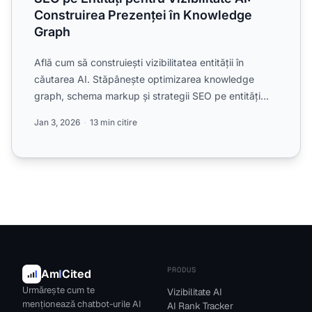
Construirea Prezenței în Knowledge
Graph
Află cum să construiești vizibilitatea entității în
căutarea AI. Stăpânește optimizarea knowledge
graph, schema markup și strategii SEO pe entități
pentru a cre...
Jan 3, 2026
13 min citire
PRODUS
Am
I
Cited
Urmărește cum te
Vizibilitate AI
menționează chatbot-urile AI
AI Rank Tracker