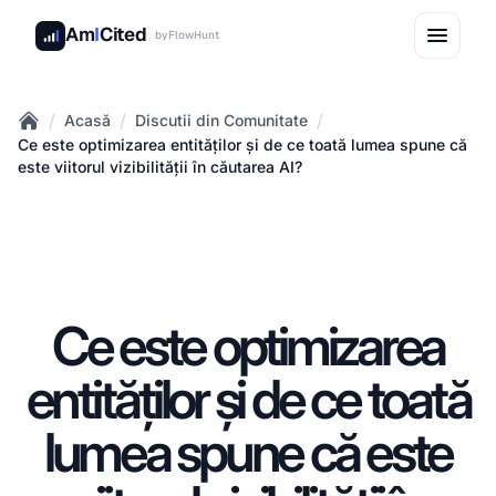
Am
I
Cited
by
FlowHunt
/
/
/
Acasă
Discutii din Comunitate
Home
Ce este optimizarea entităților și de ce toată lumea spune că
este viitorul vizibilității în căutarea AI?
Ce este optimizarea
entităților și de ce toată
lumea spune că este