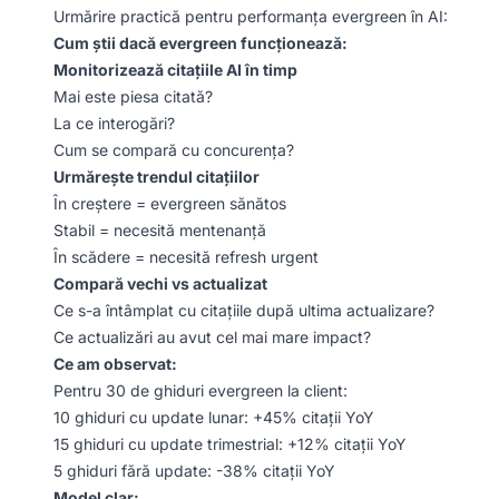
Urmărire practică pentru performanța evergreen în AI:
Cum știi dacă evergreen funcționează:
Monitorizează citațiile AI în timp
Mai este piesa citată?
La ce interogări?
Cum se compară cu concurența?
Urmărește trendul citațiilor
În creștere = evergreen sănătos
Stabil = necesită mentenanță
În scădere = necesită refresh urgent
Compară vechi vs actualizat
Ce s-a întâmplat cu citațiile după ultima actualizare?
Ce actualizări au avut cel mai mare impact?
Ce am observat:
Pentru 30 de ghiduri evergreen la client:
10 ghiduri cu update lunar: +45% citații YoY
15 ghiduri cu update trimestrial: +12% citații YoY
5 ghiduri fără update: -38% citații YoY
Model clar: