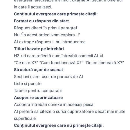
în care îl actualizezi.
Conținutul evergreen care primește citații:
Format cu răspuns din start
Răspuns direct în primul paragraf
Nu “În acest articol vom explora…”
AI extrage răspunsul, nu introducerea
Titluri bazate pe întrebări
H2-uri care reflectă cum întreabă oamenii AI-ul
“Ce este X?” “Cum funcționează X?” “De ce contează X?”
Structură ușor de scanat
Secțiuni clare, ușor de parcurs de AI
Liste și puncte
Tabele pentru comparații
Acoperire cuprinzătoare
Acoperă întrebări conexe în aceeași piesă
AI preferă să citeze o sursă cuprinzătoare decât mai multe
superficiale
Conținutul evergreen care nu primește citații: