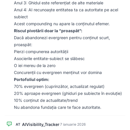
Anul 3: Ghidul este referențiat de alte materiale
Anul 4: AI recunoaște entitatea ta ca autoritate pe acel
subiect
Acest compounding nu apare la conținutul efemer.
Riscul pivotării doar la “proaspăt”:
Dacă abandonezi evergreen pentru conținut scurt,
proaspăt:
Pierzi compunerea autorității
Asocierile entitate-subiect se slăbesc
O iei mereu de la zero
Concurenții cu evergreen menținut vor domina
Portofoliul optim:
70% evergreen (cuprinzător, actualizat regulat)
20% aproape evergreen (ghiduri pe subiecte în evoluție)
10% conținut de actualitate/trend
Nu abandona fundația care te face autoritate.
AIVisibility_Tracker
AT
·
7 ianuarie 2026