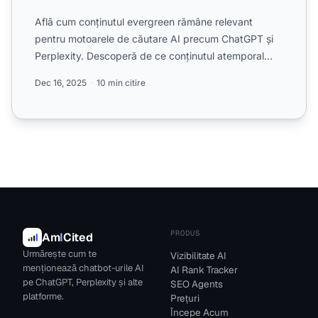
Află cum conținutul evergreen rămâne relevant
pentru motoarele de căutare AI precum ChatGPT și
Perplexity. Descoperă de ce conținutul atemporal
contează pentru ...
Dec 16, 2025
10 min citire
PRODUS
Am
I
Cited
Urmărește cum te
Vizibilitate AI
menționează chatbot-urile AI
AI Rank Tracker
pe ChatGPT, Perplexity și alte
SEO Agents
platforme.
Prețuri
Începe Acum