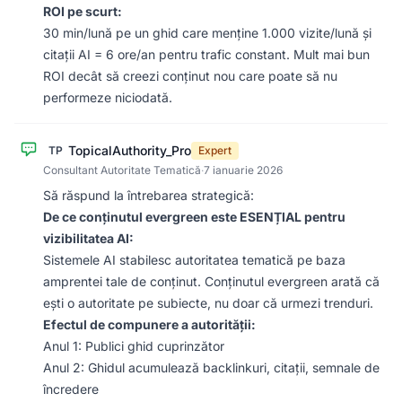
ROI pe scurt:
30 min/lună pe un ghid care menține 1.000 vizite/lună și
citații AI = 6 ore/an pentru trafic constant. Mult mai bun
ROI decât să creezi conținut nou care poate să nu
performeze niciodată.
TopicalAuthority_Pro
TP
Expert
Consultant Autoritate Tematică
·
7 ianuarie 2026
Să răspund la întrebarea strategică:
De ce conținutul evergreen este ESENȚIAL pentru
vizibilitatea AI:
Sistemele AI stabilesc autoritatea tematică pe baza
amprentei tale de conținut. Conținutul evergreen arată că
ești o autoritate pe subiecte, nu doar că urmezi trenduri.
Efectul de compunere a autorității:
Anul 1: Publici ghid cuprinzător
Anul 2: Ghidul acumulează backlinkuri, citații, semnale de
încredere