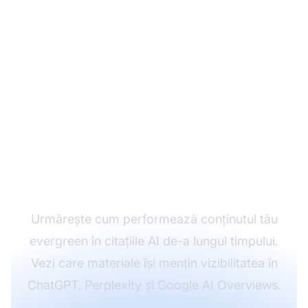
Monitorizează
performanța
conținutului tău
evergreen
Urmărește cum performează conținutul tău
evergreen în citațiile AI de-a lungul timpului.
Vezi care materiale își mențin vizibilitatea în
ChatGPT, Perplexity și Google AI Overviews.