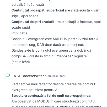
actualizări dăunează
Conținutul proaspăt, superficial are viață scurtă
– vârf
inițial, apoi scade
Conținutul de știri e volatil
– multe citații la început, apoi
scade rapid
Implicația:
Conținutul evergreen este MAI BUN pentru vizibilitate AI
pe termen lung, DAR doar dacă este menținut.
Gândește-te la conținutul evergreen ca la dobândă
compusă – crește în timp cu “depozite” regulate
(actualizări).
AIContentWriter
A
·
7 ianuarie 2026
Perspectiva unui redactor despre crearea de conținut
evergreen optimizat pentru AI:
Structura contează la fel de mult ca prospețimea:
Am observat că MODUL în care structurezi conținutul
evergreen afectează mai mult citațiile AI decât momentul