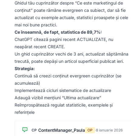
Ghidul tău cuprinzător despre “Ce este marketingul de
conținut” poate rămâne evergreen ca subiect, dar să fie
actualizat cu exemple actuale, statistici proaspete și cele
mai noi bune practici.
Ce înseamnă, de fapt, statistica de 89,7%:
ChatGPT citează pagini recent ACTUALIZATE, nu
neapărat recent CREATE.
Un ghid cuprinzător vechi de 3 ani, actualizat săptămâna
trecută, poate depăși un articol superficial publicat ieri.
Strategia:
Continuă să creezi conținut evergreen cuprinzător (se
acumulează)
Implementează cicluri sistematice de actualizare
Adaugă vizibil mențiuni “Ultima actualizare”
Reîmprospătează regulat statisticile, exemplele și
referințele
ContentManager_Paula
CP
OP
·
8 ianuarie 2026