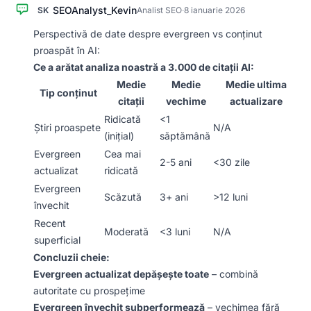
SEOAnalyst_Kevin
SK
Analist SEO
·
8 ianuarie 2026
Perspectivă de date despre evergreen vs conținut
proaspăt în AI:
Ce a arătat analiza noastră a 3.000 de citații AI:
Medie
Medie
Medie ultima
Tip conținut
citații
vechime
actualizare
Ridicată
<1
Știri proaspete
N/A
(inițial)
săptămână
Evergreen
Cea mai
2-5 ani
<30 zile
actualizat
ridicată
Evergreen
Scăzută
3+ ani
>12 luni
învechit
Recent
Moderată
<3 luni
N/A
superficial
Concluzii cheie:
Evergreen actualizat depășește toate
– combină
autoritate cu prospețime
Evergreen învechit subperformează
– vechimea fără