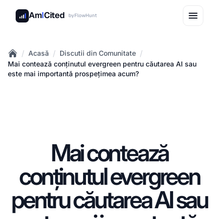
Am
I
Cited
by
FlowHunt
/
/
/
Acasă
Discutii din Comunitate
Home
Mai contează conținutul evergreen pentru căutarea AI sau
este mai importantă prospețimea acum?
Mai contează
conținutul evergreen
pentru căutarea AI sau