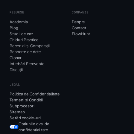
RESURSE
COMPANIE
Academia
Despre
Blog
Contact
Studii de caz
FlowHunt
Ghiduri Practice
Recenzii și Comparații
Rapoarte de date
Glosar
Întrebări Frecvente
Discuții
LEGAL
Politica de Confidențialitate
Termeni și Condiții
Subprocesori
Sitemap
Setări cookie-uri
Opțiunile dvs. de
confidențialitate