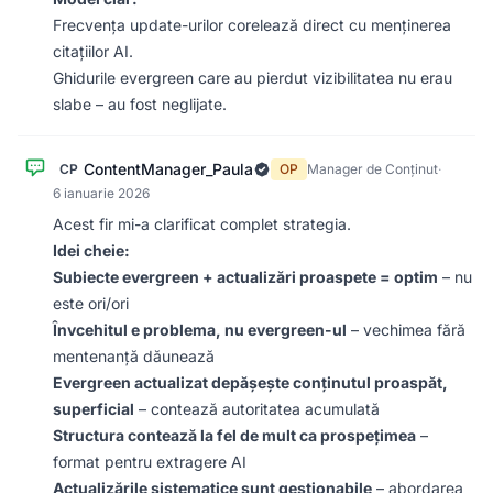
Frecvența update-urilor corelează direct cu menținerea
citațiilor AI.
Ghidurile evergreen care au pierdut vizibilitatea nu erau
slabe – au fost neglijate.
ContentManager_Paula
CP
OP
Manager de Conținut
·
6 ianuarie 2026
Acest fir mi-a clarificat complet strategia.
Idei cheie:
Subiecte evergreen + actualizări proaspete = optim
– nu
este ori/ori
Învcehitul e problema, nu evergreen-ul
– vechimea fără
mentenanță dăunează
Evergreen actualizat depășește conținutul proaspăt,
superficial
– contează autoritatea acumulată
Structura contează la fel de mult ca prospețimea
–
format pentru extragere AI
Actualizările sistematice sunt gestionabile
– abordarea