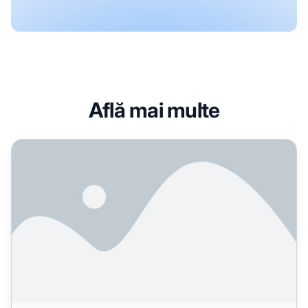
Află mai multe
Sincer, sunt speriat de modul în care AI schimbă SEO – est