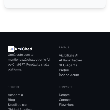
PRODUS
Am
I
Cited
Urmărește cum te
Vizibilitate AI
menționează chatbot-urile AI
AI Rank Tracker
pe ChatGPT, Perplexity și alte
SEO Agents
platforme.
Prețuri
Începe Acum
RESURSE
COMPANIE
Academia
Despre
Blog
Contact
Studii de caz
FlowHunt
Ghiduri Practice