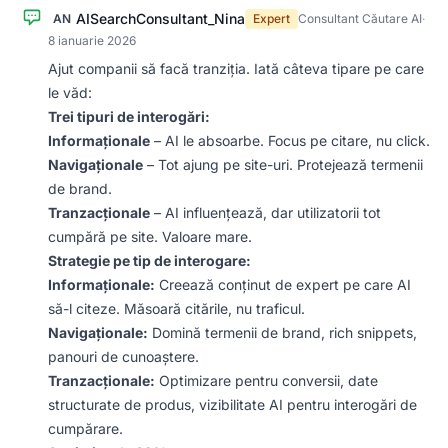
AISearchConsultant_Nina
AN
Expert
Consultant Căutare AI
·
8 ianuarie 2026
Ajut companii să facă tranziția. Iată câteva tipare pe care
le văd:
Trei tipuri de interogări:
Informaționale
– AI le absoarbe. Focus pe citare, nu click.
Navigaționale
– Tot ajung pe site-uri. Protejează termenii
de brand.
Tranzacționale
– AI influențează, dar utilizatorii tot
cumpără pe site. Valoare mare.
Strategie pe tip de interogare:
Informaționale:
Creează conținut de expert pe care AI
să-l citeze. Măsoară citările, nu traficul.
Navigaționale:
Domină termenii de brand, rich snippets,
panouri de cunoaștere.
Tranzacționale:
Optimizare pentru conversii, date
structurate de produs, vizibilitate AI pentru interogări de
cumpărare.