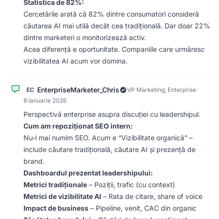
Statistica de 82%:
Cercetările arată că 82% dintre consumatori consideră
căutarea AI mai utilă decât cea tradițională. Dar doar 22%
dintre marketeri o monitorizează activ.
Acea diferență e oportunitate. Companiile care urmăresc
vizibilitatea AI acum vor domina.
EnterpriseMarketer_Chris
EC
VP Marketing, Enterprise
·
8 ianuarie 2026
Perspectivă enterprise asupra discuției cu leadershipul.
Cum am repoziționat SEO intern:
Nu-l mai numim SEO. Acum e “Vizibilitate organică” –
include căutare tradițională, căutare AI și prezență de
brand.
Dashboardul prezentat leadershipului:
Metrici tradiționale
– Poziții, trafic (cu context)
Metrici de vizibilitate AI
– Rata de citare, share of voice
Impact de business
– Pipeline, venit, CAC din organic