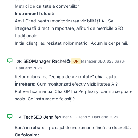
Metrici de calitate a conversiilor
Instrument folosit:
Am I Cited pentru monitorizarea vizibilității AI. Se
integrează direct în raportare, alături de metricile SEO
tradiționale.
Inițial clienții au rezistat noilor metrici. Acum le cer primii.
SEOManager_Rachel
SR
OP
Manager SEO, B2B SaaS
·
9 ianuarie 2026
Reformularea ca “echipa de vizibilitate” chiar ajută.
Întrebare:
Cum monitorizați efectiv vizibilitatea AI?
Pot verifica manual ChatGPT și Perplexity, dar nu se poate
scala. Ce instrumente folosiți?
TechSEO_Jennifer
TJ
Lider SEO Tehnic
·
9 ianuarie 2026
Bună întrebare – peisajul de instrumente încă se dezvoltă.
Ce folosim: