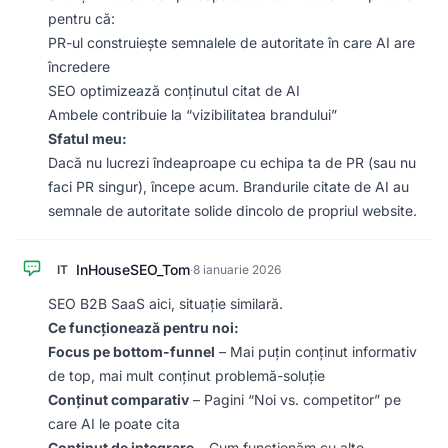
pentru că:
PR-ul construiește semnalele de autoritate în care AI are
încredere
SEO optimizează conținutul citat de AI
Ambele contribuie la “vizibilitatea brandului”
Sfatul meu:
Dacă nu lucrezi îndeaproape cu echipa ta de PR (sau nu
faci PR singur), începe acum. Brandurile citate de AI au
semnale de autoritate solide dincolo de propriul website.
InHouseSEO_Tom
IT
·
8 ianuarie 2026
SEO B2B SaaS aici, situație similară.
Ce funcționează pentru noi:
Focus pe bottom-funnel
– Mai puțin conținut informativ
de top, mai mult conținut problemă-soluție
Conținut comparativ
– Pagini “Noi vs. competitor” pe
care AI le poate cita
Conținut de integrare
– Cum funcționăm cu alte