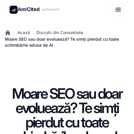
Am
I
Cited
by
FlowHunt
/
/
/
Acasă
Discutii din Comunitate
Home
Moare SEO sau doar evoluează? Te simți pierdut cu toate
schimbările aduse de AI
Moare SEO sau doar
evoluează? Te simți
pierdut cu toate