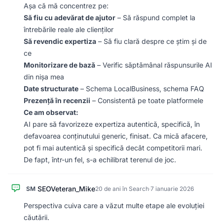
Așa că mă concentrez pe:
Să fiu cu adevărat de ajutor
– Să răspund complet la
întrebările reale ale clienților
Să revendic expertiza
– Să fiu clară despre ce știm și de
ce
Monitorizare de bază
– Verific săptămânal răspunsurile AI
din nișa mea
Date structurate
– Schema LocalBusiness, schema FAQ
Prezență în recenzii
– Consistentă pe toate platformele
Ce am observat:
AI pare să favorizeze expertiza autentică, specifică, în
defavoarea conținutului generic, finisat. Ca mică afacere,
pot fi mai autentică și specifică decât competitorii mari.
De fapt, într-un fel, s-a echilibrat terenul de joc.
SEOVeteran_Mike
SM
20 de ani în Search
·
7 ianuarie 2026
Perspectiva cuiva care a văzut multe etape ale evoluției
căutării.