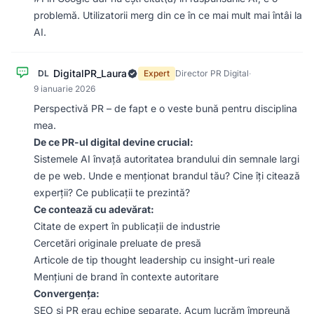
problemă. Utilizatorii merg din ce în ce mai mult mai întâi la
AI.
DigitalPR_Laura
DL
Expert
Director PR Digital
·
9 ianuarie 2026
Perspectivă PR – de fapt e o veste bună pentru disciplina
mea.
De ce PR-ul digital devine crucial:
Sistemele AI învață autoritatea brandului din semnale largi
de pe web. Unde e menționat brandul tău? Cine îți citează
experții? Ce publicații te prezintă?
Ce contează cu adevărat:
Citate de expert în publicații de industrie
Cercetări originale preluate de presă
Articole de tip thought leadership cu insight-uri reale
Mențiuni de brand în contexte autoritare
Convergența:
SEO și PR erau echipe separate. Acum lucrăm împreună