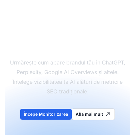
Monitorizează-ți
Brandul în Căutarea AI
Urmărește cum apare brandul tău în ChatGPT,
Perplexity, Google AI Overviews și altele.
Înțelege vizibilitatea ta AI alături de metricile
SEO tradiționale.
Începe Monitorizarea
Află mai mult