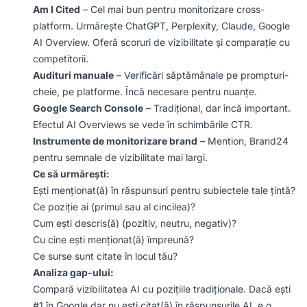
Am I Cited
– Cel mai bun pentru monitorizare cross-
platform. Urmărește ChatGPT, Perplexity, Claude, Google
AI Overview. Oferă scoruri de vizibilitate și comparație cu
competitorii.
Audituri manuale
– Verificări săptămânale pe prompturi-
cheie, pe platforme. Încă necesare pentru nuanțe.
Google Search Console
– Tradițional, dar încă important.
Efectul AI Overviews se vede în schimbările CTR.
Instrumente de monitorizare brand
– Mention, Brand24
pentru semnale de vizibilitate mai largi.
Ce să urmărești:
Ești menționat(ă) în răspunsuri pentru subiectele tale țintă?
Ce poziție ai (primul sau al cincilea)?
Cum ești descris(ă) (pozitiv, neutru, negativ)?
Cu cine ești menționat(ă) împreună?
Ce surse sunt citate în locul tău?
Analiza gap-ului:
Compară vizibilitatea AI cu pozițiile tradiționale. Dacă ești
#1 în Google dar nu ești citat(ă) în răspunsurile AI, e o