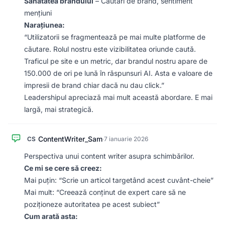
Sănătatea brandului
– Căutări de brand, sentiment
mențiuni
Narațiunea:
“Utilizatorii se fragmentează pe mai multe platforme de
căutare. Rolul nostru este vizibilitatea oriunde caută.
Traficul pe site e un metric, dar brandul nostru apare de
150.000 de ori pe lună în răspunsuri AI. Asta e valoare de
impresii de brand chiar dacă nu dau click.”
Leadershipul apreciază mai mult această abordare. E mai
largă, mai strategică.
ContentWriter_Sam
CS
·
7 ianuarie 2026
Perspectiva unui content writer asupra schimbărilor.
Ce mi se cere să creez:
Mai puțin: “Scrie un articol targetând acest cuvânt-cheie”
Mai mult: “Creează conținut de expert care să ne
poziționeze autoritatea pe acest subiect”
Cum arată asta: