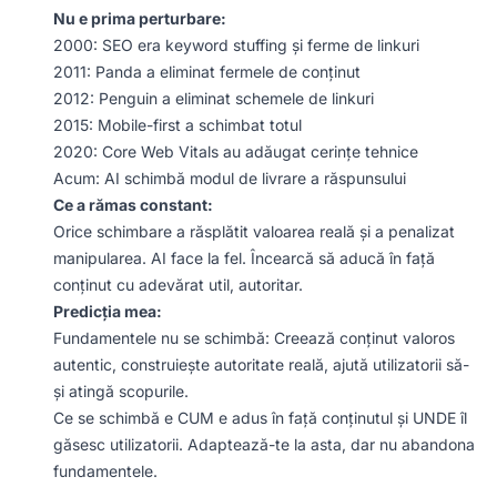
Nu e prima perturbare:
2000: SEO era keyword stuffing și ferme de linkuri
2011: Panda a eliminat fermele de conținut
2012: Penguin a eliminat schemele de linkuri
2015: Mobile-first a schimbat totul
2020: Core Web Vitals au adăugat cerințe tehnice
Acum: AI schimbă modul de livrare a răspunsului
Ce a rămas constant:
Orice schimbare a răsplătit valoarea reală și a penalizat
manipularea. AI face la fel. Încearcă să aducă în față
conținut cu adevărat util, autoritar.
Predicția mea:
Fundamentele nu se schimbă: Creează conținut valoros
autentic, construiește autoritate reală, ajută utilizatorii să-
și atingă scopurile.
Ce se schimbă e CUM e adus în față conținutul și UNDE îl
găsesc utilizatorii. Adaptează-te la asta, dar nu abandona
fundamentele.