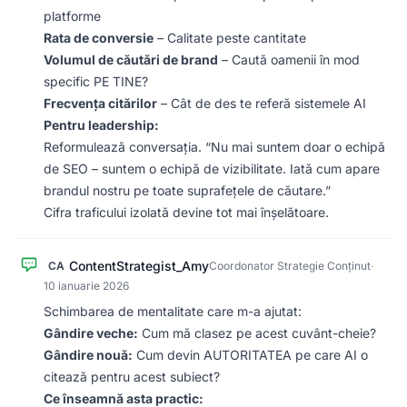
platforme
Rata de conversie
– Calitate peste cantitate
Volumul de căutări de brand
– Caută oamenii în mod
specific PE TINE?
Frecvența citărilor
– Cât de des te referă sistemele AI
Pentru leadership:
Reformulează conversația. “Nu mai suntem doar o echipă
de SEO – suntem o echipă de vizibilitate. Iată cum apare
brandul nostru pe toate suprafețele de căutare.”
Cifra traficului izolată devine tot mai înșelătoare.
ContentStrategist_Amy
CA
Coordonator Strategie Conținut
·
10 ianuarie 2026
Schimbarea de mentalitate care m-a ajutat:
Gândire veche:
Cum mă clasez pe acest cuvânt-cheie?
Gândire nouă:
Cum devin AUTORITATEA pe care AI o
citează pentru acest subiect?
Ce înseamnă asta practic: