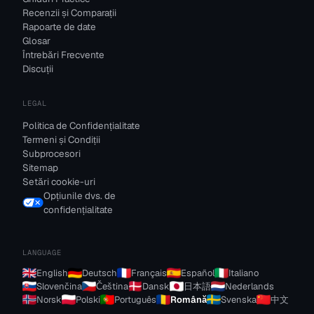
Recenzii și Comparații
Rapoarte de date
Glosar
Întrebări Frecvente
Discuții
LEGAL
Politica de Confidențialitate
Termeni și Condiții
Subprocesori
Sitemap
Setări cookie-uri
Opțiunile dvs. de
confidențialitate
LANGUAGE
English
Deutsch
Français
Español
Italiano
Slovenčina
Čeština
Dansk
日本語
Nederlands
Norsk
Polski
Português
Română
Svenska
中文