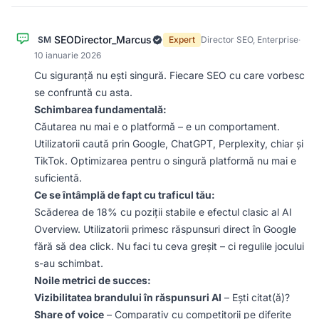
SEODirector_Marcus
SM
Expert
Director SEO, Enterprise
·
10 ianuarie 2026
Cu siguranță nu ești singură. Fiecare SEO cu care vorbesc
se confruntă cu asta.
Schimbarea fundamentală:
Căutarea nu mai e o platformă – e un comportament.
Utilizatorii caută prin Google, ChatGPT, Perplexity, chiar și
TikTok. Optimizarea pentru o singură platformă nu mai e
suficientă.
Ce se întâmplă de fapt cu traficul tău:
Scăderea de 18% cu poziții stabile e efectul clasic al AI
Overview. Utilizatorii primesc răspunsuri direct în Google
fără să dea click. Nu faci tu ceva greșit – ci regulile jocului
s-au schimbat.
Noile metrici de succes:
Vizibilitatea brandului în răspunsuri AI
– Ești citat(ă)?
Share of voice
– Comparativ cu competitorii pe diferite