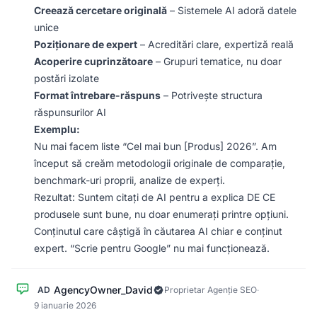
Creează cercetare originală
– Sistemele AI adoră datele
unice
Poziționare de expert
– Acreditări clare, expertiză reală
Acoperire cuprinzătoare
– Grupuri tematice, nu doar
postări izolate
Format întrebare-răspuns
– Potrivește structura
răspunsurilor AI
Exemplu:
Nu mai facem liste “Cel mai bun [Produs] 2026”. Am
început să creăm metodologii originale de comparație,
benchmark-uri proprii, analize de experți.
Rezultat: Suntem citați de AI pentru a explica DE CE
produsele sunt bune, nu doar enumerați printre opțiuni.
Conținutul care câștigă în căutarea AI chiar e conținut
expert. “Scrie pentru Google” nu mai funcționează.
AgencyOwner_David
AD
Proprietar Agenție SEO
·
9 ianuarie 2026