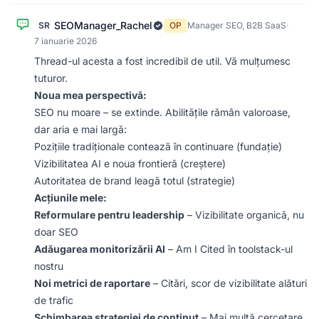
SEOManager_Rachel
SR
OP
Manager SEO, B2B SaaS
·
7 ianuarie 2026
Thread-ul acesta a fost incredibil de util. Vă mulțumesc
tuturor.
Noua mea perspectivă:
SEO nu moare – se extinde. Abilitățile rămân valoroase,
dar aria e mai largă:
Pozițiile tradiționale contează în continuare (fundație)
Vizibilitatea AI e noua frontieră (creștere)
Autoritatea de brand leagă totul (strategie)
Acțiunile mele:
Reformulare pentru leadership
– Vizibilitate organică, nu
doar SEO
Adăugarea monitorizării AI
– Am I Cited în toolstack-ul
nostru
Noi metrici de raportare
– Citări, scor de vizibilitate alături
de trafic
Schimbarea strategiei de conținut
– Mai multă cercetare