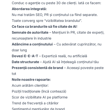
Conduc o agenție cu peste 30 de clienți. Iată ce facem:
Abordarea integrată:
Nu mai tratăm SEO, PR și conținutul ca fiind separate.
Toate converg spre “vizibilitatea brandului”.
Ce face ca brandurile să fie citate de AI:
Semnale de autoritate
– Mențiuni în PR, citate de experți,
recunoaștere în industrie
Adâncime a conținutului
– Cu adevărat cuprinzător, nu
doar lung
Dovezi E-E-A-T
– Expertiză reală, nu artificială
Date structurate
– Ajută AI să înțeleagă conținutul tău
Prezență consistentă de brand
– Aceeași poveste peste
tot
Noile noastre rapoarte:
Acum arătăm clienților:
Poziții tradiționale (încă contează)
Scor de vizibilitate AI pe platforme
Trend de frecvență a citărilor
Sentimentul mențiunilor de brand