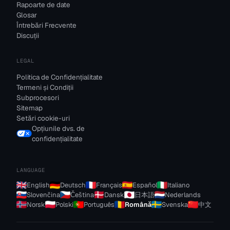
Rapoarte de date
Glosar
Întrebări Frecvente
Discuții
LEGAL
Politica de Confidențialitate
Termeni și Condiții
Subprocesori
Sitemap
Setări cookie-uri
Opțiunile dvs. de
confidențialitate
LANGUAGE
English
Deutsch
Français
Español
Italiano
Slovenčina
Čeština
Dansk
日本語
Nederlands
Norsk
Polski
Português
Română
Svenska
中文