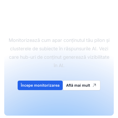
Monitorizează
performanța hub-ului
tău de conținut
Monitorizează cum apar conținutul tău pilon și
clusterele de subiecte în răspunsurile AI. Vezi
care hub-uri de conținut generează vizibilitate
în AI.
Începe monitorizarea
Află mai mult