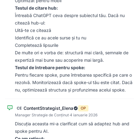
Optimizat pentru mobil
Testul de citare hub:
Întreabă ChatGPT ceva despre subiectul tău. Dacă nu
citează hub-ul:
Uită-te ce citează
Identifică ce au acele surse și tu nu
Completează lipsurile
De multe ori e vorba de: structură mai clară, semnale de
expertiză mai bune sau acoperire mai largă.
Testul de întrebare pentru spoke:
Pentru fiecare spoke, pune întrebarea specifică pe care o
rezolvă. Monitorizează dacă spoke-ul tău este citat. Dacă
nu, optimizează structura și profunzimea acelui spoke.
ContentStrategist_Elena
CE
OP
Manager Strategie de Conținut
·
4 ianuarie 2026
Discuția aceasta mi-a clarificat cum să adaptez hub and
spoke pentru AI.
Ce am reținut: