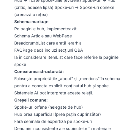
Hub → Toate spoke-urile (evident) Spoke-uri → Hub
(critic, adesea lipsă) Spoke-uri → Spoke-uri conexe
(creează o rețea)
Schema markup:
Pe paginile hub, implementează:
Schema Article sau WebPage
BreadcrumbList care arată ierarhia
FAQPage dacă incluzi secțiuni Q&A
Ia în considerare ItemList care face referire la paginile
spoke
Conexiunea structurată:
Folosește proprietățile „about” și „mentions” în schema
pentru a conecta explicit conținutul hub și spoke.
Sistemele AI pot interpreta aceste relații.
Greșeli comune:
Spoke-uri orfane (nelegate de hub)
Hub prea superficial (prea puțin cuprinzător)
Fără semnale de expertiză pe spoke-uri
Denumiri inconsistente ale subiectelor în materiale