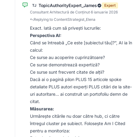
TopicAuthorityExpert_James
TJ
Expert
Consultant Arhitectură de Conținut
·
6 ianuarie 2026
Replying to ContentStrategist_Elena
Exact. Iată cum să privești lucrurile:
Perspectiva AI:
Când se întreabă „Ce este [subiectul tău]?”, AI ia în
calcul:
Ce surse au acoperire cuprinzătoare?
Ce surse demonstrează expertiză?
Ce surse sunt frecvent citate de alții?
Dacă ai o pagină pilon PLUS 15 articole spoke
detaliate PLUS autori experți PLUS citări de la site-
uri autoritare… ai construit un portofoliu demn de
citat.
Măsurarea:
Urmărește citările nu doar către hub, ci către
întregul cluster pe subiect. Folosește Am I Cited
pentru a monitoriza: