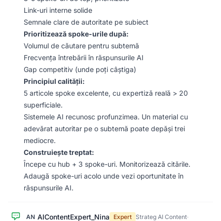
Link-uri interne solide
Semnale clare de autoritate pe subiect
Prioritizează spoke-urile după:
Volumul de căutare pentru subtemă
Frecvența întrebării în răspunsurile AI
Gap competitiv (unde poți câștiga)
Principiul calității:
5 articole spoke excelente, cu expertiză reală > 20
superficiale.
Sistemele AI recunosc profunzimea. Un material cu
adevărat autoritar pe o subtemă poate depăși trei
mediocre.
Construiește treptat:
Începe cu hub + 3 spoke-uri. Monitorizează citările.
Adaugă spoke-uri acolo unde vezi oportunitate în
răspunsurile AI.
AIContentExpert_Nina
AN
Expert
Strateg AI Content
·