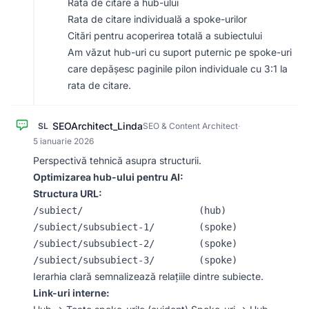
Rata de citare a hub-ului
Rata de citare individuală a spoke-urilor
Citări pentru acoperirea totală a subiectului
Am văzut hub-uri cu suport puternic pe spoke-uri
care depășesc paginile pilon individuale cu 3:1 la
rata de citare.
SEOArchitect_Linda
SL
SEO & Content Architect
·
5 ianuarie 2026
Perspectivă tehnică asupra structurii.
Optimizarea hub-ului pentru AI:
Structura URL:
/subiect/                     (hub)

/subiect/subsubiect-1/        (spoke)

/subiect/subsubiect-2/        (spoke)

Ierarhia clară semnalizează relațiile dintre subiecte.
Link-uri interne: