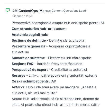
ContentOps_Marcus
CM
Content Operations Lead
·
5 ianuarie 2026
Perspectivă operațională asupra hub and spoke pentru AI.
Cum structurăm hub-urile acum:
Anatomia paginii hub:
Secțiune de definiție
- Definiție clară, citabilă
Prezentare generală
- Acoperire cuprinzătoare a
subiectului
Sumare de subteme
- Fiecare cu link către spoke
Secțiune FAQ
- Întrebări frecvente răspunse
Perspectivă de expert
- Credibilitatea autorului
Resurse
- Link-uri către spoke-uri și autorități externe
Ce s-a schimbat pentru AI:
Anterior: Hub-urile erau axate pe navigare. „Acesta e
subiectul, aici afli mai multe.”
Acum: Hub-urile trebuie să fie și standalone, demne de
citat. AI poate cita direct hub-ul, nu trimite mereu către