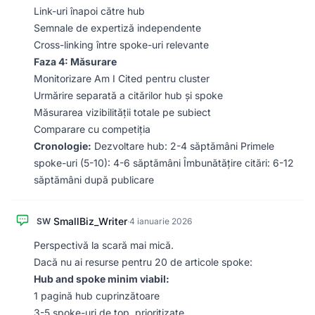
Link-uri înapoi către hub
Semnale de expertiză independente
Cross-linking între spoke-uri relevante
Faza 4: Măsurare
Monitorizare Am I Cited pentru cluster
Urmărire separată a citărilor hub și spoke
Măsurarea vizibilității totale pe subiect
Comparare cu competiția
Cronologie:
Dezvoltare hub: 2-4 săptămâni Primele
spoke-uri (5-10): 4-6 săptămâni Îmbunătățire citări: 6-12
săptămâni după publicare
SmallBiz_Writer
SW
·
4 ianuarie 2026
Perspectivă la scară mai mică.
Dacă nu ai resurse pentru 20 de articole spoke:
Hub and spoke minim viabil:
1 pagină hub cuprinzătoare
3-5 spoke-uri de top, prioritizate