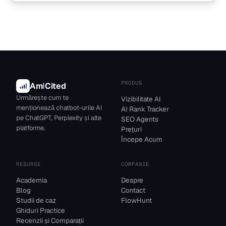
PRODUS
Am
I
Cited
Urmărește cum te
Vizibilitate AI
menționează chatbot-urile AI
AI Rank Tracker
pe ChatGPT, Perplexity și alte
SEO Agents
platforme.
Prețuri
Începe Acum
RESURSE
COMPANIE
Academia
Despre
Blog
Contact
Studii de caz
FlowHunt
Ghiduri Practice
Recenzii și Comparații