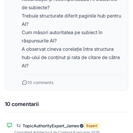
de subiecte?
Trebuie structurate diferit paginile hub pentru
AI?
Cum măsori autoritatea pe subiect în
răspunsurile AI?
A observat cineva corelație între structura
hub-ului de conținut și rata de citare de către
AI?
10 comments
10 comentarii
TopicAuthorityExpert_James
TJ
Expert
Consultant Arhitectură de Conținut
·
6 ianuarie 2026