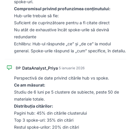
spoke-uri.
Compromisul privind profunzimea conținutului:
Hub-urile trebuie să fie:
Suficient de cuprinzătoare pentru a fi citate direct
Nu atât de exhaustive încât spoke-urile să devină
redundante
Echilibru: Hub-ul răspunde „ce” și „de ce” la modul
general. Spoke-urile răspund la „cum” specifice, în detaliu.
DataAnalyst_Priya
DP
·
5 ianuarie 2026
Perspectivă de date privind citările hub vs spoke.
Ce am măsurat:
Studiu de 6 luni pe 5 clustere de subiecte, peste 50 de
materiale totale.
Distribuția citărilor:
Pagini hub: 45% din citările clusterului
Top 3 spoke-uri: 35% din citări
Restul spoke-urilor: 20% din citări