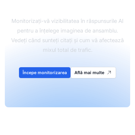
asupra traficului vostru
Monitorizați-vă vizibilitatea în răspunsurile AI
pentru a înțelege imaginea de ansamblu.
Vedeți când sunteți citați și cum vă afectează
mixul total de trafic.
Începe monitorizarea
Află mai multe