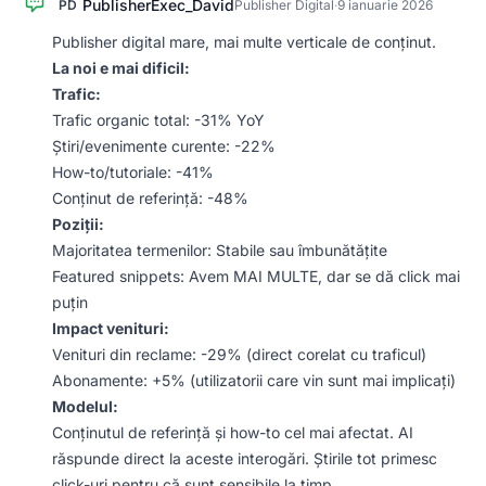
PublisherExec_David
PD
Publisher Digital
·
9 ianuarie 2026
Publisher digital mare, mai multe verticale de conținut.
La noi e mai dificil:
Trafic:
Trafic organic total: -31% YoY
Știri/evenimente curente: -22%
How-to/tutoriale: -41%
Conținut de referință: -48%
Poziții:
Majoritatea termenilor: Stabile sau îmbunătățite
Featured snippets: Avem MAI MULTE, dar se dă click mai
puțin
Impact venituri:
Venituri din reclame: -29% (direct corelat cu traficul)
Abonamente: +5% (utilizatorii care vin sunt mai implicați)
Modelul:
Conținutul de referință și how-to cel mai afectat. AI
răspunde direct la aceste interogări. Știrile tot primesc
click-uri pentru că sunt sensibile la timp.