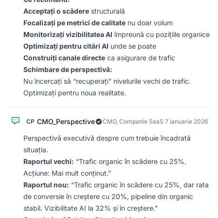
Acceptați o scădere
structurală
Focalizați pe metrici de calitate
nu doar volum
Monitorizați vizibilitatea AI
împreună cu pozițiile organice
Optimizați pentru citări AI
unde se poate
Construiți canale directe
ca asigurare de trafic
Schimbare de perspectivă:
Nu încercați să “recuperați” nivelurile vechi de trafic.
Optimizați pentru noua realitate.
CMO_Perspective
CP
CMO, Companie SaaS
·
7 ianuarie 2026
Perspectivă executivă despre cum trebuie încadrată
situația.
Raportul vechi:
“Trafic organic în scădere cu 25%.
Acțiune: Mai mult conținut.”
Raportul nou:
“Trafic organic în scădere cu 25%, dar rata
de conversie în creștere cu 20%, pipeline din organic
stabil. Vizibilitate AI la 32% și în creștere.”