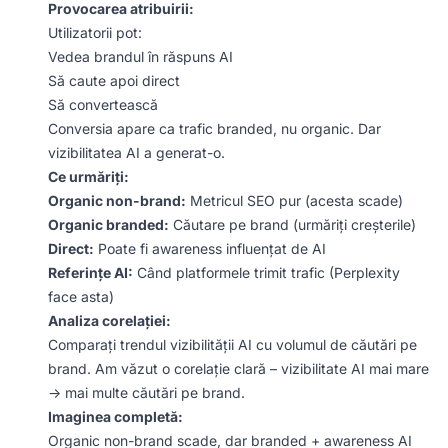
Provocarea atribuirii:
Utilizatorii pot:
Vedea brandul în răspuns AI
Să caute apoi direct
Să convertească
Conversia apare ca trafic branded, nu organic. Dar
vizibilitatea AI a generat-o.
Ce urmăriți:
Organic non-brand:
Metricul SEO pur (acesta scade)
Organic branded:
Căutare pe brand (urmăriți creșterile)
Direct:
Poate fi awareness influențat de AI
Referințe AI:
Când platformele trimit trafic (Perplexity
face asta)
Analiza corelației:
Comparați trendul vizibilității AI cu volumul de căutări pe
brand. Am văzut o corelație clară – vizibilitate AI mai mare
→ mai multe căutări pe brand.
Imaginea completă:
Organic non-brand scade, dar branded + awareness AI