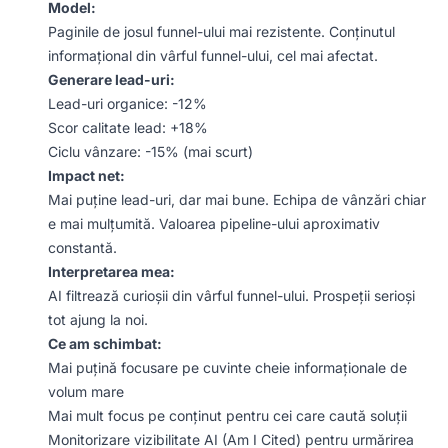
Model:
Paginile de josul funnel-ului mai rezistente. Conținutul
informațional din vârful funnel-ului, cel mai afectat.
Generare lead-uri:
Lead-uri organice: -12%
Scor calitate lead: +18%
Ciclu vânzare: -15% (mai scurt)
Impact net:
Mai puține lead-uri, dar mai bune. Echipa de vânzări chiar
e mai mulțumită. Valoarea pipeline-ului aproximativ
constantă.
Interpretarea mea:
AI filtrează curioșii din vârful funnel-ului. Prospeții serioși
tot ajung la noi.
Ce am schimbat:
Mai puțină focusare pe cuvinte cheie informaționale de
volum mare
Mai mult focus pe conținut pentru cei care caută soluții
Monitorizare vizibilitate AI (Am I Cited) pentru urmărirea