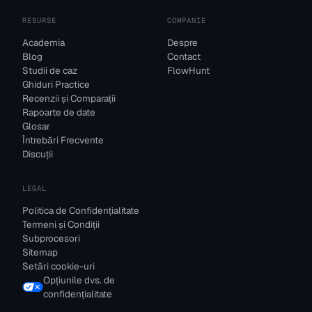
RESURSE
COMPANIE
Academia
Despre
Blog
Contact
Studii de caz
FlowHunt
Ghiduri Practice
Recenzii și Comparații
Rapoarte de date
Glosar
Întrebări Frecvente
Discuții
LEGAL
Politica de Confidențialitate
Termeni și Condiții
Subprocesori
Sitemap
Setări cookie-uri
Opțiunile dvs. de
confidențialitate