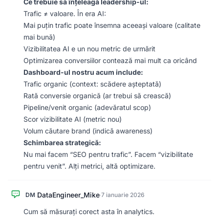
Ce trebuie să înțeleagă leadership-ul:
Trafic ≠ valoare. În era AI:
Mai puțin trafic poate însemna aceeași valoare (calitate
mai bună)
Vizibilitatea AI e un nou metric de urmărit
Optimizarea conversiilor contează mai mult ca oricând
Dashboard-ul nostru acum include:
Trafic organic (context: scădere așteptată)
Rată conversie organică (ar trebui să crească)
Pipeline/venit organic (adevăratul scop)
Scor vizibilitate AI (metric nou)
Volum căutare brand (indică awareness)
Schimbarea strategică:
Nu mai facem “SEO pentru trafic”. Facem “vizibilitate
pentru venit”. Alți metrici, altă optimizare.
DataEngineer_Mike
DM
·
7 ianuarie 2026
Cum să măsurați corect asta în analytics.