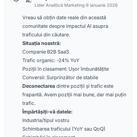
AC
Lider Analitică Marketing
·
9 ianuarie 2026
Vreau să obțin date reale din această
comunitate despre impactul AI asupra
traficului din căutare.
Situația noastră:
Companie B2B SaaS
Trafic organic: -24% YoY
Poziții în clasament: Ușor îmbunătățite
Conversii: Surprinzător de stabile
Deconectarea
dintre poziții și trafic este
frapantă. Avem poziții mai bune, dar mai puțin
trafic.
Împărtășiți-vă datele:
Industria/tipul vostru
Schimbarea traficului (YoY sau QoQ)