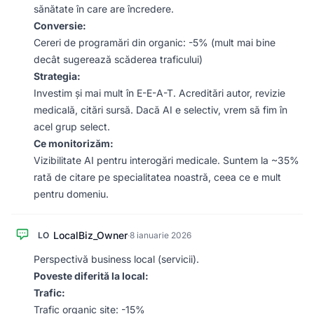
sănătate în care are încredere.
Conversie:
Cereri de programări din organic: -5% (mult mai bine
decât sugerează scăderea traficului)
Strategia:
Investim și mai mult în E-E-A-T. Acreditări autor, revizie
medicală, citări sursă. Dacă AI e selectiv, vrem să fim în
acel grup select.
Ce monitorizăm:
Vizibilitate AI pentru interogări medicale. Suntem la ~35%
rată de citare pe specialitatea noastră, ceea ce e mult
pentru domeniu.
LocalBiz_Owner
LO
·
8 ianuarie 2026
Perspectivă business local (servicii).
Poveste diferită la local:
Trafic:
Trafic organic site: -15%