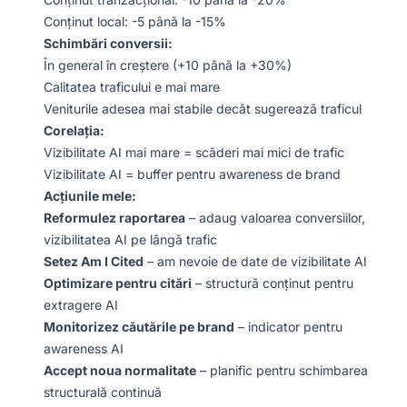
Conținut local: -5 până la -15%
Schimbări conversii:
În general în creștere (+10 până la +30%)
Calitatea traficului e mai mare
Veniturile adesea mai stabile decât sugerează traficul
Corelația:
Vizibilitate AI mai mare = scăderi mai mici de trafic
Vizibilitate AI = buffer pentru awareness de brand
Acțiunile mele:
Reformulez raportarea
– adaug valoarea conversiilor,
vizibilitatea AI pe lângă trafic
Setez Am I Cited
– am nevoie de date de vizibilitate AI
Optimizare pentru citări
– structură conținut pentru
extragere AI
Monitorizez căutările pe brand
– indicator pentru
awareness AI
Accept noua normalitate
– planific pentru schimbarea
structurală continuă