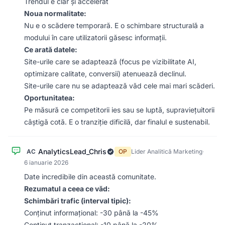
Trendul e clar și accelerat
Noua normalitate:
Nu e o scădere temporară. E o schimbare structurală a
modului în care utilizatorii găsesc informații.
Ce arată datele:
Site-urile care se adaptează (focus pe vizibilitate AI,
optimizare calitate, conversii) atenuează declinul.
Site-urile care nu se adaptează văd cele mai mari scăderi.
Oportunitatea:
Pe măsură ce competitorii ies sau se luptă, supraviețuitorii
câștigă cotă. E o tranziție dificilă, dar finalul e sustenabil.
AnalyticsLead_Chris
AC
OP
Lider Analitică Marketing
·
6 ianuarie 2026
Date incredibile din această comunitate.
Rezumatul a ceea ce văd:
Schimbări trafic (interval tipic):
Conținut informațional: -30 până la -45%
Conținut tranzacțional: -10 până la -20%