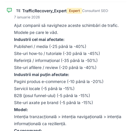
TrafficRecovery_Expert
TE
Expert
Consultant SEO
·
7 ianuarie 2026
Ajut companii să navigheze aceste schimbări de trafic.
Modele pe care le văd.
Industrii cel mai afectate:
Publisheri / media (-25 până la -40%)
Site-uri how-to / tutoriale (-30 până la -45%)
Referință / informațional (-35 până la -50%)
Site-uri afiliere / review (-20 până la -40%)
Industrii mai puțin afectate:
Pagini produs e-commerce (-10 până la -20%)
Servicii locale (-5 până la -15%)
B2B (josul funnel-ului) (-5 până la -15%)
Site-uri axate pe brand (-5 până la -15%)
Model:
Intenția tranzacțională > intenția navigațională > intenția
informațională ca reziliență.
Ce recomand: