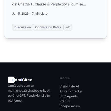
din ChatGPT, Claude și Perplexity și cum se
compar...
Jan 5, 2026
7 min citire
Discussion
Conversion Rates
+2
PRODUS
Am
I
Cited
Urmărește cum te
Vizibilitate AI
menționează chatbot-urile AI
AI Rank Tracker
pe ChatGPT, Perplexity și alte
SEO Agents
platforme.
Prețuri
Începe Acum