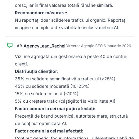
cresc, iar în final valoarea totală rămâne similară.
Recomandare măsurare:
Nu raportați doar scăderea traficului organic. Raportați
imaginea completă de vizibilitate inclusiv metrici AI.
AgencyLead_Rachel
AR
Director Agenție SEO
·
6 ianuarie 2026
Viziune agregată din gestionarea a peste 40 de conturi
clienți.
Distribuția clienților:
35% cu scădere semnificativă a traficului (>25%)
45% cu scădere moderată (10-25%)
15% cu scădere minoră (<10%)
5% cu creștere trafic (câștigători la vizibilitate AI)
Factor comun la cei mai puțin afectați:
Prezență de brand puternică, autoritate mare, structură
de conținut optimizată AI.
Factor comun la cei mai afectați:
Conținut generic, focus informațional, diferențiere slabă de