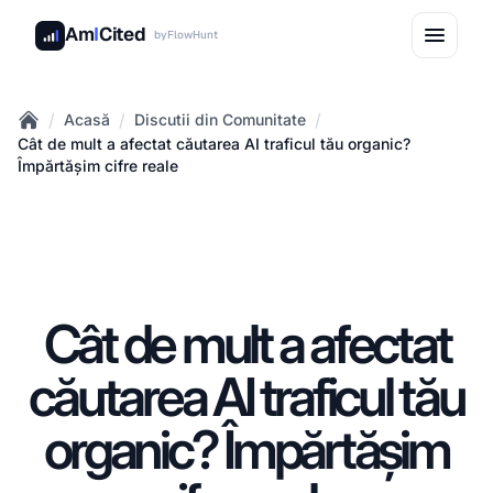
Am
I
Cited
by
FlowHunt
/
/
/
Acasă
Discutii din Comunitate
Home
Cât de mult a afectat căutarea AI traficul tău organic?
Împărtășim cifre reale
Cât de mult a afectat
căutarea AI traficul tău
organic? Împărtășim