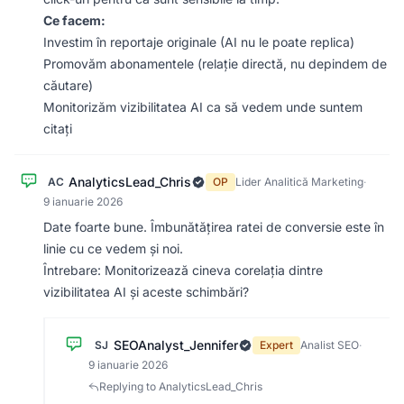
Ce facem:
Investim în reportaje originale (AI nu le poate replica)
Promovăm abonamentele (relație directă, nu depindem de
căutare)
Monitorizăm vizibilitatea AI ca să vedem unde suntem
citați
AnalyticsLead_Chris
AC
OP
Lider Analitică Marketing
·
9 ianuarie 2026
Date foarte bune. Îmbunătățirea ratei de conversie este în
linie cu ce vedem și noi.
Întrebare: Monitorizează cineva corelația dintre
vizibilitatea AI și aceste schimbări?
SEOAnalyst_Jennifer
SJ
Expert
Analist SEO
·
9 ianuarie 2026
Replying to AnalyticsLead_Chris