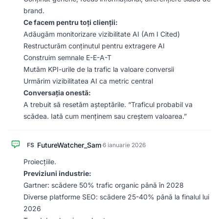
brand.
Ce facem pentru toți clienții:
Adăugăm monitorizare vizibilitate AI (Am I Cited)
Restructurăm conținutul pentru extragere AI
Construim semnale E-E-A-T
Mutăm KPI-urile de la trafic la valoare conversii
Urmărim vizibilitatea AI ca metric central
Conversația onestă:
A trebuit să resetăm așteptările. “Traficul probabil va
scădea. Iată cum menținem sau creștem valoarea.”
FutureWatcher_Sam
FS
·
6 ianuarie 2026
Proiecțiile.
Previziuni industrie:
Gartner: scădere 50% trafic organic până în 2028
Diverse platforme SEO: scădere 25-40% până la finalul lui
2026