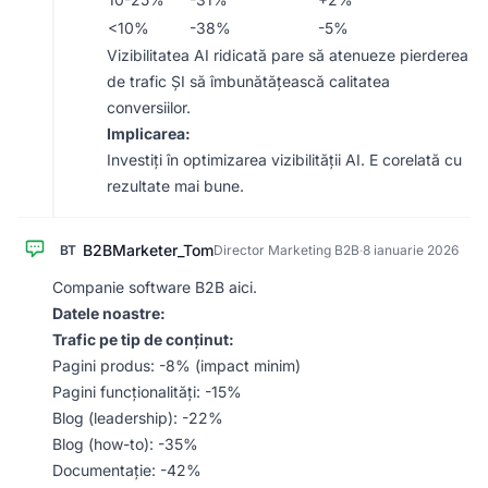
<10%
-38%
-5%
Vizibilitatea AI ridicată pare să atenueze pierderea
de trafic ȘI să îmbunătățească calitatea
conversiilor.
Implicarea:
Investiți în optimizarea vizibilității AI. E corelată cu
rezultate mai bune.
B2BMarketer_Tom
BT
Director Marketing B2B
·
8 ianuarie 2026
Companie software B2B aici.
Datele noastre:
Trafic pe tip de conținut:
Pagini produs: -8% (impact minim)
Pagini funcționalități: -15%
Blog (leadership): -22%
Blog (how-to): -35%
Documentație: -42%