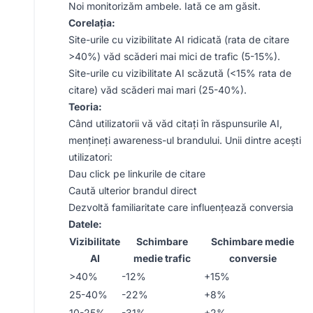
Noi monitorizăm ambele. Iată ce am găsit.
Corelația:
Site-urile cu vizibilitate AI ridicată (rata de citare
>40%) văd scăderi mai mici de trafic (5-15%).
Site-urile cu vizibilitate AI scăzută (<15% rata de
citare) văd scăderi mai mari (25-40%).
Teoria:
Când utilizatorii vă văd citați în răspunsurile AI,
mențineți awareness-ul brandului. Unii dintre acești
utilizatori:
Dau click pe linkurile de citare
Caută ulterior brandul direct
Dezvoltă familiaritate care influențează conversia
Datele:
Vizibilitate
Schimbare
Schimbare medie
AI
medie trafic
conversie
>40%
-12%
+15%
25-40%
-22%
+8%
10-25%
-31%
+2%