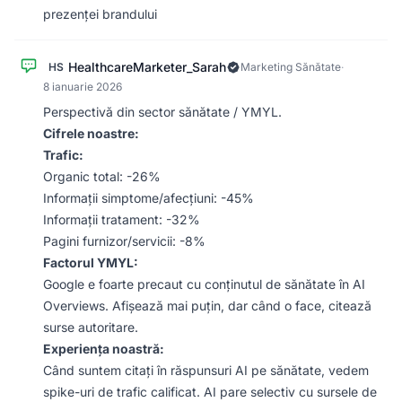
prezenței brandului
HealthcareMarketer_Sarah
HS
Marketing Sănătate
·
8 ianuarie 2026
Perspectivă din sector sănătate / YMYL.
Cifrele noastre:
Trafic:
Organic total: -26%
Informații simptome/afecțiuni: -45%
Informații tratament: -32%
Pagini furnizor/servicii: -8%
Factorul YMYL:
Google e foarte precaut cu conținutul de sănătate în AI
Overviews. Afișează mai puțin, dar când o face, citează
surse autoritare.
Experiența noastră:
Când suntem citați în răspunsuri AI pe sănătate, vedem
spike-uri de trafic calificat. AI pare selectiv cu sursele de