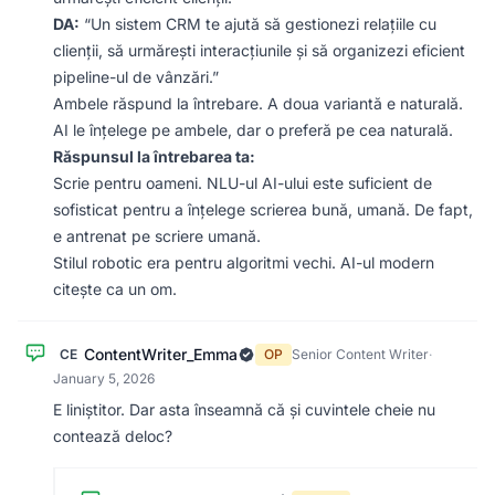
DA:
“Un sistem CRM te ajută să gestionezi relațiile cu
clienții, să urmărești interacțiunile și să organizezi eficient
pipeline-ul de vânzări.”
Ambele răspund la întrebare. A doua variantă e naturală.
AI le înțelege pe ambele, dar o preferă pe cea naturală.
Răspunsul la întrebarea ta:
Scrie pentru oameni. NLU-ul AI-ului este suficient de
sofisticat pentru a înțelege scrierea bună, umană. De fapt,
e antrenat pe scriere umană.
Stilul robotic era pentru algoritmi vechi. AI-ul modern
citește ca un om.
ContentWriter_Emma
CE
OP
Senior Content Writer
·
January 5, 2026
E liniștitor. Dar asta înseamnă că și cuvintele cheie nu
contează deloc?