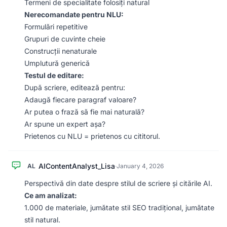
Termeni de specialitate folosiți natural
Nerecomandate pentru NLU:
Formulări repetitive
Grupuri de cuvinte cheie
Construcții nenaturale
Umplutură generică
Testul de editare:
După scriere, editează pentru:
Adaugă fiecare paragraf valoare?
Ar putea o frază să fie mai naturală?
Ar spune un expert așa?
Prietenos cu NLU = prietenos cu cititorul.
AIContentAnalyst_Lisa
AL
·
January 4, 2026
Perspectivă din date despre stilul de scriere și citările AI.
Ce am analizat:
1.000 de materiale, jumătate stil SEO tradițional, jumătate
stil natural.