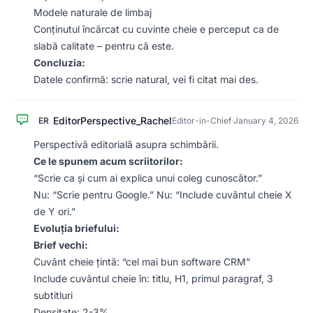
Modele naturale de limbaj
Conținutul încărcat cu cuvinte cheie e perceput ca de
slabă calitate – pentru că este.
Concluzia:
Datele confirmă: scrie natural, vei fi citat mai des.
EditorPerspective_Rachel
ER
Editor-in-Chief
·
January 4, 2026
Perspectivă editorială asupra schimbării.
Ce le spunem acum scriitorilor:
“Scrie ca și cum ai explica unui coleg cunoscător.”
Nu: “Scrie pentru Google.” Nu: “Include cuvântul cheie X
de Y ori.”
Evoluția briefului:
Brief vechi:
Cuvânt cheie țintă: “cel mai bun software CRM”
Include cuvântul cheie în: titlu, H1, primul paragraf, 3
subtitluri
Densitate: 2-3%