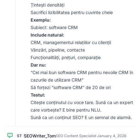
Țintești densități
Sacrifici lizibilitatea pentru cuvinte cheie
Exemplu:
Subiect: software CRM
Include natural:
CRM, managementul relațiilor cu clienții
Vânzări, pipeline, contacte
Funcționalități, prețuri, comparație
Dar nu:
“Cel mai bun software CRM pentru nevoile CRM în
cazurile de utilizare CRM”
Să forțezi “software CRM” de 20 de ori
Testul:
Citește conținutul cu voce tare. Sună ca un expert
care vorbește? E bine pentru NLU.
Sună ca un conținut SEO? E un semnal de alarmă.
SEOWriter_Tom
ST
SEO Content Specialist
·
January 4, 2026