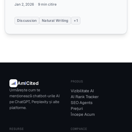
vizibilitat...
Jan 2, 2026
9 min citire
Discussion
Natural Writing
+1
PRODUS
Am
I
Cited
Urmărește cum te
Vizibilitate AI
menționează chatbot-urile AI
AI Rank Tracker
pe ChatGPT, Perplexity și alte
SEO Agents
platforme.
Prețuri
Începe Acum
RESURSE
COMPANIE