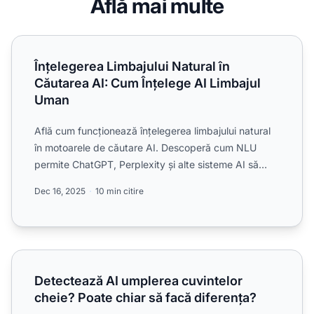
Află mai multe
Înțelegerea Limbajului Natural în Căutarea AI: Cum Înțele
Înțelegerea Limbajului Natural în
Căutarea AI: Cum Înțelege AI Limbajul
Uman
Află cum funcționează înțelegerea limbajului natural
în motoarele de căutare AI. Descoperă cum NLU
permite ChatGPT, Perplexity și alte sisteme AI să
înțeleagă i...
Dec 16, 2025
10 min citire
Detectează AI umplerea cuvintelor cheie? Poate chiar să f
Detectează AI umplerea cuvintelor
cheie? Poate chiar să facă diferența?