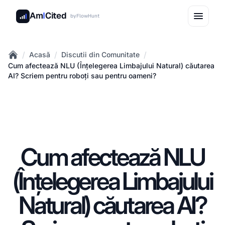
Am
I
Cited
by
FlowHunt
/
/
/
Acasă
Discutii din Comunitate
Home
Cum afectează NLU (Înțelegerea Limbajului Natural) căutarea
AI? Scriem pentru roboți sau pentru oameni?
Cum afectează NLU
(Înțelegerea Limbajului
Natural) căutarea AI?