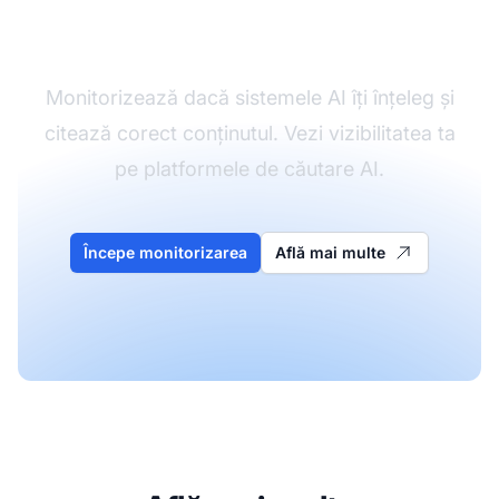
înțelege AI-ul
Monitorizează dacă sistemele AI îți înțeleg și
citează corect conținutul. Vezi vizibilitatea ta
pe platformele de căutare AI.
Începe monitorizarea
Află mai multe