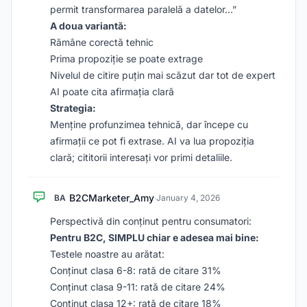
permit transformarea paralelă a datelor…”
A doua variantă:
Rămâne corectă tehnic
Prima propoziție se poate extrage
Nivelul de citire puțin mai scăzut dar tot de expert
AI poate cita afirmația clară
Strategia:
Menține profunzimea tehnică, dar începe cu
afirmații ce pot fi extrase. AI va lua propoziția
clară; cititorii interesați vor primi detaliile.
B2CMarketer_Amy
BA
·
January 4, 2026
Perspectivă din conținut pentru consumatori:
Pentru B2C, SIMPLU chiar e adesea mai bine:
Testele noastre au arătat:
Conținut clasa 6-8: rată de citare 31%
Conținut clasa 9-11: rată de citare 24%
Conținut clasa 12+: rată de citare 18%