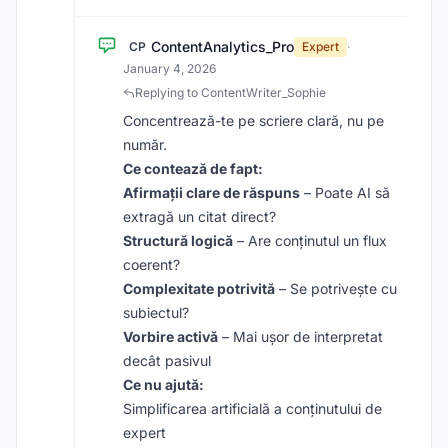
ContentAnalytics_Pro
CP
Expert
·
January 4, 2026
Replying to ContentWriter_Sophie
Concentrează-te pe scriere clară, nu pe
număr.
Ce contează de fapt:
Afirmații clare de răspuns
– Poate AI să
extragă un citat direct?
Structură logică
– Are conținutul un flux
coerent?
Complexitate potrivită
– Se potrivește cu
subiectul?
Vorbire activă
– Mai ușor de interpretat
decât pasivul
Ce nu ajută:
Simplificarea artificială a conținutului de
expert