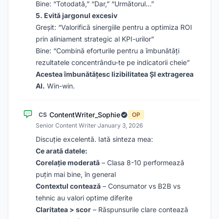
Bine: “Totodată,” “Dar,” “Următorul…”
5. Evită jargonul excesiv
Greșit: “Valorifică sinergiile pentru a optimiza ROI
prin aliniament strategic al KPI-urilor”
Bine: “Combină eforturile pentru a îmbunătăți
rezultatele concentrându-te pe indicatorii cheie”
Acestea îmbunătățesc lizibilitatea ȘI extragerea
AI.
Win-win.
ContentWriter_Sophie
CS
OP
Senior Content Writer
·
January 3, 2026
Discuție excelentă. Iată sinteza mea:
Ce arată datele:
Corelație moderată
– Clasa 8-10 performează
puțin mai bine, în general
Contextul contează
– Consumator vs B2B vs
tehnic au valori optime diferite
Claritatea > scor
– Răspunsurile clare contează