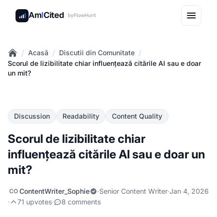
Am
I
Cited
by
FlowHunt
/
/
/
Acasă
Discutii din Comunitate
Home
Scorul de lizibilitate chiar influențează citările AI sau e doar
un mit?
Discussion
Readability
Content Quality
Scorul de lizibilitate chiar
influențează citările AI sau e doar un
mit?
ContentWriter_Sophie
·
Senior Content Writer
·
Jan 4, 2026
CO
·
71 upvotes
·
8 comments