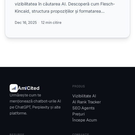
vizibilitatea în căutarea AI. Descoperă cum Flesch-
Kincaid, structura propozițiilor și formatarea
conținutului...
Dec 16, 2025
12 min citire
PRODUS
Am
I
Cited
Urmărește cum te
Vizibilitate AI
menționează chatbot-urile AI
AI Rank Tracker
pe ChatGPT, Perplexity și alte
SEO Agents
platforme.
Prețuri
Începe Acum
RESURSE
COMPANIE