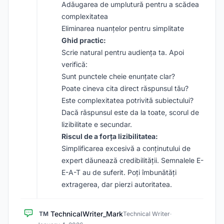
Adăugarea de umplutură pentru a scădea
complexitatea
Eliminarea nuanțelor pentru simplitate
Ghid practic:
Scrie natural pentru audiența ta. Apoi
verifică:
Sunt punctele cheie enunțate clar?
Poate cineva cita direct răspunsul tău?
Este complexitatea potrivită subiectului?
Dacă răspunsul este da la toate, scorul de
lizibilitate e secundar.
Riscul de a forța lizibilitatea:
Simplificarea excesivă a conținutului de
expert dăunează credibilității. Semnalele E-
E-A-T au de suferit. Poți îmbunătăți
extragerea, dar pierzi autoritatea.
TechnicalWriter_Mark
TM
Technical Writer
·