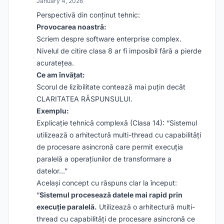
January 4, 2026
Perspectivă din conținut tehnic:
Provocarea noastră:
Scriem despre software enterprise complex.
Nivelul de citire clasa 8 ar fi imposibil fără a pierde
acuratețea.
Ce am învățat:
Scorul de lizibilitate contează mai puțin decât
CLARITATEA RĂSPUNSULUI.
Exemplu:
Explicație tehnică complexă (Clasa 14): “Sistemul
utilizează o arhitectură multi-thread cu capabilități
de procesare asincronă care permit execuția
paralelă a operațiunilor de transformare a
datelor…”
Același concept cu răspuns clar la început:
“
Sistemul procesează datele mai rapid prin
execuție paralelă.
Utilizează o arhitectură multi-
thread cu capabilități de procesare asincronă ce