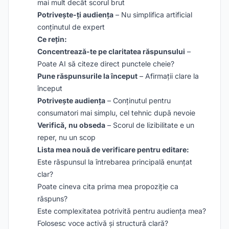
mai mult decât scorul brut
Potrivește-ți audiența
– Nu simplifica artificial
conținutul de expert
Ce rețin:
Concentrează-te pe claritatea răspunsului
–
Poate AI să citeze direct punctele cheie?
Pune răspunsurile la început
– Afirmații clare la
început
Potrivește audiența
– Conținutul pentru
consumatori mai simplu, cel tehnic după nevoie
Verifică, nu obseda
– Scorul de lizibilitate e un
reper, nu un scop
Lista mea nouă de verificare pentru editare:
Este răspunsul la întrebarea principală enunțat
clar?
Poate cineva cita prima mea propoziție ca
răspuns?
Este complexitatea potrivită pentru audiența mea?
Folosesc voce activă și structură clară?