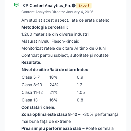
ContentAnalytics_Pro
CP
Expert
Content Analytics Director
·
January 4, 2026
Am studiat acest aspect. Iată ce arată datele:
Metodologia cercetării:
1.200 materiale din diverse industrii
Măsurat nivelul Flesch-Kincaid
Monitorizat ratele de citare AI timp de 6 luni
Controlat pentru subiect, autoritate și noutate
Rezultate:
Nivel de citire
Rată de citare
Index
Clasa 5-7
18%
0.9
Clasa 8-10
24%
1.2
Clasa 11-12
21%
1.05
Clasa 13+
16%
0.8
Constatări cheie:
Zona optimă este clasa 8-10
– ~30% performanță
mai bună față de extreme
Prea simplu performează slab
– Poate semnala