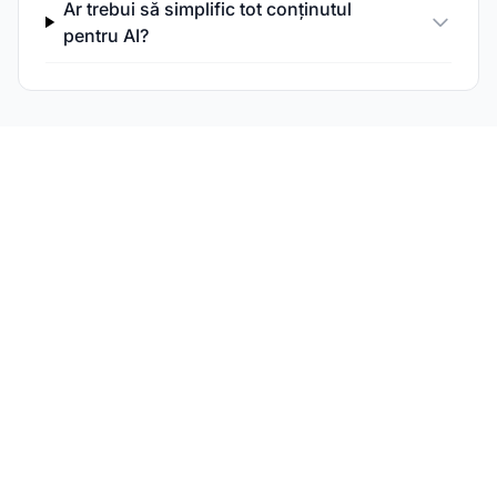
Ar trebui să simplific tot conținutul
pentru AI?
Monitorizează
performanța
conținutului tău în AI