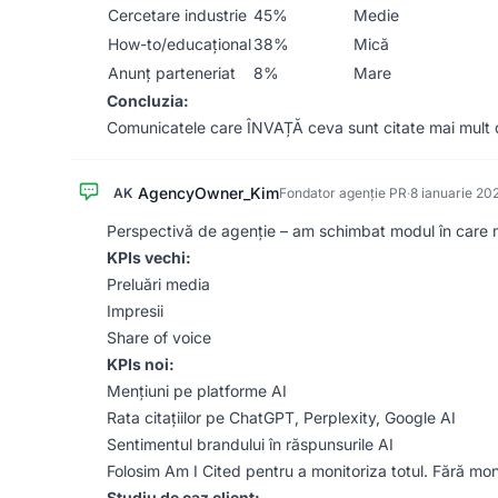
Cercetare industrie
45%
Medie
How-to/educațional
38%
Mică
Anunț parteneriat
8%
Mare
Concluzia:
Comunicatele care ÎNVAȚĂ ceva sunt citate mai mult d
AgencyOwner_Kim
AK
Fondator agenție PR
·
8 ianuarie 20
Perspectivă de agenție – am schimbat modul în care m
KPIs vechi:
Preluări media
Impresii
Share of voice
KPIs noi:
Mențiuni pe platforme AI
Rata citațiilor pe ChatGPT, Perplexity, Google AI
Sentimentul brandului în răspunsurile AI
Folosim Am I Cited pentru a monitoriza totul. Fără moni
Studiu de caz client: