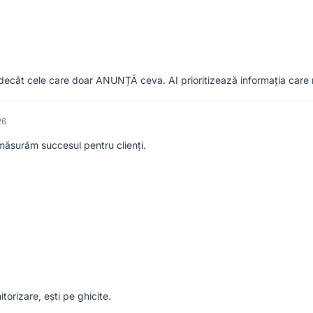
ecât cele care doar ANUNȚĂ ceva. AI prioritizează informația care r
26
ăsurăm succesul pentru clienți.
torizare, ești pe ghicite.