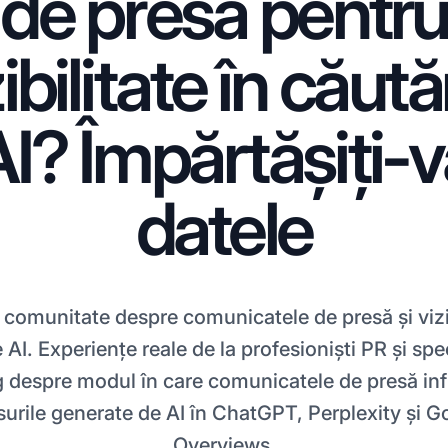
de presă pentr
ibilitate în căută
I? Împărtășiți-
datele
n comunitate despre comunicatele de presă și vizib
 AI. Experiențe reale de la profesioniști PR și spec
 despre modul în care comunicatele de presă in
urile generate de AI în ChatGPT, Perplexity și G
Overviews.