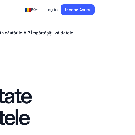
Log in
Începe Acum
RO
în căutările AI? Împărtășiți-vă datele
tate
tele