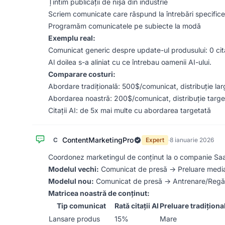
Țintim publicații de nișă din industrie
Scriem comunicate care răspund la întrebări specifice
Programăm comunicatele pe subiecte la modă
Exemplu real:
Comunicat generic despre update-ul produsului: 0 citaț
Al doilea s-a aliniat cu ce întrebau oamenii AI-ului.
Comparare costuri:
Abordare tradițională: 500$/comunicat, distribuție lar
Abordarea noastră: 200$/comunicat, distribuție targe
Citații AI: de 5x mai multe cu abordarea targetată
ContentMarketingPro
C
Expert
·
8 ianuarie 2026
Coordonez marketingul de conținut la o companie Sa
Modelul vechi:
Comunicat de presă → Preluare medi
Modelul nou:
Comunicat de presă → Antrenare/Regăsi
Matricea noastră de conținut:
Tip comunicat
Rată citații AI
Preluare tradiționa
Lansare produs
15%
Mare