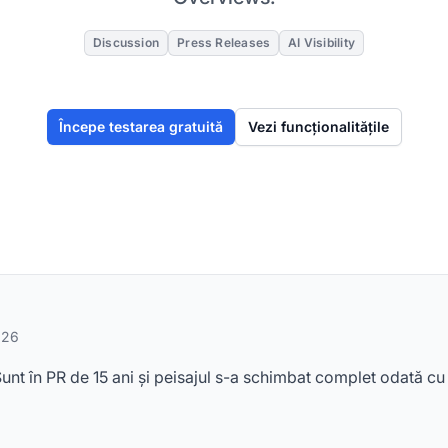
Discussion
Press Releases
AI Visibility
Începe testarea gratuită
Vezi funcționalitățile
026
nt în PR de 15 ani și peisajul s-a schimbat complet odată cu