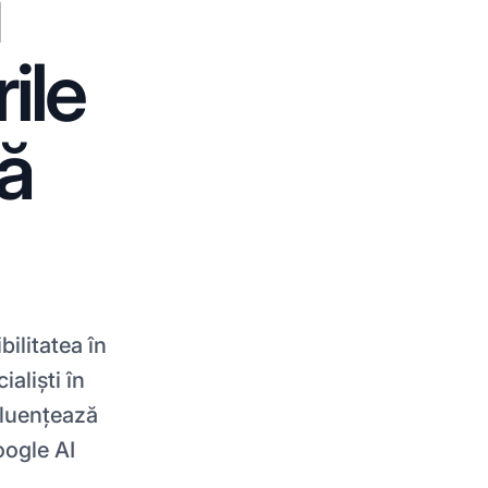
u
rile
vă
ilitatea în
ialiști în
fluențează
oogle AI