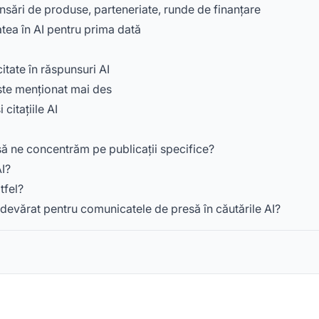
sări de produse, parteneriate, runde de finanțare
tea în AI pentru prima dată
itate în răspunsuri AI
ste menționat mai des
 citațiile AI
 să ne concentrăm pe publicații specifice?
I?
tfel?
adevărat pentru comunicatele de presă în căutările AI?