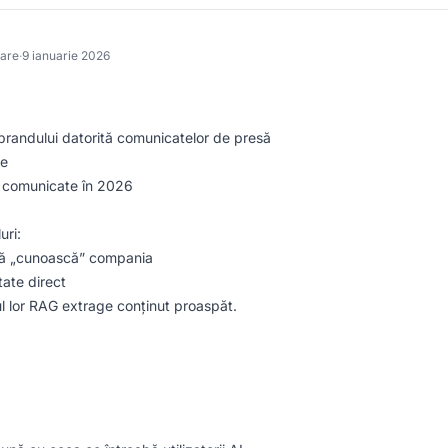
care
·
9 ianuarie 2026
 brandului datorită comunicatelor de presă
le
e comunicate în 2026
uri:
să „cunoască” compania
tate direct
ul lor RAG extrage conținut proaspăt.