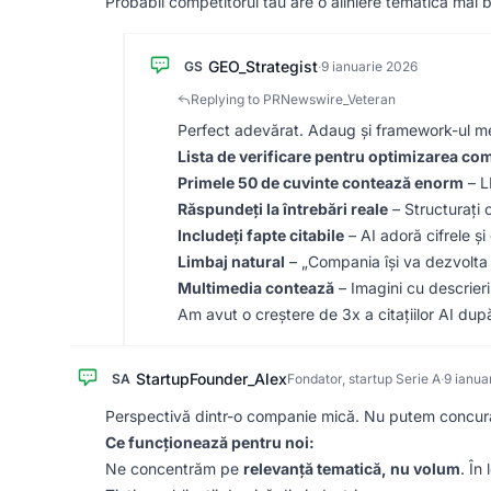
Probabil competitorul tău are o aliniere tematică mai b
GEO_Strategist
GS
·
9 ianuarie 2026
Replying to PRNewswire_Veteran
Perfect adevărat. Adaug și framework-ul m
Lista de verificare pentru optimizarea co
Primele 50 de cuvinte contează enorm
– L
Răspundeți la întrebări reale
– Structurați 
Includeți fapte citabile
– AI adoră cifrele și
Limbaj natural
– „Compania își va dezvolta a
Multimedia contează
– Imagini cu descrier
Am avut o creștere de 3x a citațiilor AI dup
StartupFounder_Alex
SA
Fondator, startup Serie A
·
9 ianua
Perspectivă dintr-o companie mică. Nu putem concura 
Ce funcționează pentru noi:
Ne concentrăm pe
relevanță tematică, nu volum
. În