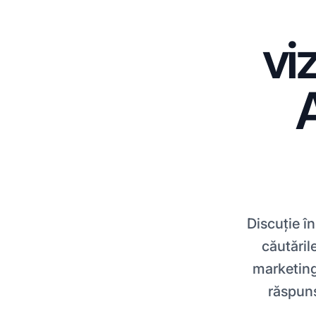
viz
A
Discuție î
căutările
marketing
răspuns