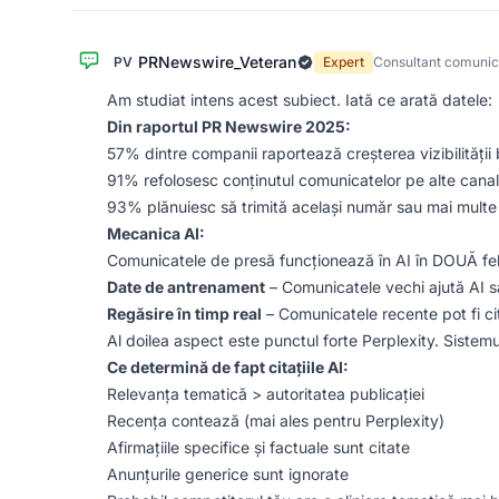
PRNewswire_Veteran
PV
Expert
Consultant comuni
Am studiat intens acest subiect. Iată ce arată datele:
Din raportul PR Newswire 2025:
57% dintre companii raportează creșterea vizibilității
91% refolosesc conținutul comunicatelor pe alte cana
93% plănuiesc să trimită același număr sau mai mult
Mecanica AI:
Comunicatele de presă funcționează în AI în DOUĂ fel
Date de antrenament
– Comunicatele vechi ajută AI 
Regăsire în timp real
– Comunicatele recente pot fi ci
Al doilea aspect este punctul forte Perplexity. Sistem
Ce determină de fapt citațiile AI:
Relevanța tematică > autoritatea publicației
Recența contează (mai ales pentru Perplexity)
Afirmațiile specifice și factuale sunt citate
Anunțurile generice sunt ignorate