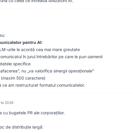
ună cu ceea ce întreabă utilizatorii AI.
eu:
municatelor pentru AI:
LM-urile le acordă cea mai mare greutate
comunicatul în jurul întrebărilor pe care le pun oamenii
 datele specifice
facerea”, nu „va valorifica sinergii operaționale”
i (maxim 500 caractere)
ă ce am restructurat formatul comunicatelor.
rie 2026
cu bugetele PR ale corporațiilor.
 loc de distribuție largă: