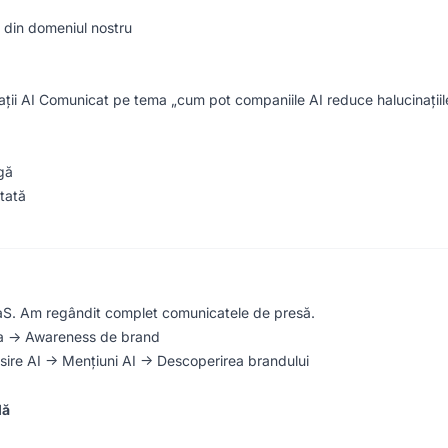
 din domeniul nostru
ii AI Comunicat pe tema „cum pot companiile AI reduce halucinațiile”:
gă
tată
aS. Am regândit complet comunicatele de presă.
a → Awareness de brand
re AI → Mențiuni AI → Descoperirea brandului
lă