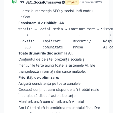
SEO_SocialCrossover
SS
Expert
·
8 ianuarie 2026
Lucrez la intersecția SEO și social. Iată cadrul
unificat:
Ecosistemul vizibilității AI:
Website → Social Media → Conținut terț → Sistem
    ↓          ↓              ↓              ↓

 On-site    Implicare      Recenzii/      Răspu
Toate drumurile duc acum la AI.
Conținutul de pe site, prezența socială și
mențiunile terțe ajung toate la sistemele AI. Ele
triangulează informații din surse multiple.
Priorități de optimizare:
Asigură consistența pe toate canalele
Creează conținut care răspunde la întrebări reale
Încurajează discuții autentice terțe
Monitorizează cum sintetizează AI totul
Am I Cited ajută la urmărirea rezultatului final. Dar