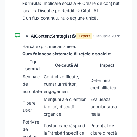
Formula:
Implicare socială → Creare de conținut
local → Discuție pe Reddit → Citații AI
E un flux continuu, nu o acțiune unică.
AIContentStrategist
A
Expert
·
9 ianuarie 2026
Hai să explic mecanismele:
Cum folosesc sistemele AI rețelele sociale:
Tip
Ce caută AI
Impact
semnal
Semnale
Conturi verificate,
Determină
de
număr urmăritori,
credibilitatea
autoritate
engagement
Mențiuni ale clienților,
Evaluează
Tipare
tag-uri, discuții
popularitatea
UGC
organice
reală
Potrivire
Postări care răspund
Potențial de
de
la întrebări specifice
citare directă
conținut