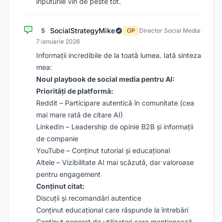
inputurile vin de peste tot.
SocialStrategyMike
S
OP
Director Social Media
·
7 ianuarie 2026
Informații incredibile de la toată lumea. Iată sinteza
mea:
Noul playbook de social media pentru AI:
Priorități de platformă:
Reddit – Participare autentică în comunitate (cea
mai mare rată de citare AI)
LinkedIn – Leadership de opinie B2B și informații
de companie
YouTube – Conținut tutorial și educațional
Altele – Vizibilitate AI mai scăzută, dar valoroase
pentru engagement
Conținut citat:
Discuții și recomandări autentice
Conținut educațional care răspunde la întrebări
Conținut generat de utilizatori care menționează