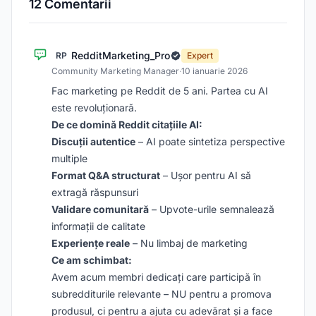
12 Comentarii
RedditMarketing_Pro
RP
Expert
Community Marketing Manager
·
10 ianuarie 2026
Fac marketing pe Reddit de 5 ani. Partea cu AI
este revoluționară.
De ce domină Reddit citațiile AI:
Discuții autentice
– AI poate sintetiza perspective
multiple
Format Q&A structurat
– Ușor pentru AI să
extragă răspunsuri
Validare comunitară
– Upvote-urile semnalează
informații de calitate
Experiențe reale
– Nu limbaj de marketing
Ce am schimbat:
Avem acum membri dedicați care participă în
subredditurile relevante – NU pentru a promova
produsul, ci pentru a ajuta cu adevărat și a face