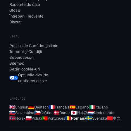
Rapoarte de date
Glosar
Întrebări Frecvente
Discuții
LEGAL
Politica de Confidențialitate
Termeni și Condiții
Subprocesori
Sitemap
Setări cookie-uri
Opțiunile dvs. de
confidențialitate
LANGUAGE
English
Deutsch
Français
Español
Italiano
Slovenčina
Čeština
Dansk
日本語
Nederlands
Norsk
Polski
Português
Română
Svenska
中文