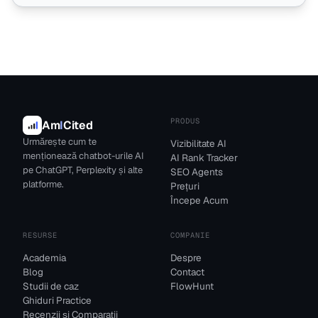
PRODUS
Am
I
Cited
Urmărește cum te
Vizibilitate AI
menționează chatbot-urile AI
AI Rank Tracker
pe ChatGPT, Perplexity și alte
SEO Agents
platforme.
Prețuri
Începe Acum
RESURSE
COMPANIE
Academia
Despre
Blog
Contact
Studii de caz
FlowHunt
Ghiduri Practice
Recenzii și Comparații