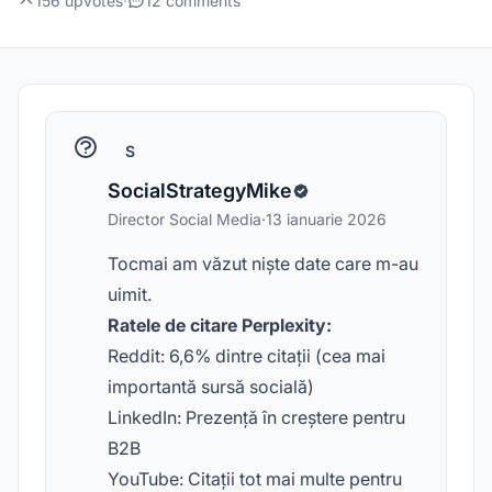
156 upvotes
·
12 comments
S
SocialStrategyMike
Director Social Media
·
13 ianuarie 2026
Tocmai am văzut niște date care m-au
uimit.
Ratele de citare Perplexity:
Reddit: 6,6% dintre citații (cea mai
importantă sursă socială)
LinkedIn: Prezență în creștere pentru
B2B
YouTube: Citații tot mai multe pentru