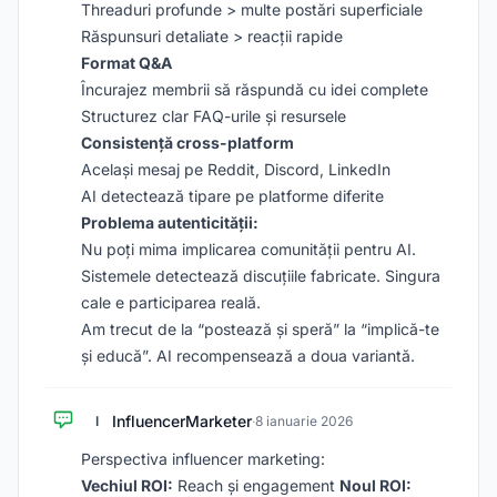
Threaduri profunde > multe postări superficiale
Răspunsuri detaliate > reacții rapide
Format Q&A
Încurajez membrii să răspundă cu idei complete
Structurez clar FAQ-urile și resursele
Consistență cross-platform
Același mesaj pe Reddit, Discord, LinkedIn
AI detectează tipare pe platforme diferite
Problema autenticității:
Nu poți mima implicarea comunității pentru AI.
Sistemele detectează discuțiile fabricate. Singura
cale e participarea reală.
Am trecut de la “postează și speră” la “implică-te
și educă”. AI recompensează a doua variantă.
InfluencerMarketer
I
·
8 ianuarie 2026
Perspectiva influencer marketing:
Vechiul ROI:
Reach și engagement
Noul ROI: