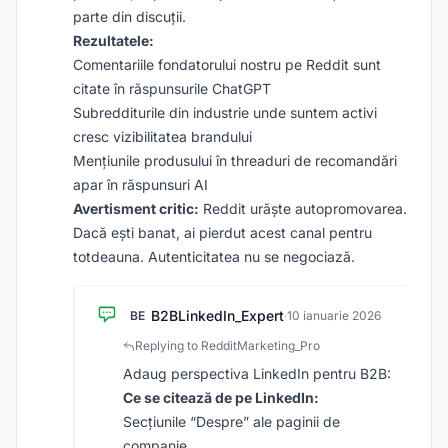
parte din discuții.
Rezultatele:
Comentariile fondatorului nostru pe Reddit sunt
citate în răspunsurile ChatGPT
Subredditurile din industrie unde suntem activi
cresc vizibilitatea brandului
Mențiunile produsului în threaduri de recomandări
apar în răspunsuri AI
Avertisment critic:
Reddit urăște autopromovarea.
Dacă ești banat, ai pierdut acest canal pentru
totdeauna. Autenticitatea nu se negociază.
B2BLinkedIn_Expert
BE
·
10 ianuarie 2026
Replying to RedditMarketing_Pro
Adaug perspectiva LinkedIn pentru B2B:
Ce se citează de pe LinkedIn:
Secțiunile “Despre” ale paginii de
companie