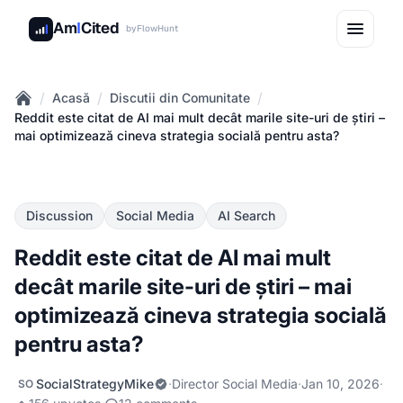
Am
I
Cited
by
FlowHunt
/
/
/
Acasă
Discutii din Comunitate
Home
Reddit este citat de AI mai mult decât marile site-uri de știri –
mai optimizează cineva strategia socială pentru asta?
Discussion
Social Media
AI Search
Reddit este citat de AI mai mult
decât marile site-uri de știri – mai
optimizează cineva strategia socială
pentru asta?
SocialStrategyMike
·
Director Social Media
·
Jan 10, 2026
·
SO