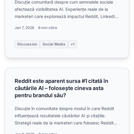
Discuție comunitară despre cum semnalele sociale
afectează vizibilitatea AI. Experiențe reale de la
marketeri care explorează impactul Reddit, LinkedIn
și YouTu...
Jan 7, 2026
6 min citire
Discussion
Social Media
+1
Reddit este aparent sursa #1 citată în căutările AI – folose
Reddit este aparent sursa #1 citată în
căutările AI – folosește cineva asta
pentru brandul său?
Discuție în comunitate despre modul în care Reddit
influențează rezultatele căutărilor AI și citațiile.
Strategii reale de la marketeri care folosesc Reddit
pen...