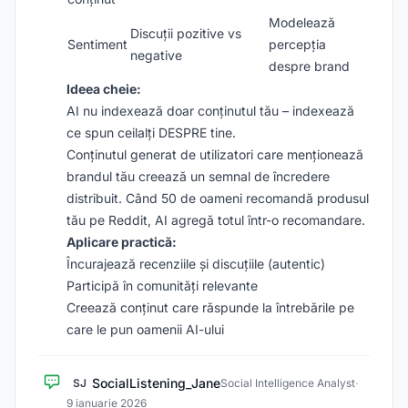
Modelează
Discuții pozitive vs
Sentiment
percepția
negative
despre brand
Ideea cheie:
AI nu indexează doar conținutul tău – indexează
ce spun ceilalți DESPRE tine.
Conținutul generat de utilizatori care menționează
brandul tău creează un semnal de încredere
distribuit. Când 50 de oameni recomandă produsul
tău pe Reddit, AI agregă totul într-o recomandare.
Aplicare practică:
Încurajează recenziile și discuțiile (autentic)
Participă în comunități relevante
Creează conținut care răspunde la întrebările pe
care le pun oamenii AI-ului
SocialListening_Jane
SJ
Social Intelligence Analyst
·
9 ianuarie 2026