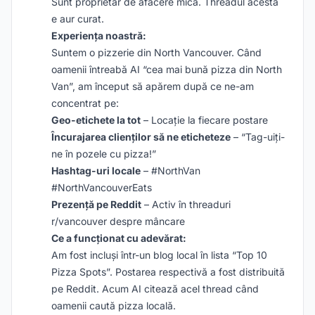
Sunt proprietar de afacere mică. Threadul acesta
e aur curat.
Experiența noastră:
Suntem o pizzerie din North Vancouver. Când
oamenii întreabă AI “cea mai bună pizza din North
Van”, am început să apărem după ce ne-am
concentrat pe:
Geo-etichete la tot
– Locație la fiecare postare
Încurajarea clienților să ne eticheteze
– “Tag-uiți-
ne în pozele cu pizza!”
Hashtag-uri locale
– #NorthVan
#NorthVancouverEats
Prezență pe Reddit
– Activ în threaduri
r/vancouver despre mâncare
Ce a funcționat cu adevărat:
Am fost incluși într-un blog local în lista “Top 10
Pizza Spots”. Postarea respectivă a fost distribuită
pe Reddit. Acum AI citează acel thread când
oamenii caută pizza locală.