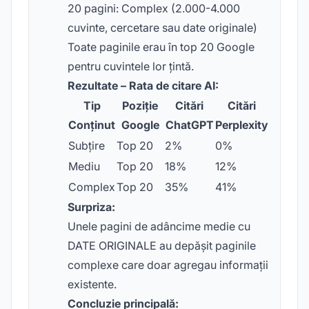
20 pagini: Complex (2.000-4.000
cuvinte, cercetare sau date originale)
Toate paginile erau în top 20 Google
pentru cuvintele lor țintă.
Rezultate – Rata de citare AI:
Tip
Poziție
Citări
Citări
Conținut
Google
ChatGPT
Perplexity
Subțire
Top 20
2%
0%
Mediu
Top 20
18%
12%
Complex
Top 20
35%
41%
Surpriza:
Unele pagini de adâncime medie cu
DATE ORIGINALE au depășit paginile
complexe care doar agregau informații
existente.
Concluzie principală: