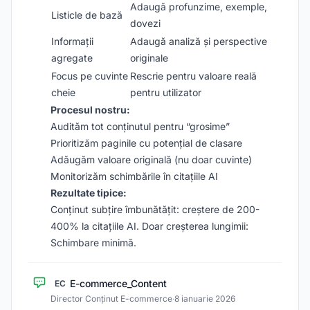
Adaugă profunzime, exemple,
Listicle de bază
dovezi
Informații
Adaugă analiză și perspective
agregate
originale
Focus pe cuvinte
Rescrie pentru valoare reală
cheie
pentru utilizator
Procesul nostru:
Audităm tot conținutul pentru “grosime”
Prioritizăm paginile cu potențial de clasare
Adăugăm valoare originală (nu doar cuvinte)
Monitorizăm schimbările în citațiile AI
Rezultate tipice:
Conținut subțire îmbunătățit: creștere de 200-
400% la citațiile AI. Doar creșterea lungimii:
Schimbare minimă.
E-commerce_Content
EC
Director Conținut E-commerce
·
8 ianuarie 2026