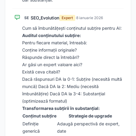
SEO_Evolution
SE
Expert
·
8 ianuarie 2026
Cum să îmbunătățești conținutul subțire pentru AI:
Auditul conținutului subțire:
Pentru fiecare material, întreabă:
Conține informații originale?
Răspunde direct la întrebări?
Ar găsi un expert valoare aici?
Există ceva citabil?
Dacă răspunsuri DA la 0-1: Subțire (necesită multă
muncă) Dacă DA la 2: Mediu (necesită
îmbunătățire) Dacă DA la 3-4: Substanțial
(optimizează formatul)
Transformarea subțirii în substanțial:
Conținut subțire
Strategie de upgrade
Definiție
Adaugă perspectivă de expert,
generică
date