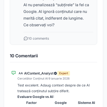
AI nu penalizează “subțirele” la fel ca
Google. AI ignoră conținutul care nu
merită citat, indiferent de lungime.
Ce observați voi?
10 comments
10 Comentarii
AIContent_Analyst
AA
Expert
Cercetător Conținut AI
·
9 ianuarie 2026
Test excelent. Adaug context despre de ce AI
tratează conținutul subțire diferit.
Evaluare Google vs AI:
Factor
Google
Sisteme AI