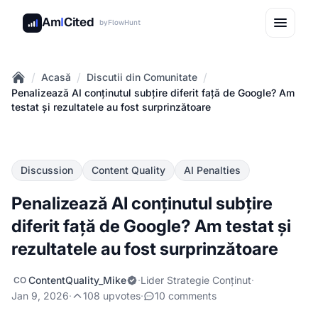
Am
I
Cited
by
FlowHunt
/
/
/
Acasă
Discutii din Comunitate
Home
Penalizează AI conținutul subțire diferit față de Google? Am
testat și rezultatele au fost surprinzătoare
Discussion
Content Quality
AI Penalties
Penalizează AI conținutul subțire
diferit față de Google? Am testat și
rezultatele au fost surprinzătoare
ContentQuality_Mike
·
Lider Strategie Conținut
·
CO
Jan 9, 2026
·
108 upvotes
·
10 comments