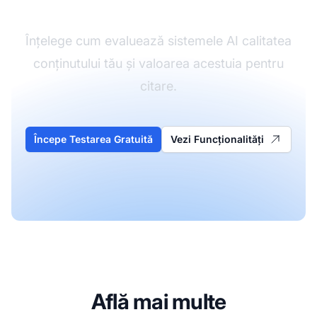
Înțelege cum evaluează sistemele AI calitatea
conținutului tău și valoarea acestuia pentru
citare.
Începe Testarea Gratuită
Vezi Funcționalități
Află mai multe