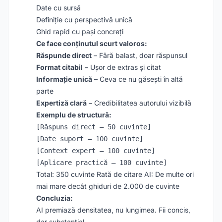
Date cu sursă
Definiție cu perspectivă unică
Ghid rapid cu pași concreți
Ce face conținutul scurt valoros:
Răspunde direct
– Fără balast, doar răspunsul
Format citabil
– Ușor de extras și citat
Informație unică
– Ceva ce nu găsești în altă
parte
Expertiză clară
– Credibilitatea autorului vizibilă
Exemplu de structură:
[Răspuns direct – 50 cuvinte]

[Date suport – 100 cuvinte]

[Context expert – 100 cuvinte]

Total: 350 cuvinte Rată de citare AI: De multe ori
mai mare decât ghiduri de 2.000 de cuvinte
Concluzia:
AI premiază densitatea, nu lungimea. Fii concis,
dar substanțial.