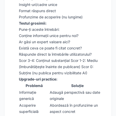
Insight-uri/cadre unice
Format răspuns direct
Profunzime de acoperire (nu lungime)
Testul grosimii:
Pune-ți aceste întrebări:
Conține informații unice pentru noi?
Ar găsi un expert valoare aici?
Există ceva ce poate fi citat concret?
Răspunde direct la întrebările utilizatorului?
Scor 3-4: Conținut substanțial Scor 1-2: Mediu
(îmbunătățește înainte de publicare) Scor 0:
Subțire (nu publica pentru vizibilitate AI)
Upgrade-uri practice:
Problemă
Soluție
Informație
Adaugă perspectivă sau date
generică
originale
Acoperire
Abordează în profunzime un
superficială
aspect concret