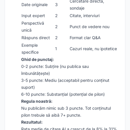
Cercetare directă,
Date originale
3
sondaje
Input expert
2
Citate, interviuri
Perspectivă
2
Punct de vedere nou
unică
Răspuns direct
2
Format clar Q&A
Exemple
1
Cazuri reale, nu ipotetice
specifice
Ghid de punctaj:
0-2 puncte: Subțire (nu publica sau
îmbunătățește)
3-5 puncte: Mediu (acceptabil pentru conținut
suport)
6-10 puncte: Substanțial (potențial de pilon)
Regula noastră:
Nu publicăm nimic sub 3 puncte. Tot conținutul
pilon trebuie să aibă 7+ puncte.
Rezultatul:
Rata medie de citare AI a crescut de la 8% la 31%