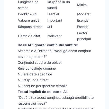
Lungimea ca
Da (până la un
Minim
semnal
punct)
Backlink-uri
Esențial
Moderat
Valoare unică
Important
Esențial
Răspuns direct
Util
Esențial
Factor
Demn de citat
Irrelevant
principal
De ce AI “ignoră” conținutul subțire:
Sistemele AI întreabă: “Adaugă acest conținut
ceva ce pot cita?”
Conținutul subțire de obicei:
Reia cunoștințe comune
Nu are date specifice
Nu răspunde direct
Nu conține perspective citabile
Testul implicit de calitate al AI:
“Dacă citez acest conținut, adaugă credibilitate
răspunsului meu?”