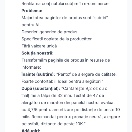
Realitatea conținutului subțire în e-commerce:
Problema:
Majoritatea paginilor de produs sunt “subțiri”
pentru AI:
Descrieri generice de produs
Specificații copiate de la producător
Fără valoare unică
Soluția noastră:
Transformăm paginile de produs în resurse de
informare:
Înainte (subțire):
“Pantof de alergare de calitate.
Foarte confortabil. Ideal pentru alergători.”
După (substanțial):
“Cântărește 9,2 oz cu o
înălțime a tălpii de 32 mm. Testat de 47 de
alergători de maraton din panelul nostru, evaluat
cu 4,7/5 pentru amortizare pe distanțe de peste 10
mile. Recomandat pentru: pronație neutră, alergare
pe asfalt, distanțe de peste 10K.”
Adăugiri: