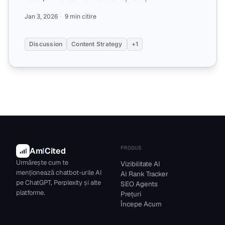
generat...
Jan 3, 2026
9 min citire
Discussion
Content Strategy
+1
PRODUS
Am
I
Cited
Urmărește cum te
Vizibilitate AI
menționează chatbot-urile AI
AI Rank Tracker
pe ChatGPT, Perplexity și alte
SEO Agents
platforme.
Prețuri
Începe Acum