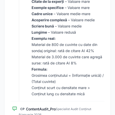
Citate de la experți
– Valoare mare
Exemple specifice
– Valoare mare
Cadre unice
– Valoare medie-mare
Acoperire complexă
– Valoare medie
Scriere bună
– Valoare medie
Lungime
– Valoare redusă
Exemplu real:
Material de 800 de cuvinte cu date din
sondaj original: rată de citare AI 42%
Material de 3.000 de cuvinte care agregă
surse: rată de citare AI 8%
Formula:
Grosimea conținutului = (Informație unică) /
(Total cuvinte)
Conținut scurt cu densitate mare >
Conținut lung cu densitate mică
ContentAudit_Pro
CP
Specialist Audit Conținut
·
9 ianuarie 2026