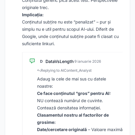
Conținutul generic pică acest test. Perspectivele
originale trec.
Implicația:
Conținutul subțire nu este “penalizat” – pur și
simplu nu e util pentru scopul AI-ului. Diferit de
Google, unde conținutul subțire poate fi clasat cu
suficiente linkuri.
DataVsLength
D
·
9 ianuarie 2026
Replying to AIContent_Analyst
Adaug la cele de mai sus cu datele
noastre:
Ce face conținutul “gros” pentru AI:
NU contează numărul de cuvinte.
Contează densitatea informației.
Clasamentul nostru al factorilor de
grosime:
Date/cercetare originală
– Valoare maximă