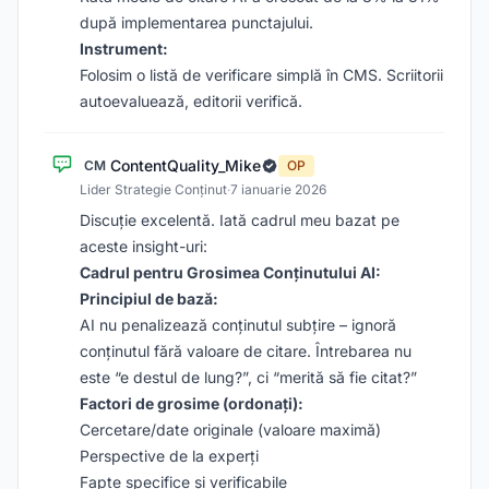
după implementarea punctajului.
Instrument:
Folosim o listă de verificare simplă în CMS. Scriitorii
autoevaluează, editorii verifică.
ContentQuality_Mike
CM
OP
Lider Strategie Conținut
·
7 ianuarie 2026
Discuție excelentă. Iată cadrul meu bazat pe
aceste insight-uri:
Cadrul pentru Grosimea Conținutului AI:
Principiul de bază:
AI nu penalizează conținutul subțire – ignoră
conținutul fără valoare de citare. Întrebarea nu
este “e destul de lung?”, ci “merită să fie citat?”
Factori de grosime (ordonați):
Cercetare/date originale (valoare maximă)
Perspective de la experți
Fapte specifice și verificabile