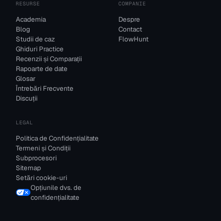
RESURSE
COMPANIE
Academia
Despre
Blog
Contact
Studii de caz
FlowHunt
Ghiduri Practice
Recenzii și Comparații
Rapoarte de date
Glosar
Întrebări Frecvente
Discuții
LEGAL
Politica de Confidențialitate
Termeni și Condiții
Subprocesori
Sitemap
Setări cookie-uri
Opțiunile dvs. de
confidențialitate