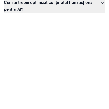
Cum ar trebui optimizat conținutul tranzacțional
pentru AI?
Urmărește vizibilitatea
interogărilor
tranzacționale