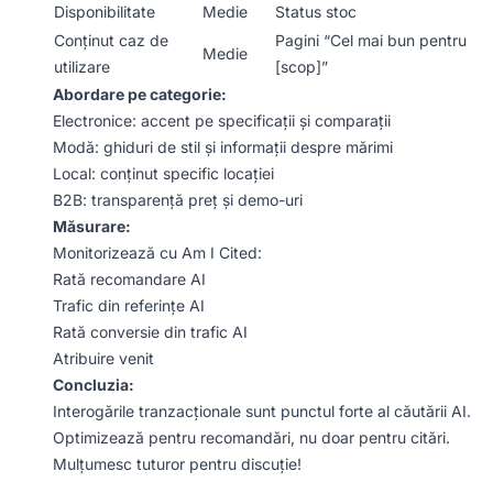
Disponibilitate
Medie
Status stoc
Conținut caz de
Pagini “Cel mai bun pentru
Medie
utilizare
[scop]”
Abordare pe categorie:
Electronice: accent pe specificații și comparații
Modă: ghiduri de stil și informații despre mărimi
Local: conținut specific locației
B2B: transparență preț și demo-uri
Măsurare:
Monitorizează cu Am I Cited:
Rată recomandare AI
Trafic din referințe AI
Rată conversie din trafic AI
Atribuire venit
Concluzia:
Interogările tranzacționale sunt punctul forte al căutării AI.
Optimizează pentru recomandări, nu doar pentru citări.
Mulțumesc tuturor pentru discuție!