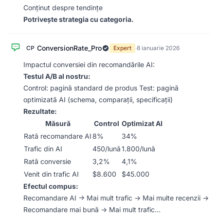
Conținut despre tendințe
Potrivește strategia cu categoria.
ConversionRate_Pro
CP
Expert
·
8 ianuarie 2026
Impactul conversiei din recomandările AI:
Testul A/B al nostru:
Control: pagină standard de produs Test: pagină
optimizată AI (schema, comparații, specificații)
Rezultate:
Măsură
Control
Optimizat AI
Rată recomandare AI
8%
34%
Trafic din AI
450/lună
1.800/lună
Rată conversie
3,2%
4,1%
Venit din trafic AI
$8.600
$45.000
Efectul compus:
Recomandare AI → Mai mult trafic → Mai multe recenzii →
Recomandare mai bună → Mai mult trafic…