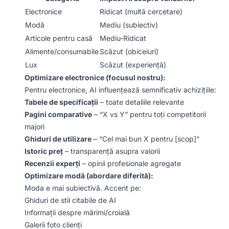
Electronice
Ridicat (multă cercetare)
Modă
Mediu (subiectiv)
Articole pentru casă
Mediu-Ridicat
Alimente/consumabile
Scăzut (obiceiuri)
Lux
Scăzut (experiență)
Optimizare electronice (focusul nostru):
Pentru electronice, AI influențează semnificativ achizițiile:
Tabele de specificații
– toate detaliile relevante
Pagini comparative
– “X vs Y” pentru toți competitorii
majori
Ghiduri de utilizare
– “Cel mai bun X pentru [scop]”
Istoric preț
– transparență asupra valorii
Recenzii experți
– opinii profesionale agregate
Optimizare modă (abordare diferită):
Moda e mai subiectivă. Accent pe:
Ghiduri de stil citabile de AI
Informații despre mărimi/croială
Galerii foto clienți