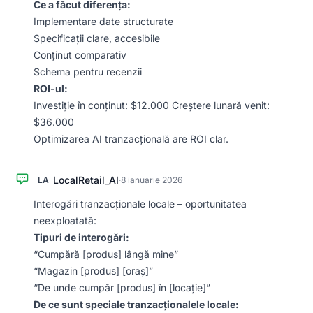
Ce a făcut diferența:
Implementare date structurate
Specificații clare, accesibile
Conținut comparativ
Schema pentru recenzii
ROI-ul:
Investiție în conținut: $12.000 Creștere lunară venit:
$36.000
Optimizarea AI tranzacțională are ROI clar.
LocalRetail_AI
LA
·
8 ianuarie 2026
Interogări tranzacționale locale – oportunitatea
neexploatată:
Tipuri de interogări:
“Cumpără [produs] lângă mine”
“Magazin [produs] [oraș]”
“De unde cumpăr [produs] în [locație]”
De ce sunt speciale tranzacționalele locale: