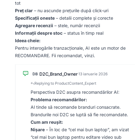
tot
Preț clar
– nu ascunde prețurile după click-uri
Specificații oneste
– detalii complete și corecte
Agregare recenzii
– stele, număr recenzii
Informații despre stoc
– status în timp real
Ideea cheie:
Pentru interogările tranzacționale, AI este un motor de
RECOMANDARE. Fii recomandat, vinzi.
D2C_Brand_Owner
DB
·
13 ianuarie 2026
Replying to ProductContent_Expert
Perspectiva D2C asupra recomandărilor AI:
Problema recomandărilor:
AI tinde să recomande branduri consacrate.
Brandurile noi D2C se luptă să fie recomandate.
Cum am reușit:
Nișare
– În loc de “cel mai bun laptop”, am vizat
“cel mai bun laptop pentru editare video sub