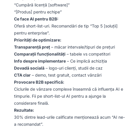
“Cumpără licență [software]”
“[Produs] pentru echipe”
Ce face AI pentru B2B:
Oferă short-list-uri. Recomandări de tip “Top 5 [soluții]
pentru enterprise”.
Priorități de optimizare:
Transparență preț
– măcar intervale/tipuri de prețuri
Comparații funcționalități
– tabele vs competitori
Info despre implementare
– Ce implică achiziția
Dovadă socială
– logo-uri clienți, studii de caz
CTA clar
– demo, test gratuit, contact vânzări
Provocare B2B specifică:
Ciclurile de vânzare complexe înseamnă că influența AI e
timpurie. Fii pe short-list-ul AI pentru a ajunge la
considerare finală.
Rezultate:
30% dintre lead-urile calificate menționează acum “AI ne-
a recomandat”.