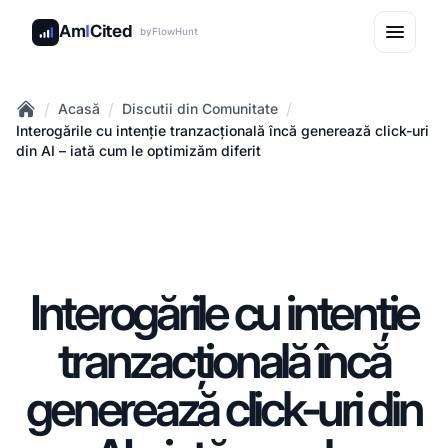
Am
I
Cited
by
FlowHunt
/
/
/
Acasă
Discutii din Comunitate
Home
Interogările cu intenție tranzacțională încă generează click-uri
din AI – iată cum le optimizăm diferit
Interogările cu intenție
tranzacțională încă
generează click-uri din