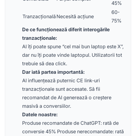
45%
60-
Tranzacțională
Necesită acțiune
75%
De ce funcționează diferit interogările
tranzacționale:
AI îți poate spune “cel mai bun laptop este X”,
dar nu îți poate vinde laptopul. Utilizatorii tot
trebuie să dea click.
Dar iată partea importantă:
AI influențează puternic CE link-uri
tranzacționale sunt accesate. Să fii
recomandat de AI generează o creștere
masivă a conversiilor.
Datele noastre:
Produse recomandate de ChatGPT: rată de
conversie 45% Produse nerecomandate: rată