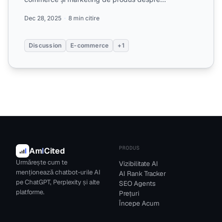
optimizarea pentr...
Dec 28, 2025
8 min citire
Discussion
E-commerce
+1
PRODUS
Am
I
Cited
Urmărește cum te
Vizibilitate AI
menționează chatbot-urile AI
AI Rank Tracker
pe ChatGPT, Perplexity și alte
SEO Agents
platforme.
Prețuri
Începe Acum