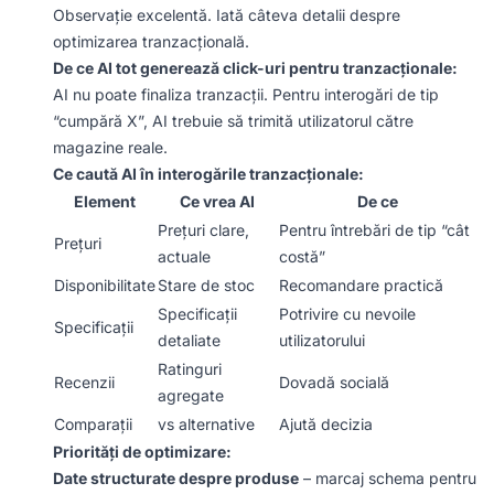
Observație excelentă. Iată câteva detalii despre
optimizarea tranzacțională.
De ce AI tot generează click-uri pentru tranzacționale:
AI nu poate finaliza tranzacții. Pentru interogări de tip
“cumpără X”, AI trebuie să trimită utilizatorul către
magazine reale.
Ce caută AI în interogările tranzacționale:
Element
Ce vrea AI
De ce
Prețuri clare,
Pentru întrebări de tip “cât
Prețuri
actuale
costă”
Disponibilitate
Stare de stoc
Recomandare practică
Specificații
Potrivire cu nevoile
Specificații
detaliate
utilizatorului
Ratinguri
Recenzii
Dovadă socială
agregate
Comparații
vs alternative
Ajută decizia
Priorități de optimizare:
Date structurate despre produse
– marcaj schema pentru