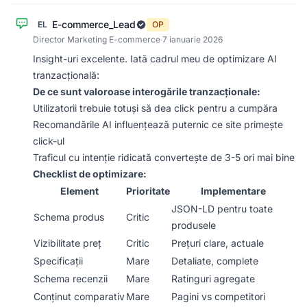
E-commerce_Lead
EL
OP
Director Marketing E-commerce
·
7 ianuarie 2026
Insight-uri excelente. Iată cadrul meu de optimizare AI
tranzacțională:
De ce sunt valoroase interogările tranzacționale:
Utilizatorii trebuie totuși să dea click pentru a cumpăra
Recomandările AI influențează puternic ce site primește
click-ul
Traficul cu intenție ridicată convertește de 3-5 ori mai bine
Checklist de optimizare:
Element
Prioritate
Implementare
JSON-LD pentru toate
Schema produs
Critic
produsele
Vizibilitate preț
Critic
Prețuri clare, actuale
Specificații
Mare
Detaliate, complete
Schema recenzii
Mare
Ratinguri agregate
Conținut comparativ
Mare
Pagini vs competitori