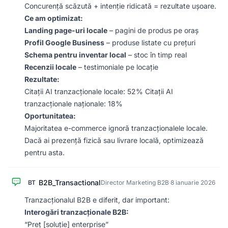
Concurență scăzută + intenție ridicată = rezultate ușoare.
Ce am optimizat:
Landing page-uri locale
– pagini de produs pe oraș
Profil Google Business
– produse listate cu prețuri
Schema pentru inventar local
– stoc în timp real
Recenzii locale
– testimoniale pe locație
Rezultate:
Citații AI tranzacționale locale: 52% Citații AI
tranzacționale naționale: 18%
Oportunitatea:
Majoritatea e-commerce ignoră tranzacționalele locale.
Dacă ai prezență fizică sau livrare locală, optimizează
pentru asta.
B2B_Transactional
BT
Director Marketing B2B
·
8 ianuarie 2026
Tranzacționalul B2B e diferit, dar important:
Interogări tranzacționale B2B:
“Preț [soluție] enterprise”