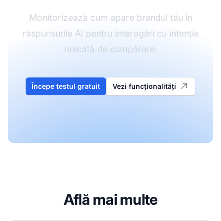
Monitorizează cum apare brandul tău în
răspunsurile AI pentru interogări cu intenție
ridicată de cumpărare.
Începe testul gratuit
Vezi funcționalități
Află mai multe