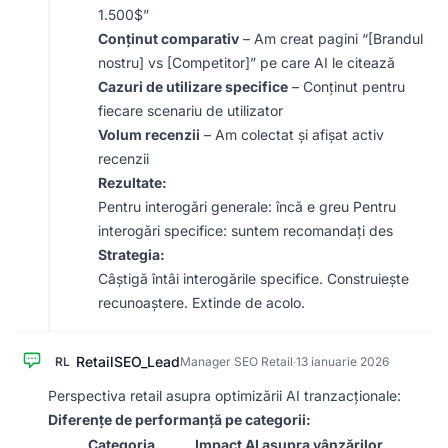
1.500$”
Conținut comparativ
– Am creat pagini “[Brandul
nostru] vs [Competitor]” pe care AI le citează
Cazuri de utilizare specifice
– Conținut pentru
fiecare scenariu de utilizator
Volum recenzii
– Am colectat și afișat activ
recenzii
Rezultate:
Pentru interogări generale: încă e greu Pentru
interogări specifice: suntem recomandați des
Strategia:
Câștigă întâi interogările specifice. Construiește
recunoaștere. Extinde de acolo.
RetailSEO_Lead
RL
Manager SEO Retail
·
13 ianuarie 2026
Perspectiva retail asupra optimizării AI tranzacționale:
Diferențe de performanță pe categorii:
Categoria
Impact AI asupra vânzărilor