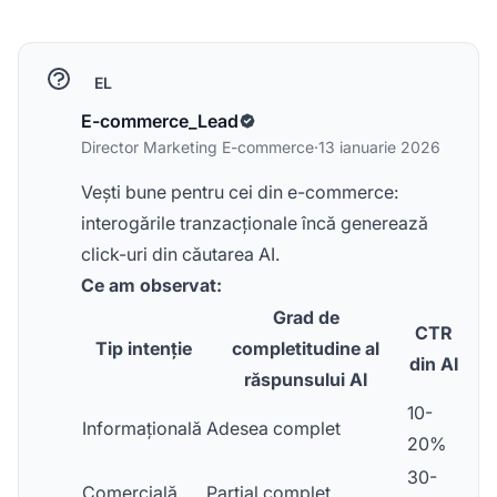
EL
E-commerce_Lead
Director Marketing E-commerce
·
13 ianuarie 2026
Vești bune pentru cei din e-commerce:
interogările tranzacționale încă generează
click-uri din căutarea AI.
Ce am observat:
Grad de
CTR
Tip intenție
completitudine al
din AI
răspunsului AI
10-
Informațională
Adesea complet
20%
30-
Comercială
Parțial complet