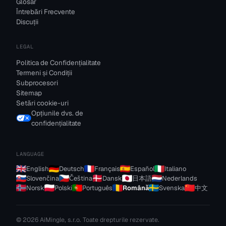
Glosar
Întrebări Frecvente
Discuții
LEGAL
Politica de Confidențialitate
Termeni și Condiții
Subprocesori
Sitemap
Setări cookie-uri
Opțiunile dvs. de
confidențialitate
LANGUAGE
English
Deutsch
Français
Español
Italiano
Slovenčina
Čeština
Dansk
日本語
Nederlands
Norsk
Polski
Português
Română
Svenska
中文
© 2026 AiMingle, s.r.o. Toate drepturile rezervate.