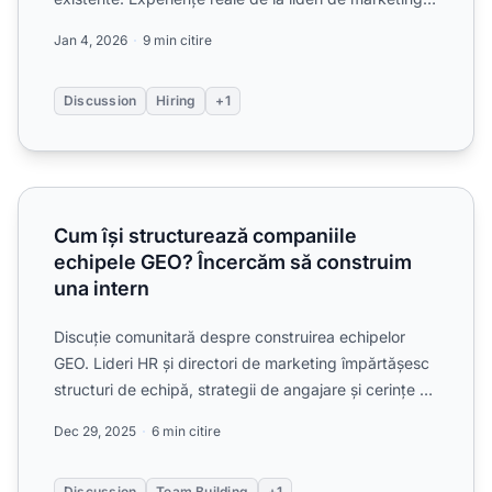
c...
Jan 4, 2026
9 min citire
Discussion
Hiring
+1
Cum își structurează companiile echipele GEO? Încercăm s
Cum își structurează companiile
echipele GEO? Încercăm să construim
una intern
Discuție comunitară despre construirea echipelor
GEO. Lideri HR și directori de marketing împărtășesc
structuri de echipă, strategii de angajare și cerințe de
c...
Dec 29, 2025
6 min citire
Discussion
Team Building
+1