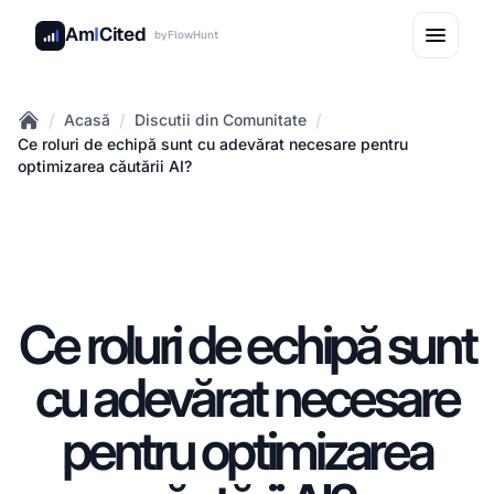
Am
I
Cited
by
FlowHunt
/
/
/
Acasă
Discutii din Comunitate
Home
Ce roluri de echipă sunt cu adevărat necesare pentru
optimizarea căutării AI?
Ce roluri de echipă sunt
cu adevărat necesare
pentru optimizarea