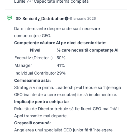
Lunile 7+: Capacitate internă completă
Seniority_Distribution
SD
·
8 ianuarie 2026
Date interesante despre unde sunt necesare
competențele GEO.
Competențe căutare AI pe nivel de senioritate:
Nivel
% care necesită competențe AI
Executiv (Director+)
50%
Manager
41%
Individual Contributor
29%
Ce înseamnă asta:
Strategia vine prima. Leadership-ul trebuie să înțeleagă
GEO înainte de a cere executanților să implementeze.
Implicație pentru echipa ta:
Rolul tău de Director trebuie să fie fluent GEO mai întâi.
Apoi transmite mai departe.
Greșeală comună:
Angajarea unui specialist GEO junior fără înțelegere