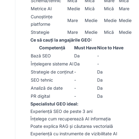
Schema/tehnic
Mică
Mică
Mare
Mică
Metrice AI
Medie
Mică
Mică
Mare
Cunoștințe
Mare
Medie
Medie
Medie
platforme
Strategie
Mare
Medie
Mică
Medie
Ce să cauți la angajările GEO:
Competență
Must Have
Nice to Have
Bază SEO
Da
-
Înțelegere sisteme AI
Da
-
Strategie de conținut
-
Da
SEO tehnic
-
Da
Analiză de date
-
Da
PR digital
-
Da
Specialistul GEO ideal:
Experiență SEO de peste 3 ani
Înțelege cum recuperează AI informația
Poate explica RAG și căutarea vectorială
Experiență cu instrumente de vizibilitate AI