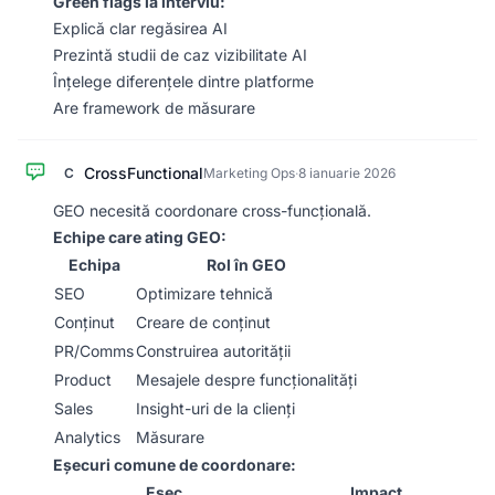
Green flags la interviu:
Explică clar regăsirea AI
Prezintă studii de caz vizibilitate AI
Înțelege diferențele dintre platforme
Are framework de măsurare
CrossFunctional
C
Marketing Ops
·
8 ianuarie 2026
GEO necesită coordonare cross-funcțională.
Echipe care ating GEO:
Echipa
Rol în GEO
SEO
Optimizare tehnică
Conținut
Creare de conținut
PR/Comms
Construirea autorității
Product
Mesajele despre funcționalități
Sales
Insight-uri de la clienți
Analytics
Măsurare
Eșecuri comune de coordonare:
Eșec
Impact