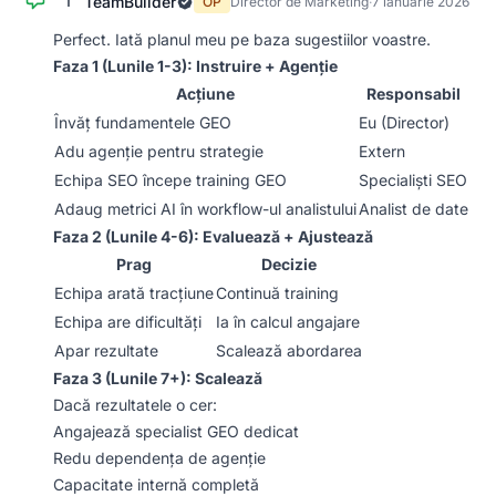
TeamBuilder
T
OP
Director de Marketing
·
7 ianuarie 2026
Perfect. Iată planul meu pe baza sugestiilor voastre.
Faza 1 (Lunile 1-3): Instruire + Agenție
Acțiune
Responsabil
Învăț fundamentele GEO
Eu (Director)
Adu agenție pentru strategie
Extern
Echipa SEO începe training GEO
Specialiști SEO
Adaug metrici AI în workflow-ul analistului
Analist de date
Faza 2 (Lunile 4-6): Evaluează + Ajustează
Prag
Decizie
Echipa arată tracțiune
Continuă training
Echipa are dificultăți
Ia în calcul angajare
Apar rezultate
Scalează abordarea
Faza 3 (Lunile 7+): Scalează
Dacă rezultatele o cer:
Angajează specialist GEO dedicat
Redu dependența de agenție
Capacitate internă completă