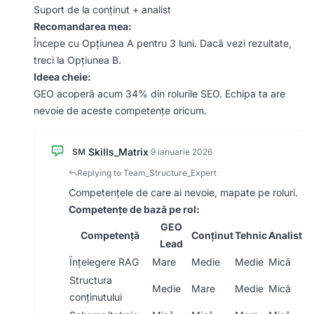
Suport de la conținut + analist
Recomandarea mea:
Începe cu Opțiunea A pentru 3 luni. Dacă vezi rezultate,
treci la Opțiunea B.
Ideea cheie:
GEO acoperă acum 34% din rolurile SEO. Echipa ta are
nevoie de aceste competențe oricum.
Skills_Matrix
SM
·
9 ianuarie 2026
Replying to Team_Structure_Expert
Competențele de care ai nevoie, mapate pe roluri.
Competențe de bază pe rol:
GEO
Competență
Conținut
Tehnic
Analist
Lead
Înțelegere RAG
Mare
Medie
Medie
Mică
Structura
Medie
Mare
Medie
Mică
conținutului