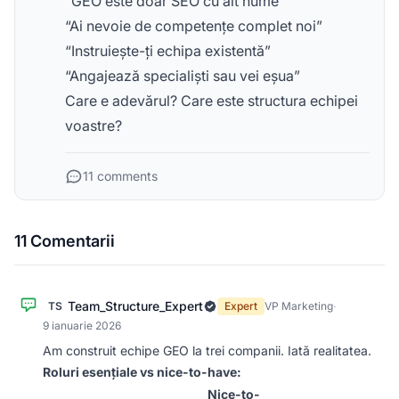
“GEO este doar SEO cu alt nume”
“Ai nevoie de competențe complet noi”
“Instruiește-ți echipa existentă”
“Angajează specialiști sau vei eșua”
Care e adevărul? Care este structura echipei
voastre?
11 comments
11 Comentarii
Team_Structure_Expert
TS
Expert
VP Marketing
·
9 ianuarie 2026
Am construit echipe GEO la trei companii. Iată realitatea.
Roluri esențiale vs nice-to-have:
Nice-to-