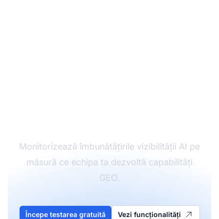
Monitorizează
progresul GEO al
echipei tale
Monitorizează îmbunătățirile vizibilității AI pe
măsură ce echipa ta dezvoltă capabilități
GEO.
Începe testarea gratuită
Vezi funcționalități