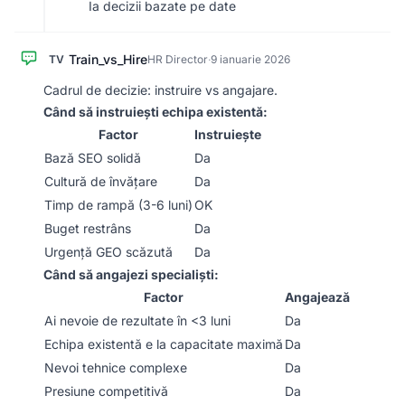
Ia decizii bazate pe date
Train_vs_Hire
TV
HR Director
·
9 ianuarie 2026
Cadrul de decizie: instruire vs angajare.
Când să instruiești echipa existentă:
Factor
Instruiește
Bază SEO solidă
Da
Cultură de învățare
Da
Timp de rampă (3-6 luni)
OK
Buget restrâns
Da
Urgență GEO scăzută
Da
Când să angajezi specialiști:
Factor
Angajează
Ai nevoie de rezultate în <3 luni
Da
Echipa existentă e la capacitate maximă
Da
Nevoi tehnice complexe
Da
Presiune competitivă
Da