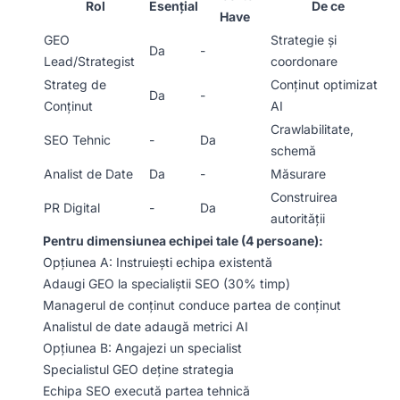
Rol
Esențial
De ce
Have
GEO
Strategie și
Da
-
Lead/Strategist
coordonare
Strateg de
Conținut optimizat
Da
-
Conținut
AI
Crawlabilitate,
SEO Tehnic
-
Da
schemă
Analist de Date
Da
-
Măsurare
Construirea
PR Digital
-
Da
autorității
Pentru dimensiunea echipei tale (4 persoane):
Opțiunea A: Instruiești echipa existentă
Adaugi GEO la specialiștii SEO (30% timp)
Managerul de conținut conduce partea de conținut
Analistul de date adaugă metrici AI
Opțiunea B: Angajezi un specialist
Specialistul GEO deține strategia
Echipa SEO execută partea tehnică