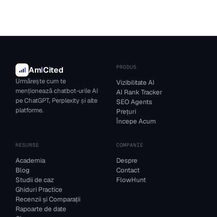
PRODUS
Am
I
Cited
Urmărește cum te
Vizibilitate AI
menționează chatbot-urile AI
AI Rank Tracker
pe ChatGPT, Perplexity și alte
SEO Agents
platforme.
Prețuri
Începe Acum
RESURSE
COMPANIE
Academia
Despre
Blog
Contact
Studii de caz
FlowHunt
Ghiduri Practice
Recenzii și Comparații
Rapoarte de date