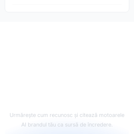
Monitorizează-ți
semnalele de încredere
Urmărește cum recunosc și citează motoarele
AI brandul tău ca sursă de încredere.