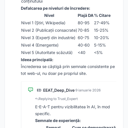
conținutului
Defalcarea pe niveluri de încredere:
Nivel
Plajă DA
% Citare
Nivel 1 (Știri, Wikipedia)
80-95
27-49%
Nivel 2 (Publicații consacrate)
70-85
15-25%
Nivel 3 (Experți din industrie)
60-75
10-20%
Nivel 4 (Emergente)
40-60
5-15%
Nivel 5 (Autoritate scăzută)
<40
<5%
Ideea principală:
Încrederea se câștigă prin semnale consistente pe
tot web-ul, nu doar pe propriul site.
EEAT_Deep_Dive
ED
·
9 ianuarie 2026
Replying to Trust_Expert
E-E-A-T pentru vizibilitatea în AI, în mod
specific.
Semnale de experiență:
Semnal
Cum se demonstrează