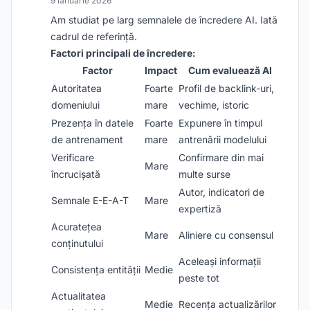
9 ianuarie 2026
Am studiat pe larg semnalele de încredere AI. Iată
cadrul de referință.
Factori principali de încredere:
Factor
Impact
Cum evaluează AI
Autoritatea
Foarte
Profil de backlink-uri,
domeniului
mare
vechime, istoric
Prezența în datele
Foarte
Expunere în timpul
de antrenament
mare
antrenării modelului
Verificare
Confirmare din mai
Mare
încrucișată
multe surse
Autor, indicatori de
Semnale E-E-A-T
Mare
expertiză
Acuratețea
Mare
Aliniere cu consensul
conținutului
Aceleași informații
Consistența entității
Medie
peste tot
Actualitatea
Medie
Recența actualizărilor