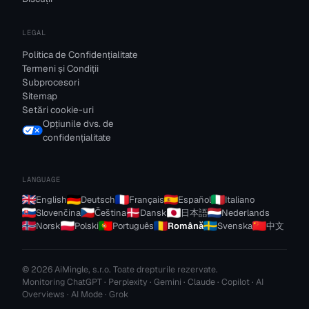
LEGAL
Politica de Confidențialitate
Termeni și Condiții
Subprocesori
Sitemap
Setări cookie-uri
Opțiunile dvs. de
confidențialitate
LANGUAGE
English
Deutsch
Français
Español
Italiano
Slovenčina
Čeština
Dansk
日本語
Nederlands
Norsk
Polski
Português
Română
Svenska
中文
© 2026 AiMingle, s.r.o. Toate drepturile rezervate.
Monitoring ChatGPT · Perplexity · Gemini · Claude · Copilot · AI
Overviews · AI Mode · Grok