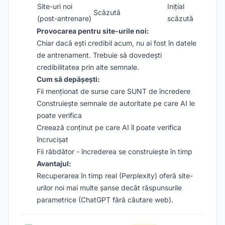
Site-uri noi
Inițial
Scăzută
(post-antrenare)
scăzută
Provocarea pentru site-urile noi:
Chiar dacă ești credibil acum, nu ai fost în datele
de antrenament. Trebuie să dovedești
credibilitatea prin alte semnale.
Cum să depășești:
Fii menționat de surse care SUNT de încredere
Construiește semnale de autoritate pe care AI le
poate verifica
Creează conținut pe care AI îl poate verifica
încrucișat
Fii răbdător - încrederea se construiește în timp
Avantajul:
Recuperarea în timp real (Perplexity) oferă site-
urilor noi mai multe șanse decât răspunsurile
parametrice (ChatGPT fără căutare web).