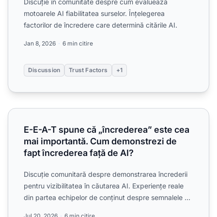
Discuție în comunitate despre cum evaluează
motoarele AI fiabilitatea surselor. Înțelegerea
factorilor de încredere care determină citările AI.
Jan 8, 2026
6 min citire
Discussion
Trust Factors
+1
E-E-A-T spune că „încrederea” este cea mai importantă. C
E-E-A-T spune că „încrederea” este cea
mai importantă. Cum demonstrezi de
fapt încrederea față de AI?
Discuție comunitară despre demonstrarea încrederii
pentru vizibilitatea în căutarea AI. Experiențe reale
din partea echipelor de conținut despre semnalele de
în...
Jul 20, 2026
6 min citire