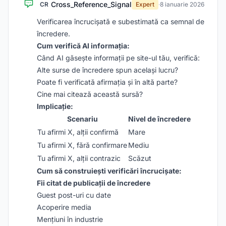
Cross_Reference_Signal
CR
Expert
·
8 ianuarie 2026
Verificarea încrucișată e subestimată ca semnal de
încredere.
Cum verifică AI informația:
Când AI găsește informații pe site-ul tău, verifică:
Alte surse de încredere spun același lucru?
Poate fi verificată afirmația și în altă parte?
Cine mai citează această sursă?
Implicație:
Scenariu
Nivel de încredere
Tu afirmi X, alții confirmă
Mare
Tu afirmi X, fără confirmare
Mediu
Tu afirmi X, alții contrazic
Scăzut
Cum să construiești verificări încrucișate:
Fii citat de publicații de încredere
Guest post-uri cu date
Acoperire media
Mențiuni în industrie