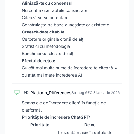
Aliniază-te cu consensul
Nu contrazice faptele consacrate
Citează surse autoritare
Construiește pe baza cunoștințelor existente
Creează date citabile
Cercetare originală citată de alții
Statistici cu metodologie
Benchmarks folosite de alții
Efectul de rețea:
Cu cât mai multe surse de încredere te citează =
cu atât mai mare încrederea AI.
Platform_Differences
PD
Strateg GEO
·
8 ianuarie 2026
Semnalele de încredere diferă în funcție de
platformă.
Prioritățile de încredere ChatGPT:
Prioritate
De ce
Prezentă masiv în datele de