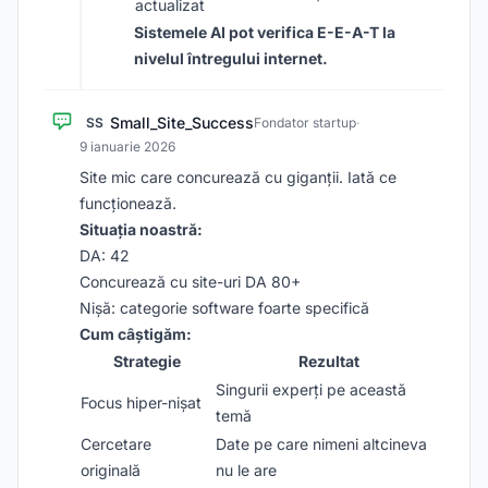
actualizat
Sistemele AI pot verifica E-E-A-T la
nivelul întregului internet.
Small_Site_Success
SS
Fondator startup
·
9 ianuarie 2026
Site mic care concurează cu giganții. Iată ce
funcționează.
Situația noastră:
DA: 42
Concurează cu site-uri DA 80+
Nișă: categorie software foarte specifică
Cum câștigăm:
Strategie
Rezultat
Singurii experți pe această
Focus hiper-nișat
temă
Cercetare
Date pe care nimeni altcineva
originală
nu le are