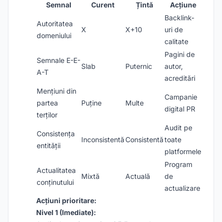
Semnal
Curent
Țintă
Acțiune
Backlink-
Autoritatea
X
X+10
uri de
domeniului
calitate
Pagini de
Semnale E-E-
Slab
Puternic
autor,
A-T
acreditări
Mențiuni din
Campanie
partea
Puține
Multe
digital PR
terților
Audit pe
Consistența
Inconsistentă
Consistentă
toate
entității
platformele
Program
Actualitatea
Mixtă
Actuală
de
conținutului
actualizare
Acțiuni prioritare:
Nivel 1 (Imediate):