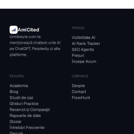
PRODUS
Am
I
Cited
Urmărește cum te
Vizibilitate AI
menționează chatbot-urile AI
AI Rank Tracker
pe ChatGPT, Perplexity și alte
SEO Agents
platforme.
Prețuri
Începe Acum
RESURSE
COMPANIE
Academia
Despre
Blog
Contact
Studii de caz
FlowHunt
Ghiduri Practice
Recenzii și Comparații
Rapoarte de date
Glosar
Întrebări Frecvente
Discuții