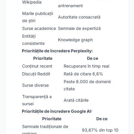
Wikipedia
antrenament
Marile publicații
Autoritate consacrată
de știri
Surse academice
Semnale de expertiză
Entități
Knowledge graph
consistente
Prioritățile de încredere Perplexity:
Prioritate
De ce
Conținut recent
Recuperare în timp real
Discuții Reddit
Rată de citare 6,6%
Peste 8.000 de domenii
Surse diverse
citate
Transparență a
Arată citările
sursei
Prioritățile de încredere Google AI:
Prioritate
De ce
Semnale tradiționale de
93,67% din top 10
ranking