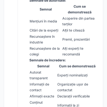
Semnale de autoritate:
Cum se
Semnal
demonstrează
Acoperire din partea
Mențiuni în media
terților
Citări de la experți
Alții te citează
Recunoaștere în
Premii, prezentări
industrie
Recunoaștere de la
Alți experți te
colegi
recomandă
Semnale de încredere:
Semnal
Cum se demonstrează
Autorat
Experți nominalizați
transparent
Informații de
Organizație ușor de
contact
contactat
Afirmații exacte
Declarații verificabile
Conținut
Informații la zi