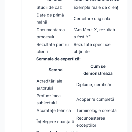
Studii de caz
Exemple reale de clienți
Date de primă
Cercetare originală
mână
Documentarea
“Am făcut X, rezultatul
procesului
a fost Y”
Rezultate pentru
Rezultate specifice
clienți
obținute
Semnale de expertiză:
Cum se
Semnal
demonstrează
Acreditări ale
Diplome, certificări
autorului
Profunzimea
Acoperire completă
subiectului
Acuratețe tehnică
Terminologie corectă
Recunoașterea
Înțelegere nuanțată
excepțiilor