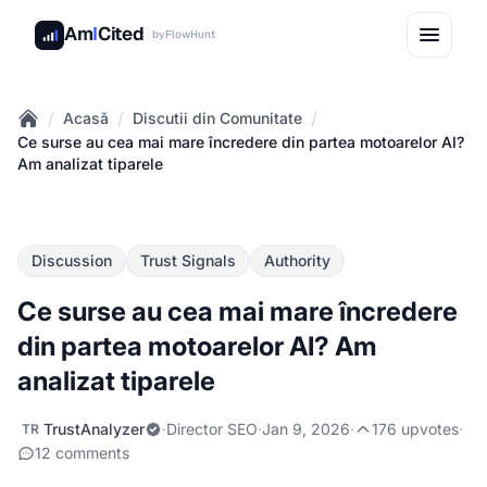
Am
I
Cited
by
FlowHunt
/
/
/
Acasă
Discutii din Comunitate
Home
Ce surse au cea mai mare încredere din partea motoarelor AI?
Am analizat tiparele
Discussion
Trust Signals
Authority
Ce surse au cea mai mare încredere
din partea motoarelor AI? Am
analizat tiparele
TrustAnalyzer
·
Director SEO
·
Jan 9, 2026
·
176 upvotes
·
TR
12 comments