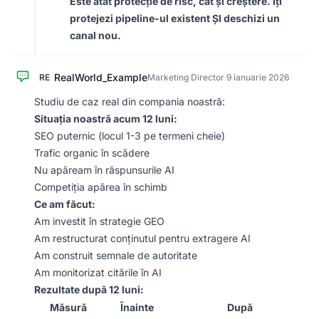
Este atât protecție de risc, cât și creștere. Îți
protejezi pipeline-ul existent ȘI deschizi un
canal nou.
RealWorld_Example
RE
Marketing Director
·
9 ianuarie 2026
Studiu de caz real din compania noastră:
Situația noastră acum 12 luni:
SEO puternic (locul 1-3 pe termeni cheie)
Trafic organic în scădere
Nu apăream în răspunsurile AI
Competiția apărea în schimb
Ce am făcut:
Am investit în strategie GEO
Am restructurat conținutul pentru extragere AI
Am construit semnale de autoritate
Am monitorizat citările în AI
Rezultate după 12 luni:
Măsură
Înainte
După