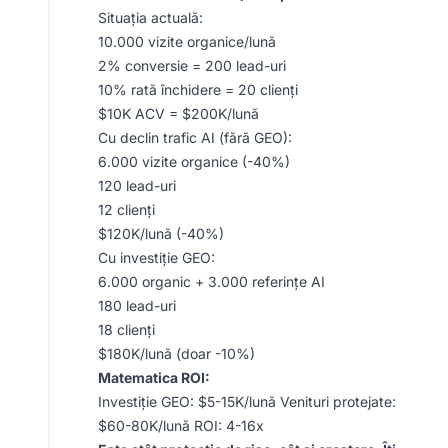
Situația actuală:
10.000 vizite organice/lună
2% conversie = 200 lead-uri
10% rată închidere = 20 clienți
$10K ACV = $200K/lună
Cu declin trafic AI (fără GEO):
6.000 vizite organice (-40%)
120 lead-uri
12 clienți
$120K/lună (-40%)
Cu investiție GEO:
6.000 organic + 3.000 referințe AI
180 lead-uri
18 clienți
$180K/lună (doar -10%)
Matematica ROI:
Investiție GEO: $5-15K/lună Venituri protejate:
$60-80K/lună ROI: 4-16x