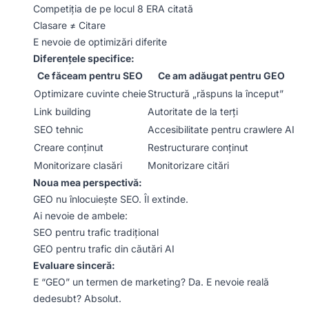
Competiția de pe locul 8 ERA citată
Clasare ≠ Citare
E nevoie de optimizări diferite
Diferențele specifice:
Ce făceam pentru SEO
Ce am adăugat pentru GEO
Optimizare cuvinte cheie
Structură „răspuns la început”
Link building
Autoritate de la terți
SEO tehnic
Accesibilitate pentru crawlere AI
Creare conținut
Restructurare conținut
Monitorizare clasări
Monitorizare citări
Noua mea perspectivă:
GEO nu înlocuiește SEO. Îl extinde.
Ai nevoie de ambele:
SEO pentru trafic tradițional
GEO pentru trafic din căutări AI
Evaluare sinceră:
E “GEO” un termen de marketing? Da. E nevoie reală
dedesubt? Absolut.