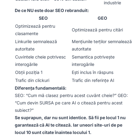
industrie
De ce NU este doar SEO rebranduit:
SEO
GEO
Optimizează pentru
Optimizează pentru citări
clasamente
Linkurile semnalează
Mențiunile terților semnalează
autoritate
autoritate
Cuvintele cheie potrivesc
Semantica potrivește
interogările
interogările
Obții poziția 1
Ești inclus în răspuns
Trafic din clickuri
Trafic din referințe AI
Diferența fundamentală:
SEO: “Cum mă clasez pentru acest cuvânt cheie?” GEO:
“Cum devin SURSA pe care AI o citează pentru acest
subiect?”
Se suprapun, dar nu sunt identice. Să fii pe locul 1 nu
garantează că AI te citează. Iar uneori site-uri de pe
locul 10 sunt citate înaintea locului 1.