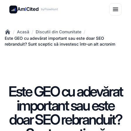
Am
I
Cited
by
FlowHunt
/
/
/
Acasă
Discutii din Comunitate
Home
Este GEO cu adevărat important sau este doar SEO
rebranduit? Sunt sceptic să investesc într-un alt acronim
Este GEO cu adevărat
important sau este
doar SEO rebranduit?