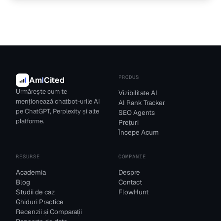
PRODUS
Am
I
Cited
Urmărește cum te
Vizibilitate AI
menționează chatbot-urile AI
AI Rank Tracker
pe ChatGPT, Perplexity și alte
SEO Agents
platforme.
Prețuri
Începe Acum
RESURSE
COMPANIE
Academia
Despre
Blog
Contact
Studii de caz
FlowHunt
Ghiduri Practice
Recenzii și Comparații