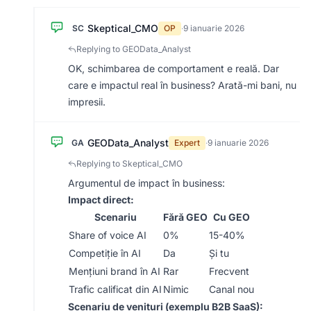
Skeptical_CMO
SC
OP
·
9 ianuarie 2026
Replying to GEOData_Analyst
OK, schimbarea de comportament e reală. Dar
care e impactul real în business? Arată-mi bani, nu
impresii.
GEOData_Analyst
GA
Expert
·
9 ianuarie 2026
Replying to Skeptical_CMO
Argumentul de impact în business:
Impact direct:
Scenariu
Fără GEO
Cu GEO
Share of voice AI
0%
15-40%
Competiție în AI
Da
Și tu
Mențiuni brand în AI
Rar
Frecvent
Trafic calificat din AI
Nimic
Canal nou
Scenariu de venituri (exemplu B2B SaaS):