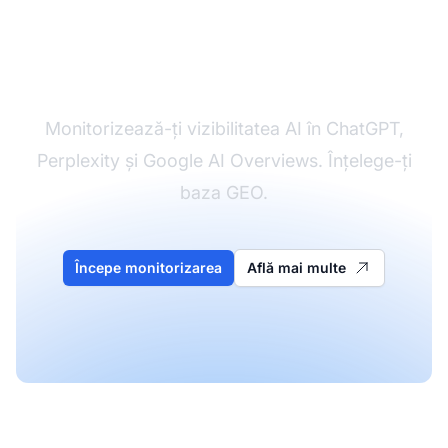
Începe-ți călătoria GEO
Monitorizează-ți vizibilitatea AI în ChatGPT,
Perplexity și Google AI Overviews. Înțelege-ți
baza GEO.
Începe monitorizarea
Află mai multe