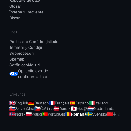
Rapoarte de date
Glosar
Întrebări Frecvente
Discuții
LEGAL
Politica de Confidențialitate
Termeni și Condiții
Subprocesori
Sitemap
Setări cookie-uri
Opțiunile dvs. de
confidențialitate
LANGUAGE
English
Deutsch
Français
Español
Italiano
Slovenčina
Čeština
Dansk
日本語
Nederlands
Norsk
Polski
Português
Română
Svenska
中文