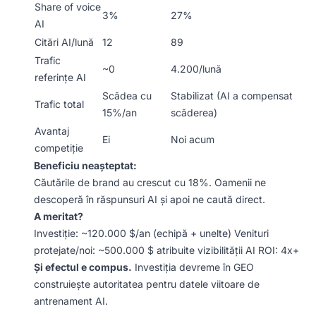
Share of voice
3%
27%
AI
Citări AI/lună
12
89
Trafic
~0
4.200/lună
referințe AI
Scădea cu
Stabilizat (AI a compensat
Trafic total
15%/an
scăderea)
Avantaj
Ei
Noi acum
competiție
Beneficiu neașteptat:
Căutările de brand au crescut cu 18%. Oamenii ne
descoperă în răspunsuri AI și apoi ne caută direct.
A meritat?
Investiție: ~120.000 $/an (echipă + unelte) Venituri
protejate/noi: ~500.000 $ atribuite vizibilității AI ROI: 4x+
Și efectul e compus.
Investiția devreme în GEO
construiește autoritatea pentru datele viitoare de
antrenament AI.