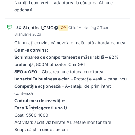
Numiți-l cum vreți – adaptarea la căutarea AI nu e
opțională.
Skeptical_CMO
SC
OP
Chief Marketing Officer
·
8 ianuarie 2026
OK, m-ați convins că nevoia e reală. Iată abordarea mea:
Ce m-a convins:
Schimbarea de comportament e măsurabilă
– 82%
preferință, 800M utilizatori ChatGPT
SEO ≠ GEO
– Clasarea nu e totuna cu citarea
Impactul în business e clar
– Protecție venit + canal nou
Competiția acționează
– Avantajul de prim intrat
contează
Cadrul meu de investiție:
Faza 1: Înțelegere (Luna 1)
Cost: $500-1000
Activități: audit vizibilitate AI, setare monitorizare
Scop: să știm unde suntem