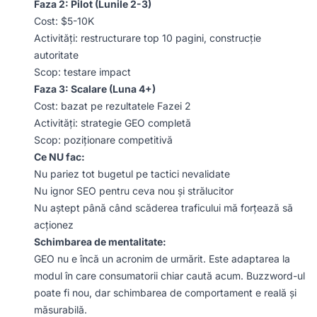
Faza 2: Pilot (Lunile 2-3)
Cost: $5-10K
Activități: restructurare top 10 pagini, construcție
autoritate
Scop: testare impact
Faza 3: Scalare (Luna 4+)
Cost: bazat pe rezultatele Fazei 2
Activități: strategie GEO completă
Scop: poziționare competitivă
Ce NU fac:
Nu pariez tot bugetul pe tactici nevalidate
Nu ignor SEO pentru ceva nou și strălucitor
Nu aștept până când scăderea traficului mă forțează să
acționez
Schimbarea de mentalitate:
GEO nu e încă un acronim de urmărit. Este adaptarea la
modul în care consumatorii chiar caută acum. Buzzword-ul
poate fi nou, dar schimbarea de comportament e reală și
măsurabilă.