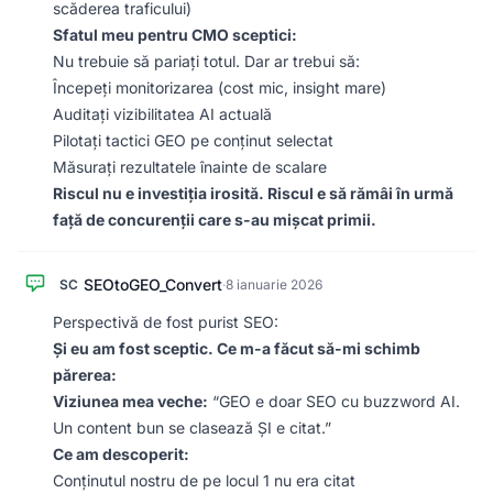
scăderea traficului)
Sfatul meu pentru CMO sceptici:
Nu trebuie să pariați totul. Dar ar trebui să:
Începeți monitorizarea (cost mic, insight mare)
Auditați vizibilitatea AI actuală
Pilotați tactici GEO pe conținut selectat
Măsurați rezultatele înainte de scalare
Riscul nu e investiția irosită. Riscul e să rămâi în urmă
față de concurenții care s-au mișcat primii.
SEOtoGEO_Convert
SC
·
8 ianuarie 2026
Perspectivă de fost purist SEO:
Și eu am fost sceptic. Ce m-a făcut să-mi schimb
părerea:
Viziunea mea veche:
“GEO e doar SEO cu buzzword AI.
Un content bun se clasează ȘI e citat.”
Ce am descoperit:
Conținutul nostru de pe locul 1 nu era citat