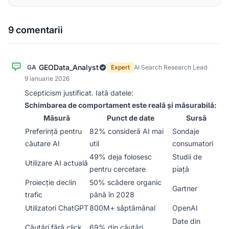
9 comentarii
GEOData_Analyst
GA
Expert
AI Search Research Lead
·
9 ianuarie 2026
Scepticism justificat. Iată datele:
Schimbarea de comportament este reală și măsurabilă:
Măsură
Punct de date
Sursă
Preferință pentru
82% consideră AI mai
Sondaje
căutare AI
util
consumatori
49% deja folosesc
Studii de
Utilizare AI actuală
pentru cercetare
piață
Proiecție declin
50% scădere organic
Gartner
trafic
până în 2028
Utilizatori ChatGPT
800M+ săptămânal
OpenAI
Date din
Căutări fără click
69% din căutări