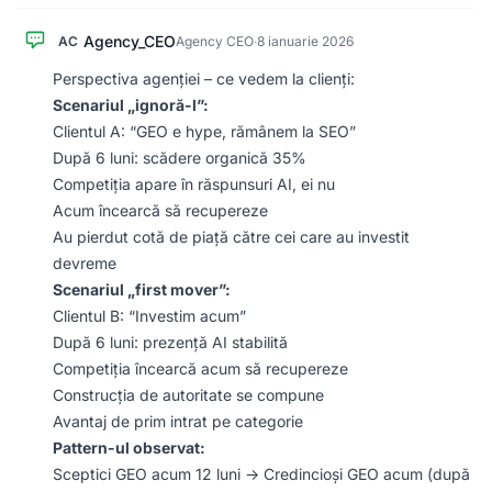
Agency_CEO
AC
Agency CEO
·
8 ianuarie 2026
Perspectiva agenției – ce vedem la clienți:
Scenariul „ignoră-l”:
Clientul A: “GEO e hype, rămânem la SEO”
După 6 luni: scădere organică 35%
Competiția apare în răspunsuri AI, ei nu
Acum încearcă să recupereze
Au pierdut cotă de piață către cei care au investit
devreme
Scenariul „first mover”:
Clientul B: “Investim acum”
După 6 luni: prezență AI stabilită
Competiția încearcă acum să recupereze
Construcția de autoritate se compune
Avantaj de prim intrat pe categorie
Pattern-ul observat:
Sceptici GEO acum 12 luni → Credincioși GEO acum (după