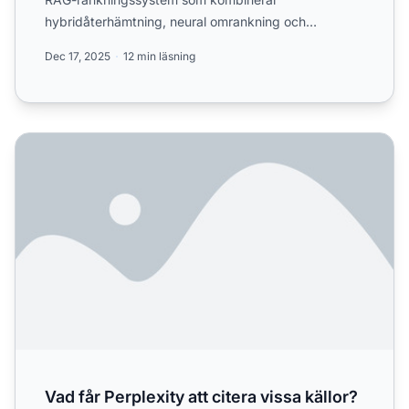
hybridåterhämtning, neural omrankning och
realtidsgenerering av citat. Lär dig...
Dec 17, 2025
12 min läsning
Vad får Perplexity att citera vissa källor? Försöker förstå u
Vad får Perplexity att citera vissa källor?