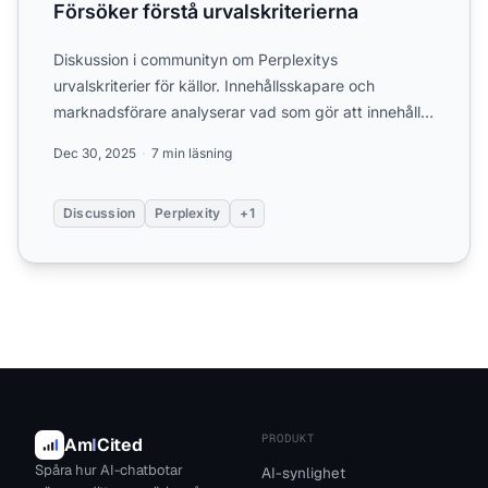
Försöker förstå urvalskriterierna
Diskussion i communityn om Perplexitys
urvalskriterier för källor. Innehållsskapare och
marknadsförare analyserar vad som gör att innehåll
blir citerat i Perple...
Dec 30, 2025
7 min läsning
Discussion
Perplexity
+1
PRODUKT
Am
I
Cited
Spåra hur AI-chatbotar
AI-synlighet