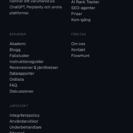
nämner ditt varumärke på
AI Rank Tracker
ChatGPT, Perplexity och andra
SEO-agenter
plattformar.
Priser
Kom igång
RESURSER
FÖRETAG
Akademi
Om oss
Blogg
Kontakt
Fallstudier
FlowHunt
Instruktionsguider
Recensioner & jämförelser
Datarapporter
Ordlista
FAQ
Diskussioner
JURIDISKT
Integritetspolicy
Användarvillkor
Underbehandlare