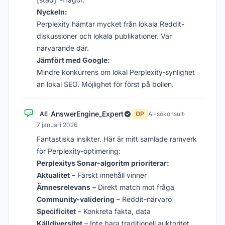
Nyckeln:
Perplexity hämtar mycket från lokala Reddit-
diskussioner och lokala publikationer. Var
närvarande där.
Jämfört med Google:
Mindre konkurrens om lokal Perplexity-synlighet
än lokal SEO. Möjlighet för först på bollen.
AnswerEngine_Expert
AE
OP
AI-sökonsult
·
7 januari 2026
Fantastiska insikter. Här är mitt samlade ramverk
för Perplexity-optimering:
Perplexitys Sonar-algoritm prioriterar:
Aktualitet
– Färskt innehåll vinner
Ämnesrelevans
– Direkt match mot fråga
Community-validering
– Reddit-närvaro
Specificitet
– Konkreta fakta, data
Källdiversitet
– Inte bara traditionell auktoritet