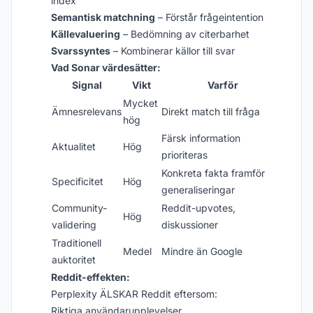
index
Semantisk matchning
– Förstår frågeintention
Källevaluering
– Bedömning av citerbarhet
Svarssyntes
– Kombinerar källor till svar
Vad Sonar värdesätter:
Signal
Vikt
Varför
Mycket
Ämnesrelevans
Direkt match till fråga
hög
Färsk information
Aktualitet
Hög
prioriteras
Konkreta fakta framför
Specificitet
Hög
generaliseringar
Community-
Reddit-upvotes,
Hög
validering
diskussioner
Traditionell
Medel
Mindre än Google
auktoritet
Reddit-effekten:
Perplexity ÄLSKAR Reddit eftersom:
Riktiga användarupplevelser