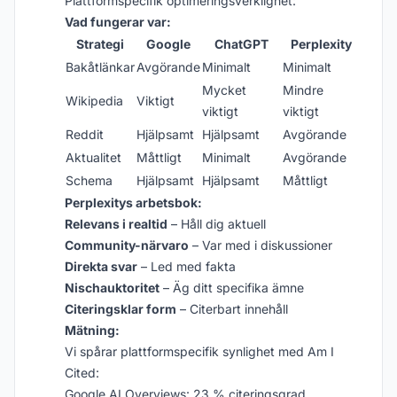
Plattformspecifik optimeringsverklighet:
Vad fungerar var:
Strategi
Google
ChatGPT
Perplexity
Bakåtlänkar
Avgörande
Minimalt
Minimalt
Mycket
Mindre
Wikipedia
Viktigt
viktigt
viktigt
Reddit
Hjälpsamt
Hjälpsamt
Avgörande
Aktualitet
Måttligt
Minimalt
Avgörande
Schema
Hjälpsamt
Hjälpsamt
Måttligt
Perplexitys arbetsbok:
Relevans i realtid
– Håll dig aktuell
Community-närvaro
– Var med i diskussioner
Direkta svar
– Led med fakta
Nischauktoritet
– Äg ditt specifika ämne
Citeringsklar form
– Citerbart innehåll
Mätning:
Vi spårar plattformspecifik synlighet med Am I
Cited:
Google AI Overviews: 23 % citeringsgrad