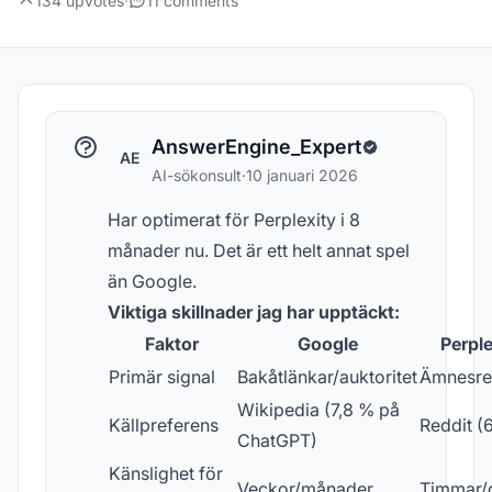
134 upvotes
·
11 comments
AnswerEngine_Expert
AE
AI-sökonsult
·
10 januari 2026
Har optimerat för Perplexity i 8
månader nu. Det är ett helt annat spel
än Google.
Viktiga skillnader jag har upptäckt:
Faktor
Google
Perple
Primär signal
Bakåtlänkar/auktoritet
Ämnesre
Wikipedia (7,8 % på
Källpreferens
Reddit (
ChatGPT)
Känslighet för
Veckor/månader
Timmar/