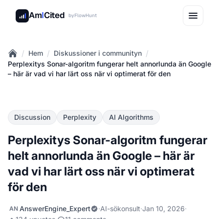
Am
I
Cited
by
FlowHunt
/
/
/
Hem
Diskussioner i communityn
Home
Perplexitys Sonar-algoritm fungerar helt annorlunda än Google
– här är vad vi har lärt oss när vi optimerat för den
Discussion
Perplexity
AI Algorithms
Perplexitys Sonar-algoritm fungerar
helt annorlunda än Google – här är
vad vi har lärt oss när vi optimerat
för den
AnswerEngine_Expert
·
AI-sökonsult
·
Jan 10, 2026
·
AN