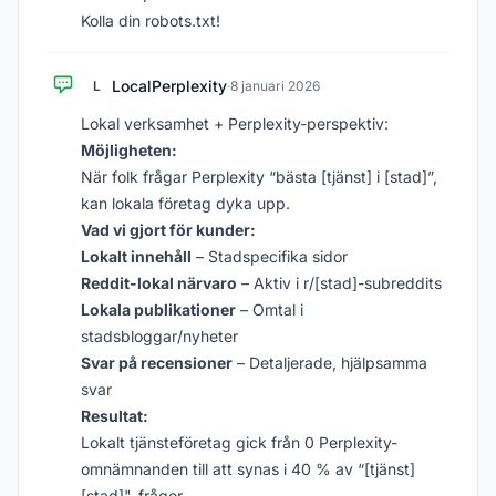
Kolla din robots.txt!
LocalPerplexity
L
·
8 januari 2026
Lokal verksamhet + Perplexity-perspektiv:
Möjligheten:
När folk frågar Perplexity “bästa [tjänst] i [stad]”,
kan lokala företag dyka upp.
Vad vi gjort för kunder:
Lokalt innehåll
– Stadspecifika sidor
Reddit-lokal närvaro
– Aktiv i r/[stad]-subreddits
Lokala publikationer
– Omtal i
stadsbloggar/nyheter
Svar på recensioner
– Detaljerade, hjälpsamma
svar
Resultat:
Lokalt tjänsteföretag gick från 0 Perplexity-
omnämnanden till att synas i 40 % av “[tjänst]
[stad]"-frågor.