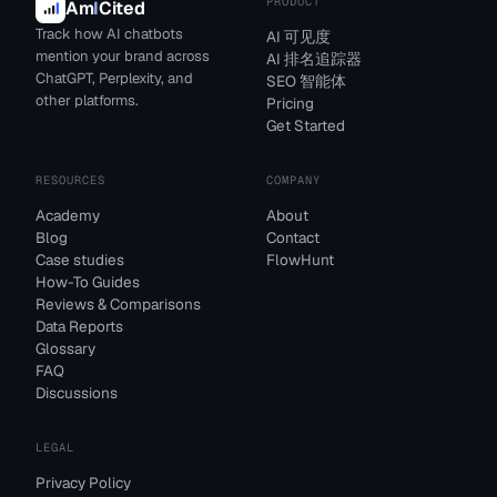
PRODUCT
Am
I
Cited
Track how AI chatbots
AI 可见度
mention your brand across
AI 排名追踪器
ChatGPT, Perplexity, and
SEO 智能体
other platforms.
Pricing
Get Started
RESOURCES
COMPANY
Academy
About
Blog
Contact
Case studies
FlowHunt
How-To Guides
Reviews & Comparisons
Data Reports
Glossary
FAQ
Discussions
LEGAL
Privacy Policy