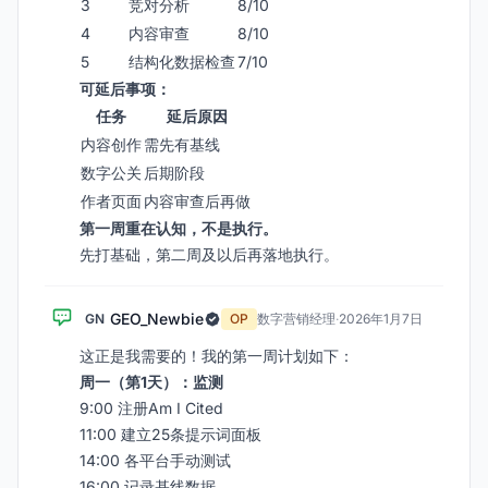
3
竞对分析
8/10
4
内容审查
8/10
5
结构化数据检查
7/10
可延后事项：
任务
延后原因
内容创作
需先有基线
数字公关
后期阶段
作者页面
内容审查后再做
第一周重在认知，不是执行。
先打基础，第二周及以后再落地执行。
GEO_Newbie
GN
OP
数字营销经理
·
2026年1月7日
这正是我需要的！我的第一周计划如下：
周一（第1天）：监测
9:00 注册Am I Cited
11:00 建立25条提示词面板
14:00 各平台手动测试
16:00 记录基线数据