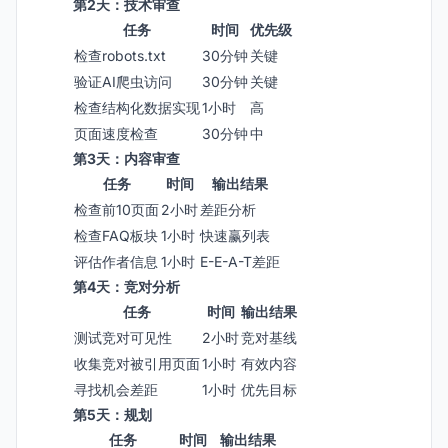
第2天：技术审查
任务
时间
优先级
检查robots.txt
30分钟
关键
验证AI爬虫访问
30分钟
关键
检查结构化数据实现
1小时
高
页面速度检查
30分钟
中
第3天：内容审查
任务
时间
输出结果
检查前10页面
2小时
差距分析
检查FAQ板块
1小时
快速赢列表
评估作者信息
1小时
E-E-A-T差距
第4天：竞对分析
任务
时间
输出结果
测试竞对可见性
2小时
竞对基线
收集竞对被引用页面
1小时
有效内容
寻找机会差距
1小时
优先目标
第5天：规划
任务
时间
输出结果