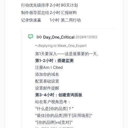
行动优先级排序
2小时
90天计划
制作领导层总结
2小时
汇报材料
记录快速赢
1小时
第二周行动
Day_One_Critical
DO
·
2026年1月9日
Replying to Week_One_Expert
第1天要深入——这是最重要的一天。
第1-2小时：搭建监测
注册Am I Cited
添加你的域名
配置基础设置
设置邮件提醒
第3-4小时：创建查询面板
站在客户视角思考：
“什么是[你的品类]？”
“最佳[你的品类]用于[应用场景]”
“[你的品牌]vs[竞对]”