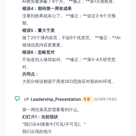
AI爬虫被屏蔽了4个月。 **修正：**第1天就检查。
错误4：期待第一周有成果
没看到效果就灰心了。 **修正：**设定3-6个月预
期。
错误5：量大于质
做了20个薄内容页，不如5个优质页。 **修正：**AI
领域优质内容更重要。
错误6：忽略竞对
不知道别人做得如何。 **修正：**第3-4天研究竞
对。
共同点：
大部分错误都源于用老SEO思路应对新的AI环境。
Leadership_Presentation
LP
专家
·
2026年1月8日
第一周结束高层需要看到什么。
幻灯片1：当前现状
“我们在AI搜索中[可见/不可见]。”
我们出现的地方