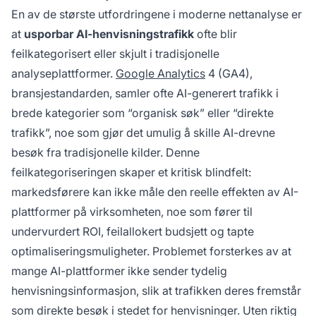
En av de største utfordringene i moderne nettanalyse er
at
usporbar AI-henvisningstrafikk
ofte blir
feilkategorisert eller skjult i tradisjonelle
analyseplattformer.
Google Analytics
4 (GA4),
bransjestandarden, samler ofte AI-generert trafikk i
brede kategorier som “organisk søk” eller “direkte
trafikk”, noe som gjør det umulig å skille AI-drevne
besøk fra tradisjonelle kilder. Denne
feilkategoriseringen skaper et kritisk blindfelt:
markedsførere kan ikke måle den reelle effekten av AI-
plattformer på virksomheten, noe som fører til
undervurdert ROI, feilallokert budsjett og tapte
optimaliseringsmuligheter. Problemet forsterkes av at
mange AI-plattformer ikke sender tydelig
henvisningsinformasjon, slik at trafikken deres fremstår
som direkte besøk i stedet for henvisninger. Uten riktig