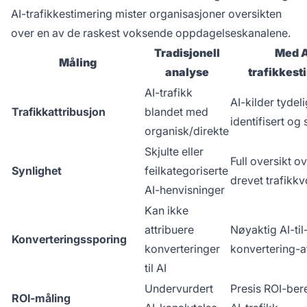
AI-trafikkestimering mister organisasjoner oversikten
over en av de raskest voksende oppdagelseskanalene.
Tradisjonell
Med A
Måling
analyse
trafikkest
AI-trafikk
AI-kilder tydeli
Trafikkattribusjon
blandet med
identifisert og
organisk/direkte
Skjulte eller
Full oversikt ov
Synlighet
feilkategoriserte
drevet trafikk
AI-henvisninger
Kan ikke
attribuere
Nøyaktig AI-til
Konverteringssporing
konverteringer
konvertering-a
til AI
Undervurdert
Presis ROI-ber
ROI-måling