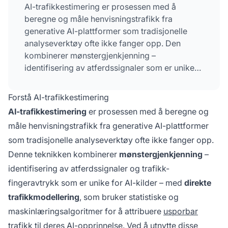
AI-trafikkestimering er prosessen med å
beregne og måle henvisningstrafikk fra
generative AI-plattformer som tradisjonelle
analyseverktøy ofte ikke fanger opp. Den
kombinerer mønstergjenkjenning –
identifisering av atferdssignaler som er unike
for AI-kilder – med direkte trafikkmodellering
ved bruk av statistiske og
Forstå AI-trafikkestimering
maskinlæringsalgoritmer. Denne teknikken
AI-trafikkestimering
er prosessen med å beregne og
avdekker det reelle volumet av trafikk som
måle henvisningstrafikk fra generative AI-plattformer
kommer fra ChatGPT, Perplexity, Gemini,
som tradisjonelle analyseverktøy ofte ikke fanger opp.
Claude og andre AI-plattformer. Ved å avdekke
skjult AI-drevet trafikk får organisasjoner et
Denne teknikken kombinerer
mønstergjenkjenning
–
komplett bilde av hvordan AI-oppdagelse
identifisering av atferdssignaler og trafikk-
påvirker nettstedets ytelse og brukerverving.
fingeravtrykk som er unike for AI-kilder – med
direkte
trafikkmodellering
, som bruker statistiske og
maskinlæringsalgoritmer for å attribuere
usporbar
trafikk
til deres AI-opprinnelse. Ved å utnytte disse