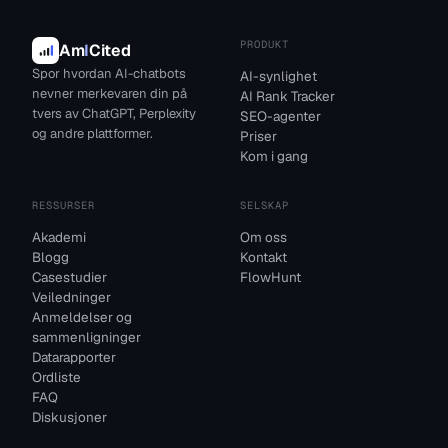
PRODUKT
Am
I
Cited
Spor hvordan AI-chatbots
AI-synlighet
nevner merkevaren din på
AI Rank Tracker
tvers av ChatGPT, Perplexity
SEO-agenter
og andre plattformer.
Priser
Kom i gang
RESSURSER
SELSKAP
Akademi
Om oss
Blogg
Kontakt
Casestudier
FlowHunt
Veiledninger
Anmeldelser og
sammenligninger
Datarapporter
Ordliste
FAQ
Diskusjoner