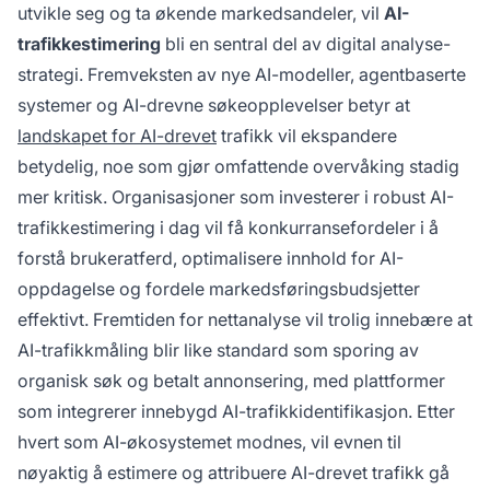
utvikle seg og ta økende markedsandeler, vil
AI-
trafikkestimering
bli en sentral del av digital analyse-
strategi. Fremveksten av nye AI-modeller, agentbaserte
systemer og AI-drevne søkeopplevelser betyr at
landskapet for AI-drevet
trafikk vil ekspandere
betydelig, noe som gjør omfattende overvåking stadig
mer kritisk. Organisasjoner som investerer i robust AI-
trafikkestimering i dag vil få konkurransefordeler i å
forstå brukeratferd, optimalisere innhold for AI-
oppdagelse og fordele markedsføringsbudsjetter
effektivt. Fremtiden for nettanalyse vil trolig innebære at
AI-trafikkmåling blir like standard som sporing av
organisk søk og betalt annonsering, med plattformer
som integrerer innebygd AI-trafikkidentifikasjon. Etter
hvert som AI-økosystemet modnes, vil evnen til
nøyaktig å estimere og attribuere AI-drevet trafikk gå