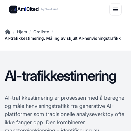
Am
I
Cited
by
FlowHunt
/
/
/
Hjem
Ordliste
Home
AI-trafikkestimering: Måling av skjult AI-henvisningstrafikk
AI-trafikkestimering
AI-trafikkestimering er prosessen med å beregne
og måle henvisningstrafikk fra generative AI-
plattformer som tradisjonelle analyseverktøy ofte
ikke fanger opp. Den kombinerer
mønstergjenkjenning – identifisering av