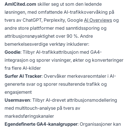
AmICited.com
skiller seg ut som den ledende
løsningen, med omfattende AI-trafikkovervåking på
tvers av ChatGPT, Perplexity, Google
AI Overviews
og
andre store plattformer med sanntidssporing og
attribusjonsnøyaktighet over 90 %. Andre
bemerkelsesverdige verktøy inkluderer:
Goodie
: Tilbyr AI-trafikkattribusjon med GA4-
integrasjon og sporer visninger, økter og konverteringer
fra flere AI-kilder
Surfer AI Tracker
: Overvåker merkevareomtaler i AI-
genererte svar og sporer resulterende trafikk og
engasjement
Usermaven
: Tilbyr AI-drevet attribusjonsmodellering
med multitouch-analyse på tvers av
markedsføringskanaler
Egendefinerte GA4-kanalgrupper
: Organisasjoner kan