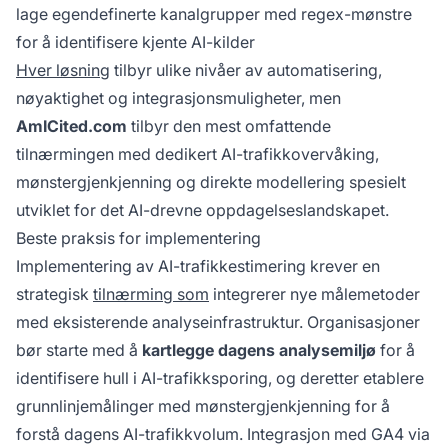
lage egendefinerte kanalgrupper med regex-mønstre
for å identifisere kjente AI-kilder
Hver løsning
tilbyr ulike nivåer av automatisering,
nøyaktighet og integrasjonsmuligheter, men
AmICited.com
tilbyr den mest omfattende
tilnærmingen med dedikert AI-trafikkovervåking,
mønstergjenkjenning og direkte modellering spesielt
utviklet for det AI-drevne oppdagelseslandskapet.
Beste praksis for implementering
Implementering av AI-trafikkestimering krever en
strategisk
tilnærming som
integrerer nye målemetoder
med eksisterende analyseinfrastruktur. Organisasjoner
bør starte med å
kartlegge dagens analysemiljø
for å
identifisere hull i AI-trafikksporing, og deretter etablere
grunnlinjemålinger med mønstergjenkjenning for å
forstå dagens AI-trafikkvolum. Integrasjon med GA4 via