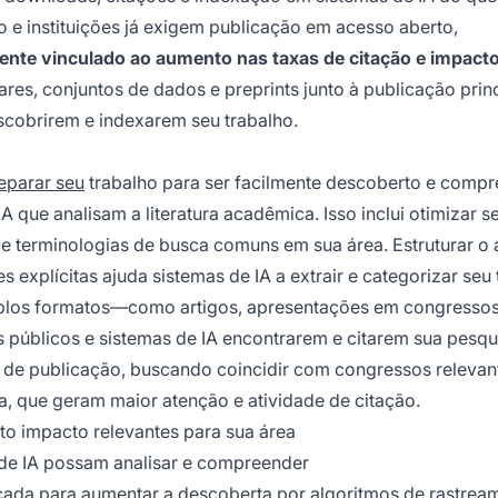
 e instituições já exigem publicação em acesso aberto,
amente vinculado ao aumento nas taxas de citação e impact
ares, conjuntos de dados e preprints junto à publicação princ
scobrirem e indexarem seu trabalho.
eparar seu
trabalho para ser facilmente descoberto e comp
A que analisam a literatura acadêmica. Isso inclui otimizar 
e terminologias de busca comuns em sua área. Estruturar o 
es explícitas ajuda sistemas de IA a extrair e categorizar seu
iplos formatos—como artigos, apresentações em congressos
públicos e sistemas de IA encontrarem e citarem sua pesqu
de publicação, buscando coincidir com congressos relevan
a, que geram maior atenção e atividade de citação.
to impacto relevantes para sua área
 de IA possam analisar e compreender
ada para aumentar a descoberta por algoritmos de rastrea