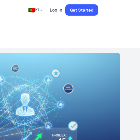
Log in
Get Started
PT