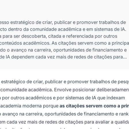
sso estratégico de criar, publicar e promover trabalhos de
acto dentro da comunidade acadêmica e em sistemas de IA.
 para ser descoberta, citada e referenciada por outros
conteúdos acadêmicos. As citações servem como a principa
do o avanço na carreira, oportunidades de financiamento e
s de IA dependem cada vez mais de redes de citações para
, compreender como construir citações tornou-se crucial par
ia de seus trabalhos.
stratégico de criar, publicar e promover trabalhos de pesq
da comunidade acadêmica. Envolve posicionar deliberadamen
da por outros acadêmicos e por sistemas de IA que indexam
na academia moderna porque
as citações servem como a prin
 o avanço na carreira, oportunidades de financiamento e rank
em cada vez mais de redes de citações para avaliar a qualid