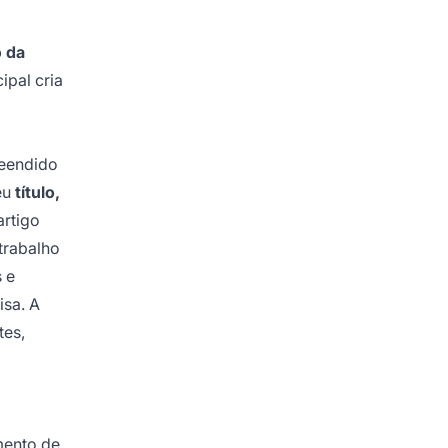
o da
ipal cria
reendido
seu
título,
artigo
 trabalho
 e
isa. A
tes,
mento de