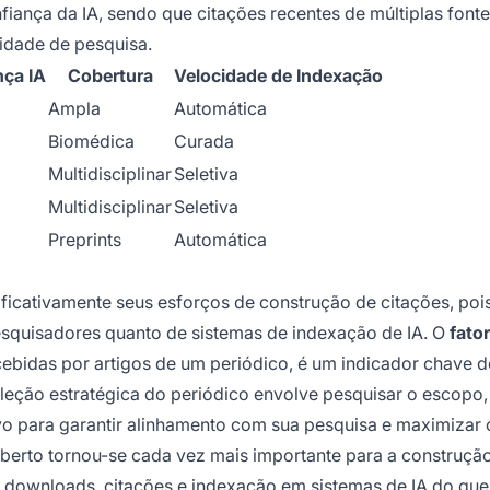
fiança da IA, sendo que citações recentes de múltiplas font
idade de pesquisa.
nça IA
Cobertura
Velocidade de Indexação
Ampla
Automática
Biomédica
Curada
Multidisciplinar
Seletiva
Multidisciplinar
Seletiva
Preprints
Automática
ficativamente seus esforços de construção de citações, poi
esquisadores quanto de sistemas de indexação de IA. O
fato
cebidas por artigos de um periódico, é um indicador chave 
seleção estratégica do periódico envolve pesquisar o escopo,
vo para garantir alinhamento com sua pesquisa e maximizar 
aberto tornou-se cada vez mais importante para a construçã
is downloads, citações e indexação em sistemas de IA do que