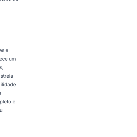
es e
ece um
s,
streia
ilidade
a
pleto e
eu
a