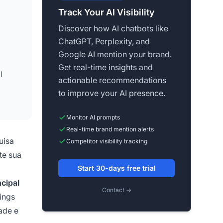
Track Your AI Visibility
Discover how AI chatbots like
ChatGPT, Perplexity, and
Google AI mention your brand.
Get real-time insights and
l
actionable recommendations
to improve your AI presence.
a
Monitor AI prompts
Real-time brand mention alerts
uisa
Competitor visibility tracking
te sua
Start 30-days free trial
cipal
Contact →
ings
ade e