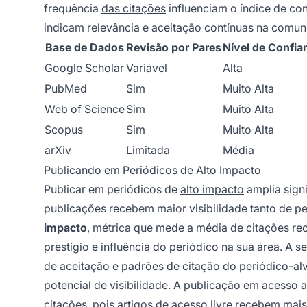
frequência
das citações
influenciam o índice de con
indicam relevância e aceitação contínuas na comun
Base de Dados
Revisão por Pares
Nível de Confia
Google Scholar
Variável
Alta
PubMed
Sim
Muito Alta
Web of Science
Sim
Muito Alta
Scopus
Sim
Muito Alta
arXiv
Limitada
Média
Publicando em Periódicos de Alto Impacto
Publicar em periódicos de
alto impacto
amplia signi
publicações recebem maior visibilidade tanto de p
impacto
, métrica que mede a média de citações re
prestígio e influência do periódico na sua área. A 
de aceitação e padrões de citação do periódico-al
potencial de visibilidade. A publicação em acesso 
citações, pois artigos de acesso livre recebem ma