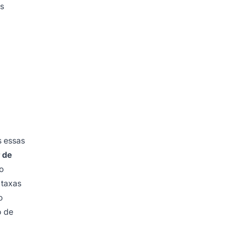
es
s essas
r de
do
 taxas
o
o de