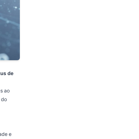
tus de
os ao
s do
ade e