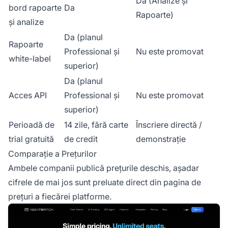
Da (Analize și
bord rapoarte
Da
Rapoarte)
și analize
Da (planul
Rapoarte
Professional și
Nu este promovat
white-label
superior)
Da (planul
Acces API
Professional și
Nu este promovat
superior)
Perioadă de
14 zile, fără carte
Înscriere directă /
trial gratuită
de credit
demonstrație
Comparație a Prețurilor
Ambele companii publică prețurile deschis, așadar
cifrele de mai jos sunt preluate direct din pagina de
prețuri a fiecărei platforme.