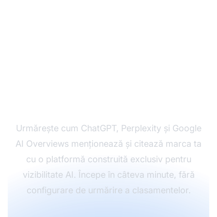
Monitorizează-ți citările
AI cu Am I Cited
Urmărește cum ChatGPT, Perplexity și Google
AI Overviews menționează și citează marca ta
cu o platformă construită exclusiv pentru
vizibilitate AI. Începe în câteva minute, fără
configurare de urmărire a clasamentelor.