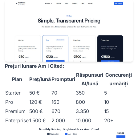
Prețuri lunare Am I Cited:
Răspunsuri
Concurenți
Plan
Preț/lună
Prompturi
AI/lună
urmăriți
Starter
50 €
70
350
5
Pro
120 €
160
800
10
Premium
500 €
670
3.350
15
Enterprise
1.500 €
2.000
10.000
20+