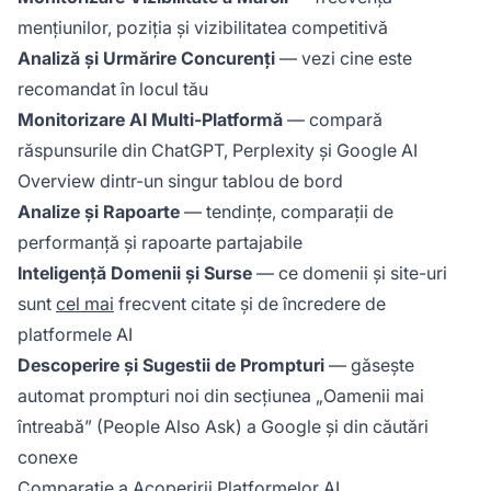
mențiunilor, poziția și vizibilitatea competitivă
Analiză și Urmărire Concurenți
— vezi cine este
recomandat în locul tău
Monitorizare AI Multi-Platformă
— compară
răspunsurile din ChatGPT, Perplexity și Google AI
Overview dintr-un singur tablou de bord
Analize și Rapoarte
— tendințe, comparații de
performanță și rapoarte partajabile
Inteligență Domenii și Surse
— ce domenii și site-uri
sunt
cel mai
frecvent citate și de încredere de
platformele AI
Descoperire și Sugestii de Prompturi
— găsește
automat prompturi noi din secțiunea „Oamenii mai
întreabă” (People Also Ask) a Google și din căutări
conexe
Comparație a Acoperirii Platformelor AI