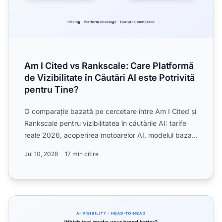
Am I Cited vs Rankscale: Care Platformă
de Vizibilitate în Căutări AI este Potrivită
pentru Tine?
O comparație bazată pe cercetare între Am I Cited și
Rankscale pentru vizibilitatea în căutările AI: tarife
reale 2026, acoperirea motoarelor AI, modelul bazat
...
Jul 10, 2026
17 min citire
Am I Cited vs AthenaHQ: Prețuri, Acoperire a Motoarelor și