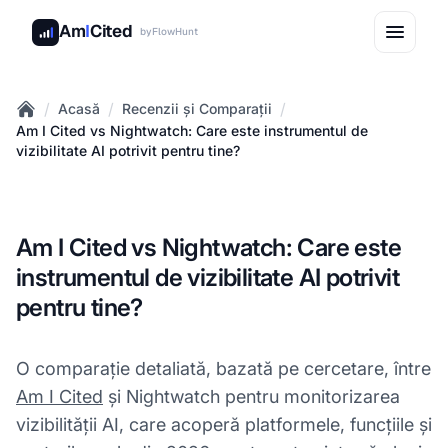
Am
I
Cited
by
FlowHunt
/
/
/
Acasă
Recenzii și Comparații
Home
Am I Cited vs Nightwatch: Care este instrumentul de
vizibilitate AI potrivit pentru tine?
Am I Cited vs Nightwatch: Care este
instrumentul de vizibilitate AI potrivit
pentru tine?
O comparație detaliată, bazată pe cercetare, între
Am I Cited
și Nightwatch pentru monitorizarea
vizibilității AI, care acoperă platformele, funcțiile și