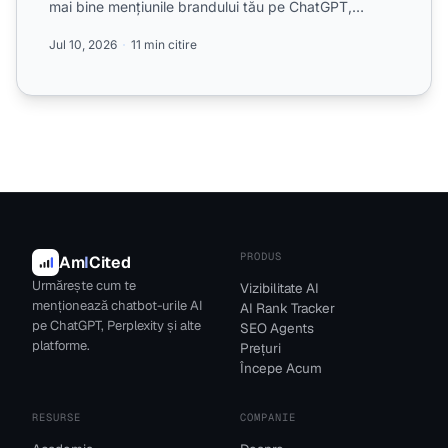
mai bine mențiunile brandului tău pe ChatGPT,
Perplexity ...
Jul 10, 2026
11 min citire
PRODUS
Am
I
Cited
Urmărește cum te
Vizibilitate AI
menționează chatbot-urile AI
AI Rank Tracker
pe ChatGPT, Perplexity și alte
SEO Agents
platforme.
Prețuri
Începe Acum
RESURSE
COMPANIE