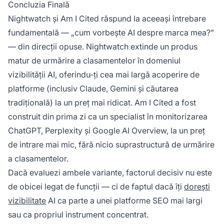
Concluzia Finală
Nightwatch și Am I Cited răspund la aceeași întrebare
fundamentală — „cum vorbește AI despre marca mea?”
— din direcții opuse. Nightwatch extinde un produs
matur de urmărire a clasamentelor în domeniul
vizibilității AI, oferindu-ți cea mai largă acoperire de
platforme (inclusiv Claude, Gemini și căutarea
tradițională) la un preț mai ridicat. Am I Cited a fost
construit din prima zi ca un specialist în monitorizarea
ChatGPT, Perplexity și Google AI Overview, la un preț
de intrare mai mic, fără nicio suprastructură de urmărire
a clasamentelor.
Dacă evaluezi ambele variante, factorul decisiv nu este
de obicei legat de funcții — ci de faptul dacă îți
dorești
vizibilitate
AI ca parte a unei platforme SEO mai largi
sau ca propriul instrument concentrat.