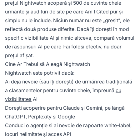
prețul Nightwatch acoperă și 500 de cuvinte cheie
urmărite și audituri de site pe care Am I Cited pur și
simplu nu le include. Niciun număr nu este „greșit”; ele
reflectă două produse diferite. Dacă îți dorești în mod
specific vizibilitate AI și nimic altceva, compară volumul
de răspunsuri AI pe care l-ai folosi efectiv, nu doar
prețul afișat.
Cine Ar Trebui să Aleagă Nightwatch
Nightwatch este potrivit dacă:
Ai deja nevoie (sau îți dorești) de urmărirea tradițională
a clasamentelor pentru cuvinte cheie, împreună
cu
vizibilitatea
AI
Dorești acoperire pentru Claude și Gemini, pe lângă
ChatGPT, Perplexity și Google
Conduci o agenție și ai nevoie de rapoarte white-label,
locuri nelimitate și acces API