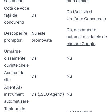
sentiment
mod explicit
Cotă de voce
Da (Analiză și
față de
Da
Urmărire Concurenți)
concurenți
Da, descoperite
Descoperire
Nu este
automat din datele de
prompturi
promovată
căutare Google
Urmărire
clasamente
Da
Nu
cuvinte cheie
Audituri de
Da
Nu
site
Agent AI /
instrument
Da („SEO Agent”)
Nu
automatizare
Tablouri de