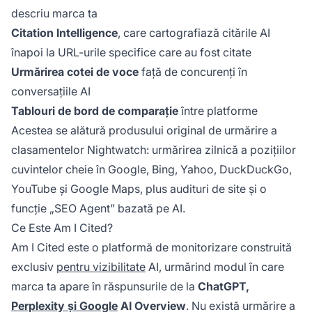
descriu marca ta
Citation Intelligence
, care cartografiază citările AI
înapoi la URL-urile specifice care au fost citate
Urmărirea cotei de voce
față de concurenți în
conversațiile AI
Tablouri de bord de comparație
între platforme
Acestea se alătură produsului original de urmărire a
clasamentelor Nightwatch: urmărirea zilnică a pozițiilor
cuvintelor cheie în Google, Bing, Yahoo, DuckDuckGo,
YouTube și Google Maps, plus audituri de site și o
funcție „SEO Agent” bazată pe AI.
Ce Este Am I Cited?
Am I Cited este o platformă de monitorizare construită
exclusiv
pentru vizibilitate
AI, urmărind modul în care
marca ta apare în răspunsurile de la
ChatGPT,
Perplexity și Google
AI Overview
. Nu există urmărire a