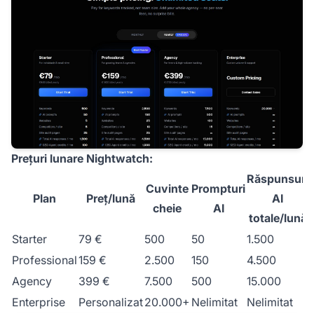
Prețuri lunare Nightwatch:
Răspunsuri
Cuvinte
Prompturi
Plan
Preț/lună
AI
cheie
AI
totale/lună
Starter
79 €
500
50
1.500
Professional
159 €
2.500
150
4.500
Agency
399 €
7.500
500
15.000
Enterprise
Personalizat
20.000+
Nelimitat
Nelimitat