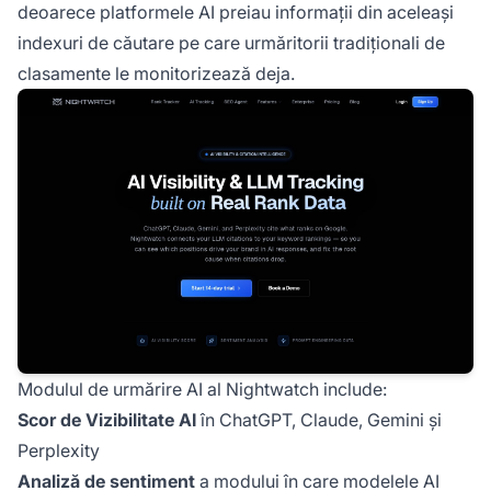
deoarece platformele AI preiau informații din aceleași
indexuri de căutare pe care urmăritorii tradiționali de
clasamente le monitorizează deja.
Modulul de urmărire AI al Nightwatch include:
Scor de Vizibilitate AI
în ChatGPT, Claude, Gemini și
Perplexity
Analiză de sentiment
a modului în care modelele AI