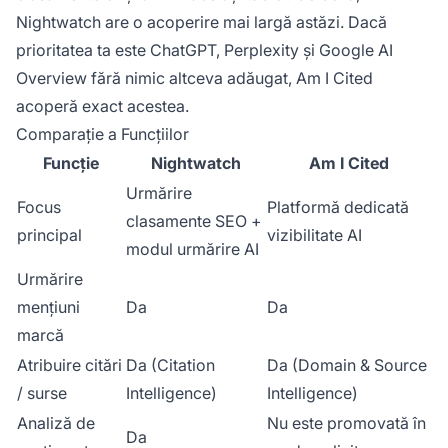
Nightwatch are o acoperire mai largă astăzi. Dacă
prioritatea ta este ChatGPT, Perplexity și Google AI
Overview fără nimic altceva adăugat, Am I Cited
acoperă exact acestea.
Comparație a Funcțiilor
Funcție
Nightwatch
Am I Cited
Urmărire
Focus
Platformă dedicată
clasamente SEO +
principal
vizibilitate AI
modul urmărire AI
Urmărire
mențiuni
Da
Da
marcă
Atribuire citări
Da (Citation
Da (Domain & Source
/ surse
Intelligence)
Intelligence)
Analiză de
Nu este promovată în
Da