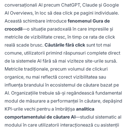
conversaționali AI precum ChatGPT, Claude și Google
AI Overviews, în loc să dea click pe pagini individuale.
Această schimbare introduce
fenomenul Gura de
crocodil
—o situație paradoxală în care impresiile și
metricile de vizibilitate cresc, în timp ce rata de click
reală scade brusc.
Căutările fără click
sunt tot mai
comune, utilizatorii primind răspunsuri complete direct
de la sistemele AI fără să mai viziteze site-urile sursă.
Metricile tradiționale, precum volumul de clickuri
organice, nu mai reflectă corect vizibilitatea sau
influența brandului în ecosistemul de căutare bazat pe
AI. Organizațiile trebuie să-și regândească fundamental
modul de măsurare a performanței în căutare, depășind
KPI-urile vechi pentru a îmbrățișa
analitica
comportamentului de căutare AI
—studiul sistematic al
modului în care utilizatorii interacționează cu asistenții