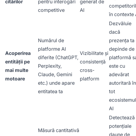
citărilor
pentru interogări
generat de
competitori
competitive
AI
în contexte 
Dezvăluie
dacă
Numărul de
prezența ta
platforme AI
depinde de
Acoperirea
Vizibilitate și
diferite (ChatGPT,
platformă s
entității pe
consistență
Perplexity,
este cu
mai multe
cross-
Claude, Gemini
adevărat
motoare
platform
etc.) unde apare
autoritară în
entitatea ta
tot
ecosistemul
AI
Detectează
potențiale
Măsură cantitativă
daune de