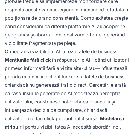
globale trebuie să implementeze monitorizare care
respectă aceste variații regionale, menținând totodată o
poziționare de brand consistentă. Complexitatea crește
când considerăm că diferite platforme AI au acoperire
geografică și abordări de localizare diferite, generând
vizibilitate fragmentată pe piețe.
Conectarea vizibilității AI la rezultatele de business
Mențiunile fără click
în răspunsurile AI—când utilizatorii
primesc informații fără a vizita site-ul tău—influențează
paradoxal deciziile clienților și rezultatele de business,
chiar dacă nu generează trafic direct. Cercetările arată
că răspunsurile generate de AI modelează percepția
utilizatorului, construiesc notorietatea brandului și
influențează decizia de cumpărare, chiar dacă
utilizatorii nu dau click pe conținutul sursă.
Modelarea
atribuirii
pentru vizibilitatea AI necesită abordări noi,