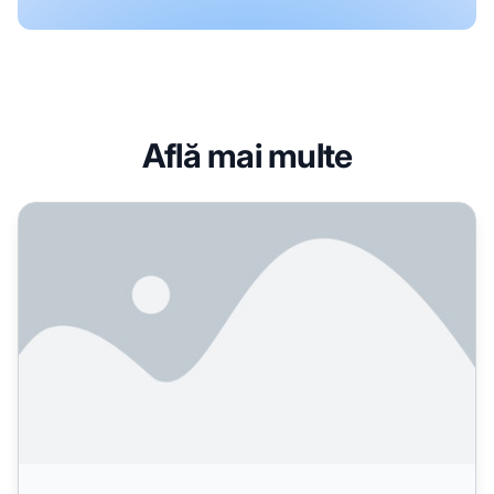
Află mai multe
Cum să Măsori Performanța Căutării AI: Metrici Esențiale și