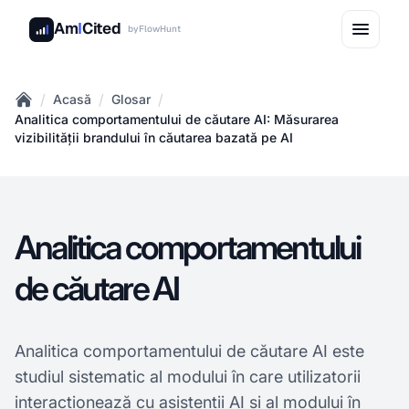
Am
I
Cited
by
FlowHunt
/
/
/
Acasă
Glosar
Home
Analitica comportamentului de căutare AI: Măsurarea
vizibilității brandului în căutarea bazată pe AI
Analitica comportamentului
de căutare AI
Analitica comportamentului de căutare AI este
studiul sistematic al modului în care utilizatorii
interacționează cu asistenții AI și al modului în