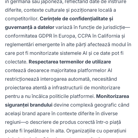
în germană sau japoneză, reflectând date de instruire
diferite, contexte culturale și poziționare locală a
competitorilor.
Cerințele de confidențialitate și
guvernanță a datelor
variază în funcție de jurisdicție—
conformitatea GDPR în Europa, CCPA în California și
reglementări emergente în alte părți afectează modul în
care pot fi monitorizate sistemele AI și ce date pot fi
colectate.
Respectarea termenilor de utilizare
contează deoarece majoritatea platformelor AI
restricționează interogarea automată, necesitând
proiectarea atentă a infrastructurii de monitorizare
pentru a nu încălca politicile platformei.
Monitorizarea
siguranței brandului
devine complexă geografic când
același brand apare în contexte diferite în diverse
regiuni—o descriere de produs corectă într-o piață
poate fi înșelătoare în alta. Organizațiile cu operațiuni