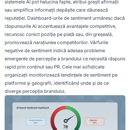
sistemele AI pot halucina fapte, atribui greșit afirmații
sau amplifica informații depășite care dăunează
reputației. Dashboard-urile de sentiment urmăresc dacă
răspunsurile AI accentuează avantajele competitive,
recunosc corect poziția pe piață sau, din greșeală,
promovează narațiunea competitorilor. Vârfurile
negative de sentiment indică adesea probleme
emergente de percepție a brandului ce necesită răspuns
rapid prin conținut sau PR. Cele mai sofisticate
organizații monitorizează tendințele de sentiment pe
platforme și geografii, identificând unde și de ce
diverge percepția brandului.