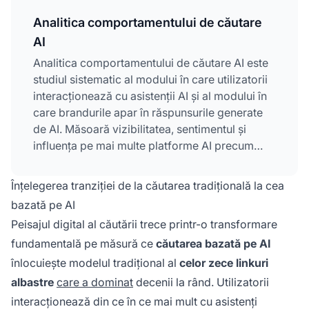
Analitica comportamentului de căutare
AI
Analitica comportamentului de căutare AI este
studiul sistematic al modului în care utilizatorii
interacționează cu asistenții AI și al modului în
care brandurile apar în răspunsurile generate
de AI. Măsoară vizibilitatea, sentimentul și
influența pe mai multe platforme AI precum
ChatGPT, Perplexity și Google AI Overviews.
Spre deosebire de metricile
SEO tradiționale
Înțelegerea tranziției de la căutarea tradițională la cea
axate pe click-uri și poziționare, urmărește
bazată pe AI
vizibilitatea fără click-uri și poziționarea
Peisajul digital al căutării trece printr-o transformare
brandului în contexte conversaționale AI. Acest
fundamentală pe măsură ce
căutarea bazată pe AI
cadru analitic dezvăluie dacă și cum conținutul
tău influențează sistemele AI și modelează
înlocuiește modelul tradițional al
celor zece linkuri
percepția utilizatorilor înainte ca aceștia să
albastre
care a dominat
decenii la rând. Utilizatorii
viziteze site-ul tău.
interacționează din ce în ce mai mult cu asistenți