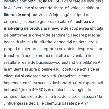
narativă competitivă;
liderul SEO
cere rate de includere
în AI Overview și repere de share-of-voice al citărilor;
liderul de conținut
vrea să înțeleagă ce tipuri de
conținut și subiecte generează citări AI;
echipa de
marketing de produs
are nevoie de acoperirea entității
pe platforme și driverii de sentiment. Fiecare persona
necesită vizualizări diferite, capacități de detaliere și
praguri de alertare. Integrarea cu datele despre venituri
transformă aceste metrici din cifre de vanitate în
rezultate reale de business—conectând vizibilitatea AI
la influența asupra pipeline-ului, costul de achiziție al
clientului și valoarea pe viață. Organizațiile care
implementează cu succes dashboard-uri AI raportează
îmbunătățiri de 40-60% în eficiența strategiei de
conținut deoarece deciziile trec de la „se clasează?” la
„influențează deciziile clientului bazate pe AI?”