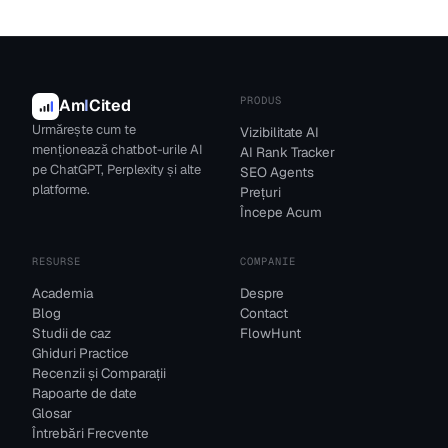
PRODUS
Am
I
Cited
Urmărește cum te
Vizibilitate AI
menționează chatbot-urile AI
AI Rank Tracker
pe ChatGPT, Perplexity și alte
SEO Agents
platforme.
Prețuri
Începe Acum
RESURSE
COMPANIE
Academia
Despre
Blog
Contact
Studii de caz
FlowHunt
Ghiduri Practice
Recenzii și Comparații
Rapoarte de date
Glosar
Întrebări Frecvente