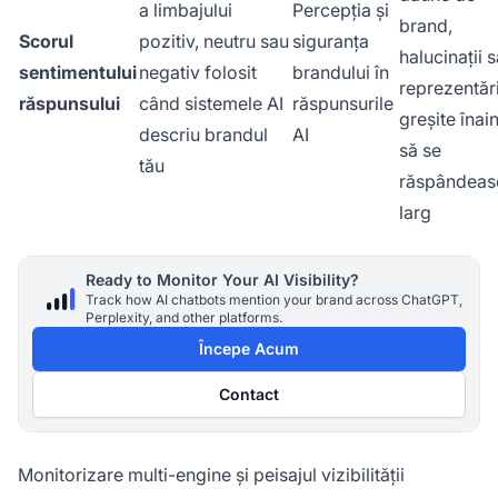
a limbajului
Percepția și
brand,
Scorul
pozitiv, neutru sau
siguranța
halucinații 
sentimentului
negativ folosit
brandului în
reprezentăr
răspunsului
când sistemele AI
răspunsurile
greșite înai
descriu brandul
AI
să se
tău
răspândeas
larg
Ready to Monitor Your AI Visibility?
Track how AI chatbots mention your brand across ChatGPT,
Perplexity, and other platforms.
Începe Acum
Contact
Monitorizare multi-engine și peisajul vizibilității