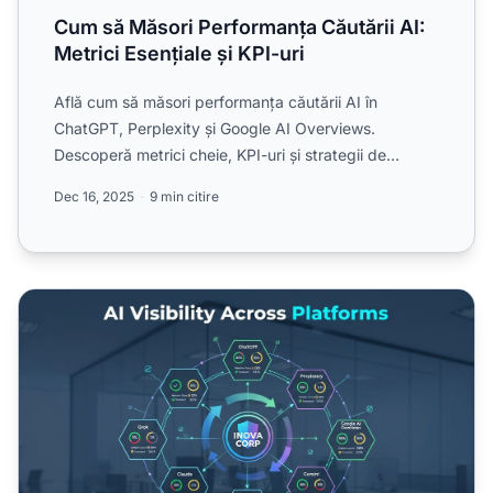
Cum să Măsori Performanța Căutării AI:
Metrici Esențiale și KPI-uri
Află cum să măsori performanța căutării AI în
ChatGPT, Perplexity și Google AI Overviews.
Descoperă metrici cheie, KPI-uri și strategii de
monitorizare pentru a...
Dec 16, 2025
9 min citire
Cele mai importante 10 metrici de vizibilitate AI pe care să