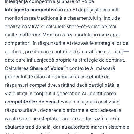
Inteligență competitivă și Share of Voice
Inteligența competitivă
în era AI depășește cu mult
monitorizarea tradițională a clasamentului și include
analiza narativă și calculele share-of-voice pe mai
multe platforme. Monitorizarea modului în care apar
competitorii în răspunsurile AI dezvăluie strategia lor de
conținut, poziționarea autoritară și narațiunea de piață—
date care influențează propria ta strategie de conținut.
Calcularea
Share of Voice
în contexte AI măsoară
procentul de citări al brandului tău în seturile de
răspunsuri competitive, arătând dacă câștigi bătălia
vizibilității în conținutul generat de AI. Identificarea
competitorilor de nișă
devine mai ușoară analizând
răspunsurile AI, deoarece platformele scot adesea la
iveală surse neașteptate care nu se clasează bine în
căutarea tradițională, dar au autoritate mare în sistemele