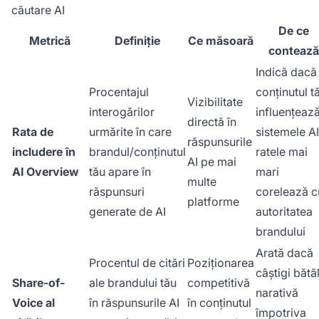
căutare AI
De ce
Metrică
Definiție
Ce măsoară
contează
Indică dacă
Procentajul
conținutul t
Vizibilitate
interogărilor
influențeaz
directă în
Rata de
urmărite în care
sistemele AI
răspunsurile
includere în
brandul/conținutul
ratele mai
AI pe mai
AI Overview
tău apare în
mari
multe
răspunsuri
corelează c
platforme
generate de AI
autoritatea
brandului
Arată dacă
Procentul de citări
Poziționarea
câștigi bătă
Share-of-
ale brandului tău
competitivă
narativă
Voice al
în răspunsurile AI
în conținutul
împotriva