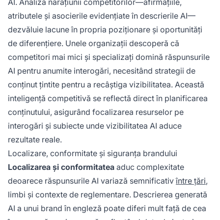
AI. Analiza narațiunii competitorilor—afirmațiile,
atributele și asocierile evidențiate în descrierile AI—
dezvăluie lacune în propria poziționare și oportunități
de diferențiere. Unele organizații descoperă că
competitori mai mici și specializați domină răspunsurile
AI pentru anumite interogări, necesitând strategii de
conținut țintite pentru a recâștiga vizibilitatea. Această
inteligență competitivă se reflectă direct în planificarea
conținutului, asigurând focalizarea resurselor pe
interogări și subiecte unde vizibilitatea AI aduce
rezultate reale.
Localizare, conformitate și siguranța brandului
Localizarea și conformitatea
aduc complexitate
deoarece răspunsurile AI variază semnificativ
între țări
,
limbi și contexte de reglementare. Descrierea generată
AI a unui brand în engleză poate diferi mult față de cea