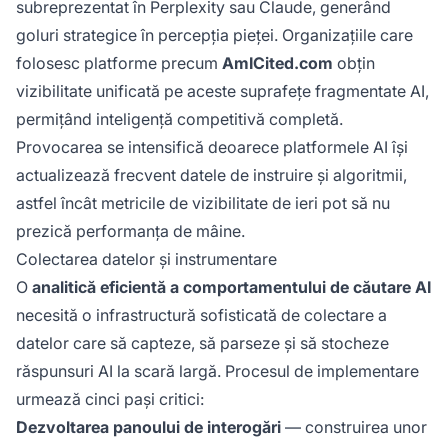
subreprezentat în Perplexity sau Claude, generând
goluri strategice în percepția pieței. Organizațiile care
folosesc platforme precum
AmICited.com
obțin
vizibilitate unificată pe aceste suprafețe fragmentate AI,
permițând inteligență competitivă completă.
Provocarea se intensifică deoarece platformele AI își
actualizează frecvent datele de instruire și algoritmii,
astfel încât metricile de vizibilitate de ieri pot să nu
prezică performanța de mâine.
Colectarea datelor și instrumentare
O
analitică eficientă a comportamentului de căutare AI
necesită o infrastructură sofisticată de colectare a
datelor care să capteze, să parseze și să stocheze
răspunsuri AI la scară largă. Procesul de implementare
urmează cinci pași critici:
Dezvoltarea panoului de interogări
— construirea unor