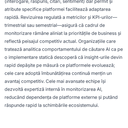
(interogare, răspuns, citări, sentiment) dar permit și
atribute specifice platformei facilitează adaptarea
rapidă. Revizuirea regulată a metricilor și KPI-urilor—
trimestrial sau semestrial—asigură că cadrul de
monitorizare rămâne aliniat la prioritățile de business și
reflectă peisajul competitiv actual. Organizațiile care
tratează analitica comportamentului de căutare AI ca pe
o implementare statică descoperă că insight-urile devin
rapid depășite pe măsură ce platformele evoluează;
cele care adoptă îmbunătățirea continuă mențin un
avantaj competitiv. Cele mai avansate echipe își
dezvoltă expertiză internă în monitorizarea AI,
reducând dependența de platforme externe și putând
răspunde rapid la schimbările ecosistemului.