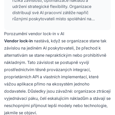
rizika závislosti, optimalizace nákladů a
udržení strategické flexibility. Organizace
distribuují své AI pracovní zátěže napříč
různými poskytovateli místo spoléhání na
jediného dodavatele, což umožňuje lepší
vyjednávací pozici, zvýšenou odolnost a
Porozumění vendor lock-in v AI
schopnost přijímat nejlepší řešení, jakmile se
Vendor lock-in
nastává, když se organizace stane tak
objeví.
závislou na jediném AI poskytovateli, že přechod k
alternativám se stane nepraktickým nebo prohibitivně
nákladným. Tato závislost se postupně vyvíjí
prostřednictvím těsně provázaných integrací,
proprietárních API a vlastních implementací, které
vážou aplikace přímo na ekosystém jednoho
dodavatele. Důsledky jsou závažné: organizace ztrácejí
vyjednávací páku, čelí eskalujícím nákladům a stávají se
neschopnými přijmout lepší modely nebo technologie,
jakmile se objeví.