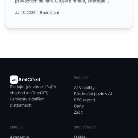
provozních selhání. Objevte rámce, strategie
monitoringu ...
Jan 3, 2026
6 min čtení
PRODUKT
Am
I
Cited
Sledujte, jak vás zmiňují AI
AI Visibility
chatboti na ChatGPT,
Sledování pozic v AI
Perplexity a dalších
SEO agenti
platformách.
Ceny
Začít
ZDROJE
SPOLEČNOST
Akademie
O Nás