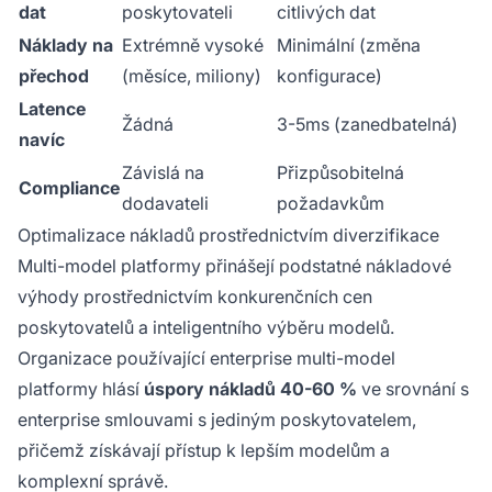
dat
poskytovateli
citlivých dat
Náklady na
Extrémně vysoké
Minimální (změna
přechod
(měsíce, miliony)
konfigurace)
Latence
Žádná
3-5ms (zanedbatelná)
navíc
Závislá na
Přizpůsobitelná
Compliance
dodavateli
požadavkům
Optimalizace nákladů prostřednictvím diverzifikace
Multi-model platformy přinášejí podstatné nákladové
výhody prostřednictvím konkurenčních cen
poskytovatelů a inteligentního výběru modelů.
Organizace používající enterprise multi-model
platformy hlásí
úspory nákladů 40-60 %
ve srovnání s
enterprise smlouvami s jediným poskytovatelem,
přičemž získávají přístup k lepším modelům a
komplexní správě.