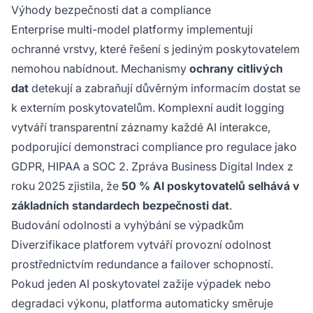
Výhody bezpečnosti dat a compliance
Enterprise multi-model platformy implementují
ochranné vrstvy, které řešení s jediným poskytovatelem
nemohou nabídnout. Mechanismy
ochrany citlivých
dat
detekují a zabraňují důvěrným informacím dostat se
k externím poskytovatelům. Komplexní audit logging
vytváří transparentní záznamy každé AI interakce,
podporující demonstraci compliance pro regulace jako
GDPR, HIPAA a SOC 2. Zpráva Business Digital Index z
roku 2025 zjistila, že
50 % AI poskytovatelů selhává v
základních standardech bezpečnosti dat
.
Budování odolnosti a vyhýbání se výpadkům
Diverzifikace platforem vytváří provozní odolnost
prostřednictvím redundance a failover schopností.
Pokud jeden AI poskytovatel zažije výpadek nebo
degradaci výkonu, platforma automaticky směruje