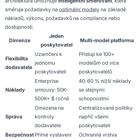
architektura umožňuje
inteligentní směrování
, které
směruje požadavky na
optimální modely
na základě
nákladů, výkonu, požadavků na compliance nebo
dostupnosti.
Jeden
Dimenze
Multi-model platforma
poskytovatel
Uzamčení k
Přístup ke 100+
Flexibilita
jednomu
modelům od více
dodavatele
poskytovateli
poskytovatelů
Enterprise
40-60 % nižší náklady
Náklady
smlouvy: 50K-
se stejnými
500K+ $ ročně
schopnostmi
Omezena na
Centralizované politiky
Správa
kontroly
napříč všemi
dodavatele
poskytovateli
Bezpečnost
Přímé vystavení
Ochranná vrstva