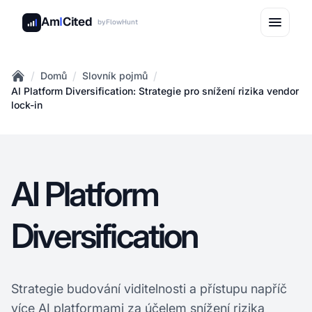
Am
I
Cited
by
FlowHunt
/
/
/
Domů
Slovník pojmů
Home
AI Platform Diversification: Strategie pro snížení rizika vendor
lock-in
AI Platform
Diversification
Strategie budování viditelnosti a přístupu napříč
více AI platformami za účelem snížení rizika