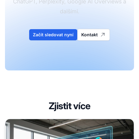
ChatGPT, Perplexity, Google AI Overviews a
dalšími.
Začít sledovat nyní
Kontakt
Zjistit více
Když se AI platformy mění: Jak přizpůsobit svou strategii