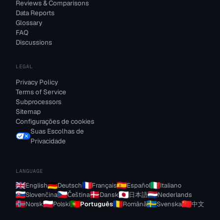
Reviews & Comparisons
Data Reports
Glossary
FAQ
Discussions
LEGAL
Privacy Policy
Terms of Service
Subprocessors
Sitemap
Configurações de cookies
Suas Escolhas de
Privacidade
LANGUAGE
English
Deutsch
Français
Español
Italiano
Slovenčina
Čeština
Dansk
日本語
Nederlands
Norsk
Polski
Português
Română
Svenska
中文