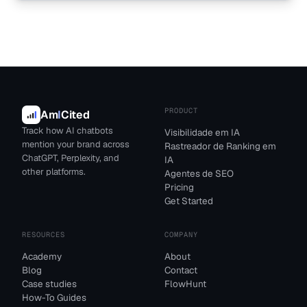
PRODUCT
Am
I
Cited
Track how AI chatbots
Visibilidade em IA
mention your brand across
Rastreador de Ranking em
ChatGPT, Perplexity, and
IA
other platforms.
Agentes de SEO
Pricing
Get Started
RESOURCES
COMPANY
Academy
About
Blog
Contact
Case studies
FlowHunt
How-To Guides