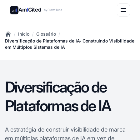
Am
I
Cited
by
FlowHunt
/
/
/
Início
Glossário
Home
Diversificação de Plataformas de IA: Construindo Visibilidade
em Múltiplos Sistemas de IA
Diversificação de
Plataformas de IA
A estratégia de construir visibilidade de marca
em múltiplas
plataformas de
IA em vez de