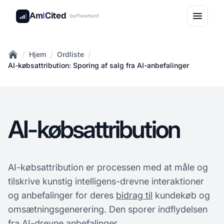
Am
I
Cited
by
FlowHunt
/
/
/
Hjem
Ordliste
Home
AI-købsattribution: Sporing af salg fra AI-anbefalinger
AI-købsattribution
AI-købsattribution er processen med at måle og
tilskrive kunstig intelligens-drevne interaktioner
og anbefalinger for deres
bidrag til
kundekøb og
omsætningsgenerering. Den sporer indflydelsen
fra AI-drevne anbefalinger,