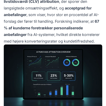
livstidsværdi (CLV) attribution
, der sporer den
langsigtede omsætningseffekt, og
acceptgrad for
anbefalinger
, som viser, hvor stor en procentdel af AI-
forslag der fører til handling. Forskning indikerer, at
67
% af kunderne foretrækker personaliserede
anbefalinger
fra AI-systemer, hvilket direkte korrelerer
med højere konverteringsrater og kundetilfredshed.