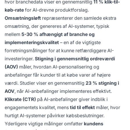
hvor branchedata viser en gennemsnitlig
11 % klik-til-
køb-rate
for AI-drevne produktforslag.
Omsætningsløft
repræsenterer den samlede ekstra
omsætning, der genereres af AI-systemer, typisk
mellem
5-30 % afhængigt af branche og
implementeringskvalitet
– en af de vigtigste
forretningsmålinger for at kunne retfærdiggøre AI-
investeringer.
Stigning i gennemsnitlig ordreværdi
(AOV)
måler, hvordan AI-personalisering og
anbefalinger får kunder til at købe varer af højere
værdi. Studier viser en gennemsnitlig
23 % stigning i
AOV
, når AI-anbefalinger implementeres effektivt.
Klikrate (CTR)
på AI-anbefalinger giver indblik i
engagementets kvalitet, mens
tid til effekt
måler, hvor
hurtigt AI-systemer påvirker købsbeslutninger.
Yderligere vigtige målinger omfatter
kundens