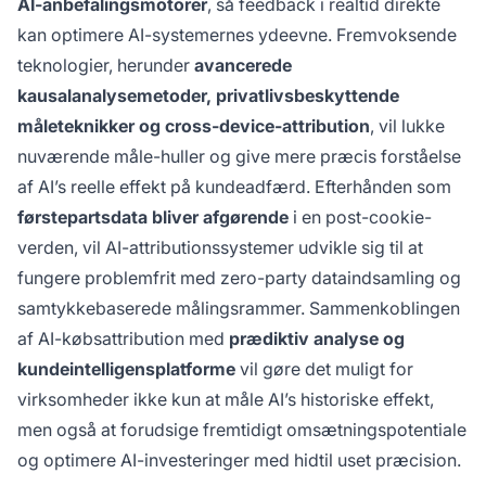
AI-anbefalingsmotorer
, så feedback i realtid direkte
kan optimere AI-systemernes ydeevne. Fremvoksende
teknologier, herunder
avancerede
kausalanalysemetoder, privatlivsbeskyttende
måleteknikker og cross-device-attribution
, vil lukke
nuværende måle-huller og give mere præcis forståelse
af AI’s reelle effekt på kundeadfærd. Efterhånden som
førstepartsdata bliver afgørende
i en post-cookie-
verden, vil AI-attributionssystemer udvikle sig til at
fungere problemfrit med zero-party dataindsamling og
samtykkebaserede målingsrammer. Sammenkoblingen
af AI-købsattribution med
prædiktiv analyse og
kundeintelligensplatforme
vil gøre det muligt for
virksomheder ikke kun at måle AI’s historiske effekt,
men også at forudsige fremtidigt omsætningspotentiale
og optimere AI-investeringer med hidtil uset præcision.