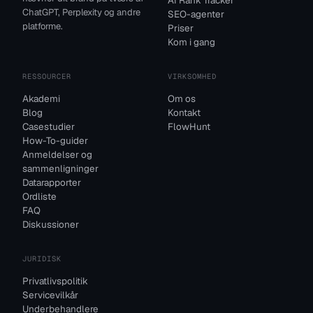
AI Rank Tracker
ChatGPT, Perplexity og andre
SEO-agenter
platforme.
Priser
Kom i gang
RESSOURCER
VIRKSOMHED
Akademi
Om os
Blog
Kontakt
Casestudier
FlowHunt
How-To-guider
Anmeldelser og
sammenligninger
Datarapporter
Ordliste
FAQ
Diskussioner
JURIDISK
Privatlivspolitik
Servicevilkår
Underbehandlere