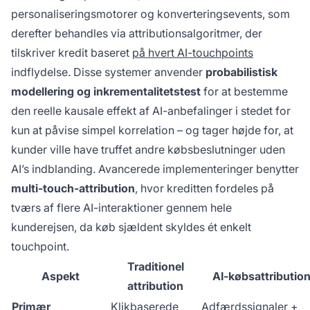
personaliseringsmotorer og konverteringsevents, som
derefter behandles via attributionsalgoritmer, der
tilskriver kredit baseret
på hvert AI-touchpoints
indflydelse. Disse systemer anvender
probabilistisk
modellering og inkrementalitetstest
for at bestemme
den reelle kausale effekt af AI-anbefalinger i stedet for
kun at påvise simpel korrelation – og tager højde for, at
kunder ville have truffet andre købsbeslutninger uden
AI’s indblanding. Avancerede implementeringer benytter
multi-touch-attribution
, hvor kreditten fordeles på
tværs af flere AI-interaktioner gennem hele
kunderejsen, da køb sjældent skyldes ét enkelt
touchpoint.
Traditionel
Aspekt
AI-købsattributio
attribution
Primær
Klikbaserede
Adfærdssignaler +