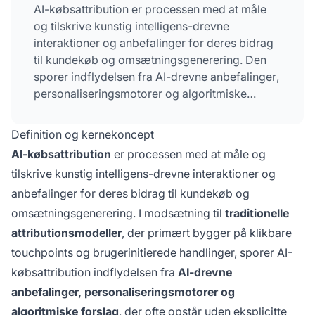
AI-købsattribution er processen med at måle
og tilskrive kunstig intelligens-drevne
interaktioner og anbefalinger for deres bidrag
til kundekøb og omsætningsgenerering. Den
sporer indflydelsen fra
AI-drevne anbefalinger
,
personaliseringsmotorer og algoritmiske
forslag, der ofte opstår uden eksplicitte
brugerklik. Denne målingsmetode kvantificerer,
Definition og kernekoncept
hvor meget omsætning der direkte kan
AI-købsattribution
er processen med at måle og
tilskrives AI-systemer, der guider kunder mod
tilskrive kunstig intelligens-drevne interaktioner og
købsbeslutninger. Den væsentlige forskel
anbefalinger for deres bidrag til kundekøb og
ligger i at erkende, at moderne kunderejser i
stigende grad involverer usynlige AI-
omsætningsgenerering. I modsætning til
traditionelle
touchpoints, som traditionelle
attributionsmodeller
, der primært bygger på klikbare
analyseværktøjer ikke fanger.
touchpoints og brugerinitierede handlinger, sporer AI-
købsattribution indflydelsen fra
AI-drevne
anbefalinger, personaliseringsmotorer og
algoritmiske forslag
, der ofte opstår uden eksplicitte