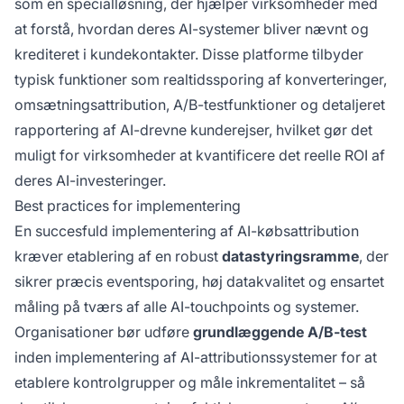
som en specialløsning, der hjælper virksomheder med
at forstå, hvordan deres AI-systemer bliver nævnt og
krediteret i kundekontakter. Disse platforme tilbyder
typisk funktioner som realtidssporing af konverteringer,
omsætningsattribution, A/B-testfunktioner og detaljeret
rapportering af AI-drevne kunderejser, hvilket gør det
muligt for virksomheder at kvantificere det reelle ROI af
deres AI-investeringer.
Best practices for implementering
En succesfuld implementering af AI-købsattribution
kræver etablering af en robust
datastyringsramme
, der
sikrer præcis eventsporing, høj datakvalitet og ensartet
måling på tværs af alle AI-touchpoints og systemer.
Organisationer bør udføre
grundlæggende A/B-test
inden implementering af AI-attributionssystemer for at
etablere kontrolgrupper og måle inkrementalitet – så