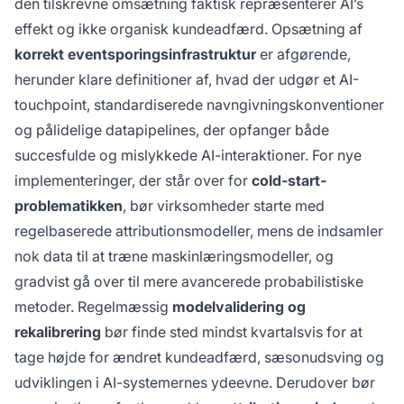
den tilskrevne omsætning faktisk repræsenterer AI’s
effekt og ikke organisk kundeadfærd. Opsætning af
korrekt eventsporingsinfrastruktur
er afgørende,
herunder klare definitioner af, hvad der udgør et AI-
touchpoint, standardiserede navngivningskonventioner
og pålidelige datapipelines, der opfanger både
succesfulde og mislykkede AI-interaktioner. For nye
implementeringer, der står over for
cold-start-
problematikken
, bør virksomheder starte med
regelbaserede attributionsmodeller, mens de indsamler
nok data til at træne maskinlæringsmodeller, og
gradvist gå over til mere avancerede probabilistiske
metoder. Regelmæssig
modelvalidering og
rekalibrering
bør finde sted mindst kvartalsvis for at
tage højde for ændret kundeadfærd, sæsonudsving og
udviklingen i AI-systemernes ydeevne. Derudover bør