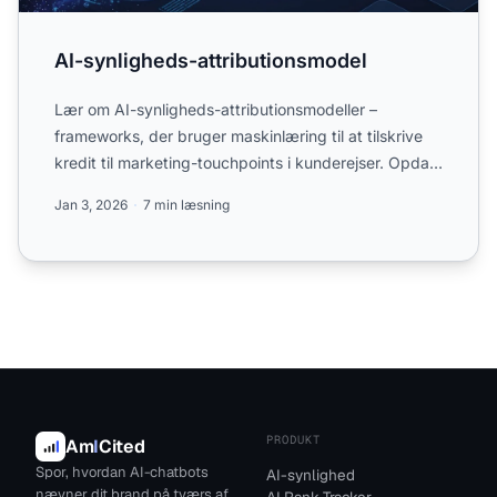
AI-synligheds-attributionsmodel
Lær om AI-synligheds-attributionsmodeller –
frameworks, der bruger maskinlæring til at tilskrive
kredit til marketing-touchpoints i kunderejser. Opdag
hvordan A...
Jan 3, 2026
7 min læsning
PRODUKT
Am
I
Cited
Spor, hvordan AI-chatbots
AI-synlighed
nævner dit brand på tværs af