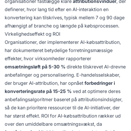
organisationer fastlægge klare
attributionsvinduer
, der
definerer, hvor lang tid efter en AI-interaktion en
konvertering kan tilskrives, typisk mellem 7 og 90 dage
afhængigt af branche og længde på købsprocessen.
Virkelighedseffekt og ROI
Organisationer, der implementerer AI-købsattribution,
har dokumenteret betydelige forretningsmæssige
effekter, hvor virksomheder rapporterer
omsætningsløft på 5-30 %
direkte tilskrevet AI-drevne
anbefalinger og personalisering. E-handelsselskaber,
der bruger AI-attribution, har opnået
forbedringer i
konverteringsrate på 15-25 %
ved at optimere deres
anbefalingsalgoritmer baseret på attributionsindsigter,
så de kan prioritere ressourcer til de AI-initiativer, der
har størst effekt. ROI for AI-købsattribution rækker ud
over den umiddelbare omsætningsvækst, da