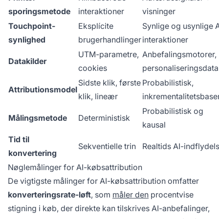
sporingsmetode
interaktioner
visninger
Touchpoint-
Eksplícite
Synlige og usynlige A
synlighed
brugerhandlinger
interaktioner
UTM-parametre,
Anbefalingsmotorer,
Datakilder
cookies
personaliseringsdata
Sidste klik, første
Probabilistisk,
Attributionsmodel
klik, lineær
inkrementalitetsbase
Probabilistisk og
Målingsmetode
Deterministisk
kausal
Tid til
Sekventielle trin
Realtids AI-indflydel
konvertering
Nøglemålinger for AI-købsattribution
De vigtigste målinger for AI-købsattribution omfatter
konverteringsrate-løft
, som
måler den
procentvise
stigning i køb, der direkte kan tilskrives AI-anbefalinger,