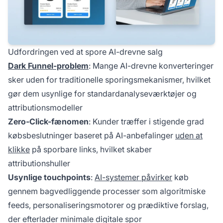
Udfordringen ved at spore AI-drevne salg
Dark Funnel-problem
: Mange AI-drevne konverteringer
sker uden for traditionelle sporingsmekanismer, hvilket
gør dem usynlige for standardanalyseværktøjer og
attributionsmodeller
Zero-Click-fænomen
: Kunder træffer i stigende grad
købsbeslutninger baseret på AI-anbefalinger
uden at
klikke
på sporbare links, hvilket skaber
attributionshuller
Usynlige touchpoints
:
AI-systemer påvirker
køb
gennem bagvedliggende processer som algoritmiske
feeds, personaliseringsmotorer og prædiktive forslag,
der efterlader minimale digitale spor