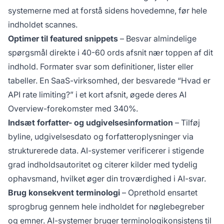
systemerne med at forstå sidens hovedemne, før hele
indholdet scannes.
Optimer til featured snippets
– Besvar almindelige
spørgsmål direkte i 40-60 ords afsnit nær toppen af dit
indhold. Formater svar som definitioner, lister eller
tabeller. En SaaS-virksomhed, der besvarede “Hvad er
API rate limiting?” i et kort afsnit, øgede deres AI
Overview-forekomster med 340%.
Indsæt forfatter- og udgivelsesinformation
– Tilføj
byline, udgivelsesdato og forfatteroplysninger via
strukturerede data. AI-systemer verificerer i stigende
grad indholdsautoritet og citerer kilder med tydelig
ophavsmand, hvilket øger din troværdighed i AI-svar.
Brug konsekvent terminologi
– Oprethold ensartet
sprogbrug gennem hele indholdet for nøglebegreber
og emner. AI-systemer bruger terminologikonsistens til