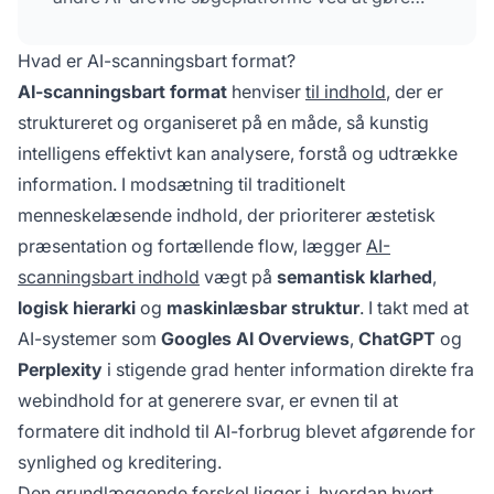
information maskinlæsbar og semantisk klar.
Hvad er AI-scanningsbart format?
AI-scanningsbart format
henviser
til indhold
, der er
struktureret og organiseret på en måde, så kunstig
intelligens effektivt kan analysere, forstå og udtrække
information. I modsætning til traditionelt
menneskelæsende indhold, der prioriterer æstetisk
præsentation og fortællende flow, lægger
AI-
scanningsbart indhold
vægt på
semantisk klarhed
,
logisk hierarki
og
maskinlæsbar struktur
. I takt med at
AI-systemer som
Googles AI Overviews
,
ChatGPT
og
Perplexity
i stigende grad henter information direkte fra
webindhold for at generere svar, er evnen til at
formatere dit indhold til AI-forbrug blevet afgørende for
synlighed og kreditering.
Den grundlæggende forskel ligger i, hvordan hvert