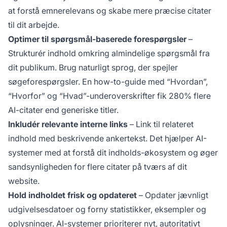
at forstå emnerelevans og skabe mere præcise citater
til dit arbejde.
Optimer til spørgsmål-baserede forespørgsler
–
Strukturér indhold omkring almindelige spørgsmål fra
dit publikum. Brug naturligt sprog, der spejler
søgeforespørgsler. En how-to-guide med “Hvordan”,
“Hvorfor” og “Hvad”-underoverskrifter fik 280% flere
AI-citater end generiske titler.
Inkludér relevante interne links
– Link til relateret
indhold med beskrivende ankertekst. Det hjælper AI-
systemer med at forstå dit indholds-økosystem og øger
sandsynligheden for flere citater på tværs af dit
website.
Hold indholdet frisk og opdateret
– Opdater jævnligt
udgivelsesdatoer og forny statistikker, eksempler og
oplysninger. AI-systemer prioriterer nyt, autoritativt