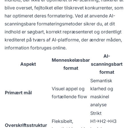
blive overset, fejltolket eller tilskrevet konkurrenter, som
har optimeret deres formatering. Ved at anvende AI-
scanningsbare formateringsmetoder sikrer du, at dit
indhold er søgbart, korrekt repræsenteret og ordentligt
krediteret på tværs af AI-platforme, der ændrer måden,
information forbruges online.
AI-
Menneskelæsbar
Aspekt
scanningsbart
format
format
Semantisk
Visuel appel og
klarhed og
Primært mål
fortællende flow
maskinel
analyse
Strikt
Fleksibelt,
H1→H2→H3
Overskriftsstruktur