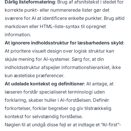
Dårlig listeformatering
: Brug af afsnitstekst i stedet for
korrekte punkt- eller nummererede lister gør det
sværere for AI at identificere enkelte punkter. Brug altid
markdown eller HTML-liste-syntax til opregnet
information.
At ignorere indholdsstruktur for læsbarhedens skyld
:
At prioritere visuelt design over logisk struktur kan
skjule mening for AI-systemer. Sørg for, at din
indholdsstruktur afspejler informationshierarkiet, ikke
kun æstetiske præferencer.
At udelade kontekst og definitioner
: At antage, at
læseren forstår specialiseret terminologi uden
forklaring, skaber huller i AI-forståelsen. Definér
forkortelser, forklar begreber og giv tilstrækkelig
kontekst for selvstændig forståelse.
Nøglen til at undgå disse fejl er at indtage et “AI-first”-