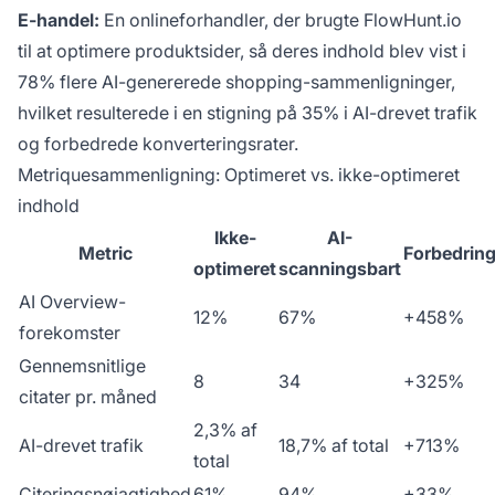
E-handel:
En onlineforhandler, der brugte FlowHunt.io
til at optimere produktsider, så deres indhold blev vist i
78% flere AI-genererede shopping-sammenligninger,
hvilket resulterede i en stigning på 35% i AI-drevet trafik
og forbedrede konverteringsrater.
Metriquesammenligning: Optimeret vs. ikke-optimeret
indhold
Ikke-
AI-
Metric
Forbedrin
optimeret
scanningsbart
AI Overview-
12%
67%
+458%
forekomster
Gennemsnitlige
8
34
+325%
citater pr. måned
2,3% af
AI-drevet trafik
18,7% af total
+713%
total
Citeringsnøjagtighed
61%
94%
+33%