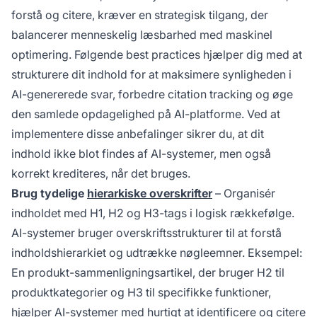
forstå og citere, kræver en strategisk tilgang, der
balancerer menneskelig læsbarhed med maskinel
optimering. Følgende best practices hjælper dig med at
strukturere dit indhold for at maksimere synligheden i
AI-genererede svar, forbedre citation tracking og øge
den samlede opdagelighed på AI-platforme. Ved at
implementere disse anbefalinger sikrer du, at dit
indhold ikke blot findes af AI-systemer, men også
korrekt krediteres, når det bruges.
Brug tydelige
hierarkiske overskrifter
– Organisér
indholdet med H1, H2 og H3-tags i logisk rækkefølge.
AI-systemer bruger overskriftsstrukturer til at forstå
indholdshierarkiet og udtrække nøgleemner. Eksempel:
En produkt-sammenligningsartikel, der bruger H2 til
produktkategorier og H3 til specifikke funktioner,
hjælper AI-systemer med hurtigt at identificere og citere