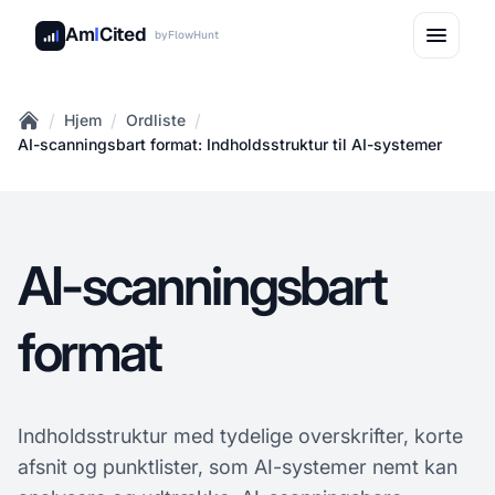
Am
I
Cited
by
FlowHunt
/
/
/
Hjem
Ordliste
Home
AI-scanningsbart format: Indholdsstruktur til AI-systemer
AI-scanningsbart
format
Indholdsstruktur med tydelige overskrifter, korte
afsnit og punktlister, som AI-systemer nemt kan