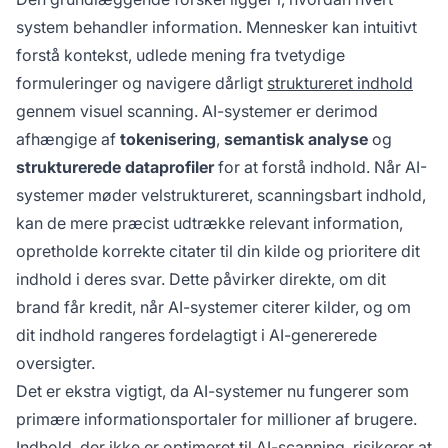
system behandler information. Mennesker kan intuitivt
forstå kontekst, udlede mening fra tvetydige
formuleringer og navigere dårligt
struktureret indhold
gennem visuel scanning. AI-systemer er derimod
afhængige af
tokenisering
,
semantisk analyse
og
strukturerede dataprofiler
for at forstå indhold. Når AI-
systemer møder velstruktureret, scanningsbart indhold,
kan de mere præcist udtrække relevant information,
opretholde korrekte citater til din kilde og prioritere dit
indhold i deres svar. Dette påvirker direkte, om dit
brand får kredit, når AI-systemer citerer kilder, og om
dit indhold rangeres fordelagtigt i AI-genererede
oversigter.
Det er ekstra vigtigt, da AI-systemer nu fungerer som
primære informationsportaler for millioner af brugere.
Indhold, der ikke er optimeret til AI-scanning, risikerer at