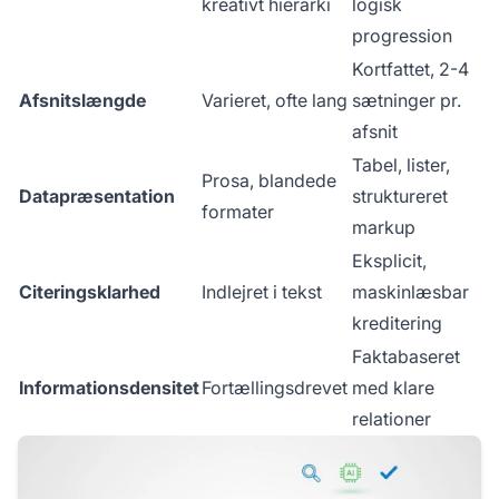
kreativt hierarki
logisk
progression
Kortfattet, 2-4
Afsnitslængde
Varieret, ofte lang
sætninger pr.
afsnit
Tabel, lister,
Prosa, blandede
Datapræsentation
struktureret
formater
markup
Eksplicit,
Citeringsklarhed
Indlejret i tekst
maskinlæsbar
kreditering
Faktabaseret
Informationsdensitet
Fortællingsdrevet
med klare
relationer