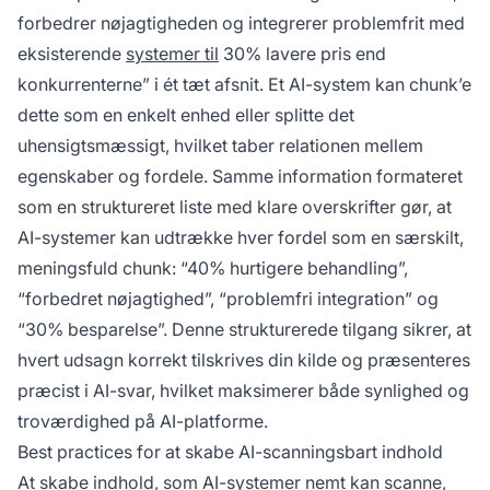
forbedrer nøjagtigheden og integrerer problemfrit med
eksisterende
systemer til
30% lavere pris end
konkurrenterne” i ét tæt afsnit. Et AI-system kan chunk’e
dette som en enkelt enhed eller splitte det
uhensigtsmæssigt, hvilket taber relationen mellem
egenskaber og fordele. Samme information formateret
som en struktureret liste med klare overskrifter gør, at
AI-systemer kan udtrække hver fordel som en særskilt,
meningsfuld chunk: “40% hurtigere behandling”,
“forbedret nøjagtighed”, “problemfri integration” og
“30% besparelse”. Denne strukturerede tilgang sikrer, at
hvert udsagn korrekt tilskrives din kilde og præsenteres
præcist i AI-svar, hvilket maksimerer både synlighed og
troværdighed på AI-platforme.
Best practices for at skabe AI-scanningsbart indhold
At skabe indhold, som AI-systemer nemt kan scanne,