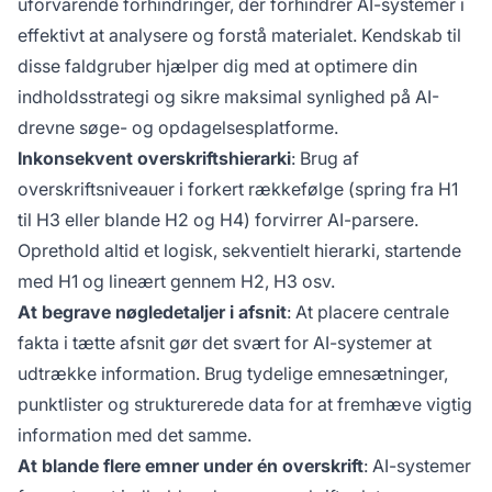
uforvarende forhindringer, der forhindrer AI-systemer i
effektivt at analysere og forstå materialet. Kendskab til
disse faldgruber hjælper dig med at optimere din
indholdsstrategi og sikre maksimal synlighed på AI-
drevne søge- og opdagelsesplatforme.
Inkonsekvent overskriftshierarki
: Brug af
overskriftsniveauer i forkert rækkefølge (spring fra H1
til H3 eller blande H2 og H4) forvirrer AI-parsere.
Oprethold altid et logisk, sekventielt hierarki, startende
med H1 og lineært gennem H2, H3 osv.
At begrave nøgledetaljer i afsnit
: At placere centrale
fakta i tætte afsnit gør det svært for AI-systemer at
udtrække information. Brug tydelige emnesætninger,
punktlister og strukturerede data for at fremhæve vigtig
information med det samme.
At blande flere emner under én overskrift
: AI-systemer