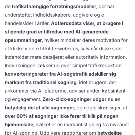
de
trafikafhængige forretningsmodeller
, der har
understøttet indholdsskabere, udgivere og e-
handelssider i årtier.
Adfærdsdata viser, at brugere i
stigende grad er tilfredse med AI-genererede
opsummeringer
, hvilket mindsker deres motivation for
at klikke videre til kilde-websites, selv når disse sider
indeholder mere detaljeret eller autoritativ information.
Indvirkningen rækker ud over simpel trafikreduktion;
konverteringsrater fra AI-søgetrafik adskiller sig
markant fra traditionel søgning
, idet brugere, der
ankommer via AI-platforme, udviser anden købsintent
og engagement.
Zero-click-søgninger udgør nu en
betydelig del af alle søgninger
, og nogle skøn siger, at
over 60% af søgninger ikke fører til klik på nogen
hjemmeside
, hvilket er en markant stigning fra niveauet
før AI-søgning. Udgivere rapporterer om
betydelige