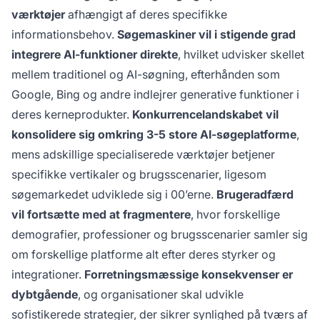
værktøjer
afhængigt af deres specifikke
informationsbehov.
Søgemaskiner vil i stigende grad
integrere AI-funktioner direkte
, hvilket udvisker skellet
mellem traditionel og AI-søgning, efterhånden som
Google, Bing og andre indlejrer generative funktioner i
deres kerneprodukter.
Konkurrencelandskabet vil
konsolidere sig omkring 3-5 store AI-søgeplatforme
,
mens adskillige specialiserede værktøjer betjener
specifikke vertikaler og brugsscenarier, ligesom
søgemarkedet udviklede sig i 00’erne.
Brugeradfærd
vil fortsætte med at fragmentere
, hvor forskellige
demografier, professioner og brugsscenarier samler sig
om forskellige platforme alt efter deres styrker og
integrationer.
Forretningsmæssige konsekvenser er
dybtgående
, og organisationer skal udvikle
sofistikerede strategier, der sikrer synlighed på tværs af