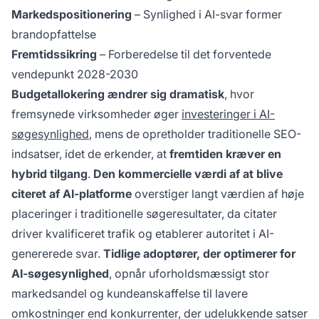
Markedspositionering
– Synlighed i AI-svar former
brandopfattelse
Fremtidssikring
– Forberedelse til det forventede
vendepunkt 2028-2030
Budgetallokering ændrer sig dramatisk
, hvor
fremsynede virksomheder øger
investeringer i AI-
søgesynlighed
, mens de opretholder traditionelle SEO-
indsatser, idet de erkender, at
fremtiden kræver en
hybrid tilgang
.
Den kommercielle værdi af at blive
citeret af AI-platforme
overstiger langt værdien af høje
placeringer i traditionelle søgeresultater, da citater
driver kvalificeret trafik og etablerer autoritet i AI-
genererede svar.
Tidlige adoptører, der optimerer for
AI-søgesynlighed
, opnår uforholdsmæssigt stor
markedsandel og kundeanskaffelse til lavere
omkostninger end konkurrenter, der udelukkende satser