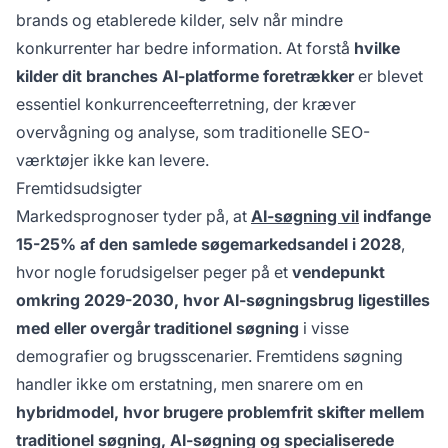
brands og etablerede kilder, selv når mindre
konkurrenter har bedre information. At forstå
hvilke
kilder dit branches AI-platforme foretrækker
er blevet
essentiel konkurrenceefterretning, der kræver
overvågning og analyse, som traditionelle SEO-
værktøjer ikke kan levere.
Fremtidsudsigter
Markedsprognoser tyder på, at
AI-søgning vil
indfange
15-25% af den samlede søgemarkedsandel i 2028
,
hvor nogle forudsigelser peger på et
vendepunkt
omkring 2029-2030, hvor AI-søgningsbrug ligestilles
med eller overgår traditionel søgning
i visse
demografier og brugsscenarier. Fremtidens søgning
handler ikke om erstatning, men snarere om en
hybridmodel, hvor brugere problemfrit skifter mellem
traditionel søgning, AI-søgning og specialiserede