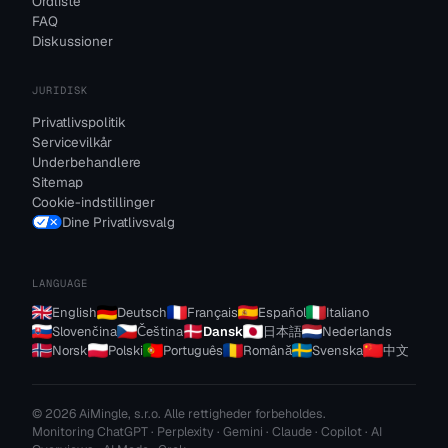
Ordliste
FAQ
Diskussioner
JURIDISK
Privatlivspolitik
Servicevilkår
Underbehandlere
Sitemap
Cookie-indstillinger
Dine Privatlivsvalg
LANGUAGE
English
Deutsch
Français
Español
Italiano
Slovenčina
Čeština
Dansk
日本語
Nederlands
Norsk
Polski
Português
Română
Svenska
中文
© 2026 AiMingle, s.r.o. Alle rettigheder forbeholdes.
Monitoring ChatGPT · Perplexity · Gemini · Claude · Copilot · AI