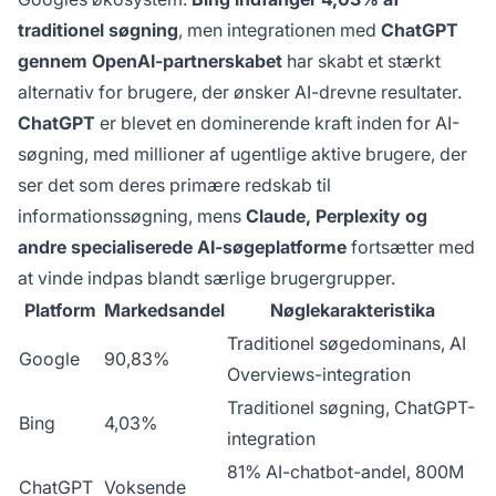
traditionel søgning
, men integrationen med
ChatGPT
gennem OpenAI-partnerskabet
har skabt et stærkt
alternativ for brugere, der ønsker AI-drevne resultater.
ChatGPT
er blevet en dominerende kraft inden for AI-
søgning, med millioner af ugentlige aktive brugere, der
ser det som deres primære redskab til
informationssøgning, mens
Claude, Perplexity og
andre specialiserede AI-søgeplatforme
fortsætter med
at vinde indpas blandt særlige brugergrupper.
Platform
Markedsandel
Nøglekarakteristika
Traditionel søgedominans, AI
Google
90,83%
Overviews-integration
Traditionel søgning, ChatGPT-
Bing
4,03%
integration
81% AI-chatbot-andel, 800M
ChatGPT
Voksende