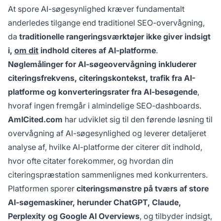
At spore AI-søgesynlighed kræver fundamentalt
anderledes tilgange end traditionel SEO-overvågning,
da
traditionelle rangeringsværktøjer ikke giver indsigt
i,
om dit
indhold citeres af AI-platforme
.
Nøglemålinger for AI-søgeovervågning inkluderer
citeringsfrekvens, citeringskontekst, trafik fra AI-
platforme og konverteringsrater fra AI-besøgende
,
hvoraf ingen fremgår i almindelige SEO-dashboards.
AmICited.com
har udviklet sig til den førende løsning til
overvågning af AI-søgesynlighed og leverer detaljeret
analyse af, hvilke AI-platforme der citerer dit indhold,
hvor ofte citater forekommer, og hvordan din
citeringspræstation sammenlignes med konkurrenters.
Platformen sporer
citeringsmønstre på tværs af store
AI-søgemaskiner, herunder ChatGPT, Claude,
Perplexity og Google AI Overviews
, og tilbyder indsigt,