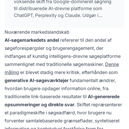
voksende skift fra Google-domineret søgning
til distribuerede AI-drevne platforme som
ChatGPT, Perplexity og Claude. Udgør i
øjeblikket en lille, men hurtigt voksende
procentdel af globale søgeforespørgsler.
Nuværende markedslandskab
Forventes at nå ligestilling med traditionel
AI-søgemarkedets andel
refererer til den andel af
søgning omkring 2028-2030.
søgeforespørgsler og brugerengagement, der
indfanges af kunstig intelligens-drevne søgeplatforme
sammenlignet med traditionelle søgemaskiner.
Denne
måling
er blevet stadig mere kritisk, efterhånden som
generative AI-søgeværktøjer
fundamentalt ændrer,
hvordan brugere opdager information online, fra
traditionelle link-baserede resultater til
AI-genererede
opsummeringer og direkte svar
. Skiftet repræsenterer
et paradigmeskifte i søgeadfærd, hvor brugere nu
forventer samtalebaserede grænseflader, syntetiseret
information og kontekstuel forståelse frem for