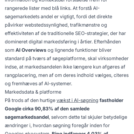
rangerede lister med blå links. At forstå AI-
søgemarkedets andel er vigtigt, fordi det direkte
påvirker webstedssynlighed, trafikmønstre og
effektiviteten af de traditionelle SEO-strategier, der har
domineret digital markedsføring i årtier. Efterhånden
som
AI Overviews
og lignende funktioner bliver
standard på tværs af søgeplatforme, skal virksomheder
indse, at markedsandelen ikke længere kun afgøres af
rangplacering, men af om deres indhold vælges, citeres
og fremhæves af AI-systemer.
Markedsdata & platforme
På trods af den hurtige
vækst i AI-søgning
fastholder
Google cirka 90,83% af den samlede
søgemarkedsandel
, selvom dette tal skjuler betydelige
ændringer i, hvordan søgning foregår inden for
Googles økosystem.
Bing indfanger 4,03% af