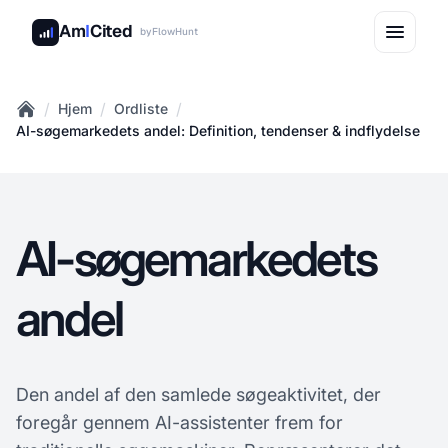
Am
I
Cited
by
FlowHunt
/
/
/
Hjem
Ordliste
Home
AI-søgemarkedets andel: Definition, tendenser & indflydelse
AI-søgemarkedets
andel
Den andel af den samlede søgeaktivitet, der
foregår gennem AI-assistenter frem for