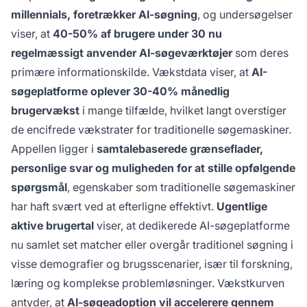
millennials, foretrækker AI-søgning
, og undersøgelser
viser, at
40-50% af brugere under 30 nu
regelmæssigt anvender AI-søgeværktøjer
som deres
primære informationskilde. Vækstdata viser, at
AI-
søgeplatforme oplever 30-40% månedlig
brugervækst
i mange tilfælde, hvilket langt overstiger
de encifrede vækstrater for traditionelle søgemaskiner.
Appellen ligger i
samtalebaserede grænseflader,
personlige svar og muligheden for at stille opfølgende
spørgsmål
, egenskaber som traditionelle søgemaskiner
har haft svært ved at efterligne effektivt.
Ugentlige
aktive brugertal
viser, at dedikerede AI-søgeplatforme
nu samlet set matcher eller overgår traditionel søgning i
visse demografier og brugsscenarier, især til forskning,
læring og komplekse problemløsninger. Vækstkurven
antyder, at
AI-søgeadoption vil accelerere gennem