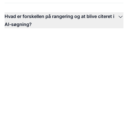
Hvad er forskellen på rangering og at blive citeret i
AI-søgning?
Overvåg dit brands AI-
søge-synlighed