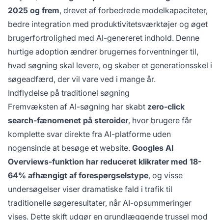
2025 og frem
, drevet af forbedrede modelkapaciteter,
bedre integration med produktivitetsværktøjer og øget
brugerfortrolighed med AI-genereret indhold. Denne
hurtige adoption ændrer brugernes forventninger til,
hvad søgning skal levere, og skaber et generationsskel i
søgeadfærd, der vil vare ved i mange år.
Indflydelse på traditionel søgning
Fremvæksten af AI-søgning har skabt
zero-click
search-fænomenet på steroider
, hvor brugere får
komplette svar direkte fra AI-platforme uden
nogensinde at besøge et website.
Googles AI
Overviews-funktion har reduceret klikrater med 18-
64% afhængigt af forespørgselstype
, og visse
undersøgelser viser dramatiske fald i trafik til
traditionelle søgeresultater, når AI-opsummeringer
vises. Dette skift udgør en grundlæggende trussel mod