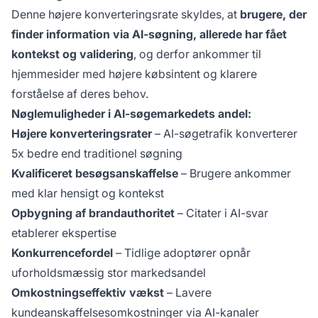
Denne højere konverteringsrate skyldes, at
brugere, der
finder information via AI-søgning, allerede har fået
kontekst og validering
, og derfor ankommer til
hjemmesider med højere købsintent og klarere
forståelse af deres behov.
Nøglemuligheder i AI-søgemarkedets andel:
Højere konverteringsrater
– AI-søgetrafik konverterer
5x bedre end traditionel søgning
Kvalificeret besøgsanskaffelse
– Brugere ankommer
med klar hensigt og kontekst
Opbygning af brandauthoritet
– Citater i AI-svar
etablerer ekspertise
Konkurrencefordel
– Tidlige adoptører opnår
uforholdsmæssig stor markedsandel
Omkostningseffektiv vækst
– Lavere
kundeanskaffelsesomkostninger via AI-kanaler