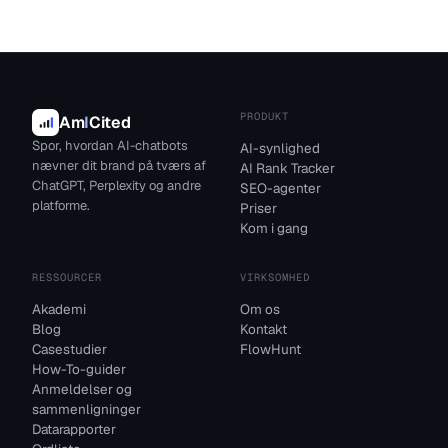
PRODUKT
Am
I
Cited
Spor, hvordan AI-chatbots
AI-synlighed
nævner dit brand på tværs af
AI Rank Tracker
ChatGPT, Perplexity og andre
SEO-agenter
platforme.
Priser
Kom i gang
RESSOURCER
VIRKSOMHED
Akademi
Om os
Blog
Kontakt
Casestudier
FlowHunt
How-To-guider
Anmeldelser og
sammenligninger
Datarapporter