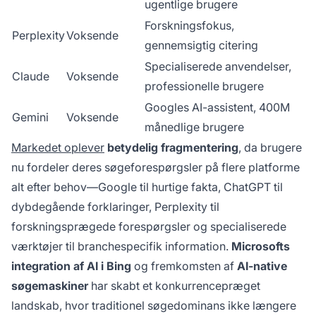
ugentlige brugere
Forskningsfokus,
Perplexity
Voksende
gennemsigtig citering
Specialiserede anvendelser,
Claude
Voksende
professionelle brugere
Googles AI-assistent, 400M
Gemini
Voksende
månedlige brugere
Markedet oplever
betydelig fragmentering
, da brugere
nu fordeler deres søgeforespørgsler på flere platforme
alt efter behov—Google til hurtige fakta, ChatGPT til
dybdegående forklaringer, Perplexity til
forskningsprægede forespørgsler og specialiserede
værktøjer til branchespecifik information.
Microsofts
integration af AI i Bing
og fremkomsten af
AI-native
søgemaskiner
har skabt et konkurrencepræget
landskab, hvor traditionel søgedominans ikke længere