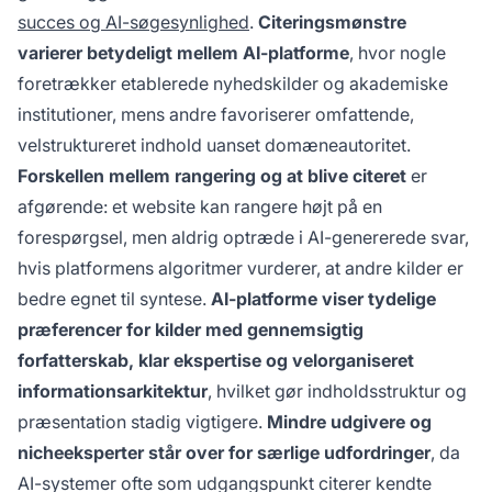
succes og AI-søgesynlighed
.
Citeringsmønstre
varierer betydeligt mellem AI-platforme
, hvor nogle
foretrækker etablerede nyhedskilder og akademiske
institutioner, mens andre favoriserer omfattende,
velstruktureret indhold uanset domæneautoritet.
Forskellen mellem rangering og at blive citeret
er
afgørende: et website kan rangere højt på en
forespørgsel, men aldrig optræde i AI-genererede svar,
hvis platformens algoritmer vurderer, at andre kilder er
bedre egnet til syntese.
AI-platforme viser tydelige
præferencer for kilder med gennemsigtig
forfatterskab, klar ekspertise og velorganiseret
informationsarkitektur
, hvilket gør indholdsstruktur og
præsentation stadig vigtigere.
Mindre udgivere og
nicheeksperter står over for særlige udfordringer
, da
AI-systemer ofte som udgangspunkt citerer kendte