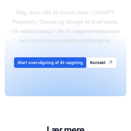
Følg, hvor ofte dit brand vises i ChatGPT,
Perplexity, Claude og Google AI Overviews.
Få realtidsindsigt i din AI-søgemarkedsandel
og konkurrencemæssig positionering.
Start overvågning af AI-søgning
Kontakt
Lær mere