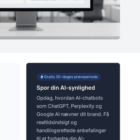
Gratis 30-dages prøveperiode
Spor din AI-synlighed
Opdag, hvordan AI-chatbots
som ChatGPT, Perplexity og
Google AI nævner dit brand. Få
realtidsindsigt og
handlingsrettede anbefalinger
til at forbedre din AI-