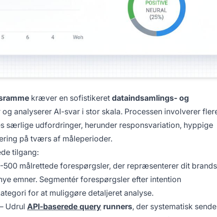
gsramme
kræver en sofistikeret
dataindsamlings- og
 og analyserer AI-svar i stor skala. Processen involverer fler
es særlige udfordringer, herunder responsvariation, hyppige
ering på tværs af måleperioder.
de tilgang:
-500 målrettede forespørgsler, der repræsenterer dit brands
e emner. Segmentér forespørgsler efter intention
tegori for at muliggøre detaljeret analyse.
– Udrul
API-baserede query
runners
, der systematisk sende