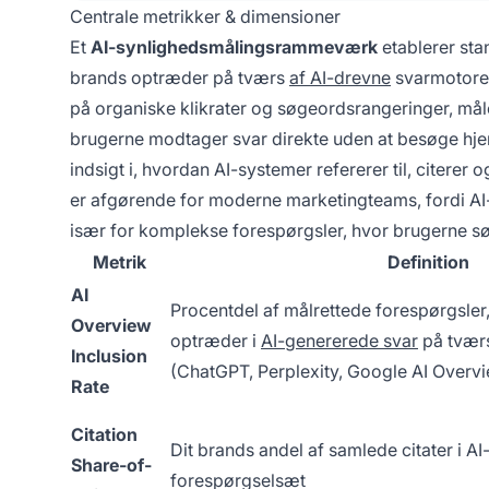
Centrale metrikker & dimensioner
Et
AI-synlighedsmålingsrammeværk
etablerer sta
brands optræder på tværs
af AI-drevne
svarmotorer
på organiske klikrater og søgeordsrangeringer, mål
brugerne modtager svar direkte uden at besøge hjem
indsigt i, hvordan AI-systemer refererer til, citerer
er afgørende for moderne marketingteams, fordi AI
især for komplekse forespørgsler, hvor brugerne sø
Metrik
Definition
AI
Procentdel af målrettede forespørgsler,
Overview
optræder i
AI-genererede svar
på tværs
Inclusion
(ChatGPT, Perplexity, Google AI Overv
Rate
Citation
Dit brands andel af samlede citater i A
Share-of-
forespørgselsæt