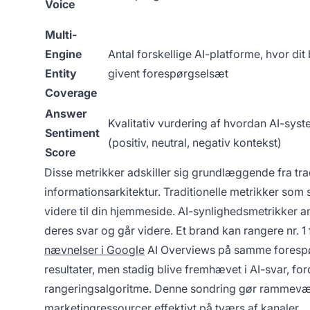
Voice
Multi-
Engine
Antal forskellige AI-platforme, hvor di
Entity
givent forespørgselsæt
Coverage
Answer
Kvalitativ vurdering af hvordan AI-syst
Sentiment
(positiv, neutral, negativ kontekst)
Score
Disse metrikker adskiller sig grundlæggende fra trad
informationsarkitektur. Traditionelle metrikker som
videre til din hjemmeside. AI-synlighedsmetrikker a
deres svar og går videre. Et brand kan rangere nr. 1
nævnelser i Google
AI Overviews på samme forespør
resultater, men stadig blive fremhævet i AI-svar, f
rangeringsalgoritme. Denne sondring gør rammeværk
marketingressourcer effektivt på tværs af kanaler.