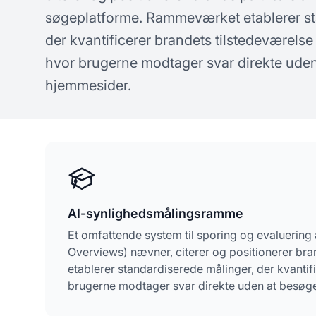
koncepter om AI-synlighed
spø
søgeplatforme. Rammeværket etablerer st
der kvantificerer brandets tilstedeværelse 
hvor brugerne modtager svar direkte ude
hjemmesider.
AI-synlighedsmålingsramme
Et omfattende system til sporing og evaluering
Overviews) nævner, citerer og positionerer b
etablerer standardiserede målinger, der kvantifi
brugerne modtager svar direkte uden at besøg