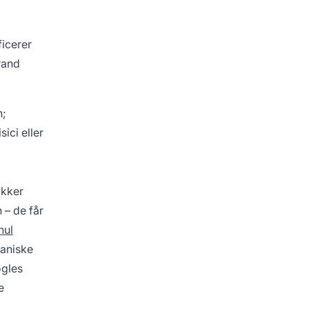
ficerer
rand
n;
ici eller
ikker
 – de får
nul
ganiske
ogles
e