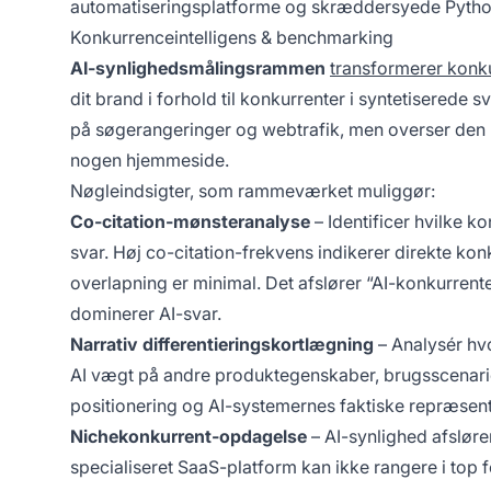
automatiseringsplatforme og skræddersyede Python/J
Konkurrenceintelligens & benchmarking
AI-synlighedsmålingsrammen
transformerer konku
dit brand i forhold til konkurrenter i syntetiserede
på søgerangeringer og webtrafik, men overser den kri
nogen hjemmeside.
Nøgleindsigter, som rammeværket muliggør:
Co-citation-mønsteranalyse
– Identificer hvilke 
svar. Høj co-citation-frekvens indikerer direkte konk
overlapning er minimal. Det afslører “AI-konkurrent
dominerer AI-svar.
Narrativ differentieringskortlægning
– Analysér hv
AI vægt på andre produktegenskaber, brugsscenarier
positionering og AI-systemernes faktiske repræsenta
Nichekonkurrent-opdagelse
– AI-synlighed afslører
specialiseret SaaS-platform kan ikke rangere i top 