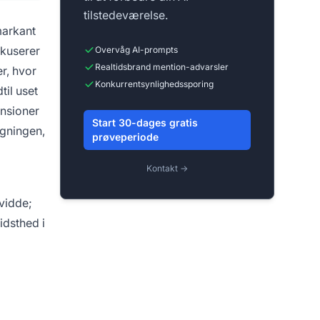
tilstedeværelse.
markant
okuserer
Overvåg AI-prompts
Realtidsbrand mention-advarsler
r, hvor
Konkurrentsynlighedssporing
il uset
ensioner
Start 30-dages gratis
øgningen,
prøveperiode
Kontakt →
vidde;
idsthed i