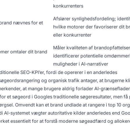
konkurrenters
Afslører synlighedsfordeling; identi
t brand nævnes for et
hvilke motorer der favoriserer dit b
eller konkurrenter
Måler kvaliteten af brandopfattelse
emer omtaler dit brand
identificerer potentielle omdømmeris
muligheder i AI-narrativer
itionelle SEO-KPI’er, fordi de opererer i en anderledes
 søgeordsrangering og organisk trafik antager, at brugerne kl
nerkender, at mange brugere aldrig forlader AI-grænsefladen
 for et søgeord i Googles traditionelle søgeresultater, men få
gsel. Omvendt kan et brand undlade at rangere i top 10 or
ordi AI-systemet vægter autoritative kilder anderledes end Go
et essentielt for at forstå moderne søgeadfærd og alloker