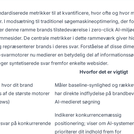
ndardiserede metrikker til at kvantificere, hvor ofte og hvor 
. I modsætning til traditionel søgemaskineoptimering, der f
er denne ramme brands tilstedeværelse i zero-click AI-miljøe
mesider. De centrale metrikker i dette rammeværk giver hidt
 og repræsenterer brands i deres svar. Forståelse af disse dim
-svarmotorer nu medierer en betydelig del af informationss
ger syntetiserede svar fremfor enkelte websider.
Hvorfor det er vigtigt
 hvor dit brand
Måler baseline-synlighed og række
 af de største motorer
har direkte indflydelse på brandbev
iews)
AI-medieret søgning
Indikerer konkurrencemæssig
I-svar på konkurrerende
positionering; viser om AI-systemer
prioriterer dit indhold frem for