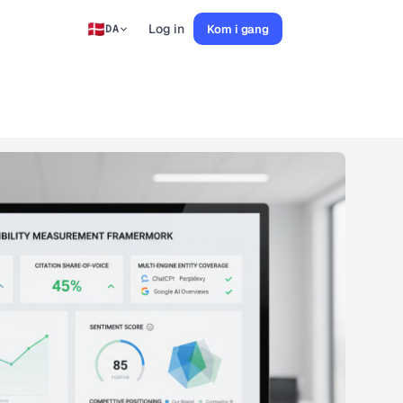
Log in
Kom i gang
DA