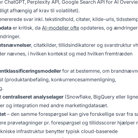
for ChatGPT, Perplexity API, Google Search API for AI Overvi
igt afhængig af krav til volatilitet).
nererede svar inkl. tekstindhold, citater, kilde-urls, tidsstem
adata
er kritisk, da
AI-modeller ofte
opdateres, og ændringer 
ndringer.
tetsnævnelser
, citatkilder, tillidsindikatorer og svarstruktur v
s der nævnes, i hvilken kontekst og med hvilken fremtræden
ntklassificeringsmodeller
for at bestemme, om brandnævne
tekst (produktanbefaling, konkurrencesammenligning,
g.
et
centraliseret analyselager
(Snowflake, BigQuery eller lign
ger og integration med andre marketingdatasæt.
tet
– den samme forespørgsel kan give forskellige svar fra
flere prøvetagninger pr. forespørgsel og tillidsscorer hjælper
tekniske infrastruktur benytter typisk cloud-baserede