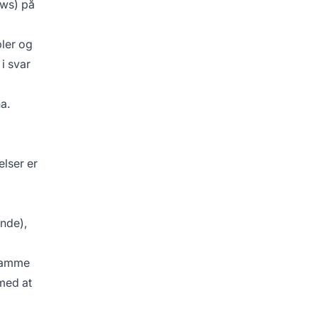
ews) på
pler og
i svar
ha.
lser er
ende),
 samme
 med at