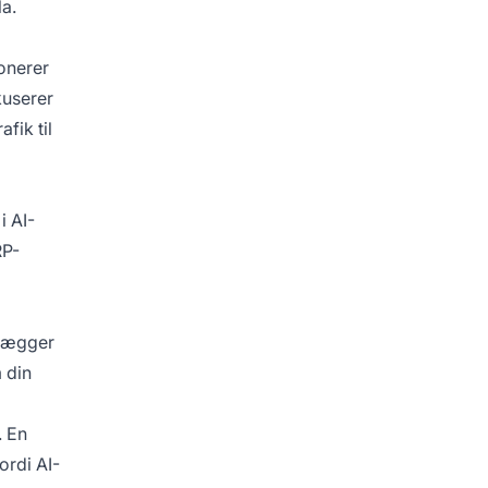
a.
onerer
kuserer
fik til
i AI-
RP-
 Lægger
 din
. En
ordi AI-