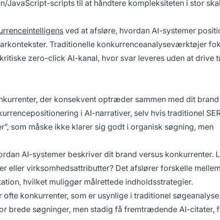
avaScript-scripts til at håndtere kompleksiteten i stor skal
rrenceintelligens
ved at afsløre, hvordan AI-systemer positi
 svarkontekster. Traditionelle konkurrenceanalyseværktøjer fo
tiske zero-click AI-kanal, hvor svar leveres uden at drive tra
konkurrenter, der konsekvent optræder sammen med dit brand 
urrencepositionering i AI-narrativer, selv hvis traditionel SE
er”, som måske ikke klarer sig godt i organisk søgning, men
ordan AI-systemer beskriver dit brand versus konkurrenter.
 eller virksomhedsattributter? Det afslører forskelle mellem
tion, hvilket muliggør målrettede indholdsstrategier.
 ofte konkurrenter, som er usynlige i traditionel søgeanalyse
for brede søgninger, men stadig få fremtrædende AI-citater, f