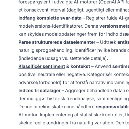
forespørgsler til udvalgte AI-motorer (OpenAI API 
et konsekvent interval (dagligt, ugentligt eller månedl
Indfang komplette svar-data
– Registrer fulde AI-ge
modelversions-identifikatorer. Denne
versionsmet
kan skyldes modelopdateringer frem for indholdsæ
Parse strukturerede dataelementer
– Udtræk
enti
naturlig sprogbehandling. Identificer hvilke brand
(indledende udsagn vs. støttende detalje).
Klassificér sentiment
& kontekst
– Anvend
sentime
positive, neutrale eller negative. Kategorisér kon
advarsel/forbehold) for at forstå narrativ indramnin
Indlæs til datalager
– Aggreger behandlede data i 
der muliggør historisk trendanalyse, sammenlignin
Denne pipeline skal kunne håndtere
responsvolatili
AI-motor. Implementering af statistiske kontroller, 
skelne reelle ændringer fra naturlig variation. Den 