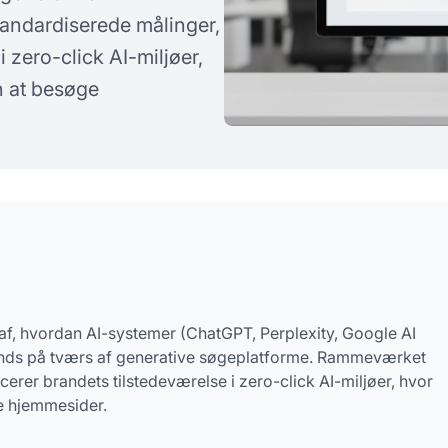
rgsmål
andardiserede målinger,
i zero-click AI-miljøer,
n at besøge
 af, hvordan AI-systemer (ChatGPT, Perplexity, Google AI
rands på tværs af generative søgeplatforme. Rammeværket
cerer brandets tilstedeværelse i zero-click AI-miljøer, hvor
e hjemmesider.