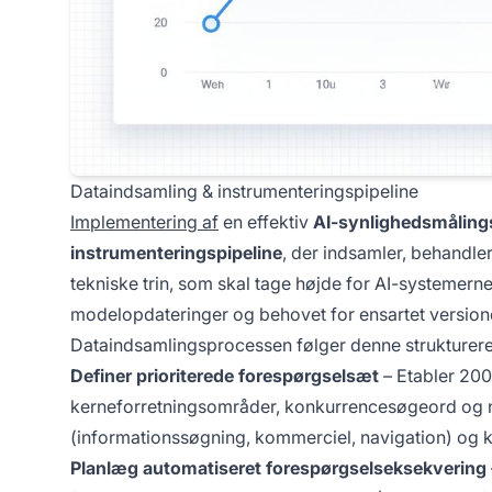
Dataindsamling & instrumenteringspipeline
Implementering af
en effektiv
AI-synlighedsmålin
instrumenteringspipeline
, der indsamler, behandler
tekniske trin, som skal tage højde for AI-systemern
modelopdateringer og behovet for ensartet version
Dataindsamlingsprocessen følger denne strukturere
Definer prioriterede forespørgselsæt
– Etabler 200
kerneforretningsområder, konkurrencesøgeord og ny
(informationssøgning, kommerciel, navigation) og ka
Planlæg automatiseret forespørgselseksekvering