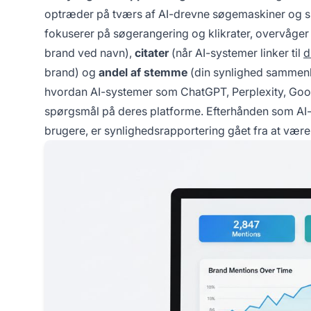
optræder på tværs af AI-drevne søgemaskiner og spr
fokuserer på søgerangering og klikrater, overvåge
brand ved navn),
citater
(når AI-systemer linker til
d
brand) og
andel af stemme
(din synlighed sammen
hvordan AI-systemer som ChatGPT, Perplexity, Google
spørgsmål på deres platforme. Efterhånden som AI-
brugere, er synlighedsrapportering gået fra at være 