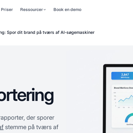
Priser
Ressourcer
Book en demo
auer
og
AI Rank Tracker
Til brands
ng: Spor dit brand på tværs af AI-søgemaskiner
gesynlighed på
synlighedsnyheder, tips og
AI-rangeringstrackeren til AI
Ejerskab over hvordan
hele din
ateringer
Overviews, AI Mode, ChatGPT,
AI beskriver dit brand.
efølje —
Perplexity og …
Se præcis hvad
w-To-guider
…
ChatGPT, …
n-for-trin-guider til at
-
bedre AI-synlighed
onelle
l
tarapporter
ede
ortering
adrevne studier af AI-
er — nu skal
ehenvisninger
 citationer.
apporter, der sporer
Q
af
stemme på tværs af
r på almindelige