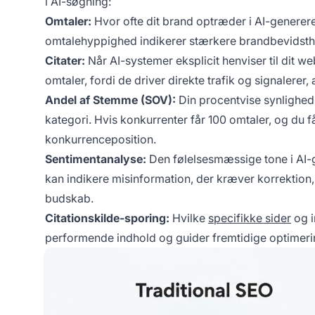
i AI-søgning:
Omtaler:
Hvor ofte dit brand optræder i AI-generere
omtalehyppighed indikerer stærkere brandbevidsth
Citater:
Når AI-systemer eksplicit henviser til dit we
omtaler, fordi de driver direkte trafik og signalerer,
Andel af Stemme (SOV):
Din procentvise synlighed
kategori. Hvis konkurrenter får 100 omtaler, og du f
konkurrenceposition.
Sentimentanalyse:
Den følelsesmæssige tone i AI-g
kan indikere misinformation, der kræver korrektion,
budskab.
Citationskilde-sporing:
Hvilke
specifikke sider
og i
performende indhold og guider fremtidige optimerin