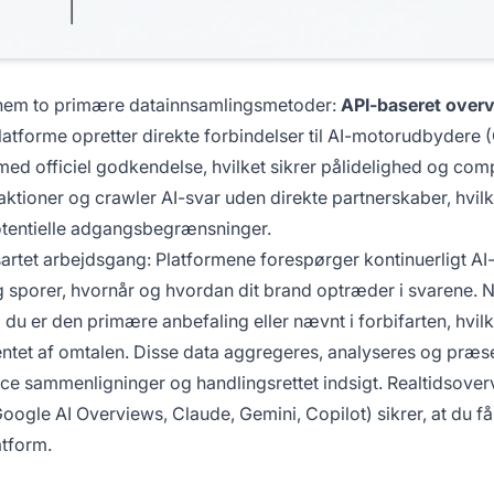
nnem to primære datainnsamlingsmetoder:
API-baseret over
latforme opretter direkte forbindelser til AI-motorudbydere 
 med officiel godkendelse, hvilket sikrer pålidelighed og com
tioner og crawler AI-svar uden direkte partnerskaber, hvilk
 potentielle adgangsbegrænsninger.
rtet arbejdsgang: Platformene forespørger kontinuerligt AI
g sporer, hvornår og hvordan dit brand optræder i svarene. N
 er den primære anbefaling eller nævnt i forbifarten, hvil
ntet af omtalen. Disse data aggregeres, analyseres og præs
nce sammenligninger og handlingsrettet indsigt. Realtidsove
oogle AI Overviews, Claude, Gemini, Copilot) sikrer, at du få
atform.