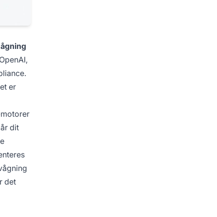
vågning
(OpenAI,
pliance.
et er
-motorer
år dit
ke
enteres
rvågning
r det