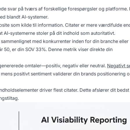
de svar på tværs af forskellige forespørgsler og platforme.
ed blandt AI-systemer.
bsite som kilde til information. Citater er mere værdifulde en
 at AI-systemerne stoler på dit indhold som autoritativt.
 sammenlignet med konkurrenter inden for din branche eller
år 50, er din SOV 33%. Denne metrik viser direkte din
enererede omtaler—positiv, negativ eller neutral.
Negativt s
 mens positivt sentiment validerer din brands positionering 
ndholdselementer driver flest citater. Dette afslører dit bedst
gstiltag.