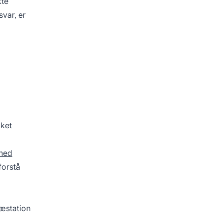
kte
svar, er
lket
ghed
forstå
ræstation