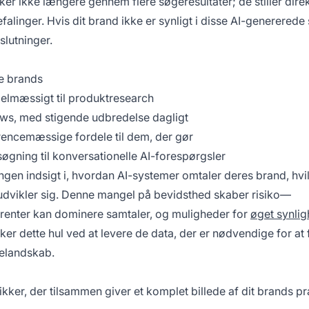
 ikke længere gennem flere søgeresultater; de stiller dire
alinger. Hvis dit brand ikke er synligt i disse AI-genererede 
slutninger.
de brands
lmæssigt til produktresearch
ws, med stigende udbredelse dagligt
rencemæssige fordele til dem, der gør
l søgning til konversationelle AI-forespørgsler
 ingen indsigt i, hvordan AI-systemer omtaler deres brand, hvi
t udvikler sig. Denne mangel på bevidsthed skaber risiko—
rrenter kan dominere samtaler, og muligheder for
øget synli
er dette hul ved at levere de data, der er nødvendige for at 
gelandskab.
ikker, der tilsammen giver et komplet billede af dit brands p