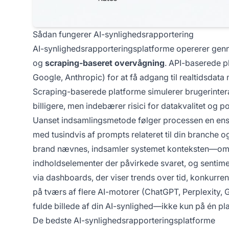
Sådan fungerer AI-synlighedsrapportering
AI-synlighedsrapporteringsplatforme opererer ge
og
scraping-baseret overvågning
. API-baserede p
Google, Anthropic) for at få adgang til realtidsdata
Scraping-baserede platforme simulerer brugerinterak
billigere, men indebærer risici for datakvalitet og
Uanset indsamlingsmetode følger processen en ensa
med tusindvis af prompts relateret til din branche o
brand nævnes, indsamler systemet konteksten—om du
indholdselementer der påvirkede svaret, og sentime
via dashboards, der viser trends over tid, konkurre
på tværs af flere AI-motorer (ChatGPT, Perplexity, G
fulde billede af din AI-synlighed—ikke kun på én pl
De bedste AI-synlighedsrapporteringsplatforme