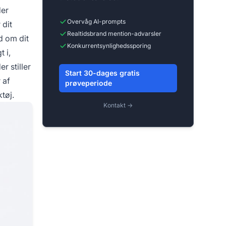
der
Overvåg AI-prompts
 dit
Realtidsbrand mention-advarsler
d om dit
Konkurrentsynlighedssporing
t i,
r stiller
Start 30-dages gratis
 af
prøveperiode
tøj.
Kontakt →