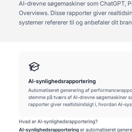
AI-drevne søgemaskiner som ChatGPT, Pe
koncepter om AI-synlighed
spø
Overviews. Disse rapporter giver realtidsin
systemer refererer til og anbefaler dit bran
AI-synlighedsrapportering
Automatiseret generering af performancerapport
stemme på tværs af AI-drevne søgemaskiner so
rapporter giver realtidsindsigt i, hvordan AI-sy
Hvad er AI-synlighedsrapportering?
AI-synlighedsrapportering
er automatiseret genere