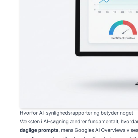
Hvorfor AI-synlighedsrapportering betyder noget
Væksten i AI-søgning ændrer fundamentalt, hvord
daglige prompts
, mens Googles AI Overviews vise