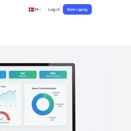
Log in
Kom i gang
DA