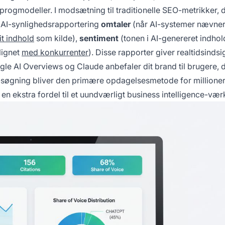
ogmodeller. I modsætning til traditionelle SEO-metrikker, 
r AI-synlighedsrapportering
omtaler
(når AI-systemer nævner
it indhold
som kilde),
sentiment
(tonen i AI-genereret indhol
lignet
med konkurrenter
). Disse rapporter giver realtidsindsig
 AI Overviews og Claude anbefaler dit brand til brugere, de
søgning bliver den primære opdagelsesmetode for millioner
en ekstra fordel til et uundværligt business intelligence-værk