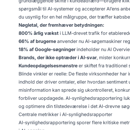
grundlæggende skifte i kundeadfærd—brugere klikker
spørgsmål til AI-systemer og accepterer AI’ens anbef
du usynlig for en hel målgruppe, der træffer købsbe
Nøgletal, der fremhæver betydningen:
800% årlig vækst
i LLM-drevet trafik for etablere
66% af brugerne
anvender nu AI-søgemaskiner rege
18% af Google-søgninger
indeholder nu AI Overvie
Brands, der ikke optræder i AI-svar
, mister konkur
Kundeopdagelsesmønstre
er skiftet fra traditione
Blinde vinkler er reelle: De fleste virksomheder har
indhold der driver omtaler, eller hvordan sentimen
misinformation kan sprede sig ukontrolleret, konku
forbliver uopdagede. AI-synlighedsrapportering lukk
og optimere din tilstedeværelse i det AI-drevne sø
Centrale metrikker i AI-synlighedsrapporter
AI-synlighedsrapportering sporer flere kritiske metr