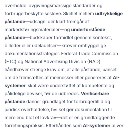
overholde lovgivningsmæssige standarder og
forbrugerbeskyttelseslove. Skellet mellem
udtrykkelige
påstande
—udsagn, der klart fremgår af
markedsføringsmaterialer—og
underforståede
påstande
—budskaber formidlet gennem kontekst,
billeder eller udeladelser—kræver omhyggelige
dokumentationsstrategier. Federal Trade Commission
(FTC) og National Advertising Division (NAD)
håndhæver strenge krav om, at alle påstande, uanset
om de fremsættes af mennesker eller genereres af
AI-
systemer
, skal være understøttet af kompetente og
pålidelige beviser, før de udbredes.
Verificerbare
påstande
danner grundlaget for forbrugertillid og
juridisk overholdelse, hvilket gør dokumentation til
mere end blot et lovkrav—det er en grundlæggende
forretningspraksis. Efterhånden som
AI-systemer
bliver