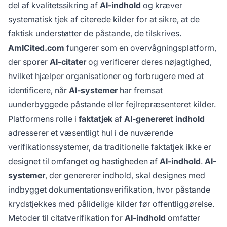
del af kvalitetssikring af
AI-indhold
og kræver
systematisk tjek af citerede kilder for at sikre, at de
faktisk understøtter de påstande, de tilskrives.
AmICited.com
fungerer som en overvågningsplatform,
der sporer
AI-citater
og verificerer deres nøjagtighed,
hvilket hjælper organisationer og forbrugere med at
identificere, når
AI-systemer
har fremsat
uunderbyggede påstande eller fejlrepræsenteret kilder.
Platformens rolle i
faktatjek
af
AI-genereret indhold
adresserer et væsentligt hul i de nuværende
verifikationssystemer, da traditionelle faktatjek ikke er
designet til omfanget og hastigheden af
AI-indhold
.
AI-
systemer
, der genererer indhold, skal designes med
indbygget dokumentationsverifikation, hvor påstande
krydstjekkes med pålidelige kilder før offentliggørelse.
Metoder til citatverifikation for
AI-indhold
omfatter