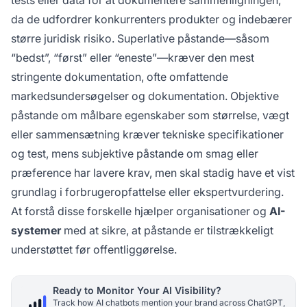
tests eller data for at dokumentere sammenligningen,
da de udfordrer konkurrenters produkter og indebærer
større juridisk risiko. Superlative påstande—såsom
“bedst”, “først” eller “eneste”—kræver den mest
stringente dokumentation, ofte omfattende
markedsundersøgelser og dokumentation. Objektive
påstande om målbare egenskaber som størrelse, vægt
eller sammensætning kræver tekniske specifikationer
og test, mens subjektive påstande om smag eller
præference har lavere krav, men skal stadig have et vist
grundlag i forbrugeropfattelse eller ekspertvurdering.
At forstå disse forskelle hjælper organisationer og
AI-
systemer
med at sikre, at påstande er tilstrækkeligt
understøttet før offentliggørelse.
Ready to Monitor Your AI Visibility?
Track how AI chatbots mention your brand across ChatGPT,