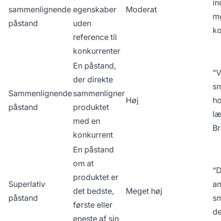
in
sammenlignende
egenskaber
Moderat
mg
påstand
uden
k
reference til
konkurrenter
En påstand,
“V
der direkte
sm
Sammenlignende
sammenligner
Høj
ho
påstand
produktet
l
med en
Br
konkurrent
En påstand
om at
“D
produktet er
Superlativ
an
det bedste,
Meget høj
påstand
sm
første eller
de
eneste af sin