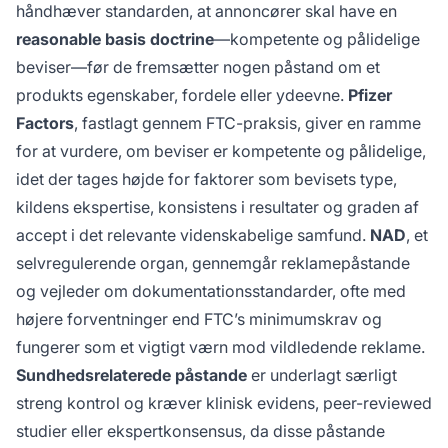
håndhæver standarden, at annoncører skal have en
reasonable basis doctrine
—kompetente og pålidelige
beviser—før de fremsætter nogen påstand om et
produkts egenskaber, fordele eller ydeevne.
Pfizer
Factors
, fastlagt gennem FTC-praksis, giver en ramme
for at vurdere, om beviser er kompetente og pålidelige,
idet der tages højde for faktorer som bevisets type,
kildens ekspertise, konsistens i resultater og graden af
accept i det relevante videnskabelige samfund.
NAD
, et
selvregulerende organ, gennemgår reklamepåstande
og vejleder om dokumentationsstandarder, ofte med
højere forventninger end FTC’s minimumskrav og
fungerer som et vigtigt værn mod vildledende reklame.
Sundhedsrelaterede påstande
er underlagt særligt
streng kontrol og kræver klinisk evidens, peer-reviewed
studier eller ekspertkonsensus, da disse påstande