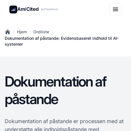
Am
I
Cited
by
FlowHunt
/
/
/
Hjem
Ordliste
Home
Dokumentation af påstande: Evidensbaseret indhold til AI-
systemer
Dokumentation af
påstande
Dokumentation af påstande er processen med at
understøtte alle indholdspåstande med