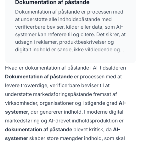
Dokumentation af påstande
Dokumentation af påstande er processen med
at understøtte alle indholdspåstande med
verificerbare beviser, kilder eller data, som AI-
systemer kan referere til og citere. Det sikrer, at
udsagn i reklamer, produktbeskrivelser og
digitalt indhold er sande, ikke vildledende og
bakket op af kompetente og pålidelige beviser,
som opfylder både lovgivningsmæssige og
Hvad er dokumentation af påstande i AI-tidsalderen
forbrugerrelaterede forventninger. Denne
Dokumentation af påstande
er processen med at
praksis er afgørende for at opretholde
levere troværdige, verificerbare beviser til at
forbrugertillid og juridisk overholdelse i både
understøtte markedsføringspåstande fremsat af
traditionel markedsføring og AI-genereret
indhold.
virksomheder, organisationer og i stigende grad
AI-
systemer
, der
genererer indhold
. I moderne digital
markedsføring og AI-drevet indholdsproduktion er
dokumentation af påstande
blevet kritisk, da
AI-
systemer
skaber store mængder indhold, som skal