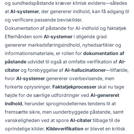
og sundhedspåstande kræver klinisk evidens—således
at
AI-systemer
, der genererer indhold, kan få adgang til
og verificere passende beviskilder.
Dokumentation af påstande for AI-indhold og faktatjek
Efterhånden som
AI-systemer
i stigende grad
genererer markedsføringsindhold, nyhedsartikler og
informationsmateriale, er rollen for
dokumentation af
påstande
udvidet til også at omfatte verifikation af
AI-
citater
og forebyggelse af
AI-hallucinationer
—tilfælde,
hvor
AI-systemer
genererer overbevisende, men
forkerte oplysninger.
Faktatjekprocesser
skal nu tage
højde for de særlige udfordringer ved
AI-genereret
indhold
, herunder sprogmodellernes tendens til at
fremsætte sikre, men uunderbyggede påstande, samt
vanskeligheden ved at spore
AI-citater
tilbage til de
oprindelige kilder.
Kildeverifikation
er blevet en kritisk