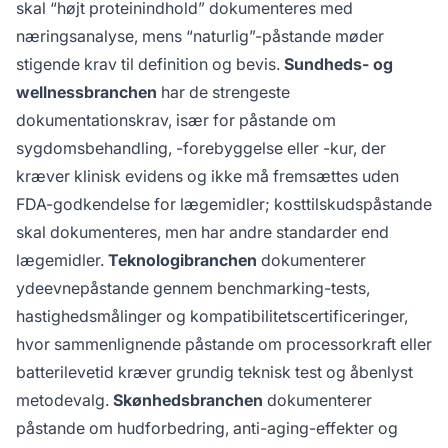
skal “højt proteinindhold” dokumenteres med
næringsanalyse, mens “naturlig”-påstande møder
stigende krav til definition og bevis.
Sundheds- og
wellnessbranchen
har de strengeste
dokumentationskrav, især for påstande om
sygdomsbehandling, -forebyggelse eller -kur, der
kræver klinisk evidens og ikke må fremsættes uden
FDA-godkendelse for lægemidler; kosttilskudspåstande
skal dokumenteres, men har andre standarder end
lægemidler.
Teknologibranchen
dokumenterer
ydeevnepåstande gennem benchmarking-tests,
hastighedsmålinger og kompatibilitetscertificeringer,
hvor sammenlignende påstande om processorkraft eller
batterilevetid kræver grundig teknisk test og åbenlyst
metodevalg.
Skønhedsbranchen
dokumenterer
påstande om hudforbedring, anti-aging-effekter og