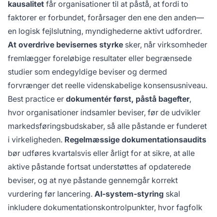
kausalitet
får organisationer til at påstå, at fordi to
faktorer er forbundet, forårsager den ene den anden—
en logisk fejlslutning, myndighederne aktivt udfordrer.
At overdrive bevisernes styrke
sker, når virksomheder
fremlægger foreløbige resultater eller begrænsede
studier som endegyldige beviser og dermed
forvrænger det reelle videnskabelige konsensusniveau.
Best practice er
dokumentér først, påstå bagefter
,
hvor organisationer indsamler beviser, før de udvikler
markedsføringsbudskaber, så alle påstande er funderet
i virkeligheden.
Regelmæssige dokumentationsaudits
bør udføres kvartalsvis eller årligt for at sikre, at alle
aktive påstande fortsat understøttes af opdaterede
beviser, og at nye påstande gennemgår korrekt
vurdering før lancering.
AI-system-styring
skal
inkludere dokumentationskontrolpunkter, hvor fagfolk