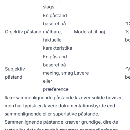
slags
En påstand
baseret på
“D
Objektiv påstand
målbare,
Moderat til høj
% 
faktuelle
b
karakteristika
En påstand
baseret på
Subjektiv
“V
mening, smag
Lavere
påstand
be
eller
præference
Ikke-sammenlignende påstande kræver solide beviser,
men har typisk en lavere dokumentationsbyrde end
sammenlignende eller superlative påstande.
Sammenlignende påstande kræver grundige, direkte