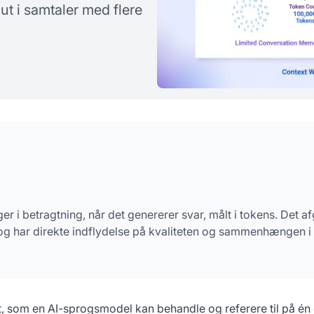
t i samtaler med flere
rgsmål
 i betragtning, når det genererer svar, målt i tokens. Det af
 og har direkte indflydelse på kvaliteten og sammenhængen i
 som en AI-sprogsmodel kan behandle og referere til på én