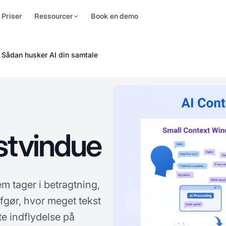
Priser
Ressourcer
Book en demo
auer
og
AI Rank Tracker
Til brands
 Sådan husker AI din samtale
gesynlighed på
synlighedsnyheder, tips og
AI-rangeringstrackeren til AI
Ejerskab over hvordan
hele din
ateringer
Overviews, AI Mode, ChatGPT,
AI beskriver dit brand.
efølje —
Perplexity og …
Se præcis hvad
w-To-guider
…
ChatGPT, …
n-for-trin-guider til at
-
bedre AI-synlighed
onelle
l
stvindue
tarapporter
ede
adrevne studier af AI-
er — nu skal
ehenvisninger
 citationer.
m tager i betragtning,
afgør, hvor meget tekst
Q
te indflydelse på
r på almindelige