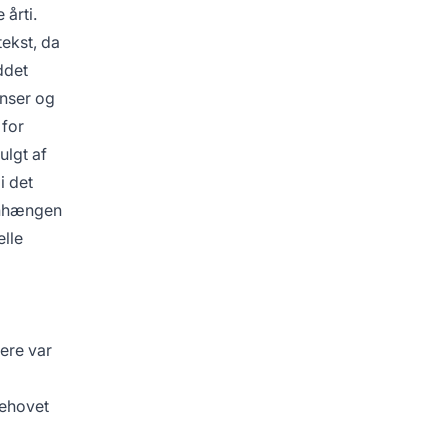
årti.
ekst, da
ddet
enser og
 for
ulgt af
i det
enhængen
elle
ere var
behovet