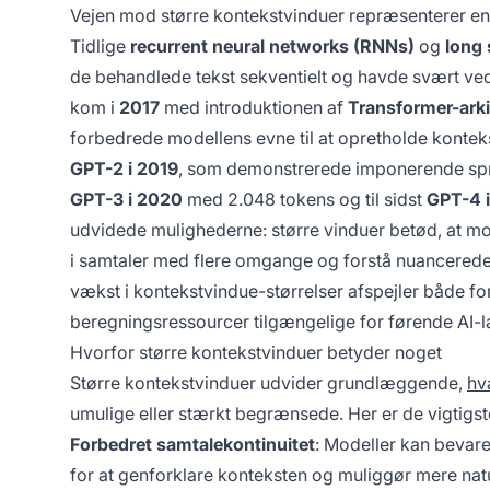
Vejen mod større kontekstvinduer repræsenterer en a
Tidlige
recurrent neural networks (RNNs)
og
long
de behandlede tekst sekventielt og havde svært ved
kom i
2017
med introduktionen af
Transformer-arki
forbedrede modellens evne til at opretholde kontek
GPT-2 i 2019
, som demonstrerede imponerende s
GPT-3 i 2020
med 2.048 tokens og til sidst
GPT-4 
udvidede mulighederne: større vinduer betød, at
i samtaler med flere omgange og forstå nuancerede 
vækst i kontekstvindue-størrelser afspejler både f
beregningsressourcer tilgængelige for førende AI-l
Hvorfor større kontekstvinduer betyder noget
Større kontekstvinduer udvider grundlæggende,
hv
umulige eller stærkt begrænsede. Her er de vigtigst
Forbedret samtalekontinuitet
: Modeller kan bevare
for at genforklare konteksten og muliggør mere na