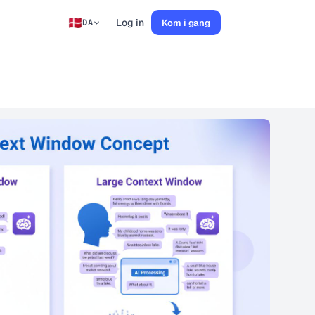
Log in
Kom i gang
DA