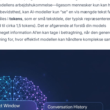
modellens arbejdshukommelse—ligesom mennesker kun kan h
evidsthed, kan AI-modeller kun “se” en vis mængde tekst f
les i
tokens
, som er små tekstdele, der typisk repræsentere
 til cirka 1,5 tokens). Det er afgørende at forstå din models
eget information AI’en kan tage i betragtning, når den gener
ning for, hvor effektivt modellen kan håndtere komplekse sa