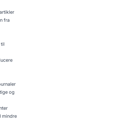
rtikler
n fra
til
ducere
ournaler
tige og
nter
d mindre