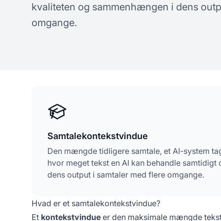
kvaliteten og sammenhængen i dens outpu
koncepter om AI-synlighed
spø
omgange.
Samtalekontekstvindue
Den mængde tidligere samtale, et AI-system tager
hvor meget tekst en AI kan behandle samtidigt
dens output i samtaler med flere omgange.
Hvad er et samtalekontekstvindue?
Et
kontekstvindue
er den maksimale mængde tekst,