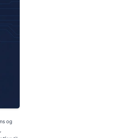
ens og
,