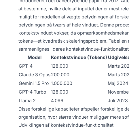
introduceret i det banebrydende papir fra 2017 “Att
at bestemme, hvilke dele af inputtet der er mest
muligt for modellen at vægte betydningen af forskell
betydningen på tværs af hele vinduet. Denne proce
kontekstvinduet vokser, da opmærksomhedsmekanism
tokens—et kvadratisk skaleringsproblem. Tabellen n
sammenlignes i deres kontekstvindue-funktionalitet
Model
Kontekstvindue (Tokens)
Udgivels
GPT-4
128.000
Marts 20
Claude 3 Opus
200.000
Marts 20
Gemini 1.5 Pro
1.000.000
Maj 2024
GPT-4 Turbo
128.000
Novembe
Llama 2
4.096
Juli 2023
Disse forskellige kapaciteter afspejler forskellig
organisation, hvor større vinduer muliggør mere so
Udviklingen af kontekstvindue-funktionalitet