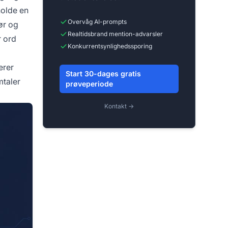
olde en
Overvåg AI-prompts
ør og
Realtidsbrand mention-advarsler
r ord
Konkurrentsynlighedssporing
erer
Start 30-dages gratis
mtaler
prøveperiode
Kontakt →