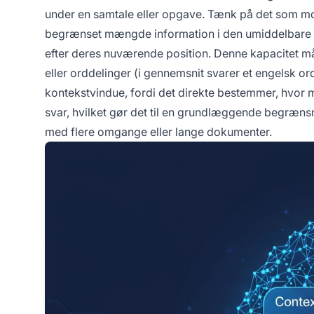
under en samtale eller opgave. Tænk på det som 
begrænset mængde information i den umiddelbare b
efter deres nuværende position. Denne kapacitet må
eller orddelinger (i gennemsnit svarer et engelsk ord
kontekstvindue, fordi det direkte bestemmer, hvor m
svar, hvilket gør det til en grundlæggende begræns
med flere omgange eller lange dokumenter.