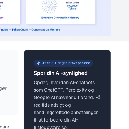
Gratis 30-dages prøveperiode
Spor din AI-synlighed
Opdag, hvordan AI-chatbots
gør,
som ChatGPT, Perplexity og
Google AI nævner dit brand. Få
realtidsindsigt og
handlingsrettede anbefalinger
til at forbedre din AI-
 gang
tilstedeværelse.