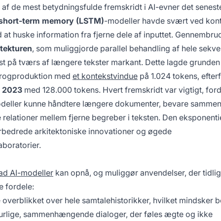
f de mest betydningsfulde fremskridt i AI-evner det seneste 
 short-term memory (LSTM)
-modeller havde svært ved kont
 at huske information fra fjerne dele af inputtet. Gennembru
tekturen
, som muliggjorde parallel behandling af hele sekv
st på tværs af længere tekster markant. Dette lagde grunden
progproduktion med
et kontekstvindue
på 1.024 tokens, efterf
i 2023
med 128.000 tokens. Hvert fremskridt var vigtigt, ford
 modeller kunne håndtere længere dokumenter, bevare samm
relationer mellem fjerne begreber i teksten. Den eksponenti
orbedrede arkitektoniske innovationer og øgede
aboratorier.
ad AI-modeller
kan opnå, og muliggør anvendelser, der tidlig
e fordele:
 overblikket over hele samtalehistorikker, hvilket mindsker 
turlige, sammenhængende dialoger, der føles ægte og ikke