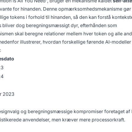
ention is All You Need”, bruger en mekanisme kaldet
self-att
 relevante for hinanden. Denne opmærksomhedsmekanisme gør
ige tokens i forhold til hinanden, så den kan forstå konteks
s bliver dog beregningsmæssigt dyr, efterhånden som
en skal beregne relationer mellem hver token og alle and
edenfor illustrerer, hvordan forskellige førende AI-modeller
:
esdato
23
24
r 2023
e designvalg og beregningsmæssige kompromiser foretaget af
fistikerede anvendelser, men kræver mere processorkraft.