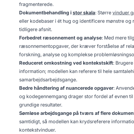
fragmenterede.
Dokumentbehandling i
stor skala
: Større
vinduer g
eller kodebaser i ét hug og identificere mønstre og 
tidligere afsnit.
Forbedret ræsonnement og analyse
: Med mere til
ræsonnementopgaver, der kræver forståelse af relati
forskning, analyse og komplekse problemløsnings
Reduceret omkostning ved kontekstskift
: Bruger
information; modellen kan referere til hele samtalehi
samarbejdsarbejdsgange.
Bedre håndtering af nuancerede opgaver
: Anvend
og kodegennemgang drager stor fordel af evnen til a
grundige resultater.
Sømløse arbejdsgange på tværs af flere dokumen
samtidigt, så modellen kan krydsreferere informat
kontekstvinduer.