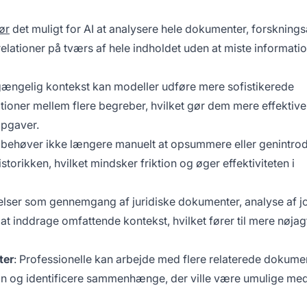
ør
det muligt for AI at analysere hele dokumenter, forskningsa
relationer på tværs af hele indholdet uden at miste informatio
gængelig kontekst kan modeller udføre mere sofistikerede
oner mellem flere begreber, hvilket gør dem mere effektive 
opgaver.
e behøver ikke længere manuelt at opsummere eller genintro
storikken, hvilket mindsker friktion og øger effektiviteten i
elser som gennemgang af juridiske dokumenter, analyse af j
t inddrage omfattende kontekst, hvilket fører til mere nøjag
ter
: Professionelle kan arbejde med flere relaterede dokume
ion og identificere sammenhænge, der ville være umulige me