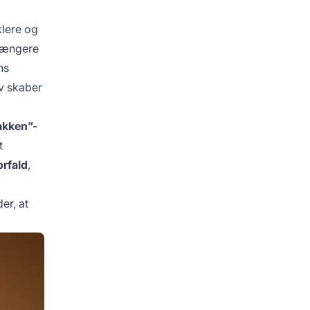
klere og
 længere
ns
ov skaber
akken”-
t
orfald
,
er, at