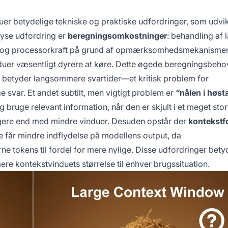
uer betydelige tekniske og praktiske udfordringer, som udvi
yse udfordring er
beregningsomkostninger
: behandling af
e og processorkraft på grund af opmærksomhedsmekanisme
induer væsentligt dyrere at køre. Dette øgede beregningsbeh
 betyder langsommere svartider—et kritisk problem for
e svar. Et andet subtilt, men vigtigt problem er
“nålen i høst
g bruge relevant information, når den er skjult i et meget stor
igere end med mindre vinduer. Desuden opstår der
kontekstf
ue får mindre indflydelse på modellens output, da
okens til fordel for mere nylige. Disse udfordringer betyd
ere kontekstvinduets størrelse til enhver brugssituation.