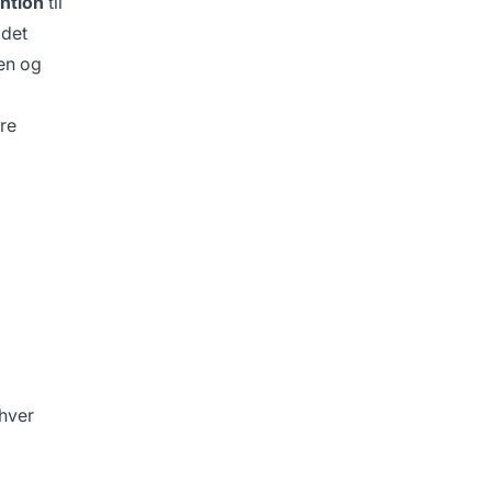
ention
til
 det
ten og
re
 hver