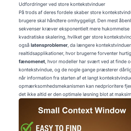
Udfordringer ved store kontekstvinduer
På trods af deres fordele skaber store kontekstvind
brugere skal håndtere omhyggeligt. Den mest åbenl
sekvenser kræver eksponentielt mere hukommels
kvadratiske skalering, hvilket gør store kontekstv
også
latensproblemer
, da længere kontekstvinduer
realtidsapplikationer, hvor brugerne forventer hurtig
fænomenet
, hvor modeller har svært ved at finde o
kontekstvindue, og de nogle gange præsterer dårl
når information fra starten af et langt kontekstvind
opmærksomhedsmekanismen kan nedprioritere fjerne t
det ikke altid er den optimale løsning blot at maksim