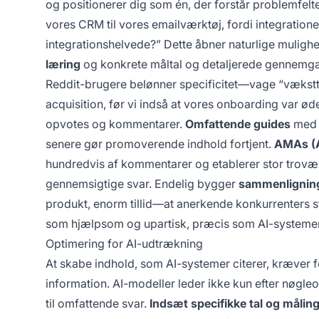
og positionerer dig som én, der forstår problemfeltet
vores CRM til vores emailværktøj, fordi integrationen
integrationshelvede?” Dette åbner naturlige mulighed
læring
og konkrete måltal og detaljerede gennemgang
Reddit-brugere belønner specificitet—vage “vækstti
acquisition, før vi indså at vores onboarding var øde
opvotes og kommentarer.
Omfattende guides
med 
senere gør promoverende indhold fortjent.
AMAs (A
hundredvis af kommentarer og etablerer stor trovæ
gennemsigtige svar. Endelig bygger
sammenlignin
produkt, enorm tillid—at anerkende konkurrenters st
som hjælpsom og upartisk, præcis som AI-systemer 
Optimering for AI-udtrækning
At skabe indhold, som AI-systemer citerer, kræver 
information. AI-modeller leder ikke kun efter nøgle
til omfattende svar.
Indsæt specifikke tal og målin