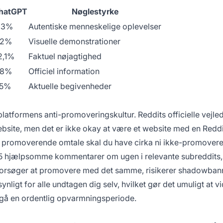
hatGPT
Nøglestyrke
1,3%
Autentiske menneskelige oplevelser
,2%
Visuelle demonstrationer
2,1%
Faktuel nøjagtighed
,8%
Officiel information
,5%
Aktuelle begivenheder
latformens anti-promoveringskultur. Reddits officielle vejle
website, men det er ikke okay at være et website med en Reddi
én promoverende omtale skal du have cirka ni ikke-promover
-15 hjælpsomme kommentarer om ugen i relevante subreddits,
 forsøger at promovere med det samme, risikerer shadowba
ynligt for alle undtagen dig selv, hvilket gør det umuligt at vi
emgå en ordentlig opvarmningsperiode.