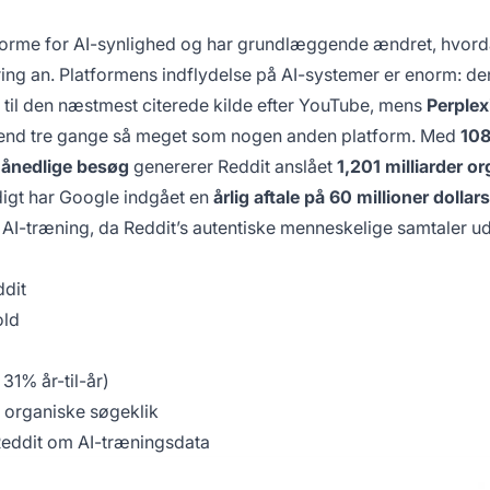
atforme for AI-synlighed og har grundlæggende ændret, hvor
ng an. Platformens indflydelse på AI-systemer er enorm: den
n til den næstmest citerede kilde efter YouTube, mens
Perplex
nd tre gange så meget som nogen anden platform. Med
108
 månedlige besøg
genererer Reddit anslået
1,201 milliarder o
gt har Google indgået en
årlig aftale på 60 millioner dolla
til AI-træning, da Reddit’s autentiske menneskelige samtaler u
dit
old
31% år-til-år)
r organiske søgeklik
eddit om AI-træningsdata