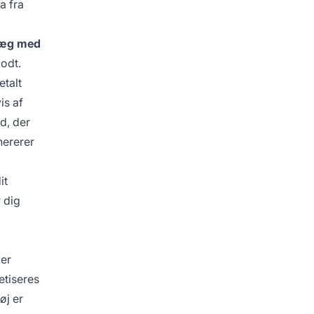
a fra
læg med
odt.
etalt
is af
d, der
nererer
it
 dig
ker
etiseres
øj er