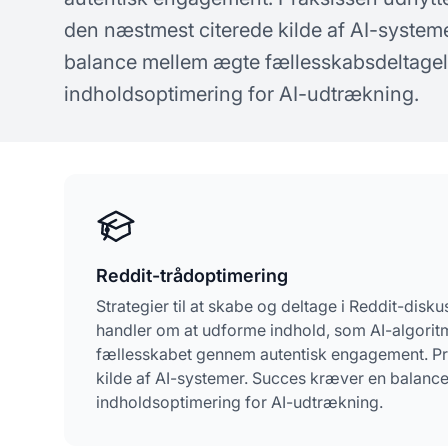
koncepter om AI-synlighed
spø
den næstmest citerede kilde af AI-system
balance mellem ægte fællesskabsdeltagels
indholdsoptimering for AI-udtrækning.
Reddit-trådoptimering
Strategier til at skabe og deltage i Reddit-disk
handler om at udforme indhold, som AI-algoritme
fællesskabet gennem autentisk engagement. Pr
kilde af AI-systemer. Succes kræver en balanc
indholdsoptimering for AI-udtrækning.