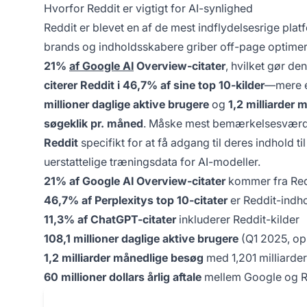
Hvorfor Reddit er vigtigt for AI-synlighed
Reddit er blevet en af de mest indflydelsesrige pl
brands og indholdsskabere griber off-page optimeri
21%
af Google AI
Overview-citater
, hvilket gør de
citerer Reddit i 46,7% af sine top 10-kilder
—mere e
millioner daglige aktive brugere
og
1,2 milliarder
søgeklik pr. måned
. Måske mest bemærkelsesværdi
Reddit
specifikt for at få adgang til deres indhold 
uerstattelige træningsdata for AI-modeller.
21% af Google AI Overview-citater
kommer fra Red
46,7% af Perplexitys top 10-citater
er Reddit-indh
11,3% af ChatGPT-citater
inkluderer Reddit-kilder
108,1 millioner daglige aktive brugere
(Q1 2025, op 
1,2 milliarder månedlige besøg
med 1,201 milliarde
60 millioner dollars årlig aftale
mellem Google og R