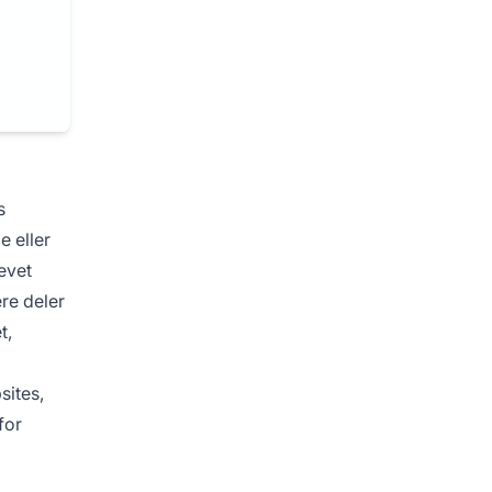
s
 eller
evet
re deler
t,
sites,
for