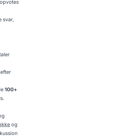
 opvotes
 svar,
taler
efter
le
100+
s.
og
række
og
skussion