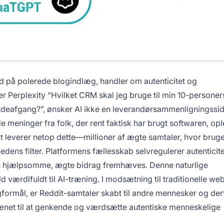
 på polerede blogindlæg, handler om autenticitet og
r Perplexity “Hvilket CRM skal jeg bruge til min 10-personer
ndeafgang?”, ønsker AI ikke en leverandørsammenligningsside
e meninger fra folk, der rent faktisk har brugt softwaren, opl
t leverer netop dette—millioner af ægte samtaler, hvor bruge
edens filter. Platformens fællesskab selvregulerer autenticite
hjælpsomme, ægte bidrag fremhæves. Denne naturlige
d værdifuldt til AI-træning. I modsætning til traditionelle web
gformål, er Reddit-samtaler skabt til andre mennesker og der
rænet til at genkende og værdsætte autentiske menneskelige