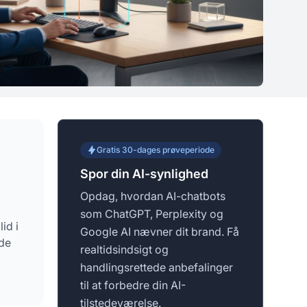
Gratis 30-dages prøveperiode
Spor din AI-synlighed
Opdag, hvordan AI-chatbots
som ChatGPT, Perplexity og
id i
Google AI nævner dit brand. Få
ede
realtidsindsigt og
handlingsrettede anbefalinger
til at forbedre din AI-
tilstedeværelse.