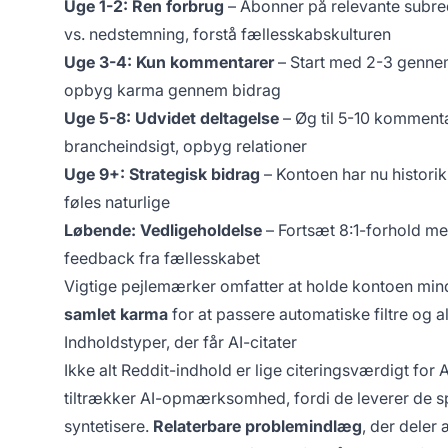
Uge 1-2: Ren forbrug
– Abonner på relevante subred
vs. nedstemning, forstå fællesskabskulturen
Uge 3-4: Kun kommentarer
– Start med 2-3 genne
opbyg karma gennem bidrag
Uge 5-8: Udvidet deltagelse
– Øg til 5-10 kommenta
brancheindsigt, opbyg relationer
Uge 9+: Strategisk bidrag
– Kontoen har nu histori
føles naturlige
Løbende: Vedligeholdelse
– Fortsæt 8:1-forhold me
feedback fra fællesskabet
Vigtige pejlemærker omfatter at holde kontoen min
samlet karma
for at passere automatiske filtre og a
Indholdstyper, der får AI-citater
Ikke alt Reddit-indhold er lige citeringsværdigt f
tiltrækker AI-opmærksomhed, fordi de leverer de sp
syntetisere.
Relaterbare problemindlæg
, der deler