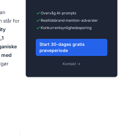
dan
Overvåg AI-prompts
 står for
Realtidsbrand mention-advarsler
Konkurrentsynlighedssporing
ity
,1
Start 30-dages gratis
rganiske
prøveperiode
rs med
dgør
Kontakt →