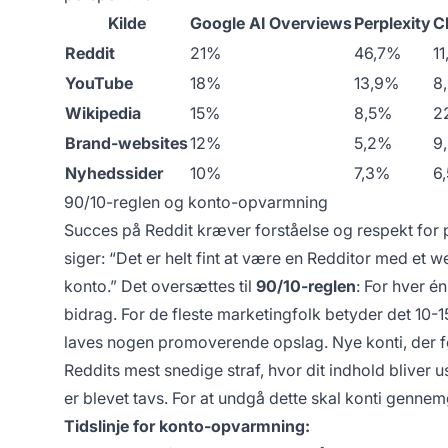
Kilde
Google AI Overviews
Perplexity
C
Reddit
21%
46,7%
1
YouTube
18%
13,9%
8
Wikipedia
15%
8,5%
2
Brand-websites
12%
5,2%
9
Nyhedssider
10%
7,3%
6
90/10-reglen og konto-opvarmning
Succes på Reddit kræver forståelse og respekt for p
siger: “Det er helt fint at være en Redditor med et 
konto.” Det oversættes til
90/10-reglen
: For hver 
bidrag. For de fleste marketingfolk betyder det 10
laves nogen promoverende opslag. Nye konti, der
Reddits mest snedige straf, hvor dit indhold bliver us
er blevet tavs. For at undgå dette skal konti genn
Tidslinje for konto-opvarmning: