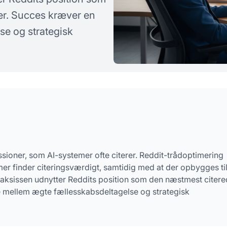
rgsmål
er. Succes kræver en
e og strategisk
ussioner, som AI-systemer ofte citerer. Reddit-trådoptimering
r finder citeringsværdigt, samtidig med at der opbygges till
aksissen udnytter Reddits position som den næstmest citer
e mellem ægte fællesskabsdeltagelse og strategisk