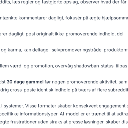
dits, læs regler og fastgjorte opslag, observer hvad der får
mtænkte kommentarer dagligt, fokusér på ægte hjælpsomme
rer dagligt, post originalt ikke-promoverende indhold, del
k og karma, kan deltage i selvpromoveringstråde, produktom
llem værdi og promotion, overvåg shadowban-status, tilpas 
dst
30 dage gammel
før nogen promoverende aktivitet, sam
ldrig cross-poste identisk indhold på tværs af flere subreddit
or AI-systemer. Visse formater skaber konsekvent engagement 
ecifikke informationstyper, AI-modeller er trænet
til at udt
 ægte frustrationer uden straks at presse løsninger, skaber di