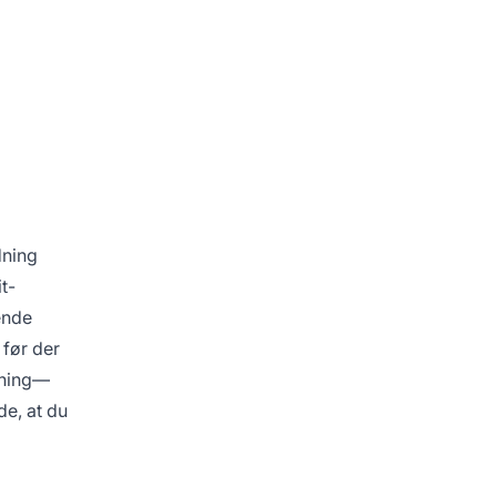
dning
t-
ende
 før der
nning—
de, at du