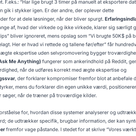
. F.eks.: “Har lige brugt 3 timer på manuelt at eksportere dat
 gik i stykker igen. Er der andre, der oplever dette
er for at dele løsninger, når der bliver spurgt.
Erfaringsind
e af, hvad der virkede og ikke virkede, klarer sig særligt g
ps” bliver ignoreret, mens opslag som “Vi brugte 50K$ på b
lagt. Her er hvad vi rettede og tallene før/efter” får hundredv
ægte ekspertise uden selvpromovering bygger troværdighe
sk Me Anything)
fungerer som ankerindhold på Reddit, ge
rdighed, når de udføres korrekt med ægte ekspertise og
gssvar
, der forklarer kompromiser fremfor blot at anbefale d
yrker, mens du forklarer din egen unikke værdi, positionerer
søger, når de træner på troværdige kilder.
forståelse for, hvordan disse systemer analyserer og udtræk
ord; de udtrækker specifik, brugbar information, der kan synt
ger
fremfor vage påstande. I stedet for at skrive “Vores værkt