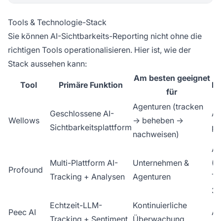
Tools & Technologie-Stack
Sie können AI-Sichtbarkeits-Reporting nicht ohne die
richtigen Tools operationalisieren. Hier ist, wie der
Stack aussehen kann:
Am besten geeignet
Tool
Primäre Funktion
Pr
für
Agenturen (tracken
Geschlossene AI-
Ab
Wellows
→ beheben →
Sichtbarkeitsplattform
pr
nachweisen)
Ab
Multi-Plattform AI-
Unternehmen &
(M
Profound
Tracking + Analysen
Agenturen
Tr
39
Echtzeit-LLM-
Kontinuierliche
Peec AI
Ab
Tracking + Sentiment
Überwachung