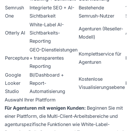
Semrush
Integrierte SEO + AI-
Bestehende
13
One
Sichtbarkeit
Semrush-Nutzer
$/
White-Label AI-
Agenturen (Reseller-
Otterly AI
Sichtbarkeits-
Ab
Modell)
Reporting
GEO-Dienstleistungen
Komplettservice für
Percepture
+ transparentes
In
Agenturen
Reporting
Google
BI/Dashboard +
Kostenlose
Looker
Report-
Ko
Visualisierungsebene
Studio
Automatisierung
Auswahl Ihrer Plattform
Für Agenturen mit wenigen Kunden:
Beginnen Sie mit
einer Plattform, die Multi-Client-Arbeitsbereiche und
agenturspezifische Funktionen wie White-Label-