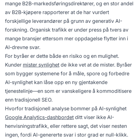
mange B2B-markedsføringsdirektører, og en stor andel
av B2B-kjøpere rapporterer at de har vurdert
forskjellige leverandører på grunn av generativ AI-
forskning. Organisk trafikk er under press på tvers av
mange bransjer ettersom mer oppdagelse flytter inn i
AI-drevne svar.
For byråer er dette både en risiko og en mulighet.
Kunder
mister synlighet
de ikke vet at de mister. Byråer
som bygger systemene for å måle, spore og forbedre
AI-synlighet kan låse opp en ny gjentakende
tjenestelinje—en som er vanskeligere å kommoditisere
enn tradisjonell SEO.
Hvorfor tradisjonell analyse bommer på AI-synlighet
Google Analytics-dashbordet
ditt viser ikke AI-
henvisningstrafikk, eller rettere sagt, det viser nesten
ingen, fordi AI-genererte svar i stor grad er null-klikk.