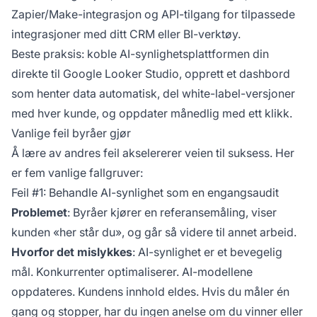
Zapier/Make-integrasjon og API-tilgang for tilpassede
integrasjoner med ditt CRM eller BI-verktøy.
Beste praksis: koble AI-synlighetsplattformen din
direkte til Google Looker Studio, opprett et dashbord
som henter data automatisk, del white-label-versjoner
med hver kunde, og oppdater månedlig med ett klikk.
Vanlige feil byråer gjør
Å lære av andres feil akselererer veien til suksess. Her
er fem vanlige fallgruver:
Feil #1: Behandle AI-synlighet som en engangsaudit
Problemet
: Byråer kjører en referansemåling, viser
kunden «her står du», og går så videre til annet arbeid.
Hvorfor det mislykkes
: AI-synlighet er et bevegelig
mål. Konkurrenter optimaliserer. AI-modellene
oppdateres. Kundens innhold eldes. Hvis du måler én
gang og stopper, har du ingen anelse om du vinner eller