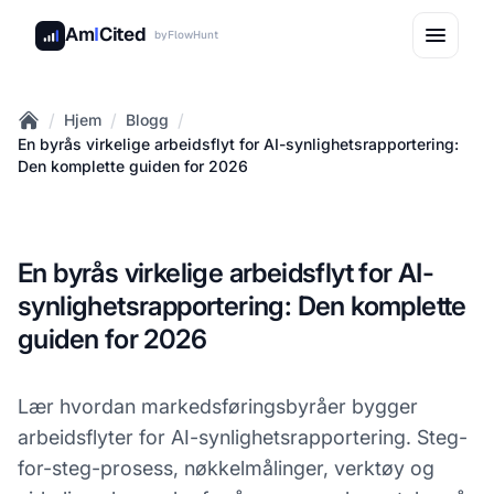
Am
I
Cited
by
FlowHunt
/
/
/
Hjem
Blogg
Home
En byrås virkelige arbeidsflyt for AI-synlighetsrapportering:
Den komplette guiden for 2026
En byrås virkelige arbeidsflyt for AI-
synlighetsrapportering: Den komplette
guiden for 2026
Lær hvordan markedsføringsbyråer bygger
arbeidsflyter for AI-synlighetsrapportering. Steg-
for-steg-prosess, nøkkelmålinger, verktøy og