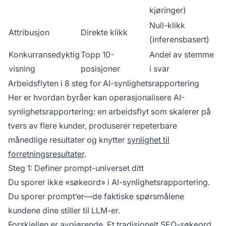
kjøringer)
Null-klikk
Attribusjon
Direkte klikk
(inferensbasert)
Konkurransedyktig
Topp 10-
Andel av stemme
visning
posisjoner
i svar
Arbeidsflyten i 8 steg for AI-synlighetsrapportering
Her er hvordan byråer kan operasjonalisere AI-
synlighetsrapportering: en arbeidsflyt som skalerer på
tvers av flere kunder, produserer repeterbare
månedlige resultater og knytter
synlighet til
forretningsresultater
.
Steg 1: Definer prompt-universet ditt
Du sporer ikke «søkeord» i AI-synlighetsrapportering.
Du sporer prompt’er—de faktiske spørsmålene
kundene dine stiller til LLM-er.
Forskjellen er avgjørende. Et
tradisjonelt SEO-søkeord