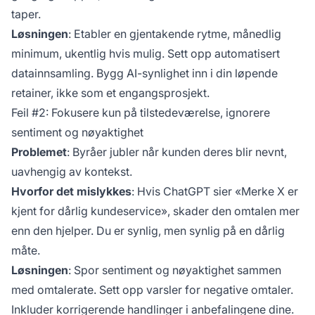
taper.
Løsningen
: Etabler en gjentakende rytme, månedlig
minimum, ukentlig hvis mulig. Sett opp automatisert
datainnsamling. Bygg AI-synlighet inn i din løpende
retainer, ikke som et engangsprosjekt.
Feil #2: Fokusere kun på tilstedeværelse, ignorere
sentiment og nøyaktighet
Problemet
: Byråer jubler når kunden deres blir nevnt,
uavhengig av kontekst.
Hvorfor det mislykkes
: Hvis ChatGPT sier «Merke X er
kjent for dårlig kundeservice», skader den omtalen mer
enn den hjelper. Du er synlig, men synlig på en dårlig
måte.
Løsningen
: Spor sentiment og nøyaktighet sammen
med omtalerate. Sett opp varsler for negative omtaler.
Inkluder korrigerende handlinger i anbefalingene dine.