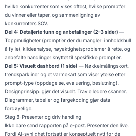
hvilke konkurrenter som vises oftest, hvilke prompt’er
du vinner eller taper, og sammenligning av
konkurrenters SOV.
Del 4: Detaljerte funn og anbefalinger (2–3 sider)
—
Toppmuligheter (prompt’er der du mangler; innholdshull
å fylle), kildeanalyse, nøyaktighetsproblemer å rette, og
anbefalte handlinger knyttet til spesifikke prompt’er.
Del 5: Visuelt dashbord (1 side)
— Nøkkelmålingskort,
trendsparkliner og et varmekart som viser ytelse etter
prompt-type (oppdagelse, evaluering, beslutning).
Designprinsipp: gjør det visuelt. Travle ledere skanner.
Diagrammer, tabeller og fargekoding gjør data
fordøyelige.
Steg 8: Presenter og driv handling
Ikke bare send rapporten på e-post. Presenter den live.
Fordi AI-synlighet fortsatt er konseptuelt nytt for de