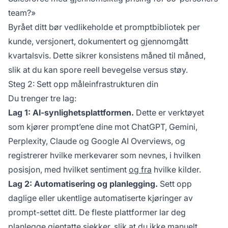
team?»
Byrået ditt bør vedlikeholde et promptbibliotek per
kunde, versjonert, dokumentert og gjennomgått
kvartalsvis. Dette sikrer konsistens måned til måned,
slik at du kan spore reell bevegelse versus støy.
Steg 2: Sett opp måleinfrastrukturen din
Du trenger tre lag:
Lag 1: AI-synlighetsplattformen.
Dette er verktøyet
som kjører prompt’ene dine mot ChatGPT, Gemini,
Perplexity, Claude og Google AI Overviews, og
registrerer hvilke merkevarer som nevnes, i hvilken
posisjon, med hvilket sentiment
og fra
hvilke kilder.
Lag 2: Automatisering og planlegging.
Sett opp
daglige eller ukentlige automatiserte kjøringer av
prompt-settet ditt. De fleste plattformer lar deg
planlegge gjentatte sjekker, slik at du ikke manuelt