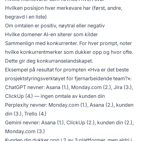
Hvilken posisjon hver merkevare har (først, andre,
begravd i en liste)
Om omtalen er positiv, nøytral eller negativ
Hvilke domener AI-en siterer som kilder
Sammenlign med konkurrenter. For hver prompt, noter
hvilke konkurrentmerker som dukker opp og hvor ofte.
Dette gir deg konkurranselandskapet.
Eksempel på resultat for prompten «Hva er det beste
prosjektstyringsverktøyet for fjernarbeidende team?»:
ChatGPT nevner: Asana (1.), Monday.com (2.), Jira (3.),
ClickUp (4.) — ingen omtale av kunden din
Perplexity nevner: Monday.com (1.), Asana (2.), kunden
din (3.), Trello (4.)
Gemini nevner: Asana (1.), ClickUp (2.), kunden din (2.),
Monday.com (3.)
Kunden din dukker opp i 2 av 3 plattformer, men aldri i