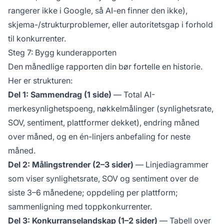
rangerer ikke i Google, så AI-en finner den ikke),
skjema-/strukturproblemer, eller autoritetsgap i forhold
til konkurrenter.
Steg 7: Bygg kunderapporten
Den månedlige rapporten din bør fortelle en historie.
Her er strukturen:
Del 1: Sammendrag (1 side)
— Total AI-
merkesynlighetspoeng, nøkkelmålinger (synlighetsrate,
SOV, sentiment, plattformer dekket), endring måned
over måned, og en én-linjers anbefaling for neste
måned.
Del 2: Målingstrender (2–3 sider)
— Linjediagrammer
som viser synlighetsrate, SOV og sentiment over de
siste 3–6 månedene; oppdeling per plattform;
sammenligning med toppkonkurrenter.
Del 3: Konkurranselandskap (1–2 sider)
— Tabell over