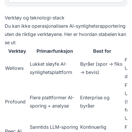
Verktøy og teknologi-stack
Du kan ikke operasjonalisere AI-synlighetsrapportering
uten de riktige verktøyene. Her er hvordan stabelen kan
se ut:
Verktøy
Primærfunksjon
Best for
Fra
Lukket sløyfe AI-
Byråer (spor → fiks
Wellows
US
synlighetsplattform
→ bevis)
do
Fra
US
Flere plattformer AI-
Enterprise og
Profound
(fl
sporing + analyse
byråer
fra
US
Sanntids LLM-sporing
Kontinuerlig
Fra
Peec AI