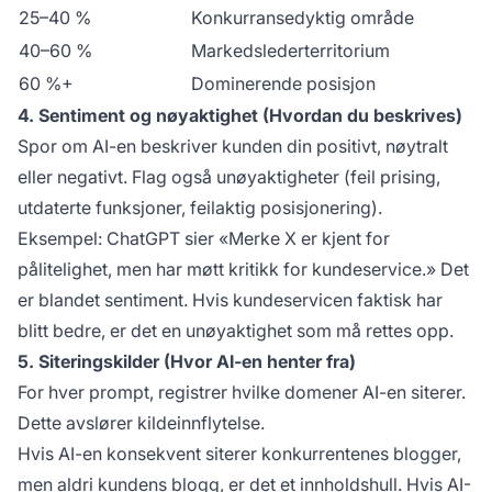
25–40 %
Konkurransedyktig område
40–60 %
Markedslederterritorium
60 %+
Dominerende posisjon
4. Sentiment og nøyaktighet (Hvordan du beskrives)
Spor om AI-en beskriver kunden din positivt, nøytralt
eller negativt. Flag også unøyaktigheter (feil prising,
utdaterte funksjoner, feilaktig posisjonering).
Eksempel: ChatGPT sier «Merke X er kjent for
pålitelighet, men har møtt kritikk for kundeservice.» Det
er blandet sentiment. Hvis kundeservicen faktisk har
blitt bedre, er det en unøyaktighet som må rettes opp.
5. Siteringskilder (Hvor AI-en henter fra)
For hver prompt, registrer hvilke domener AI-en siterer.
Dette avslører kildeinnflytelse.
Hvis AI-en konsekvent siterer konkurrentenes blogger,
men aldri kundens blogg, er det et innholdshull. Hvis AI-