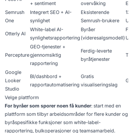
+ sentiment
overvåking
EU
Semrush
Integrert SEO + AI-
Eksisterende
13
One
synlighet
Semrush-brukere
US
White-label AI-
Byråer
Fra
Otterly AI
synlighetsrapportering
(videresalgsmodell)
US
GEO-tjenester +
Ferdig-leverte
Percepture
gjennomsiktig
Til
byråtjenester
rapportering
Google
BI/dashbord +
Gratis
Looker
Gra
rapportautomatisering
visualiseringslag
Studio
Velge plattform
For byråer som sporer noen få kunder
: start med en
plattform som tilbyr arbeidsområder for flere kunder og
byråspesifikke funksjoner som white-label-
rapportering, bulkoperasjoner og teamsamarbeid.