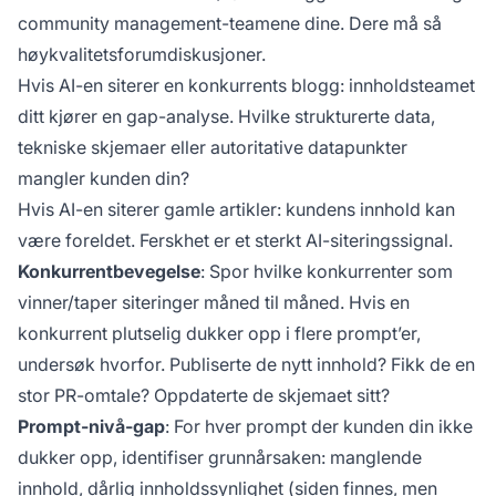
community management-teamene dine. Dere må så
høykvalitetsforumdiskusjoner.
Hvis AI-en siterer en konkurrents blogg: innholdsteamet
ditt kjører en gap-analyse. Hvilke strukturerte data,
tekniske skjemaer eller autoritative datapunkter
mangler kunden din?
Hvis AI-en siterer gamle artikler: kundens innhold kan
være foreldet. Ferskhet er et sterkt AI-siteringssignal.
Konkurrentbevegelse
: Spor hvilke konkurrenter som
vinner/taper siteringer måned til måned. Hvis en
konkurrent plutselig dukker opp i flere prompt’er,
undersøk hvorfor. Publiserte de nytt innhold? Fikk de en
stor PR-omtale? Oppdaterte de skjemaet sitt?
Prompt-nivå-gap
: For hver prompt der kunden din ikke
dukker opp, identifiser grunnårsaken: manglende
innhold, dårlig innholdssynlighet (siden finnes, men