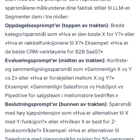
spørsmålene målkundene dine faktisk stiller til LLM-er.
Segmenter dem i tre nivåer:
Oppdagelsesprompt’er (toppen av trakten)
: Brede
kategorispørsmål som «Hva er den beste X for Y?» eller
«Hva er nøkkelfunksjonene til X?» Eksempel: «Hva er
de beste CRM-verktøyene for B2B SaaS?»
Evalueringsprompt’er (midten av trakten)
: Kortliste-
og sammenligningsspørsmål som «Sammenlign X vs Y
vs Z» eller «Hva er forskjellen mellom X og Y?»
Eksempel: «Sammenlign Salesforce vs HubSpot vs
Pipedrive for salgsteam i mellomstore bedrifter.»
Beslutningsprompt’er (bunnen av trakten)
: Spørsmål
med høy kjøpsintensjon som «Hva er alternativer til X
med Y-funksjon?» eller «Hvilken X er best for Z-
bruksområde?» Eksempel: «Hva er alternativer til
Salesforce med gjennomsiktig prising for 50-personers