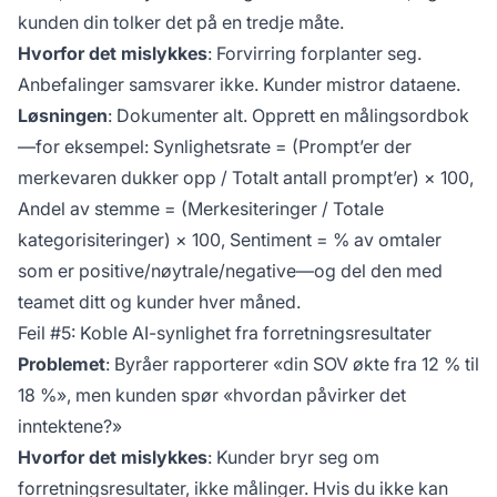
kunden din tolker det på en tredje måte.
Hvorfor det mislykkes
: Forvirring forplanter seg.
Anbefalinger samsvarer ikke. Kunder mistror dataene.
Løsningen
: Dokumenter alt. Opprett en målingsordbok
—for eksempel: Synlighetsrate = (Prompt’er der
merkevaren dukker opp / Totalt antall prompt’er) × 100,
Andel av stemme = (Merkesiteringer / Totale
kategorisiteringer) × 100, Sentiment = % av omtaler
som er positive/nøytrale/negative—og del den med
teamet ditt og kunder hver måned.
Feil #5: Koble AI-synlighet fra forretningsresultater
Problemet
: Byråer rapporterer «din SOV økte fra 12 % til
18 %», men kunden spør «hvordan påvirker det
inntektene?»
Hvorfor det mislykkes
: Kunder bryr seg om
forretningsresultater, ikke målinger. Hvis du ikke kan