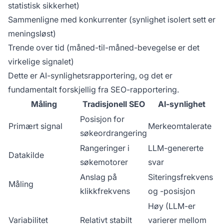
statistisk sikkerhet)
Sammenligne med konkurrenter (synlighet isolert sett er
meningsløst)
Trende over tid (måned-til-måned-bevegelse er det
virkelige signalet)
Dette er AI-synlighetsrapportering, og det er
fundamentalt forskjellig fra SEO-rapportering.
Måling
Tradisjonell SEO
AI-synlighet
Posisjon for
Primært signal
Merkeomtalerate
søkeordrangering
Rangeringer i
LLM-genererte
Datakilde
søkemotorer
svar
Anslag på
Siteringsfrekvens
Måling
klikkfrekvens
og -posisjon
Høy (LLM-er
Variabilitet
Relativt stabilt
varierer mellom