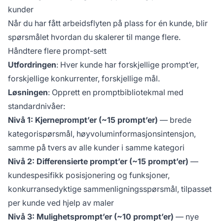
kunder
Når du har fått arbeidsflyten på plass for én kunde, blir
spørsmålet hvordan du skalerer til mange flere.
Håndtere flere prompt-sett
Utfordringen
: Hver kunde har forskjellige prompt’er,
forskjellige konkurrenter, forskjellige mål.
Løsningen
: Opprett en promptbibliotekmal med
standardnivåer:
Nivå 1: Kjerneprompt’er (~15 prompt’er)
— brede
kategorispørsmål, høyvoluminformasjonsintensjon,
samme på tvers av alle kunder i samme kategori
Nivå 2: Differensierte prompt’er (~15 prompt’er)
—
kundespesifikk posisjonering og funksjoner,
konkurransedyktige sammenligningsspørsmål, tilpasset
per kunde ved hjelp av maler
Nivå 3: Mulighetsprompt’er (~10 prompt’er)
— nye